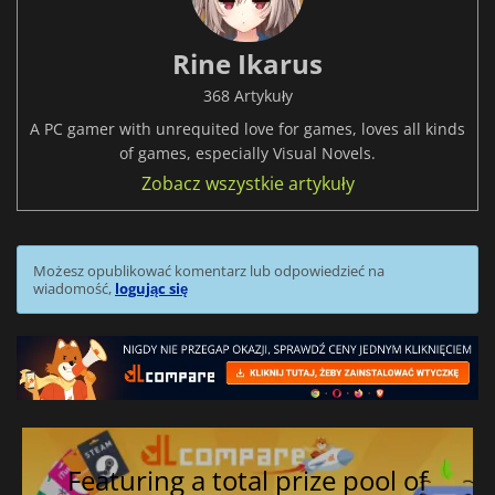
Rine Ikarus
368 Artykuły
A PC gamer with unrequited love for games, loves all kinds
of games, especially Visual Novels.
Zobacz wszystkie artykuły
Możesz opublikować komentarz lub odpowiedzieć na
wiadomość,
logując się
Featuring a total prize pool of