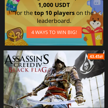
1,000 USDT
for the
top 10 players
on the
leaderboard.
4 WAYS TO WIN BIG!
43.45zł