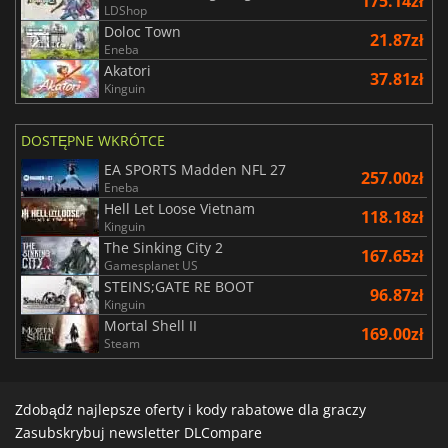
175.14zł
LDShop
Doloc Town
21.87zł
Eneba
Akatori
37.81zł
Kinguin
DOSTĘPNE WKRÓTCE
EA SPORTS Madden NFL 27
257.00zł
Eneba
Hell Let Loose Vietnam
118.18zł
Kinguin
The Sinking City 2
167.65zł
Gamesplanet US
STEINS;GATE RE BOOT
96.87zł
Kinguin
Mortal Shell II
169.00zł
Steam
Zdobądź najlepsze oferty i kody rabatowe dla graczy
Zasubskrybuj newsletter DLCompare