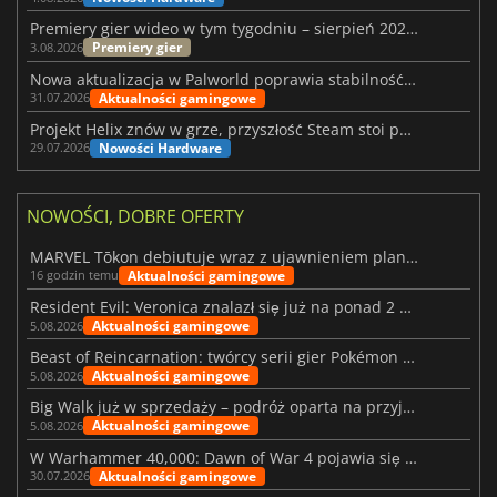
Premiery gier wideo w tym tygodniu – sierpień 2026 r. (32. tydzień)
Premiery gier
3.08.2026
Nowa aktualizacja w Palworld poprawia stabilność Sunreach i walk z bossami
Aktualności gamingowe
31.07.2026
Projekt Helix znów w grze, przyszłość Steam stoi pod znakiem zapytania
Nowości Hardware
29.07.2026
NOWOŚCI, DOBRE OFERTY
MARVEL Tōkon debiutuje wraz z ujawnieniem planu rozwoju na pierwszy rok
Aktualności gamingowe
16 godzin temu
Resident Evil: Veronica znalazł się już na ponad 2 milionach list życzeń
Aktualności gamingowe
5.08.2026
Beast of Reincarnation: twórcy serii gier Pokémon wkraczają na nową ścieżkę
Aktualności gamingowe
5.08.2026
Big Walk już w sprzedaży – podróż oparta na przyjaźni
Aktualności gamingowe
5.08.2026
W Warhammer 40,000: Dawn of War 4 pojawia się frakcja Nekronów
Aktualności gamingowe
30.07.2026