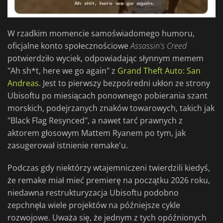
W rzadkim momencie samoświadomego humoru,
oficjalne konto społecznościowe
Assassin's Creed
potwierdziło wyciek, odpowiadając słynnym memem
"Ah sh*t, here we go again" z
Grand Theft Auto: San
Andreas
. Jest to pierwszy bezpośredni ukłon ze strony
Ubisoftu po miesiącach ponownego pobierania szant
morskich, podejrzanych znaków towarowych, takich jak
"Black Flag Resynced", a nawet tarć prawnych z
aktorem głosowym Mattem Ryanem po tym, jak
zasugerował istnienie remake'u.
Podczas gdy niektórzy wtajemniczeni twierdzili kiedyś,
że remake miał mieć premierę na początku 2026 roku,
niedawna restrukturyzacja Ubisoftu podobno
zepchnęła wiele projektów na późniejsze cykle
rozwojowe. Uważa się, że jednym z tych opóźnionych