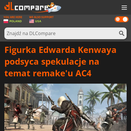
YOU ARE HERE
WE ALSO SUPPORT
Dark
GRY
POLAND
USA
mode
KARTY DO GIER
OPROGRAMOWANIE
Figurka Edwarda Kenwaya
REWARDS
podsyca spekulacje na
SPRZĘT KOMPUTEROWY
temat remake'u AC4
AKTUALNOŚCI
ZALOGUJ SIĘ LUB ZAREJESTRUJ