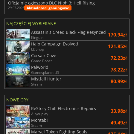
Oficjalnie ogłoszono DLC Nioh 3: Hell Rising
Aktualności gamingowe
29.07.2026
NAJCZĘŚCIEJ WYBIERANE
Assassin's Creed Black Flag Resynced
170.94zł
Kinguin
Halo Campaign Evolved
121.85zł
LDShop
Corsair Cove
72.23zł
Game Boost
Palworld
78.22zł
Gamesplanet US
Mistfall Hunter
80.99zł
Steam
NOWE GRY
ReStory Chill Electronics Repairs
33.98zł
Allyouplay
Montabi
49.49zł
Steam
Marvel Tokon Fighting Souls