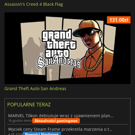
Assassin's Creed 4 Black Flag
131.00zł
Grand Theft Auto San Andreas
POPULARNE TERAZ
MARVEL Tōkon debiutuje wraz z ujawnieniem planu rozwoju na pierwszy rok
Aktualności gamingowe
16 godzin temu
Wyciek ceny Steam Frame przekreśla marzenia o tanim zestawie VR
Nowości Hardware
4.08.2026