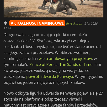
AKTUALNOŚCI GAMINGOWE
Rine Ikarus
-
2 lut 2026,
12:38
Długotrwała saga otaczająca plotki o remake'u
Assassin's Creed IV: Black Flag
wkroczyła w kolejny
rozdział, a Ubisoft wydaje się nie być w stanie uciec od
ciągłego zalewu przecieków. W obliczu zwolnień,
zamknięcia studia i
wielu anulowanych projektów
, w
tym remake'u
Prince of Persia: The Sands of Time
, fani
zwracają jeszcze większą uwagę na wszystko, co
wskazuje na
powrót Edwarda Kenwaya
. W tym tygodniu
pojawił się jeden z najwyraźniejszych znaków.
Nowo odkryta figurka Edwarda Kenwaya pojawiła się 27
stycznia na platformie odsprzedaży Vinted i
natychmiast przyciągnęła uwagę fanów i przecieków.