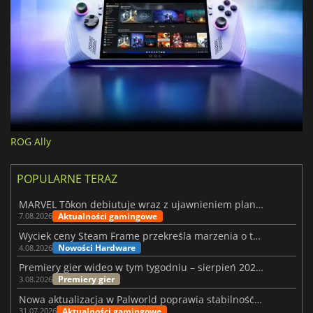
ROG Ally
POPULARNE TERAZ
MARVEL Tōkon debiutuje wraz z ujawnieniem planu rozwoju na pierwszy rok
Aktualności gamingowe
7.08.2026
Wyciek ceny Steam Frame przekreśla marzenia o tanim zestawie VR
Nowości Hardware
4.08.2026
Premiery gier wideo w tym tygodniu – sierpień 2026 r. (32. tydzień)
Premiery gier
3.08.2026
Nowa aktualizacja w Palworld poprawia stabilność Sunreach i walk z bossami
Aktualności gamingowe
31.07.2026