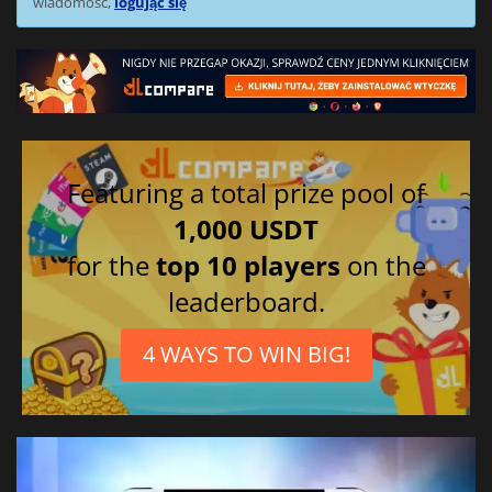
wiadomość,
logując się
Featuring a total prize pool of
1,000 USDT
for the
top 10 players
on the
leaderboard.
4 WAYS TO WIN BIG!