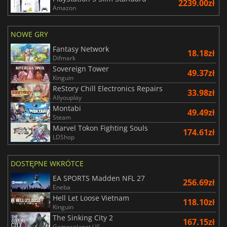
2239.00zł
Amazon
NOWE GRY
Fantasy Network
18.18zł
Difmark
Sovereign Tower
49.37zł
Kinguin
ReStory Chill Electronics Repairs
33.98zł
Allyouplay
Montabi
49.49zł
Steam
Marvel Tokon Fighting Souls
174.61zł
LDShop
DOSTĘPNE WKRÓTCE
EA SPORTS Madden NFL 27
256.69zł
Eneba
Hell Let Loose Vietnam
118.10zł
Kinguin
The Sinking City 2
167.15zł
Gamesplanet US