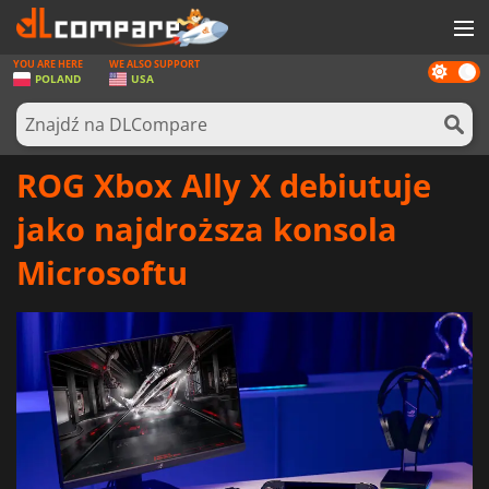
YOU ARE HERE
WE ALSO SUPPORT
Dark
GRY
POLAND
USA
mode
KARTY DO GIER
OPROGRAMOWANIE
ROG Xbox Ally X debiutuje
REWARDS
jako najdroższa konsola
SPRZĘT KOMPUTEROWY
Microsoftu
AKTUALNOŚCI
ZALOGUJ SIĘ LUB ZAREJESTRUJ