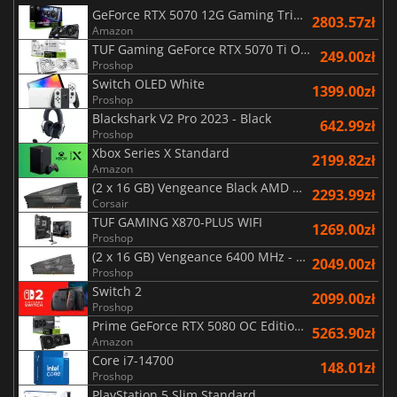
GeForce RTX 5070 12G Gaming Trio OC Black
2803.57zł
Amazon
TUF Gaming GeForce RTX 5070 Ti OC White Edition 16GB
249.00zł
Proshop
Switch OLED White
1399.00zł
Proshop
Blackshark V2 Pro 2023 - Black
642.99zł
Proshop
Xbox Series X Standard
2199.82zł
Amazon
(2 x 16 GB) Vengeance Black AMD Expo 6000 MHz - CAS 30
2293.99zł
Corsair
TUF GAMING X870-PLUS WIFI
1269.00zł
Proshop
(2 x 16 GB) Vengeance 6400 MHz - CAS 36 -1.35V - Ryzen Edition
2049.00zł
Proshop
Switch 2
2099.00zł
Proshop
Prime GeForce RTX 5080 OC Edition 16GB
5263.90zł
Amazon
Core i7-14700
148.01zł
Proshop
PlayStation 5 Slim Standard