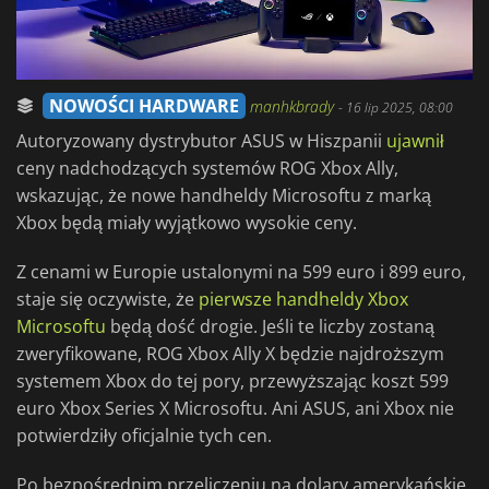
NOWOŚCI HARDWARE
manhkbrady
-
16 lip 2025, 08:00
Autoryzowany dystrybutor ASUS w Hiszpanii
ujawnił
ceny nadchodzących systemów ROG Xbox Ally,
wskazując, że nowe handheldy Microsoftu z marką
Xbox będą miały wyjątkowo wysokie ceny.
Z cenami w Europie ustalonymi na 599 euro i 899 euro,
staje się oczywiste, że
pierwsze handheldy Xbox
Microsoftu
będą dość drogie. Jeśli te liczby zostaną
zweryfikowane, ROG Xbox Ally X będzie najdroższym
systemem Xbox do tej pory, przewyższając koszt 599
euro Xbox Series X Microsoftu. Ani ASUS, ani Xbox nie
potwierdziły oficjalnie tych cen.
Po bezpośrednim przeliczeniu na dolary amerykańskie,