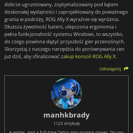
dobrze ugruntowany, zoptymalizowany pod kątem
doskonałej wydajności i zaprojektowany do poważnego
grania w podróży, ROG Ally X wyraźnie się wyróżnia.
Dłuższa żywotność baterii, ulepszona ergonomia i
pełna funkcjonalność systemu Windows, to wszystko,
do czego powinna dążyć przyszłość gier przenośnych.
Skorzystaj z naszego narzędzia do porównywania cen
już dziś, aby sfinalizować
zakup konsoli ROG Ally X
.
Udostępnij
manhkbrady
1123 Artykuły
A writer, and a full-time Tetris min-maxing player. Do you