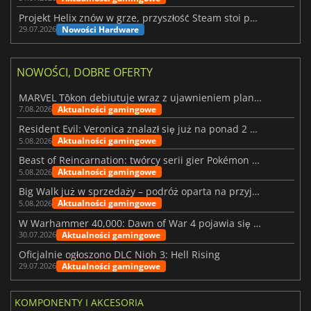
Projekt Helix znów w grze, przyszłość Steam stoi pod znakiem zapytania
Nowości Hardware
29.07.2026
NOWOŚCI, DOBRE OFERTY
MARVEL Tōkon debiutuje wraz z ujawnieniem planu rozwoju na pierwszy rok
Aktualności gamingowe
7.08.2026
Resident Evil: Veronica znalazł się już na ponad 2 milionach list życzeń
Aktualności gamingowe
5.08.2026
Beast of Reincarnation: twórcy serii gier Pokémon wkraczają na nową ścieżkę
Aktualności gamingowe
5.08.2026
Big Walk już w sprzedaży – podróż oparta na przyjaźni
Aktualności gamingowe
5.08.2026
W Warhammer 40,000: Dawn of War 4 pojawia się frakcja Nekronów
Aktualności gamingowe
30.07.2026
Oficjalnie ogłoszono DLC Nioh 3: Hell Rising
Aktualności gamingowe
29.07.2026
KOMPONENTY I AKCESORIA