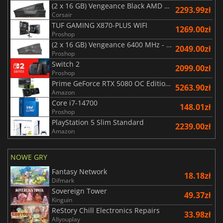
(2 x 16 GB) Vengeance Black AMD Expo 6000 MHz - CAS 30
2293.99zł
Corsair
TUF GAMING X870-PLUS WIFI
1269.00zł
Proshop
(2 x 16 GB) Vengeance 6400 MHz - CAS 36 -1.35V - Ryzen Edition
2049.00zł
Proshop
Switch 2
2099.00zł
Proshop
Prime GeForce RTX 5080 OC Edition 16GB
5263.90zł
Amazon
Core i7-14700
148.01zł
Proshop
PlayStation 5 Slim Standard
2239.00zł
Amazon
NOWE GRY
Fantasy Network
18.18zł
Difmark
Sovereign Tower
49.37zł
Kinguin
ReStory Chill Electronics Repairs
33.98zł
Allyouplay