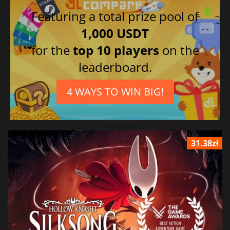
Featuring a total prize pool of
1,000 USDT
for the
top 10 players
on the
leaderboard.
4 WAYS TO WIN BIG!
31.38zł