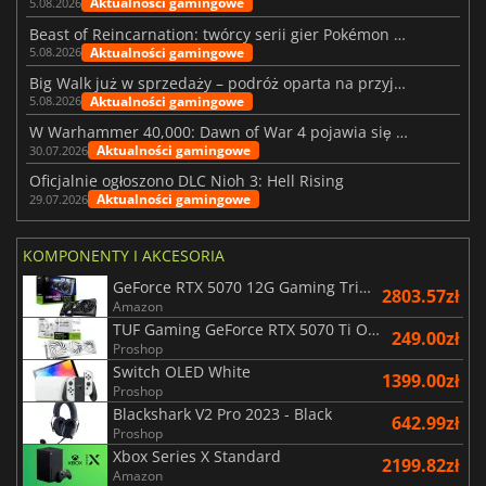
Aktualności gamingowe
5.08.2026
Beast of Reincarnation: twórcy serii gier Pokémon wkraczają na nową ścieżkę
Aktualności gamingowe
5.08.2026
Big Walk już w sprzedaży – podróż oparta na przyjaźni
Aktualności gamingowe
5.08.2026
W Warhammer 40,000: Dawn of War 4 pojawia się frakcja Nekronów
Aktualności gamingowe
30.07.2026
Oficjalnie ogłoszono DLC Nioh 3: Hell Rising
Aktualności gamingowe
29.07.2026
KOMPONENTY I AKCESORIA
GeForce RTX 5070 12G Gaming Trio OC Black
2803.57zł
Amazon
TUF Gaming GeForce RTX 5070 Ti OC White Edition 16GB
249.00zł
Proshop
Switch OLED White
1399.00zł
Proshop
Blackshark V2 Pro 2023 - Black
642.99zł
Proshop
Xbox Series X Standard
2199.82zł
Amazon