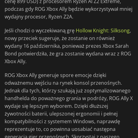
cenę 899 USD) z procesorem Ryzen AI Z2 Extreme,
podczas gdy ROG Xbox Ally będzie wykorzystywał mniej
wydajny procesor, Ryzen Z2A.
Jeśli chodzi o wyczekiwaną grę
Hollow Knight: Silksong
,
nowy przeciek sugeruje, że zostanie on również
wydany 16 października, ponieważ prezes Xbox Sarah
Bond potwierdziła, że gra zostanie wydana wraz z ROG
Xbox Ally.
ROG Xbox Ally generuje spore emocje dzięki
odważnemu wejściu na rynek konsol przenośnych.
Jednak dla tych, którzy szukają już zoptymalizowanego
handhelda do poważnego grania w podróży, ROG Ally X
wydaje się lepszym wyborem. Dzięki dłuższej
żywotności baterii, ulepszonej ergonomii i pełnej
kompatybilności z systemem Windows, naprawdę
reprezentuje to, co powinna uosabiać następna
generacja gier przenośnych. Skorzystaj z naszego