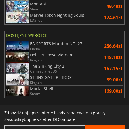
Montabi
49.49zł
Steam
Marvel Tokon Fighting Souls
174.61zł
LDShop
DOSTĘPNE WKRÓTCE
EA SPORTS Madden NFL 27
256.64zł
Eneba
Hell Let Loose Vietnam
118.10zł
Kinguin
The Sinking City 2
167.15zł
Gamesplanet US
STEINS;GATE RE BOOT
89.06zł
Kinguin
Mortal Shell II
169.00zł
Steam
Zdobądź najlepsze oferty i kody rabatowe dla graczy
Zasubskrybuj newsletter DLCompare