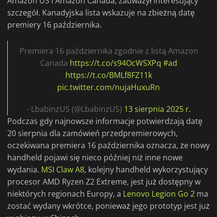
Amazon US i Amazon Canada, zauważył interesujący
szczegół. Kanadyjska lista wskazuje na zbieżną datę
premiery 16 października.
Premiera 16 października zgodnie z listą Amazon
Canada
https://t.co/s94OcWSXPq
#ad
https://t.co/BMLf8FZ11k
pic.twitter.com/nujaHuxuRn
- LbabinzUS (@LbabinzUS)
13 sierpnia 2025 r.
Podczas gdy najnowsze informacje potwierdzają datę
20 sierpnia dla zamówień przedpremierowych,
oczekiwana premiera 16 października oznacza, że nowy
handheld pojawi się nieco później niż inne nowe
wydania.
MSI Claw A8
, kolejny handheld wykorzystujący
procesor AMD Ryzen Z2 Extreme, jest już dostępny w
niektórych regionach Europy, a
Lenovo Legion Go 2
ma
zostać wydany wkrótce, ponieważ jego prototyp jest już