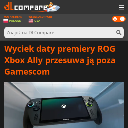
YOU ARE HERE
WE ALSO SUPPORT
Dark
GRY
POLAND
USA
mode
KARTY DO GIER
OPROGRAMOWANIE
Wyciek daty premiery ROG
REWARDS
Xbox Ally przesuwa ją poza
SPRZĘT KOMPUTEROWY
Gamescom
AKTUALNOŚCI
ZALOGUJ SIĘ LUB ZAREJESTRUJ