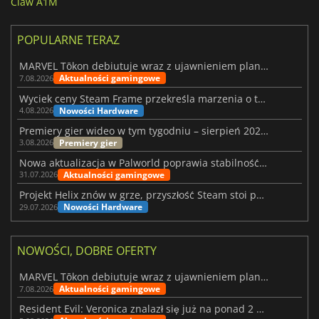
Claw A1M
POPULARNE TERAZ
MARVEL Tōkon debiutuje wraz z ujawnieniem planu rozwoju na pierwszy rok
Aktualności gamingowe
7.08.2026
Wyciek ceny Steam Frame przekreśla marzenia o tanim zestawie VR
Nowości Hardware
4.08.2026
Premiery gier wideo w tym tygodniu – sierpień 2026 r. (32. tydzień)
Premiery gier
3.08.2026
Nowa aktualizacja w Palworld poprawia stabilność Sunreach i walk z bossami
Aktualności gamingowe
31.07.2026
Projekt Helix znów w grze, przyszłość Steam stoi pod znakiem zapytania
Nowości Hardware
29.07.2026
NOWOŚCI, DOBRE OFERTY
MARVEL Tōkon debiutuje wraz z ujawnieniem planu rozwoju na pierwszy rok
Aktualności gamingowe
7.08.2026
Resident Evil: Veronica znalazł się już na ponad 2 milionach list życzeń