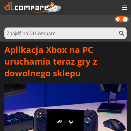
Dark
GRY
mode
KARTY DO GIER
OPROGRAMOWANIE
Aplikacja Xbox na PC
REWARDS
uruchamia teraz gry z
SPRZĘT KOMPUTEROWY
dowolnego sklepu
AKTUALNOŚCI