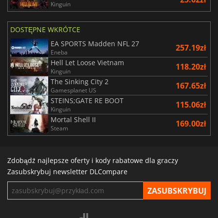
Kinguin
DOSTĘPNE WKRÓTCE
EA SPORTS Madden NFL 27
257.19zł
Eneba
Hell Let Loose Vietnam
118.20zł
Kinguin
The Sinking City 2
167.65zł
Gamesplanet US
STEINS;GATE RE BOOT
115.06zł
Kinguin
Mortal Shell II
169.00zł
Steam
Zdobądź najlepsze oferty i kody rabatowe dla graczy
Zasubskrybuj newsletter DLCompare