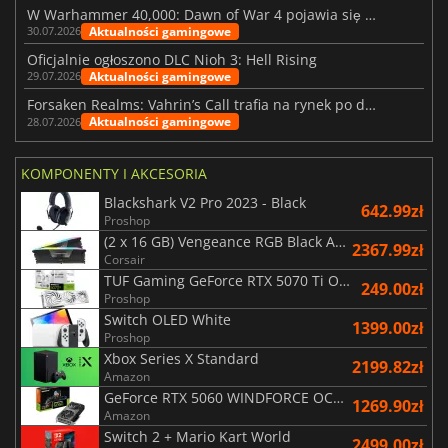
W Warhammer 40,000: Dawn of War 4 pojawia się frakcja Nekronów
Aktualności gamingowe
30.07.2026
Oficjalnie ogłoszono DLC Nioh 3: Hell Rising
Aktualności gamingowe
29.07.2026
Forsaken Realms: Vahrin’s Call trafia na rynek po dziesięciu latach prac
Aktualności gamingowe
28.07.2026
KOMPONENTY I AKCESORIA
Blackshark V2 Pro 2023 - Black
642.99zł
Proshop
(2 x 16 GB) Vengeance RGB Black AMD Expo 6000 MHz - CAS 30
2367.99zł
Corsair
TUF Gaming GeForce RTX 5070 Ti OC White Edition 16GB
249.00zł
Proshop
Switch OLED White
1399.00zł
Proshop
Xbox Series X Standard
2199.82zł
Amazon
GeForce RTX 5060 WINDFORCE OC 8G
1269.90zł
Amazon
Switch 2 + Mario Kart World
2499.00zł