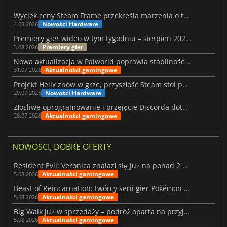
Wyciek ceny Steam Frame przekreśla marzenia o tanim zestawie VR
Nowości Hardware
4.08.2026
Premiery gier wideo w tym tygodniu – sierpień 2026 r. (32. tydzień)
Premiery gier
3.08.2026
Nowa aktualizacja w Palworld poprawia stabilność Sunreach i walk z bossami
Aktualności gamingowe
31.07.2026
Projekt Helix znów w grze, przyszłość Steam stoi pod znakiem zapytania
Nowości Hardware
29.07.2026
Złośliwe oprogramowanie i przejęcie Discorda dotknęły Meccha Chameleon
Aktualności gamingowe
28.07.2026
NOWOŚCI, DOBRE OFERTY
Resident Evil: Veronica znalazł się już na ponad 2 milionach list życzeń
Aktualności gamingowe
5.08.2026
Beast of Reincarnation: twórcy serii gier Pokémon wkraczają na nową ścieżkę
Aktualności gamingowe
5.08.2026
Big Walk już w sprzedaży – podróż oparta na przyjaźni
Aktualności gamingowe
5.08.2026