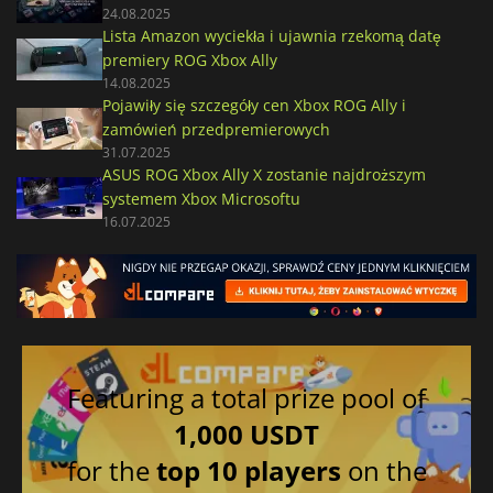
24.08.2025
Lista Amazon wyciekła i ujawnia rzekomą datę
premiery ROG Xbox Ally
14.08.2025
Pojawiły się szczegóły cen Xbox ROG Ally i
zamówień przedpremierowych
31.07.2025
ASUS ROG Xbox Ally X zostanie najdroższym
systemem Xbox Microsoftu
16.07.2025
Featuring a total prize pool of
1,000 USDT
for the
top 10 players
on the