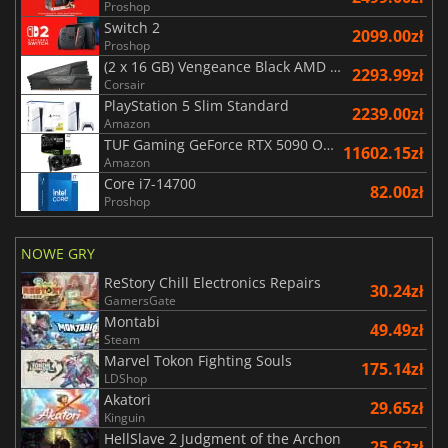
Proshop
Switch 2
2099.00zł
Proshop
(2 x 16 GB) Vengeance Black AMD Expo 6000 MHz - CAS 30
2293.99zł
Corsair
PlayStation 5 Slim Standard
2239.00zł
Amazon
TUF Gaming GeForce RTX 5090 OC Edition 32GB
11602.15zł
Amazon
Core i7-14700
82.00zł
Proshop
NOWE GRY
ReStory Chill Electronics Repairs
30.24zł
GamersGate
Montabi
49.49zł
Steam
Marvel Tokon Fighting Souls
175.14zł
LDShop
Akatori
29.65zł
Kinguin
HellSlave 2 Judgment of the Archon
25.62zł