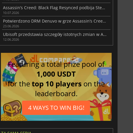
Assassin’s Creed: Black Flag Resynced podbija Steam
10.07.2026
Potwierdzono DRM Denuvo w grze Assassin’s Creed: Black Flag Resynced
23.06.2026
Ubisoft przedstawia szczegóły istotnych zmian w AC Black Flag Resynced
12.06.2026
Featuring a total prize pool of
1,000 USDT
for the
top 10 players
on the
leaderboard.
4 WAYS TO WIN BIG!