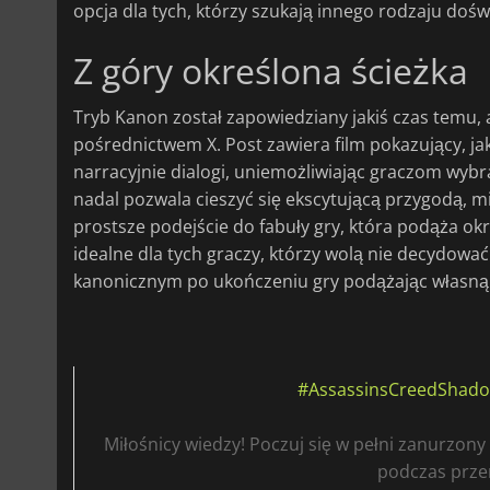
opcja dla tych, którzy szukają innego rodzaju doś
Z góry określona ścieżka
Tryb Kanon został zapowiedziany jakiś czas temu, 
pośrednictwem X. Post zawiera film pokazujący, ja
narracyjnie dialogi, uniemożliwiając graczom wybra
nadal pozwala cieszyć się ekscytującą przygodą, mi
prostsze podejście do fabuły gry, która podąża ok
idealne dla tych graczy, którzy wolą nie decydowa
kanonicznym po ukończeniu gry podążając własną śc
#AssassinsCreedShad
Miłośnicy wiedzy! Poczuj się w pełni zanurzon
podczas prze