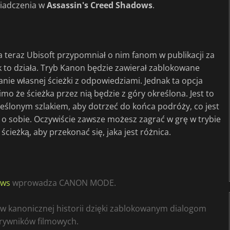
wiadczenia w
Assassin's Creed Shadows
.
a teraz Ubisoft przypomniał o nim fanom w publikacji za
k to działa. Tryb Kanon będzie zawierał zablokowane
nie własnej ścieżki z odpowiedziami. Jednak ta opcja
mo że ścieżka przez nią będzie z góry określona. Jest to
reślonym szlakiem, aby dotrzeć do końca podróży, co jest
ć o sobie. Oczywiście zawsze możesz zagrać w grę w trybie
ieżką, aby przekonać się, jaka jest różnica.
ows
wprowadza CANON MODE.
y w kanonicznej historii dzięki zablokowanym dialogom
rywników filmowych.