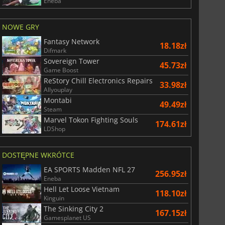
Eneba
NOWE GRY
Fantasy Network
18.18zł
Difmark
Sovereign Tower
45.73zł
Game Boost
ReStory Chill Electronics Repairs
33.98zł
Allyouplay
Montabi
49.49zł
Steam
Marvel Tokon Fighting Souls
174.61zł
LDShop
DOSTĘPNE WKRÓTCE
EA SPORTS Madden NFL 27
256.95zł
Eneba
Hell Let Loose Vietnam
118.10zł
Kinguin
The Sinking City 2
167.15zł
Gamesplanet US