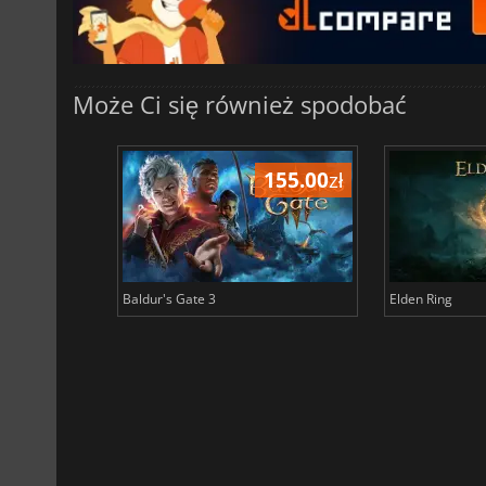
Może Ci się również spodobać
198.32
zł
155.00
zł
Baldur's Gate 3
Elden Ring