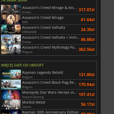
TA SAMA SERIA
Assassin's Creed Mirage & Assassin's Creed Valhalla Bundle
317.07zł
Eneba
Assassin's Creed Mirage
61.64zł
K4G
Assassin's Creed Valhalla
24.39zł
HRKGAME
Assassin's Creed Valhalla + Immortals Fenyx Rising Bundle
86.88zł
Eneba
Assassin's Creed Mythology Pack
362.56zł
Kinguin
WIĘCEJ GIER OD UBISOFT
Rayman Legends Retold
131.80zł
Kinguin
Assassin's Creed Black Flag Resynced
170.94zł
Kinguin
Monopoly Star Wars Heroes vs. Villains
107.41zł
Instant Gaming
Morbid Metal
56.17zł
Steam
Rayman 30th Anniversary Edition