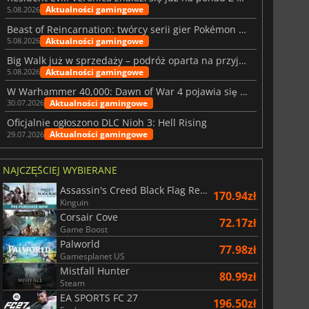
Aktualności gamingowe
5.08.2026
Beast of Reincarnation: twórcy serii gier Pokémon wkraczają na nową ścieżkę
Aktualności gamingowe
5.08.2026
Big Walk już w sprzedaży – podróż oparta na przyjaźni
Aktualności gamingowe
5.08.2026
W Warhammer 40,000: Dawn of War 4 pojawia się frakcja Nekronów
Aktualności gamingowe
30.07.2026
28.99
zł
66.49
zł
Oficjalnie ogłoszono DLC Nioh 3: Hell Rising
Aktualności gamingowe
29.07.2026
NAJCZĘŚCIEJ WYBIERANE
Assassin's Creed Black Flag Resynced
War WARHAMMER 3
Lies Of P
170.94zł
Kinguin
Corsair Cove
72.17zł
Game Boost
Palworld
77.98zł
Gamesplanet US
Mistfall Hunter
80.99zł
Steam
EA SPORTS FC 27
196.50zł