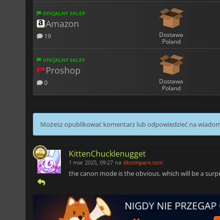
OFICJALNY SKLEP
Amazon
Dostawa
19
Poland
OFICJALNY SKLEP
Proshop
Dostawa
0
Poland
Możesz opublikować komentarz lub odpowiedzieć na wiado
KittenChucklenugget
1 mar 2025, 09:27
na
dlcompare.com
the canon mode is the obvious. which will be a surp