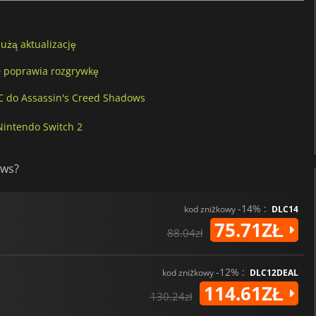
użą aktualizację
0 poprawia rozgrywkę
C do Assassin's Creed Shadows
Nintendo Switch 2
ows?
-14% :
kod zniżkowy
DLC14
75.71ZŁ
88.04zł
-12% :
kod zniżkowy
DLC12DEAL
114.61ZŁ
130.24zł