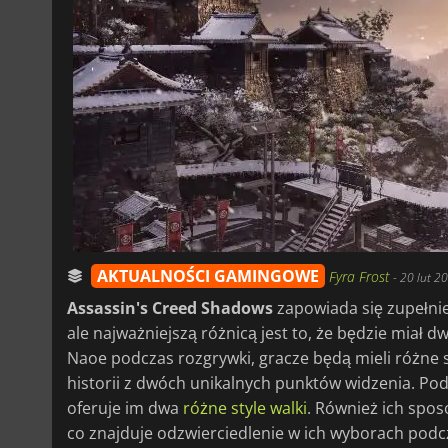
AKTUALNOŚCI GAMINGOWE
Fyra Frost
-
20 lut 2
Assassin's Creed Shadows
zapowiada się zupełnie
ale najważniejszą różnicą jest to, że będzie miał 
Naoe podczas rozgrywki, gracze będą mieli różne s
historii z dwóch unikalnych punktów widzenia. Pod
oferuje im dwa
różne style walki
. Również ich spos
co znajduje odzwierciedlenie w ich wyborach podc