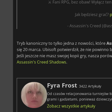
⚔️ Fani RPG, bez obaw! Wyłącz ten 
Jak będziesz grać?
p
- Assassin's Creed (@a
Tryb kanoniczny to tylko jedna z nowości, które
As
się 20 marca. Ubisoft potwierdził, że nie powinno 
Jeśli jeszcze nie masz swojej kopii gry, nasza por
Assassin's Creed Shadows
.
Fyra Frost
3422 Artykuły
Od czasów relacjonowania turniejów M
grami i gadżetami, ponieważ dziewczy
Zobacz wszystkie artykuły