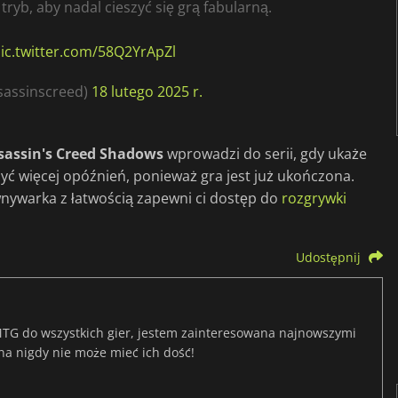
tryb, aby nadal cieszyć się grą fabularną.
ic.twitter.com/58Q2YrApZl
ssassinscreed)
18 lutego 2025 r.
sassin's Creed Shadows
wprowadzi do serii, gdy ukaże
być więcej opóźnień, ponieważ gra jest już ukończona.
ównywarka z łatwością zapewni ci dostęp do
rozgrywki
Udostępnij
TG do wszystkich gier, jestem zainteresowana najnowszymi
na nigdy nie może mieć ich dość!