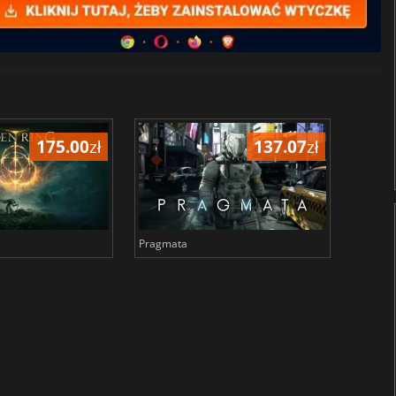
175.00
zł
137.07
zł
Pragmata
Total 