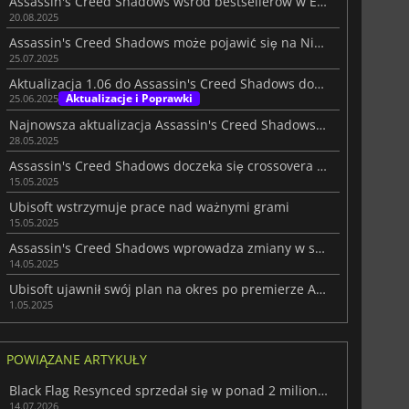
Assassin's Creed Shadows wśród bestsellerów w Europie w 2025 roku
20.08.2025
Assassin's Creed Shadows może pojawić się na Nintendo Switch 2
25.07.2025
Aktualizacja 1.06 do Assassin's Creed Shadows dodaje tryb Koszmar
Aktualizacje i Poprawki
25.06.2025
Najnowsza aktualizacja Assassin's Creed Shadows wprowadza crossover i ulepszenia
28.05.2025
Assassin's Creed Shadows doczeka się crossovera z Dead by Daylight
15.05.2025
Ubisoft wstrzymuje prace nad ważnymi grami
15.05.2025
Assassin's Creed Shadows wprowadza zmiany w systemie parkour
14.05.2025
Ubisoft ujawnił swój plan na okres po premierze Assassin's Creed Shadows
1.05.2025
POWIĄZANE ARTYKUŁY
Black Flag Resynced sprzedał się w ponad 2 milionach sztuk w dniu premiery
14.07.2026