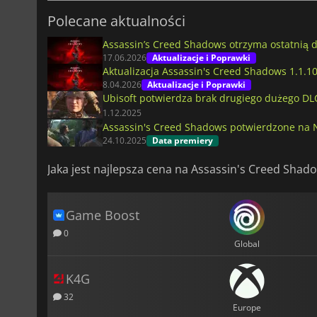
Polecane aktualności
Assassin’s Creed Shadows otrzyma ostatnią d
17.06.2026
Aktualizacje i Poprawki
Aktualizacja Assassin's Creed Shadows 1.1.1
8.04.2026
Aktualizacje i Poprawki
Ubisoft potwierdza brak drugiego dużego DL
1.12.2025
Assassin's Creed Shadows potwierdzone na 
24.10.2025
Data premiery
Jaka jest najlepsza cena na Assassin's Creed Shad
Game Boost
0
Global
K4G
32
Europe