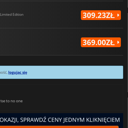
309.23ZŁ
Limited Edition
369.00ZŁ
mość,
logując się
rise to no one