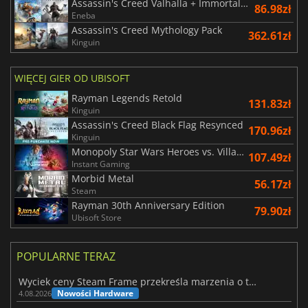
Assassin's Creed Valhalla + Immortals Fenyx Rising Bundle
86.98zł
Eneba
Assassin's Creed Mythology Pack
362.61zł
Kinguin
WIĘCEJ GIER OD UBISOFT
Rayman Legends Retold
131.83zł
Kinguin
Assassin's Creed Black Flag Resynced
170.96zł
Kinguin
Monopoly Star Wars Heroes vs. Villains
107.49zł
Instant Gaming
Morbid Metal
56.17zł
Steam
Rayman 30th Anniversary Edition
79.90zł
Ubisoft Store
POPULARNE TERAZ
Wyciek ceny Steam Frame przekreśla marzenia o tanim zestawie VR
Nowości Hardware
4.08.2026