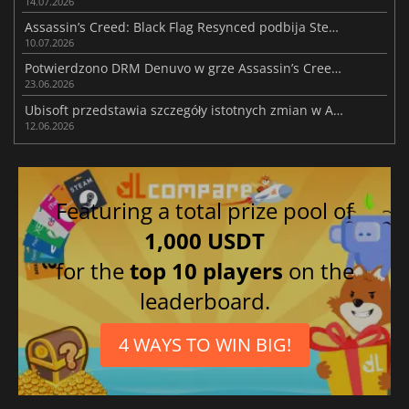
14.07.2026
Assassin’s Creed: Black Flag Resynced podbija Steam
10.07.2026
Potwierdzono DRM Denuvo w grze Assassin’s Creed: Black Flag Resynced
23.06.2026
Ubisoft przedstawia szczegóły istotnych zmian w AC Black Flag Resynced
12.06.2026
Featuring a total prize pool of
1,000 USDT
for the
top 10 players
on the
leaderboard.
4 WAYS TO WIN BIG!