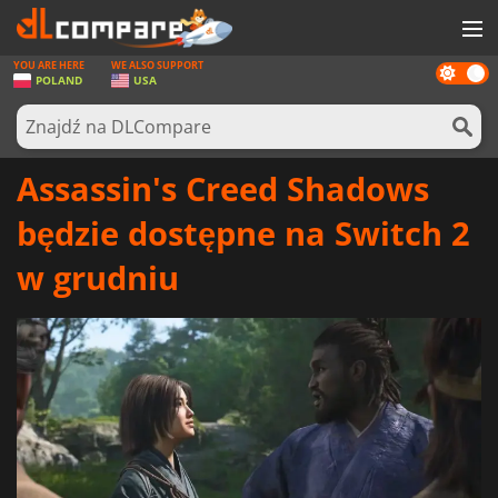
YOU ARE HERE
WE ALSO SUPPORT
Dark
GRY
POLAND
USA
mode
KARTY DO GIER
OPROGRAMOWANIE
Assassin's Creed Shadows
REWARDS
będzie dostępne na Switch 2
SPRZĘT KOMPUTEROWY
w grudniu
AKTUALNOŚCI
ZALOGUJ SIĘ LUB ZAREJESTRUJ