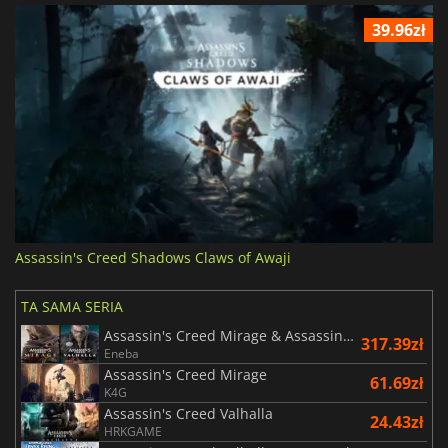
39.96zł
Assassin's Creed Shadows Claws of Awaji
TA SAMA SERIA
Assassin's Creed Mirage & Assassin's Creed Valhalla Bundle
317.39zł
Eneba
Assassin's Creed Mirage
61.69zł
K4G
Assassin's Creed Valhalla
24.43zł
HRKGAME