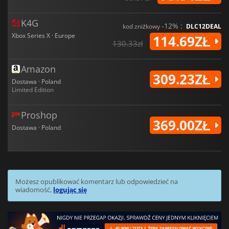
K4G
-12% :
kod zniżkowy
DLC12DEAL
Xbox Series X · Europe
114.69ZŁ
130.33zł
Amazon
309.23ZŁ
Dostawa · Poland
Limited Edition
Proshop
369.00ZŁ
Dostawa · Poland
Możesz opublikować komentarz lub odpowiedzieć na
wiadomość,
logując się