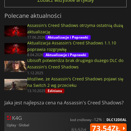
Polecane aktualności
Assassin’s Creed Shadows otrzyma ostatnią dużą
aktualizację
17.06.2026
Aktualizacje i Poprawki
Aktualizacja Assassin's Creed Shadows 1.1.10
poprawia rozgrywkę
8.04.2026
Aktualizacje i Poprawki
Ubisoft potwierdza brak drugiego dużego DLC do
Assassin's Creed Shadows
1.12.2025
Możliwe, że Assassin's Creed Shadows pojawi się
na Switch 2 wg przecieku
13.10.2025
Editions
Jaka jest najlepsza cena na Assassin's Creed Shadows?
K4G
-12% :
kod zniżkowy
DLC12DEAL
Uplay · Global
73.54ZŁ
83.57zł