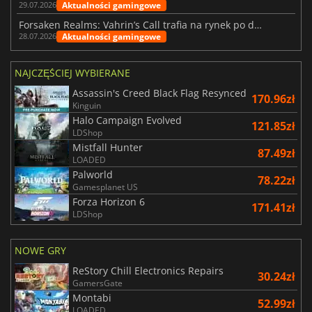
Aktualności gamingowe
29.07.2026
Forsaken Realms: Vahrin’s Call trafia na rynek po dziesięciu latach prac
Aktualności gamingowe
28.07.2026
NAJCZĘŚCIEJ WYBIERANE
Assassin's Creed Black Flag Resynced
170.96zł
Kinguin
Halo Campaign Evolved
121.85zł
LDShop
Mistfall Hunter
87.49zł
LOADED
Palworld
78.22zł
Gamesplanet US
Forza Horizon 6
171.41zł
LDShop
NOWE GRY
ReStory Chill Electronics Repairs
30.24zł
GamersGate
Montabi
52.99zł
LOADED