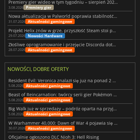
Premiery gier wideo w tym tygodniu – sierpień 2026 r. (32. tydzień)
Premiery gier
3.08.2026
Nowa aktualizacja w Palworld poprawia stabilność Sunreach i walk z bossami
Aktualności gamingowe
31.07.2026
Projekt Helix znów w grze, przyszłość Steam stoi pod znakiem zapytania
Nowości Hardware
29.07.2026
Złośliwe oprogramowanie i przejęcie Discorda dotknęły Meccha Chameleon
Aktualności gamingowe
28.07.2026
NOWOŚCI, DOBRE OFERTY
Resident Evil: Veronica znalazł się już na ponad 2 milionach list życzeń
Aktualności gamingowe
5.08.2026
Beast of Reincarnation: twórcy serii gier Pokémon wkraczają na nową ścieżkę
Aktualności gamingowe
5.08.2026
Big Walk już w sprzedaży – podróż oparta na przyjaźni
Aktualności gamingowe
5.08.2026
W Warhammer 40,000: Dawn of War 4 pojawia się frakcja Nekronów
Aktualności gamingowe
30.07.2026
Oficjalnie ogłoszono DLC Nioh 3: Hell Rising