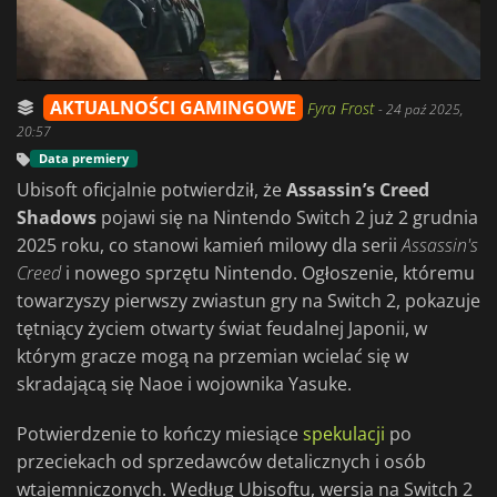
AKTUALNOŚCI GAMINGOWE
Fyra Frost
-
24 paź 2025,
20:57
Data premiery
Ubisoft oficjalnie potwierdził, że
Assassin’s Creed
Shadows
pojawi się na Nintendo Switch 2 już 2 grudnia
2025 roku, co stanowi kamień milowy dla serii
Assassin's
Creed
i nowego sprzętu Nintendo. Ogłoszenie, któremu
towarzyszy pierwszy zwiastun gry na Switch 2, pokazuje
tętniący życiem otwarty świat feudalnej Japonii, w
którym gracze mogą na przemian wcielać się w
skradającą się Naoe i wojownika Yasuke.
Potwierdzenie to kończy miesiące
spekulacji
po
przeciekach od sprzedawców detalicznych i osób
wtajemniczonych. Według Ubisoftu, wersja na Switch 2