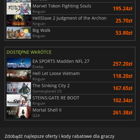
Marvel Tokon Fighting Souls
195.24zł
Kinguin
HellSlave 2 Judgment of the Archon
25.70zł
Kinguin
Big Walk
53.80zł
Kinguin
DOSTĘPNE WKRÓTCE
EA SPORTS Madden NFL 27
257.20zł
Eneba
Hell Let Loose Vietnam
118.20zł
Kinguin
The Sinking City 2
167.65zł
Gamesplanet US
STEINS;GATE RE BOOT
102.34zł
Kinguin
Mortal Shell II
261.38zł
G2A
Zdobądź najlepsze oferty i kody rabatowe dla graczy