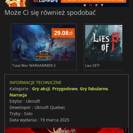
Może Ci się również spodobać
29.08
zł
66
Total War WARHAMMER 3
Lies Of P
INFORMACJE TECHNICZNE
Kategorie :
Gry akcji
,
Przygodowe
,
Gry fabularne
,
Narracja
Edytor : Ubisoft
Deweloper : Ubisoft Quebec
Tryby : Solo
Data wydania : 19 marca 2025