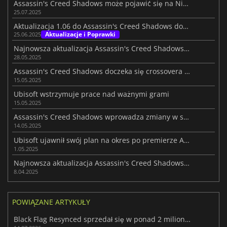
Assassin's Creed Shadows może pojawić się na Nintendo Switch 2
25.07.2025
Aktualizacja 1.06 do Assassin's Creed Shadows dodaje tryb Koszmar
Aktualizacje i Poprawki
25.06.2025
Najnowsza aktualizacja Assassin's Creed Shadows wprowadza crossover i ulepszenia
28.05.2025
Assassin's Creed Shadows doczeka się crossovera z Dead by Daylight
15.05.2025
Ubisoft wstrzymuje prace nad ważnymi grami
15.05.2025
Assassin's Creed Shadows wprowadza zmiany w systemie parkour
14.05.2025
Ubisoft ujawnił swój plan na okres po premierze Assassin's Creed Shadows
1.05.2025
Najnowsza aktualizacja Assassin's Creed Shadows dodaje funkcje wymagane przez fanów
8.04.2025
POWIĄZANE ARTYKUŁY
Black Flag Resynced sprzedał się w ponad 2 milionach sztuk w dniu premiery