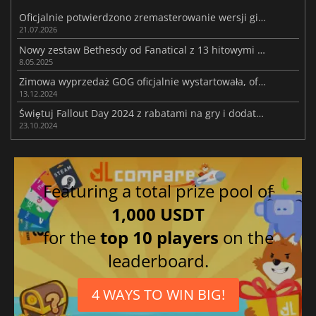
Oficjalnie potwierdzono zremasterowanie wersji gier Fallout 3 i New Vegas
21.07.2026
Nowy zestaw Bethesdy od Fanatical z 13 hitowymi grami pojawi się wkrótce po premierze Oblivion Remastered
8.05.2025
Zimowa wyprzedaż GOG oficjalnie wystartowała, oferując codzienne niespodzianki i darmowe gry.
13.12.2024
Świętuj Fallout Day 2024 z rabatami na gry i dodatki z serii Fallout
23.10.2024
Featuring a total prize pool of
1,000 USDT
for the
top 10 players
on the
leaderboard.
4 WAYS TO WIN BIG!