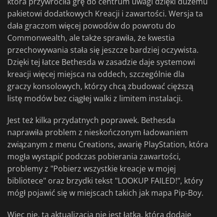
która przywróciła grę do centrum uwagi dzięki dużemu
pakietowi dodatkowych Kreacji i zawartości. Wersja ta
dała graczom więcej powodów do powrotu do
Commonwealth, ale także sprawiła, że kwestia
przechowywania stała się jeszcze bardziej oczywista.
Dzięki tej łatce Bethesda w zasadzie daje systemowi
kreacji więcej miejsca na oddech, szczególnie dla
graczy konsolowych, którzy chcą zbudować cięższą
listę modów bez ciągłej walki z limitem instalacji.
Jest też kilka przydatnych poprawek. Bethesda
naprawiła problem z nieskończonym ładowaniem
związanym z menu Creations, awarię PlayStation, która
mogła wystąpić podczas pobierania zawartości,
problemy z "Pobierz wszystkie kreacje w mojej
bibliotece" oraz brzydki tekst "LOOKUP FAILED!", który
mógł pojawić się w miejscach takich jak mapa Pip-Boy.
Więc nie, ta aktualizacja nie jest łatką, która dodaje