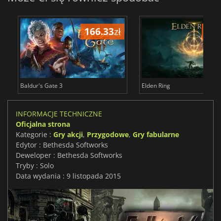
166.33
zł
175
Baldur's Gate 3
Elden Ring
INFORMACJE TECHNICZNE
Oficjalna strona
Kategorie :
Gry akcji
,
Przygodowe
,
Gry fabularne
Edytor : Bethesda Softworks
Deweloper : Bethesda Softworks
Tryby : Solo
Data wydania : 9 listopada 2015