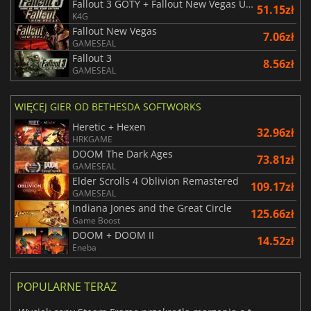
Fallout 3 GOTY + Fallout New Vegas Ultimate Edition
51.15zł
K4G
Fallout New Vegas
7.06zł
GAMESEAL
Fallout 3
8.56zł
GAMESEAL
WIĘCEJ GIER OD BETHESDA SOFTWORKS
Heretic + Hexen
32.96zł
HRKGAME
DOOM The Dark Ages
73.81zł
GAMESEAL
Elder Scrolls 4 Oblivion Remastered
109.17zł
GAMESEAL
Indiana Jones and the Great Circle
125.66zł
Game Boost
DOOM + DOOM II
14.52zł
Eneba
POPULARNE TERAZ