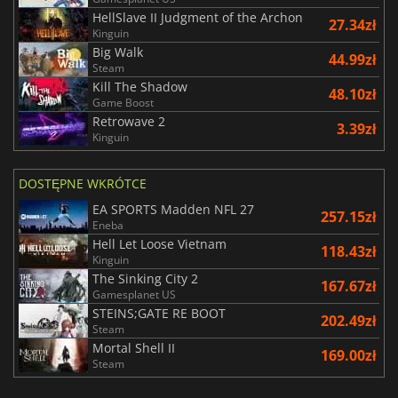
HellSlave II Judgment of the Archon
27.34zł
Kinguin
Big Walk
44.99zł
Steam
Kill The Shadow
48.10zł
Game Boost
Retrowave 2
3.39zł
Kinguin
DOSTĘPNE WKRÓTCE
EA SPORTS Madden NFL 27
257.15zł
Eneba
Hell Let Loose Vietnam
118.43zł
Kinguin
The Sinking City 2
167.67zł
Gamesplanet US
STEINS;GATE RE BOOT
202.49zł
Steam
Mortal Shell II
169.00zł
Steam