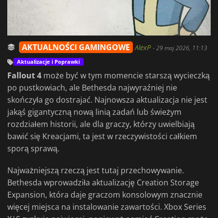
AKTUALNOŚCI GAMINGOWE
AlexP
-
29 maj 2026, 11:13
Aktualizacje i Poprawki
Fallout 4
może być w tym momencie starszą wycieczką
po pustkowiach, ale Bethesda najwyraźniej nie
skończyła go dostrajać. Najnowsza aktualizacja nie jest
jakąś gigantyczną nową linią zadań lub świeżym
rozdziałem historii, ale dla graczy, którzy uwielbiają
bawić się Kreacjami, ta jest w rzeczywistości całkiem
sporą sprawą.
Najważniejszą rzeczą jest tutaj przechowywanie.
Bethesda wprowadziła aktualizację Creation Storage
Expansion, która daje graczom konsolowym znacznie
więcej miejsca na instalowanie zawartości. Xbox Series