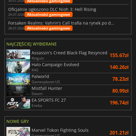
Aktualności gamingowe
30.07.2026
Oficjalnie ogłoszono DLC Nioh 3: Hell Rising
Aktualności gamingowe
29.07.2026
Forsaken Realms: Vahrin’s Call trafia na rynek po dziesięciu latach prac
Aktualności gamingowe
28.07.2026
NAJCZĘŚCIEJ WYBIERANE
Assassin's Creed Black Flag Resynced
155.67zł
Kinguin
Halo Campaign Evolved
140.26zł
K4G
Palworld
78.23zł
Gamesplanet US
Mistfall Hunter
80.99zł
Steam
EA SPORTS FC 27
196.74zł
Eneba
NOWE GRY
Marvel Tokon Fighting Souls
201.21zł
Gamesplanet US