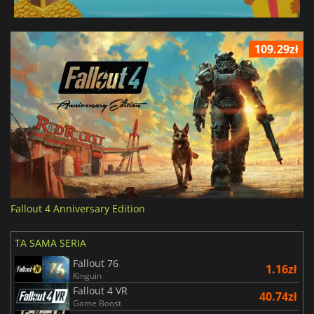
109.29zł
Fallout 4 Anniversary Edition
TA SAMA SERIA
Fallout 76
1.16zł
Kinguin
Fallout 4 VR
40.74zł
Game Boost