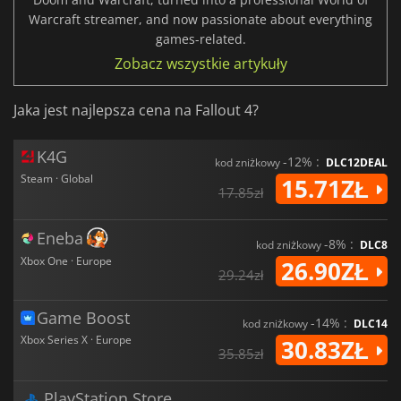
Warcraft streamer, and now passionate about everything
games-related.
Zobacz wszystkie artykuły
Jaka jest najlepsza cena na Fallout 4?
K4G
-12% :
kod zniżkowy
DLC12DEAL
Steam · Global
15.71ZŁ
17.85zł
Eneba
-8% :
kod zniżkowy
DLC8
Xbox One · Europe
26.90ZŁ
29.24zł
Game Boost
-14% :
kod zniżkowy
DLC14
Xbox Series X · Europe
30.83ZŁ
35.85zł
PlayStation Store