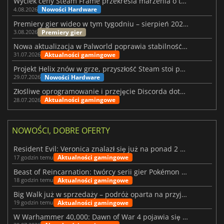
Wyciek ceny Steam Frame przekreśla marzenia o tanim zestawie VR
Nowości Hardware
4.08.2026
Premiery gier wideo w tym tygodniu – sierpień 2026 r. (32. tydzień)
Premiery gier
3.08.2026
Nowa aktualizacja w Palworld poprawia stabilność Sunreach i walk z bossami
Aktualności gamingowe
31.07.2026
Projekt Helix znów w grze, przyszłość Steam stoi pod znakiem zapytania
Nowości Hardware
29.07.2026
Złośliwe oprogramowanie i przejęcie Discorda dotknęły Meccha Chameleon
Aktualności gamingowe
28.07.2026
NOWOŚCI, DOBRE OFERTY
Resident Evil: Veronica znalazł się już na ponad 2 milionach list życzeń
Aktualności gamingowe
17 godzin temu
Beast of Reincarnation: twórcy serii gier Pokémon wkraczają na nową ścieżkę
Aktualności gamingowe
18 godzin temu
Big Walk już w sprzedaży – podróż oparta na przyjaźni
Aktualności gamingowe
19 godzin temu
W Warhammer 40,000: Dawn of War 4 pojawia się frakcja Nekronów