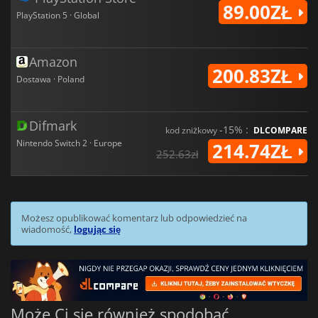
89.00ZŁ
PlayStation 5 · Global
Amazon
200.83ZŁ
Dostawa · Poland
Difmark
-15% :
kod zniżkowy
DLCOMPARE
Nintendo Switch 2 · Europe
214.74ZŁ
252.63zł
Możesz opublikować komentarz lub odpowiedzieć na
wiadomość,
logując się
Może Ci się również spodobać