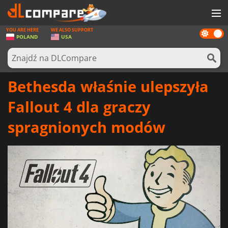
YOU ARE HERE
WE ALSO SUPPORT
Dark
GRY
POLAND
USA
mode
KARTY DO GIER
OPROGRAMOWANIE
Bethesda właśnie ulepszyła
REWARDS
Fallout 4 dla graczy
SPRZĘT KOMPUTEROWY
spragnionych modów
AKTUALNOŚCI
ZALOGUJ SIĘ LUB ZAREJESTRUJ