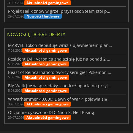
Aktualności gamingowe
31.07.2026
Projekt Helix znów w grze, przyszłość Steam stoi pod znakiem zapytania
Nowości Hardware
29.07.2026
NOWOŚCI, DOBRE OFERTY
MARVEL Tōkon debiutuje wraz z ujawnieniem planu rozwoju na pierwszy rok
Aktualności gamingowe
7.08.2026
Resident Evil: Veronica znalazł się już na ponad 2 milionach list życzeń
Aktualności gamingowe
5.08.2026
Beast of Reincarnation: twórcy serii gier Pokémon wkraczają na nową ścieżkę
Aktualności gamingowe
5.08.2026
Big Walk już w sprzedaży – podróż oparta na przyjaźni
Aktualności gamingowe
5.08.2026
W Warhammer 40,000: Dawn of War 4 pojawia się frakcja Nekronów
Aktualności gamingowe
30.07.2026
Oficjalnie ogłoszono DLC Nioh 3: Hell Rising
Aktualności gamingowe
29.07.2026