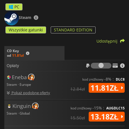
PC
Steam
Wszystkie gatunki
STANDARD EDITION
Udostępnij
CD Key
od
11.81zł
Opłaty
Opłaty
Eneba
-8% :
kod zniżkowy
DLC8
Steam · Europe
11.81ZŁ
12.84zł
Pokaż podobne oferty
Kinguin
-15% :
kod zniżkowy
AUGDLC15
Steam · Global
13.18ZŁ
15.50zł