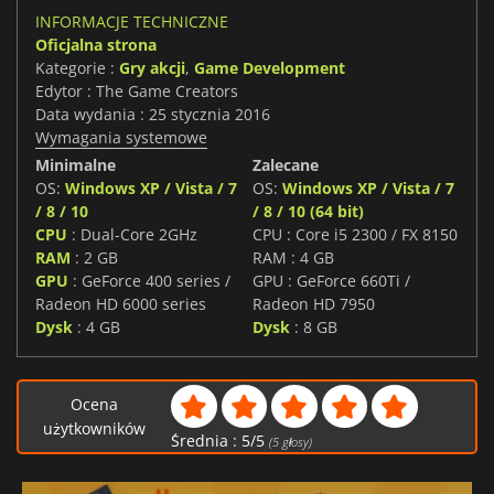
INFORMACJE TECHNICZNE
Oficjalna strona
Kategorie :
Gry akcji
,
Game Development
Edytor : The Game Creators
Data wydania : 25 stycznia 2016
Wymagania systemowe
Minimalne
Zalecane
OS:
Windows XP / Vista / 7
OS:
Windows XP / Vista / 7
/ 8 / 10
/ 8 / 10 (64 bit)
CPU
: Dual-Core 2GHz
CPU : Core i5 2300 / FX 8150
RAM
: 2 GB
RAM : 4 GB
GPU
: GeForce 400 series /
GPU : GeForce 660Ti /
Radeon HD 6000 series
Radeon HD 7950
Dysk
: 4 GB
Dysk
: 8 GB
Ocena
użytkowników
Średnia :
5
/
5
(
5
głosy)