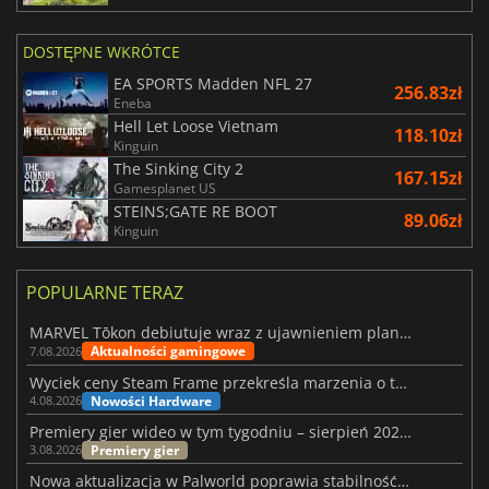
DOSTĘPNE WKRÓTCE
EA SPORTS Madden NFL 27
256.83zł
Eneba
Hell Let Loose Vietnam
118.10zł
Kinguin
The Sinking City 2
167.15zł
Gamesplanet US
STEINS;GATE RE BOOT
89.06zł
Kinguin
POPULARNE TERAZ
MARVEL Tōkon debiutuje wraz z ujawnieniem planu rozwoju na pierwszy rok
Aktualności gamingowe
7.08.2026
Wyciek ceny Steam Frame przekreśla marzenia o tanim zestawie VR
Nowości Hardware
4.08.2026
Premiery gier wideo w tym tygodniu – sierpień 2026 r. (32. tydzień)
Premiery gier
3.08.2026
Nowa aktualizacja w Palworld poprawia stabilność Sunreach i walk z bossami