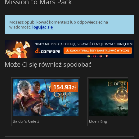
Mission to Mars Pack
Możesz opublikować komentarz lub odpowiedzieć na
wiadomość,
logując się
Może Ci się również spodobać
154.93
zł
172
Baldur's Gate 3
Elden Ring