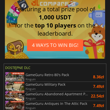
Featuring a total prize pool of
1,000 USDT
for the
top 10 players
on the
leaderboard.
4 WAYS TO WIN BIG!
DOSTĘPNE DLC
GameGuru Retro 80's Pack
8.36zł
Kinguin
GameGuru Military Pack
7.49zł
Kinguin
GameGuru Abandoned Apartment Pack
22.54zł
Kinguin
GameGuru Antiques In The Attic Pack
7.49zł
Kinguin