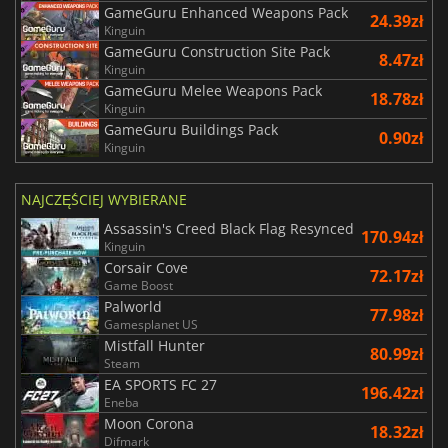
GameGuru Enhanced Weapons Pack
24.39zł
Kinguin
GameGuru Construction Site Pack
8.47zł
Kinguin
GameGuru Melee Weapons Pack
18.78zł
Kinguin
GameGuru Buildings Pack
0.90zł
Kinguin
NAJCZĘŚCIEJ WYBIERANE
Assassin's Creed Black Flag Resynced
170.94zł
Kinguin
Corsair Cove
72.17zł
Game Boost
Palworld
77.98zł
Gamesplanet US
Mistfall Hunter
80.99zł
Steam
EA SPORTS FC 27
196.42zł
Eneba
Moon Corona
18.32zł
Difmark