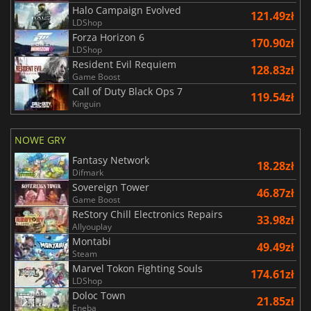
Halo Campaign Evolved
121.49zł
LDShop
Forza Horizon 6
170.90zł
LDShop
Resident Evil Requiem
128.83zł
Game Boost
Call of Duty Black Ops 7
119.54zł
Kinguin
NOWE GRY
Fantasy Network
18.28zł
Difmark
Sovereign Tower
46.87zł
Game Boost
ReStory Chill Electronics Repairs
33.98zł
Allyouplay
Montabi
49.49zł
Steam
Marvel Tokon Fighting Souls
174.61zł
LDShop
Doloc Town
21.85zł
Eneba