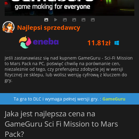
Najlepsi sprzedawcy
11.81
zł
13.18
zł
Jeśli zastanawiasz się nad kupnem GameGuru - Sci-Fi Mission
to Mars Pack na PC, poświęć chwilę na porównanie cen,
13.44
zł
niezależnie od tego, czy preferujesz zdobycie jej w wersji
fizycznej ze sklepu, lub wolisz wersję cyfrową z kluczem do
gry.
Ta gra to DLC i wymaga pełnej wersji gry. :
GameGuru
Jaka jest najlepsza cena na
GameGuru Sci Fi Mission to Mars
Pack?