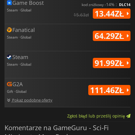
Game Boost
-14% :
kod zniżkowy
DLC14
Steam · Global
13.44ZŁ
15.63zł
Fanatical
64.29ZŁ
Steam · Global
Steam
91.99ZŁ
Steam · Global
G2A
111.46ZŁ
Gift · Global
Pokaż podobne oferty
Zgłoś błąd lub prześlij opinię
Komentarze na GameGuru - Sci-Fi