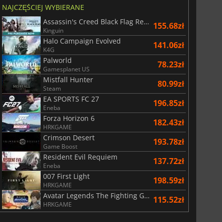
NAJCZĘŚCIEJ WYBIERANE
1722.00
zł
682.00
zł
Assassin's Creed Black Flag Resynced
155.68zł
Kinguin
Halo Campaign Evolved
141.06zł
K4G
Palworld
78.23zł
re i9 13900
Intel Core i5 13600 / 13500 / 13400
Gamesplanet US
Mistfall Hunter
80.99zł
Steam
EA SPORTS FC 27
196.85zł
Eneba
Forza Horizon 6
182.43zł
HRKGAME
Crimson Desert
193.78zł
Game Boost
Resident Evil Requiem
137.72zł
Eneba
007 First Light
198.59zł
HRKGAME
Avatar Legends The Fighting Game
115.52zł
HRKGAME