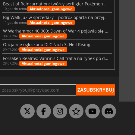
Beast of Reincarnation: twórcy serii gier Pokémon wkraczają na nową ścieżkę
Aktualności gamingowe
10 godzin temu
Big Walk już w sprzedaży – podróż oparta na przyjaźni
Aktualności gamingowe
11 godzin temu
W Warhammer 40,000: Dawn of War 4 pojawia się frakcja Nekronów
Aktualności gamingowe
30.07.2026
Oficjalnie ogłoszono DLC Nioh 3: Hell Rising
Aktualności gamingowe
29.07.2026
Forsaken Realms: Vahrin’s Call trafia na rynek po dziesięciu latach prac
Aktualności gamingowe
28.07.2026