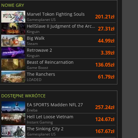
NOWE GRY
Marvel Tokon Fighting Souls
201.21zł
Gamesplanet US
HellSlave II Judgment of the Archon
27.31zł
Kinguin
Big Walk
44.99zł
Steam
Retrowave 2
3.39zł
Kinguin
Beast of Reincarnation
136.05zł
Game Boost
The Ranchers
61.79zł
LOADED
DOSTĘPNE WKRÓTCE
EA SPORTS Madden NFL 27
257.24zł
Eneba
Hell Let Loose Vietnam
124.67zł
Instant Gaming
The Sinking City 2
167.67zł
Gamesplanet US