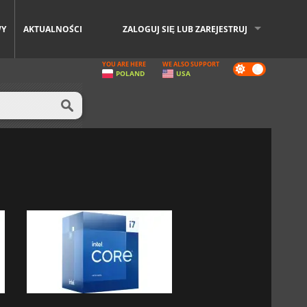
WY
AKTUALNOŚCI
ZALOGUJ SIĘ LUB ZAREJESTRUJ
YOU ARE HERE
WE ALSO SUPPORT
Dark
POLAND
USA
mode