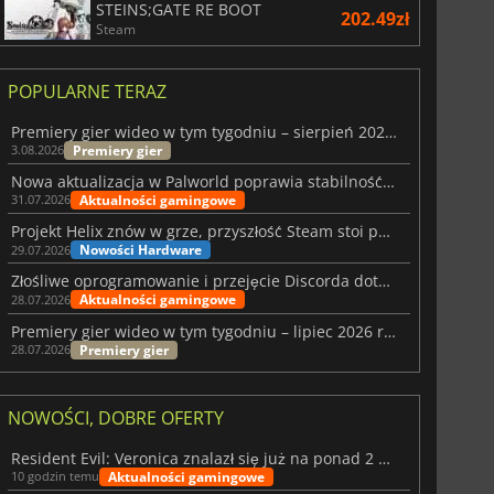
STEINS;GATE RE BOOT
202.49zł
Steam
POPULARNE TERAZ
Premiery gier wideo w tym tygodniu – sierpień 2026 r. (32. tydzień)
Premiery gier
3.08.2026
Nowa aktualizacja w Palworld poprawia stabilność Sunreach i walk z bossami
Aktualności gamingowe
31.07.2026
Projekt Helix znów w grze, przyszłość Steam stoi pod znakiem zapytania
Nowości Hardware
29.07.2026
Złośliwe oprogramowanie i przejęcie Discorda dotknęły Meccha Chameleon
Aktualności gamingowe
28.07.2026
Premiery gier wideo w tym tygodniu – lipiec 2026 r. (tydzień 31)
Premiery gier
28.07.2026
NOWOŚCI, DOBRE OFERTY
Resident Evil: Veronica znalazł się już na ponad 2 milionach list życzeń
Aktualności gamingowe
10 godzin temu