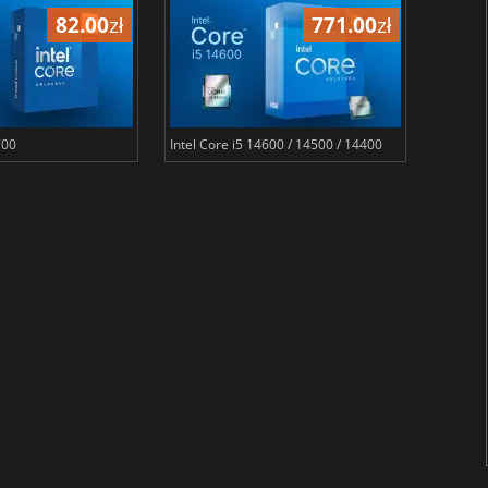
82.00
zł
771.00
zł
700
Intel Core i5 14600 / 14500 / 14400
Intel Co