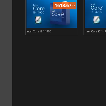
772.00
zł
1613.67
zł
Intel Core i9 14900
Intel Core i7 14