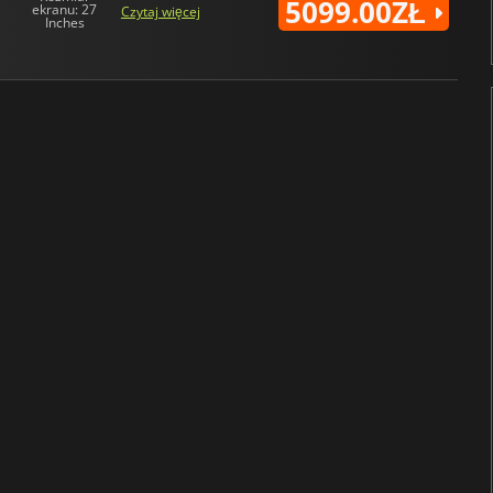
5099.00ZŁ
ekranu: 27
Czytaj więcej
Inches