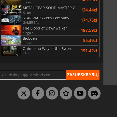
Steam
METAL GEAR SOLID MASTER COLLECTION Vol.2
134.44zł
Kinguin
STAR WARS Zero Company
174.75zł
GAMESEAL
The Blood of Dawnwalker
197.59zł
Kinguin
BioEden
55.49zł
Steam
Onimusha Way of the Sword
191.42zł
K4G