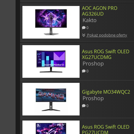
AOC AGON PRO
AG326UD
Kakto
0
Pokaż podobne oferty
Asus ROG Swift OLED
XG27UCDMG
Proshop
0
Gigabyte MO34WQC2
Proshop
0
Asus ROG Swift OLED
PG27UCDM