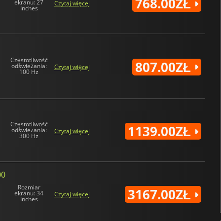
768.00ZŁ
ekranu: 27
Czytaj więcej
Inches
Częstotliwość
807.00ZŁ
odświeżania:
Czytaj więcej
100 Hz
Częstotliwość
1139.00ZŁ
odświeżania:
Czytaj więcej
300 Hz
00
Rozmiar
3167.00ZŁ
ekranu: 34
Czytaj więcej
Inches