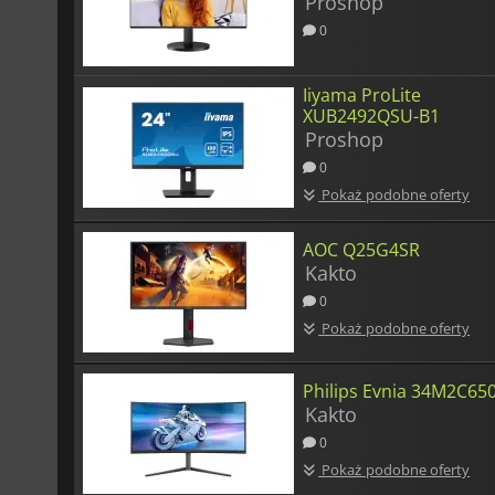
Proshop
0
Iiyama ProLite
XUB2492QSU-B1
Proshop
0
Pokaż podobne oferty
AOC Q25G4SR
Kakto
0
Pokaż podobne oferty
Philips Evnia 34M2C65
Kakto
0
Pokaż podobne oferty