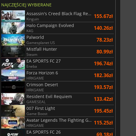
NAJCZĘŚCIEJ WYBIERANE
Assassin's Creed Black Flag Resynced
155.67zł
Kinguin
Halo Campaign Evolved
140.26zł
K4G
Palworld
78.23zł
Gamesplanet US
Mistfall Hunter
80.99zł
Steam
EA SPORTS FC 27
196.74zł
Eneba
Forza Horizon 6
182.36zł
HRKGAME
Crimson Desert
193.57zł
HRKGAME
Resident Evil Requiem
133.42zł
GAMESEAL
007 First Light
195.45zł
Game Boost
Avatar Legends The Fighting Game
115.25zł
HRKGAME
EA SPORTS FC 26
69.18zł