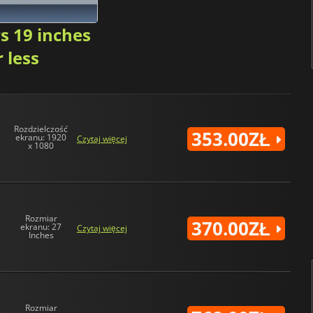
s 19 inches
r less
Rozdzielczość
353.00ZŁ
ekranu: 1920
Czytaj więcej
x 1080
Rozmiar
370.00ZŁ
ekranu: 27
Czytaj więcej
Inches
Rozmiar