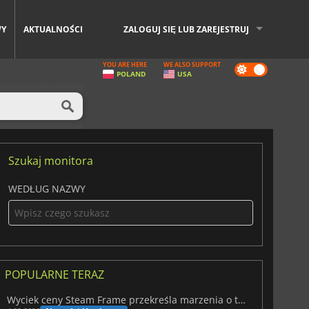
WY
AKTUALNOŚCI
ZALOGUJ SIĘ LUB ZAREJESTRUJ
YOU ARE HERE
WE ALSO SUPPORT
Dark
POLAND
USA
mode
Szukaj monitora
WEDŁUG NAZWY
POPULARNE TERAZ
Wyciek ceny Steam Frame przekreśla marzenia o tanim zestawie VR