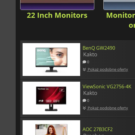
22 Inch Monitors
Monitor
o
BenQ GW2490
Kakto
0
Pokaż podobne oferty
ViewSonic VG2756-4K
Kakto
0
Pokaż podobne oferty
AOC 27B3CF2