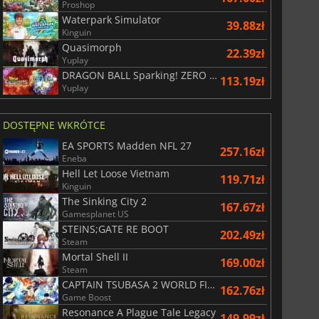
Proshop
Waterpark Simulator
39.88zł
Kinguin
Quasimorph
22.39zł
Yuplay
DRAGON BALL Sparking! ZERO Super Limit Breaking NEO
113.19zł
Yuplay
DOSTĘPNE WKRÓTCE
EA SPORTS Madden NFL 27
257.16zł
Eneba
Hell Let Loose Vietnam
119.71zł
Kinguin
The Sinking City 2
167.67zł
Gamesplanet US
STEINS;GATE RE BOOT
202.49zł
Steam
Mortal Shell II
169.00zł
Steam
CAPTAIN TSUBASA 2 WORLD FIGHTERS
162.76zł
Game Boost
Resonance A Plague Tale Legacy
149.99zł