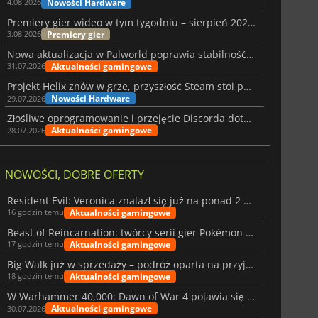
Nowości Hardware
4.08.2026
Premiery gier wideo w tym tygodniu – sierpień 2026 r. (32. tydzień)
Premiery gier
3.08.2026
Nowa aktualizacja w Palworld poprawia stabilność Sunreach i walk z bossami
Aktualności gamingowe
31.07.2026
Projekt Helix znów w grze, przyszłość Steam stoi pod znakiem zapytania
Nowości Hardware
29.07.2026
Złośliwe oprogramowanie i przejęcie Discorda dotknęły Meccha Chameleon
Aktualności gamingowe
28.07.2026
NOWOŚCI, DOBRE OFERTY
Resident Evil: Veronica znalazł się już na ponad 2 milionach list życzeń
Aktualności gamingowe
16 godzin temu
Beast of Reincarnation: twórcy serii gier Pokémon wkraczają na nową ścieżkę
Aktualności gamingowe
17 godzin temu
Big Walk już w sprzedaży – podróż oparta na przyjaźni
Aktualności gamingowe
18 godzin temu
W Warhammer 40,000: Dawn of War 4 pojawia się frakcja Nekronów
Aktualności gamingowe
30.07.2026