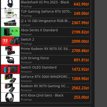
Blackshark V2 Pro 2023 - Black
642.99zł
Proshop
TUF Gaming GeForce RTX 5070 Ti OC White Edition 16GB
249.00zł
Proshop
(2 x 16 GB) Vengeance RGB Black AMD Expo 6000 MHz - CAS 30
2367.99zł
Corsair
Xbox Series X Standard
2199.82zł
Amazon
Switch 2
2099.00zł
Proshop
Prime Radeon RX 9070 OC Edition 16GB
2709.88zł
Amazon
G29 Driving Force
891.81zł
Amazon
Switch OLED Standard
1472.92zł
Amazon
GeForce RTX 5060 WINDFORCE OC 8G
1269.90zł
Amazon
Radeon RX 9070 Gaming OC 16GB
2562.23zł
Amazon
A10 Xbox (2nd Gen) - Black
253.00zł
Proshop