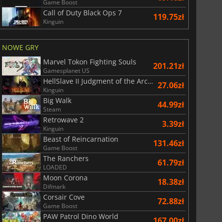
Game Boost
Call of Duty Black Ops 7
119.75zł
Kinguin
NOWE GRY
Marvel Tokon Fighting Souls
201.21zł
Gamesplanet US
HellSlave II Judgment of the Archon
27.06zł
Kinguin
Big Walk
44.99zł
Steam
Retrowave 2
3.39zł
Kinguin
Beast of Reincarnation
131.46zł
Game Boost
The Ranchers
61.79zł
LOADED
Moon Corona
18.38zł
Difmark
Corsair Cove
72.88zł
Game Boost
PAW Patrol Dino World
167.00zł