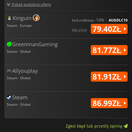
Pokaż podobne oferty
Kinguin
-10% :
kod zniżkowy
AUGDLC10
Steam · Europe
79.40ZŁ
88.22zł
GreenmanGaming
81.77ZŁ
Steam · Global
Allyouplay
81.91ZŁ
Steam · Global
Steam
86.99ZŁ
Steam · Global
Zgłoś błąd lub prześlij opinię