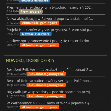
Nowości Hardware
4.08.2026
Premiery gier wideo w tym tygodniu – sierpień 2026 r. (32. tydzień)
Premiery gier
3.08.2026
Nowa aktualizacja w Palworld poprawia stabilność Sunreach i walk z bossami
Aktualności gamingowe
31.07.2026
Projekt Helix znów w grze, przyszłość Steam stoi pod znakiem zapytania
Nowości Hardware
29.07.2026
Złośliwe oprogramowanie i przejęcie Discorda dotknęły Meccha Chameleon
Aktualności gamingowe
28.07.2026
NOWOŚCI, DOBRE OFERTY
Resident Evil: Veronica znalazł się już na ponad 2 milionach list życzeń
Aktualności gamingowe
16 godzin temu
Beast of Reincarnation: twórcy serii gier Pokémon wkraczają na nową ścieżkę
Aktualności gamingowe
16 godzin temu
Big Walk już w sprzedaży – podróż oparta na przyjaźni
Aktualności gamingowe
17 godzin temu
W Warhammer 40,000: Dawn of War 4 pojawia się frakcja Nekronów
Aktualności gamingowe
30.07.2026