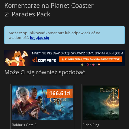
Komentarze na Planet Coaster
2: Parades Pack
Możesz opublikować komentarz lub odpowiedzieć na
wiadomość,
logując się
Może Ci się również spodobać
166.61
zł
175
Baldur's Gate 3
Elden Ring