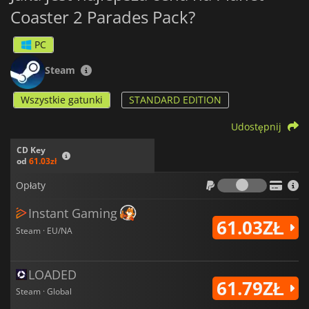
Coaster 2 Parades Pack?
PC
Steam
Wszystkie gatunki
STANDARD EDITION
Udostępnij
CD Key
od
61.03zł
Opłaty
Opłaty
Instant Gaming
61.03ZŁ
Steam · EU/NA
LOADED
61.79ZŁ
Steam · Global