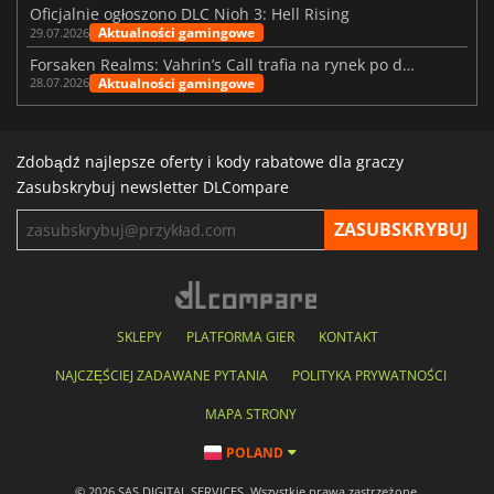
Oficjalnie ogłoszono DLC Nioh 3: Hell Rising
Aktualności gamingowe
29.07.2026
Forsaken Realms: Vahrin’s Call trafia na rynek po dziesięciu latach prac
Aktualności gamingowe
28.07.2026
Zdobądź najlepsze oferty i kody rabatowe dla graczy
Zasubskrybuj newsletter DLCompare
SKLEPY
PLATFORMA GIER
KONTAKT
NAJCZĘŚCIEJ ZADAWANE PYTANIA
POLITYKA PRYWATNOŚCI
MAPA STRONY
POLAND
© 2026 SAS DIGITAL SERVICES, Wszystkie prawa zastrzeżone.