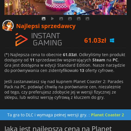
61.03
zł
Najlepsi sprzedawcy
62.86
zł
79.40
zł
(*) Najlepsza cena to obecnie
61.03zł
. Odkryliśmy ten produkt
dostępny od
11
sprzedawców wspierających
Steam
na
PC
.
Gra jest dostępna w edycji Standard Edition. Nasze narzędzie
do porównywania cen zidentyfikowało
13
oferty cyfrowe.
Jeśli zastanawiasz się nad kupnem Planet Coaster 2: Parades
Pack na PC, poświęć chwilę na porównanie cen, niezależnie
od tego, czy preferujesz zdobycie jej w wersji fizycznej ze
sklepu, lub wolisz wersję cyfrową z kluczem do gry.
Ta gra to DLC i wymaga pełnej wersji gry. :
Planet Coaster 2
Jaka jest najlepsza cena na Planet