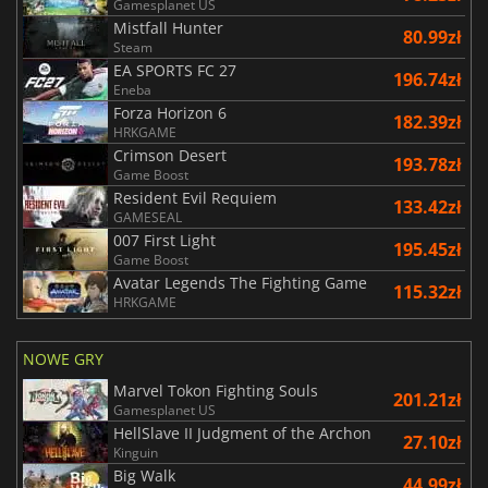
Gamesplanet US
Mistfall Hunter
80.99zł
Steam
EA SPORTS FC 27
196.74zł
Eneba
Forza Horizon 6
182.39zł
HRKGAME
Crimson Desert
193.78zł
Game Boost
Resident Evil Requiem
133.42zł
GAMESEAL
007 First Light
195.45zł
Game Boost
Avatar Legends The Fighting Game
115.32zł
HRKGAME
NOWE GRY
Marvel Tokon Fighting Souls
201.21zł
Gamesplanet US
HellSlave II Judgment of the Archon
27.10zł
Kinguin
Big Walk
44.99zł