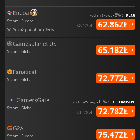
Eneba
-8% :
kod zniżkowy
DLC8
Steam · Europe
62.86ZŁ
68.33zł
Pokaż podobne oferty
Gamesplanet US
65.18ZŁ
Steam · Global
Fanatical
72.77ZŁ
Steam · Global
GamersGate
-11% :
kod zniżkowy
DLCOMPARE
Steam · Global
72.78ZŁ
81.78zł
G2A
75.47ZŁ
Steam · Europe