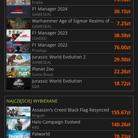
Eneba
F1 Manager 2024
30.15zł
GAMESEAL
Warhammer Age of Sigmar Realms of Ruin
7.25zł
GAMESEAL
F1 Manager 2023
38.59zł
LOADED
F1 Manager 2022
76.00zł
Proshop
Jurassic World Evolution 2
29.50zł
GAMESEAL
Planet Zoo
22.26zł
Game Boost
Jurassic World Evolution
18.72zł
G2A
NAJCZĘŚCIEJ WYBIERANE
Assassin's Creed Black Flag Resynced
155.67zł
Kinguin
Halo Campaign Evolved
140.26zł
K4G
Palworld
78.23zł