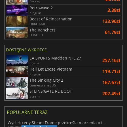
Steam
Retrowave 2
3.39zł
Kinguin
Beast of Reincarnation
133.96zł
HRKGAME
The Ranchers
61.79zł
LOADED
DOSTĘPNE WKRÓTCE
EA SPORTS Madden NFL 27
257.16zł
Eneba
Hell Let Loose Vietnam
119.71zł
Kinguin
The Sinking City 2
167.67zł
Gamesplanet US
STEINS;GATE RE BOOT
202.49zł
Steam
POPULARNE TERAZ
Wyciek ceny Steam Frame przekreśla marzenia o tanim zestawie VR