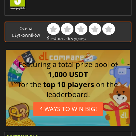
Ocena
użytkowników
Średnia :
0
/
5
(
0
głosy)
Featuring a total prize pool of
1,000 USDT
for the
top 10 players
on the
leaderboard.
4 WAYS TO WIN BIG!