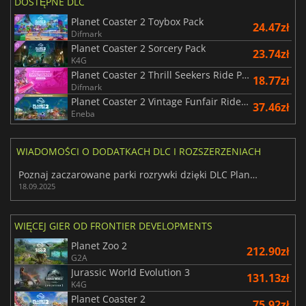
DOSTĘPNE DLC
Planet Coaster 2 Toybox Pack
24.47zł
Difmark
Planet Coaster 2 Sorcery Pack
23.74zł
K4G
Planet Coaster 2 Thrill Seekers Ride Pack
18.77zł
Difmark
Planet Coaster 2 Vintage Funfair Ride Pack
37.46zł
Eneba
WIADOMOŚCI O DODATKACH DLC I ROZSZERZENIACH
Poznaj zaczarowane parki rozrywki dzięki DLC Planet Coaster 2
18.09.2025
WIĘCEJ GIER OD FRONTIER DEVELOPMENTS
Planet Zoo 2
212.90zł
G2A
Jurassic World Evolution 3
131.13zł
K4G
Planet Coaster 2
75.92zł