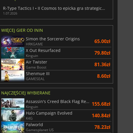
R-Type Tactics I • II Cosmos to epicka gra strategiczna osadzona w kosmosie
1.07.2026
WIĘCEJ GIER OD ININ
29.06
zł
66.66
zł
Simon the Sorcerer Origins
65.00zł
HRKGAME
X Out Resurfaced
79.80zł
Kinguin
Air Twister
81.36zł
Game Boost
War WARHAMMER 3
Lies Of P
Shenmue III
8.60zł
GAMESEAL
NAJCZĘŚCIEJ WYBIERANE
Assassin's Creed Black Flag Resynced
155.68zł
Kinguin
Halo Campaign Evolved
140.84zł
K4G
Palworld
78.23zł
Gamesplanet US