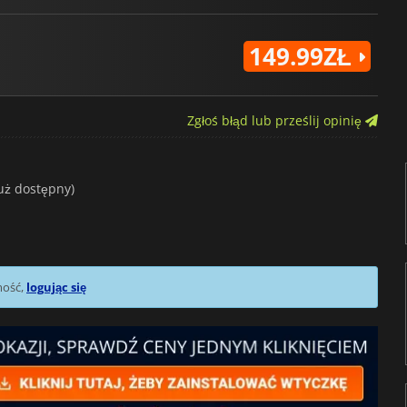
149.99ZŁ
Zgłoś błąd lub prześlij opinię
Już dostępny)
mość,
logując się