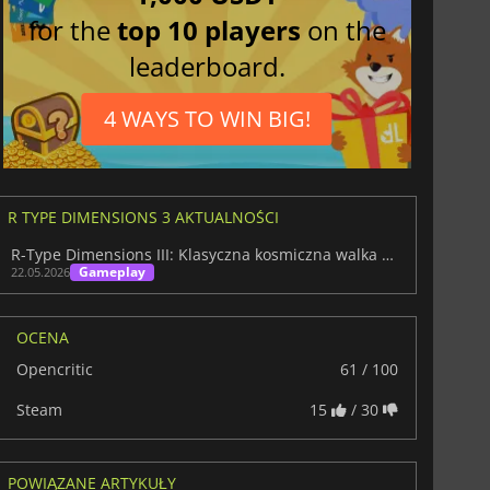
for the
top 10 players
on the
leaderboard.
4 WAYS TO WIN BIG!
R TYPE DIMENSIONS 3 AKTUALNOŚCI
R-Type Dimensions III: Klasyczna kosmiczna walka powraca
Gameplay
22.05.2026
OCENA
Opencritic
61 / 100
Steam
15
/ 30
POWIĄZANE ARTYKUŁY