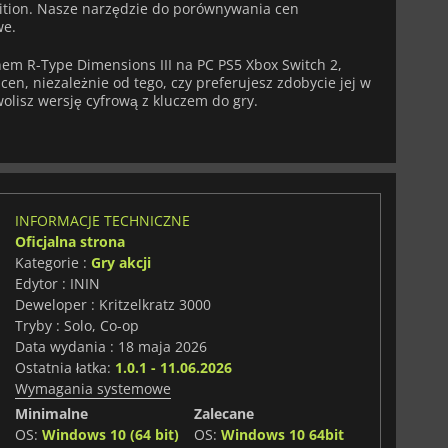
ition. Nasze narzędzie do porównywania cen
we.
nem R-Type Dimensions III na PC PS5 Xbox Switch 2,
en, niezależnie od tego, czy preferujesz zdobycie jej w
 wolisz wersję cyfrową z kluczem do gry.
INFORMACJE TECHNICZNE
Oficjalna strona
Kategorie :
Gry akcji
Edytor : ININ
Deweloper : Kritzelkratz 3000
Tryby : Solo, Co-op
Data wydania : 18 maja 2026
Ostatnia łatka:
1.0.1 - 11.06.2026
Wymagania systemowe
Minimalne
Zalecane
OS:
Windows 10 (64 bit)
OS:
Windows 10 64bit