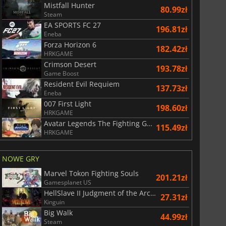
Mistfall Hunter
80.99zł
Steam
EA SPORTS FC 27
196.81zł
Eneba
Forza Horizon 6
182.42zł
HRKGAME
Crimson Desert
193.78zł
Game Boost
Resident Evil Requiem
137.73zł
Eneba
007 First Light
198.60zł
HRKGAME
Avatar Legends The Fighting Game
115.49zł
HRKGAME
NOWE GRY
Marvel Tokon Fighting Souls
201.21zł
Gamesplanet US
HellSlave II Judgment of the Archon
27.31zł
Kinguin
Big Walk
44.99zł
Steam