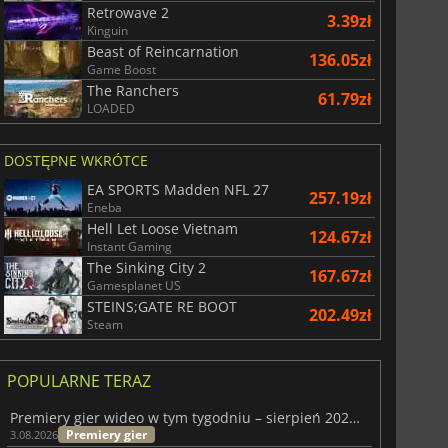
Retrowave 2
3.39zł
Kinguin
Beast of Reincarnation
136.05zł
Game Boost
The Ranchers
61.79zł
LOADED
DOSTĘPNE WKRÓTCE
EA SPORTS Madden NFL 27
257.19zł
Eneba
Hell Let Loose Vietnam
124.67zł
Instant Gaming
The Sinking City 2
167.67zł
Gamesplanet US
STEINS;GATE RE BOOT
202.49zł
Steam
POPULARNE TERAZ
Premiery gier wideo w tym tygodniu – sierpień 2026 r. (32. tydzień)
Premiery gier
3.08.2026