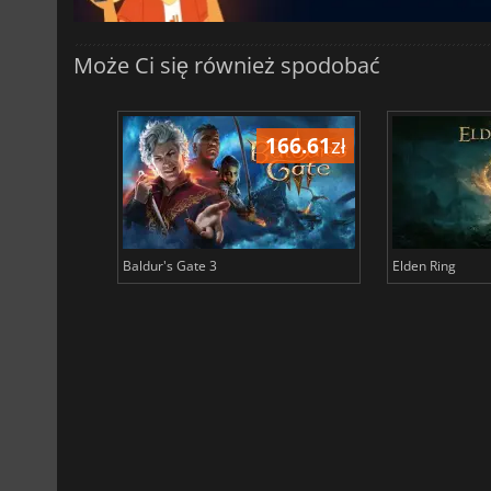
Może Ci się również spodobać
198.59
zł
166.61
zł
Baldur's Gate 3
Elden Ring