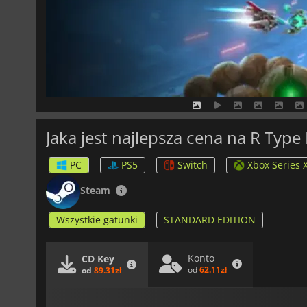
Jaka jest najlepsza cena na R Typ
PC
PS5
Switch
Xbox Series 
Steam
Wszystkie gatunki
STANDARD EDITION
Konto
CD Key
od
62.11zł
od
89.31zł