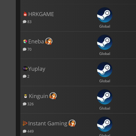
HRKGAME
83
Global
Eneba
70
Global
Yuplay
2
Global
Kinguin
326
Global
Instant Gaming
449
Global