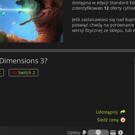
dostępna w edycji Standard Ed
zidentyfikowało
12
oferty cyfro
Jeśli zastanawiasz się nad kup
poświęć chwilę na porównanie c
wersji fizycznej ze sklepu, lub
e Dimensions 3?
X
Switch 2
Udostępnij
Śledź cenę
Opłaty
Opłaty