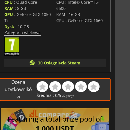
CPU
: Quad Core
CPU : Intel® Core™ i5-
RAM
: 8 GB
6500
GPU
: Geforce GTX 1050
RAM : 16 GB
Ti
GPU : GeForce GTX 1660
Dysk
: 10 GB
Kategoria wiekowa
30 Osiągnięcia Steam
Ocena
użytkownikó
Średnia :
0
/
5
w
(
0
głosy)
Featuring a total prize pool of
1,000 USDT