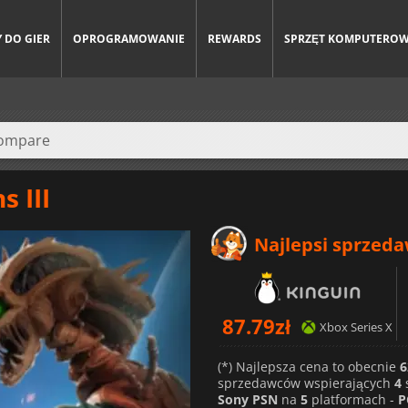
 DO GIER
OPROGRAMOWANIE
REWARDS
SPRZĘT KOMPUTERO
 III
Najlepsi sprzed
87.79
zł
Xbox Series X
(*) Najlepsza cena to obecnie
6
sprzedawców wspierających
4
Sony PSN
na
5
platformach -
P