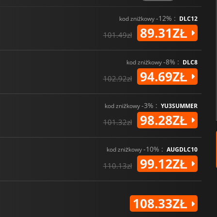
-12% :
kod zniżkowy
DLC12
89.31ZŁ
101.49zł
-8% :
kod zniżkowy
DLC8
94.69ZŁ
102.92zł
-3% :
kod zniżkowy
YU3SUMMER
98.28ZŁ
101.32zł
-10% :
kod zniżkowy
AUGDLC10
99.12ZŁ
110.13zł
108.33ZŁ