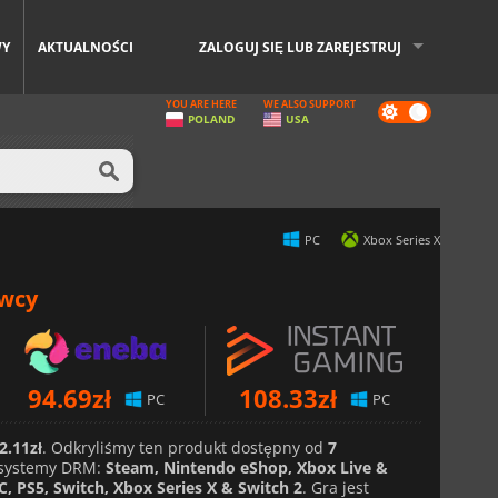
WY
AKTUALNOŚCI
ZALOGUJ SIĘ LUB ZAREJESTRUJ
YOU ARE HERE
WE ALSO SUPPORT
Dark
POLAND
USA
mode
PC
Xbox Series X
awcy
94.69
zł
108.33
zł
PC
PC
2.11zł
. Odkryliśmy ten produkt dostępny od
7
systemy DRM:
Steam, Nintendo eShop, Xbox Live &
C, PS5, Switch, Xbox Series X & Switch 2
. Gra jest