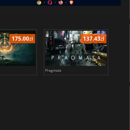
175.00
zł
137.43
zł
Pragmata
Total 