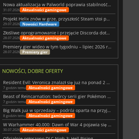
Nowa aktualizacja w Palworld poprawia stabilność Sunreach i walk z bossami
Aktualności gamingowe
31.07.2026
Projekt Helix znów w grze, przyszłość Steam stoi pod znakiem zapytania
Nowości Hardware
29.07.2026
Złośliwe oprogramowanie i przejęcie Discorda dotknęły Meccha Chameleon
Aktualności gamingowe
28.07.2026
Premiery gier wideo w tym tygodniu – lipiec 2026 r. (tydzień 31)
Premiery gier
28.07.2026
NOWOŚCI, DOBRE OFERTY
Resident Evil: Veronica znalazł się już na ponad 2 milionach list życzeń
Aktualności gamingowe
7 godzin temu
Beast of Reincarnation: twórcy serii gier Pokémon wkraczają na nową ścieżkę
Aktualności gamingowe
7 godzin temu
Big Walk już w sprzedaży – podróż oparta na przyjaźni
Aktualności gamingowe
8 godzin temu
W Warhammer 40,000: Dawn of War 4 pojawia się frakcja Nekronów
Aktualności gamingowe
30.07.2026
Oficjalnie ogłoszono DLC Nioh 3: Hell Rising