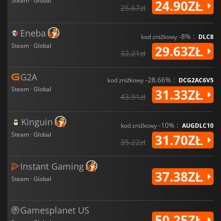
Steam · Global
24.90ZŁ
25.67zł
Eneba
-8% :
kod zniżkowy
DLC8
Steam · Global
29.63ZŁ
32.21zł
G2A
-28.66% :
kod zniżkowy
DCG2AC6V5
Steam · Global
31.33ZŁ
43.91zł
Kinguin
-10% :
kod zniżkowy
AUGDLC10
Steam · Global
31.70ZŁ
35.22zł
Instant Gaming
37.38ZŁ
Steam · Global
Gamesplanet US
50.25ZŁ