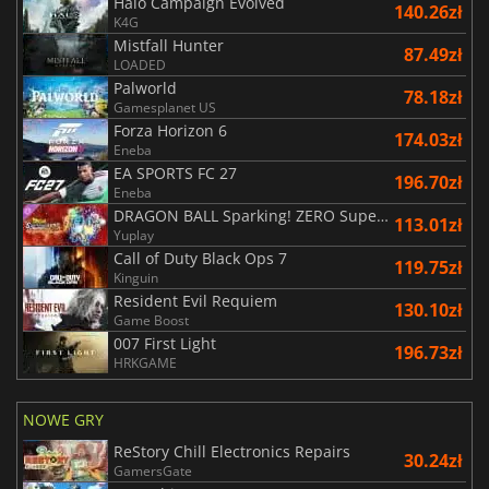
Halo Campaign Evolved
140.26zł
K4G
Mistfall Hunter
87.49zł
LOADED
Palworld
78.18zł
Gamesplanet US
Forza Horizon 6
174.03zł
Eneba
EA SPORTS FC 27
196.70zł
Eneba
DRAGON BALL Sparking! ZERO Super Limit Breaking NEO
113.01zł
Yuplay
Call of Duty Black Ops 7
119.75zł
Kinguin
Resident Evil Requiem
130.10zł
Game Boost
007 First Light
196.73zł
HRKGAME
NOWE GRY
ReStory Chill Electronics Repairs
30.24zł
GamersGate