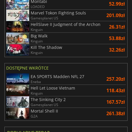
Montabi
52.99zł
LOADED
Marvel Tokon Fighting Souls
201.09zł
Gamesplanet US
HellSlave II Judgment of the Archon
26.31zł
Kinguin
Big Walk
53.88zł
Kinguin
Kill The Shadow
32.26zł
Kinguin
DOSTĘPNE WKRÓTCE
EA SPORTS Madden NFL 27
257.20zł
Eneba
Hell Let Loose Vietnam
118.43zł
Kinguin
The Sinking City 2
167.57zł
Gamesplanet US
Mortal Shell II
261.38zł
G2A