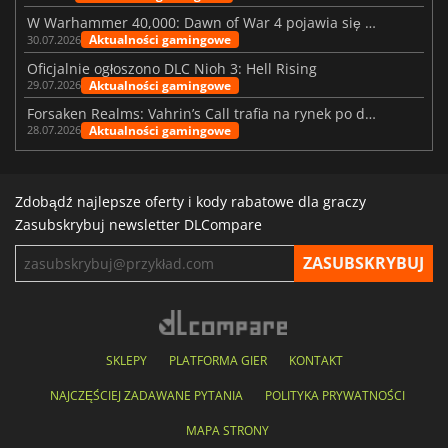
W Warhammer 40,000: Dawn of War 4 pojawia się frakcja Nekronów
Aktualności gamingowe
30.07.2026
Oficjalnie ogłoszono DLC Nioh 3: Hell Rising
Aktualności gamingowe
29.07.2026
Forsaken Realms: Vahrin’s Call trafia na rynek po dziesięciu latach prac
Aktualności gamingowe
28.07.2026
Zdobądź najlepsze oferty i kody rabatowe dla graczy
Zasubskrybuj newsletter DLCompare
SKLEPY
PLATFORMA GIER
KONTAKT
NAJCZĘŚCIEJ ZADAWANE PYTANIA
POLITYKA PRYWATNOŚCI
MAPA STRONY