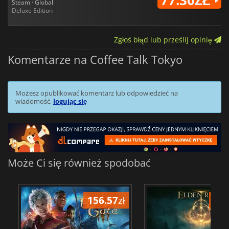
Steam · Global
Deluxe Edition
Zgłoś błąd lub prześlij opinię
Komentarze na Coffee Talk Tokyo
Możesz opublikować komentarz lub odpowiedzieć na
wiadomość,
logując się
Może Ci się również spodobać
156.57
zł
175