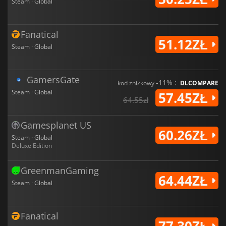
Steam · Global
Fanatical
51.12ZŁ
Steam · Global
GamersGate
-11% :
kod zniżkowy
DLCOMPARE
Steam · Global
57.45ZŁ
64.55zł
Gamesplanet US
60.26ZŁ
Steam · Global
Deluxe Edition
GreenmanGaming
64.44ZŁ
Steam · Global
Fanatical
77.30ZŁ