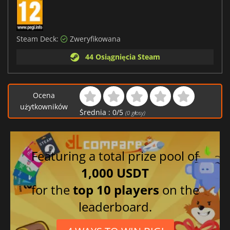
Steam Deck:
Zweryfikowana
44 Osiągnięcia Steam
Ocena
użytkowników
Średnia :
0
/
5
(
0
głosy)
Featuring a total prize pool of
1,000 USDT
for the
top 10 players
on the
leaderboard.