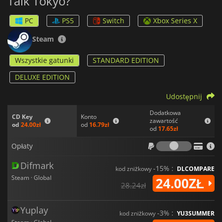
Talk Tokyo?
PC
PS5
Switch
Xbox Series X
Steam
Wszystkie gatunki
STANDARD EDITION
DELUXE EDITION
Udostępnij
Dodatkowa
Konto
CD Key
zawartość
od
16.79zł
od
24.00zł
od
17.65zł
Opłaty
Opłaty
Difmark
-15% :
kod zniżkowy
DLCOMPARE
Steam · Global
24.00ZŁ
28.24zł
Yuplay
-3% :
kod zniżkowy
YU3SUMMER