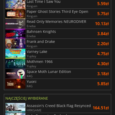
Last Time I Saw You
5.59zł
Kinguin
Paper Ghost Stories Third Eye Open
5.75zł
Kinguin
Read Only Memories NEURODIVER
10.13zł
Eneba
Bahnsen Knights
3.84zł
Eneba
Frank and Drake
2.20zł
Kinguin
Varney Lake
4.75zł
Yuplay
Mothmen 1966
4.30zł
Yuplay
Space Moth Lunar Edition
3.18zł
K4G
Yuoni
5.85zł
K4G
NAJCZĘŚCIEJ WYBIERANE
Assassin's Creed Black Flag Resynced
164.51zł
HRKGAME