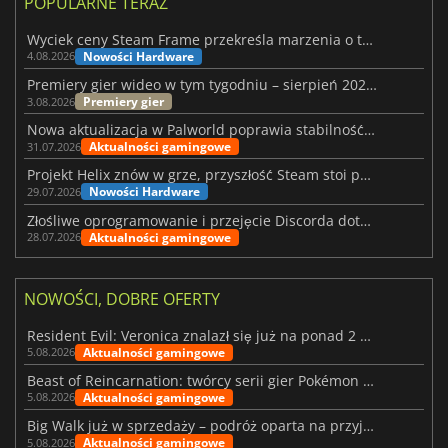
POPULARNE TERAZ
Wyciek ceny Steam Frame przekreśla marzenia o tanim zestawie VR
Nowości Hardware
4.08.2026
Premiery gier wideo w tym tygodniu – sierpień 2026 r. (32. tydzień)
Premiery gier
3.08.2026
Nowa aktualizacja w Palworld poprawia stabilność Sunreach i walk z bossami
Aktualności gamingowe
31.07.2026
Projekt Helix znów w grze, przyszłość Steam stoi pod znakiem zapytania
Nowości Hardware
29.07.2026
Złośliwe oprogramowanie i przejęcie Discorda dotknęły Meccha Chameleon
Aktualności gamingowe
28.07.2026
NOWOŚCI, DOBRE OFERTY
Resident Evil: Veronica znalazł się już na ponad 2 milionach list życzeń
Aktualności gamingowe
5.08.2026
Beast of Reincarnation: twórcy serii gier Pokémon wkraczają na nową ścieżkę
Aktualności gamingowe
5.08.2026
Big Walk już w sprzedaży – podróż oparta na przyjaźni
Aktualności gamingowe
5.08.2026