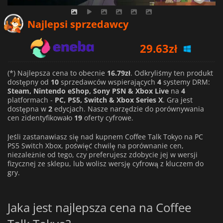
29.63
zł
Najlepsi sprzedawcy
31.70
zł
37.38
zł
(*) Najlepsza cena to obecnie
16.79zł
. Odkryliśmy ten produkt
dostępny od
10
sprzedawców wspierających
4
systemy DRM:
Steam, Nintendo eShop, Sony PSN & Xbox Live
na
4
platformach -
PC, PS5, Switch & Xbox Series X
. Gra jest
dostępna w
2
edycjach. Nasze narzędzie do porównywania
cen zidentyfikowało
19
oferty cyfrowe.
Jeśli zastanawiasz się nad kupnem Coffee Talk Tokyo na PC
PS5 Switch Xbox, poświęć chwilę na porównanie cen,
niezależnie od tego, czy preferujesz zdobycie jej w wersji
fizycznej ze sklepu, lub wolisz wersję cyfrową z kluczem do
gry.
Jaka jest najlepsza cena na Coffee