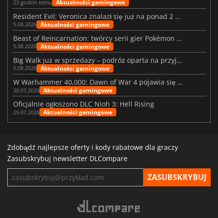
Aktualności gamingowe
23 godzin temu
Resident Evil: Veronica znalazł się już na ponad 2 milionach list życzeń
Aktualności gamingowe
5.08.2026
Beast of Reincarnation: twórcy serii gier Pokémon wkraczają na nową ścieżkę
Aktualności gamingowe
5.08.2026
Big Walk już w sprzedaży – podróż oparta na przyjaźni
Aktualności gamingowe
5.08.2026
W Warhammer 40,000: Dawn of War 4 pojawia się frakcja Nekronów
Aktualności gamingowe
30.07.2026
Oficjalnie ogłoszono DLC Nioh 3: Hell Rising
Aktualności gamingowe
29.07.2026
Zdobądź najlepsze oferty i kody rabatowe dla graczy
Zasubskrybuj newsletter DLCompare