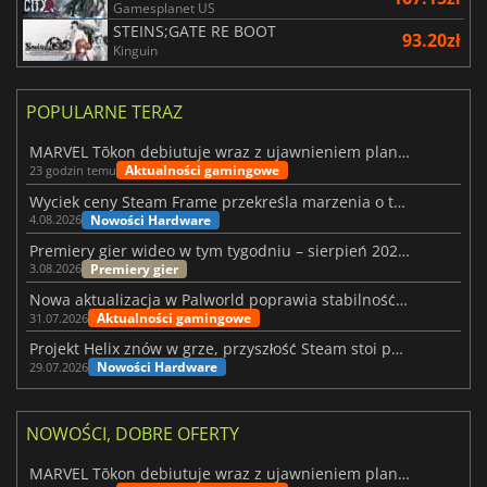
Gamesplanet US
STEINS;GATE RE BOOT
93.20zł
Kinguin
POPULARNE TERAZ
MARVEL Tōkon debiutuje wraz z ujawnieniem planu rozwoju na pierwszy rok
Aktualności gamingowe
23 godzin temu
Wyciek ceny Steam Frame przekreśla marzenia o tanim zestawie VR
Nowości Hardware
4.08.2026
Premiery gier wideo w tym tygodniu – sierpień 2026 r. (32. tydzień)
Premiery gier
3.08.2026
Nowa aktualizacja w Palworld poprawia stabilność Sunreach i walk z bossami
Aktualności gamingowe
31.07.2026
Projekt Helix znów w grze, przyszłość Steam stoi pod znakiem zapytania
Nowości Hardware
29.07.2026
NOWOŚCI, DOBRE OFERTY
MARVEL Tōkon debiutuje wraz z ujawnieniem planu rozwoju na pierwszy rok