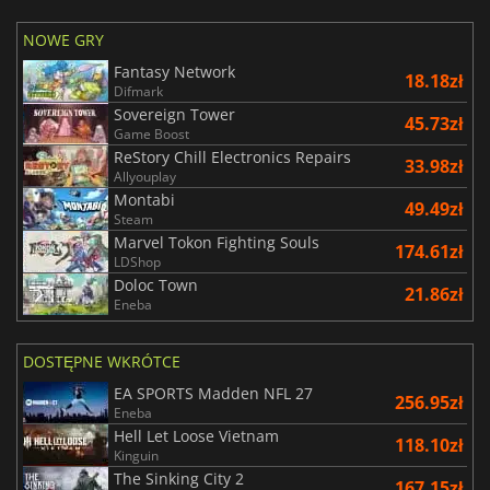
NOWE GRY
Fantasy Network
18.18zł
Difmark
Sovereign Tower
45.73zł
Game Boost
ReStory Chill Electronics Repairs
33.98zł
Allyouplay
Montabi
49.49zł
Steam
Marvel Tokon Fighting Souls
174.61zł
LDShop
Doloc Town
21.86zł
Eneba
DOSTĘPNE WKRÓTCE
EA SPORTS Madden NFL 27
256.95zł
Eneba
Hell Let Loose Vietnam
118.10zł
Kinguin
The Sinking City 2
167.15zł