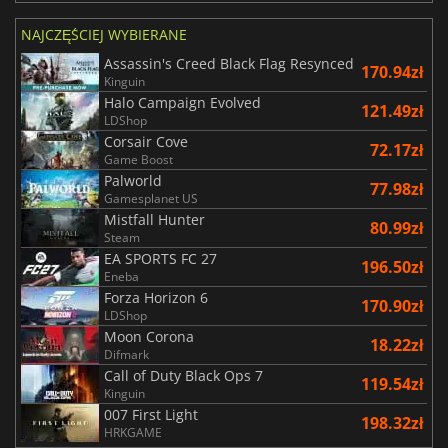
NAJCZĘŚCIEJ WYBIERANE
Assassin's Creed Black Flag Resynced
170.94zł
Kinguin
Halo Campaign Evolved
121.49zł
LDShop
Corsair Cove
72.17zł
Game Boost
Palworld
77.98zł
Gamesplanet US
Mistfall Hunter
80.99zł
Steam
EA SPORTS FC 27
196.50zł
Eneba
Forza Horizon 6
170.90zł
LDShop
Moon Corona
18.22zł
Difmark
Call of Duty Black Ops 7
119.54zł
Kinguin
007 First Light
198.32zł
HRKGAME