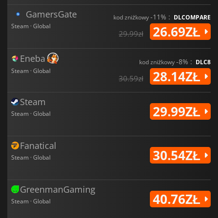
GamersGate
-11% :
kod zniżkowy
DLCOMPARE
Steam · Global
26.69ZŁ
29.99zł
Eneba
-8% :
kod zniżkowy
DLC8
Steam · Global
28.14ZŁ
30.59zł
Steam
29.99ZŁ
Steam · Global
Fanatical
30.54ZŁ
Steam · Global
GreenmanGaming
40.76ZŁ
Steam · Global