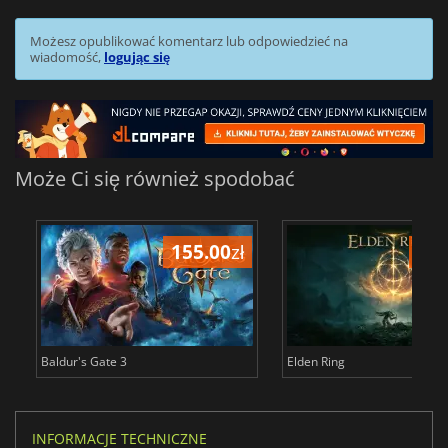
Możesz opublikować komentarz lub odpowiedzieć na
wiadomość,
logując się
Może Ci się również spodobać
155.00
zł
175
Baldur's Gate 3
Elden Ring
INFORMACJE TECHNICZNE