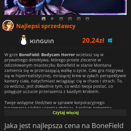
Najlepsi sprzedawcy
20.24
zł
28.14
zł
W grze
BoneField: Bodycam Horror
wcielasz się w
23.74
zł
prywatnego detektywa, którego proste zlecenie w
odizolowanym miasteczku Bonefield w stanie Montana
zamienia się w przerażającą walkę o życie. Cała gra rozgrywa
się w hiperrealistycznej, mrożącej krew w żyłach perspektywie
kamery ciała, natychmiast wciągając cię w chaos i strach. To,
co widzisz, jest dokładnie tym, co widzi twoja postać, co
potęguje uczucie przerażenia z każdym krokiem.
Twoje wstępne śledztwo w sprawie korporacyjnego
tuszowania szybko ujawnia głębszą, bardziej potworną
Czytaj więcej
tajemnicę tkwiącą w sercu społeczności. Nie jesteś
żołnierzem; jesteś przeciętną osobą wrzuconą w koszmar,
Jaka jest najlepsza cena na BoneField
ściganą przez nieustępliwych prześladowców i groteskowe
istoty. Przetrwanie nie polega na sile, ale na sprytnym