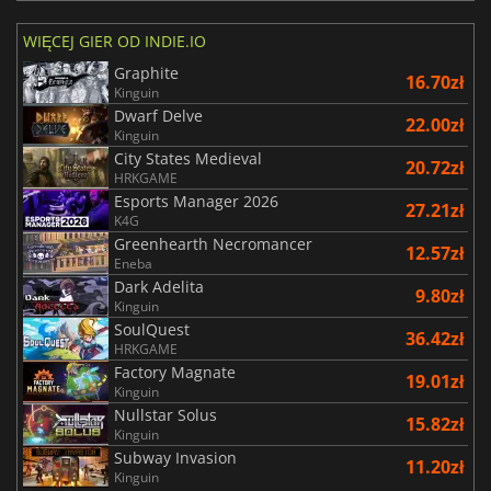
WIĘCEJ GIER OD INDIE.IO
Graphite
16.70zł
Kinguin
Dwarf Delve
22.00zł
Kinguin
City States Medieval
20.72zł
HRKGAME
Esports Manager 2026
27.21zł
K4G
Greenhearth Necromancer
12.57zł
Eneba
Dark Adelita
9.80zł
Kinguin
SoulQuest
36.42zł
HRKGAME
Factory Magnate
19.01zł
Kinguin
Nullstar Solus
15.82zł
Kinguin
Subway Invasion
11.20zł
Kinguin