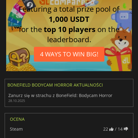
Featuring a total prize pool of
1,000 USDT
for the
top 10 players
on the
leaderboard.
4 WAYS TO WIN BIG!
BONEFIELD BODYCAM HORROR AKTUALNOŚCI
Zanurz się w strachu z BoneField: Bodycam Horror
28.10.2025
OCENA
Steam
22
/ 14