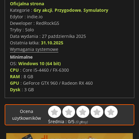
Oficjalna strona
Kategorie :
Gry akcji
,
Przygodowe
,
Symulatory
Edytor : indie.io
Deweloper : RedRockGS
Tryby : Solo
Data wydania : 27 października 2025
Ostatnia łatka:
31.10.2025
Wymagania systemowe
Minimalne
OS:
Windows 10 (64 bit)
CPU
: Core i5-4460 / FX-6300
RAM
: 8 GB
GPU
: GeForce GTX 960 / Radeon RX 460
Dysk
: 3 GB
Ocena
użytkowników
Średnia :
0
/
5
(
0
głosy)