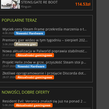
STEINS;GATE RE BOOT
114.53zł
Kinguin
POPULARNE TERAZ
Wyciek ceny Steam Frame przekreśla marzenia o tanim zestawie VR
Nowości Hardware
4.08.2026
Premiery gier wideo w tym tygodniu – sierpień 2026 r. (32. tydzień)
Premiery gier
3.08.2026
Nowa aktualizacja w Palworld poprawia stabilność Sunreach i walk z bossami
Aktualności gamingowe
31.07.2026
Projekt Helix znów w grze, przyszłość Steam stoi pod znakiem zapytania
Nowości Hardware
29.07.2026
Złośliwe oprogramowanie i przejęcie Discorda dotknęły Meccha Chameleon
Aktualności gamingowe
28.07.2026
NOWOŚCI, DOBRE OFERTY
Resident Evil: Veronica znalazł się już na ponad 2 milionach list życzeń
Aktualności gamingowe
5.08.2026