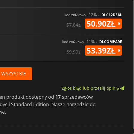
-12% :
kod zniżkowy
DLC12DEAL
50.90ZŁ
57.84zł
-11% :
kod zniżkowy
DLCOMPARE
53.39ZŁ
59.99zł
 WSZYSTKIE
Zgłoś błąd lub prześlij opinię
 ten produkt dostępny od
17
sprzedawców
edycji Standard Edition. Nasze narzędzie do
we.