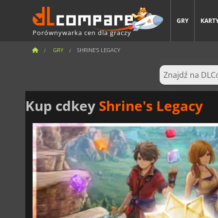
GRY
KARTY
Porównywarka cen dla graczy
GRY
SHRINE'S LEGACY
Kup cdkey
Shrine's Legacy