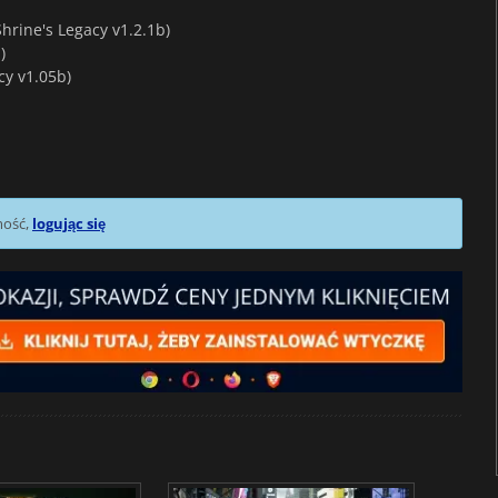
hrine's Legacy v1.2.1b)
)
acy v1.05b)
mość,
logując się