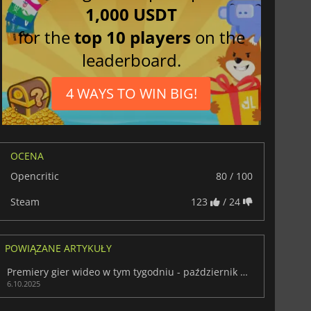
1,000 USDT
for the
top 10 players
on the
leaderboard.
4 WAYS TO WIN BIG!
OCENA
Opencritic
80 / 100
Steam
123
/ 24
POWIĄZANE ARTYKUŁY
Premiery gier wideo w tym tygodniu - październik 2025 (tydzień 41)
6.10.2025