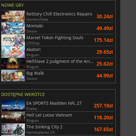
29.01
zł
66.54
zł
NOWE GRY
ReStory Chill Electronics Repairs
30.24zł
GamersGate
Montabi
49.49zł
Steam
Marvel Tokon Fighting Souls
War WARHAMMER 3
Lies Of P
175.14zł
LDShop
Akatori
29.65zł
Kinguin
HellSlave 2 Judgment of the Archon
25.62zł
Kinguin
Big Walk
44.99zł
Steam
DOSTĘPNE WKRÓTCE
EA SPORTS Madden NFL 27
257.19zł
Eneba
Hell Let Loose Vietnam
118.20zł
Kinguin
The Sinking City 2
167.65zł
Gamesplanet US