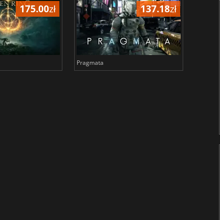
175.00
zł
137.18
zł
Pragmata
Total 