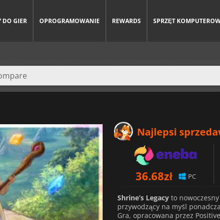
 DO GIER
OPROGRAMOWANIE
REWARDS
SPRZĘT KOMPUTERO
Najlepsi sprzed
36.68
zł
PC
Shrine’s Legacy
to nowoczesny 
przywodzący na myśl ponadcza
Gra, opracowana przez Positiv