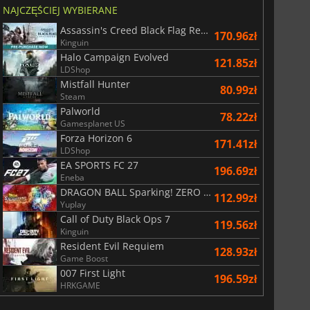
NAJCZĘŚCIEJ WYBIERANE
Assassin's Creed Black Flag Resynced
170.96zł
Kinguin
Halo Campaign Evolved
121.85zł
LDShop
Mistfall Hunter
80.99zł
Steam
Palworld
78.22zł
Gamesplanet US
Forza Horizon 6
171.41zł
LDShop
EA SPORTS FC 27
196.69zł
Eneba
DRAGON BALL Sparking! ZERO Super Limit Breaking NEO
112.99zł
Yuplay
Call of Duty Black Ops 7
119.56zł
Kinguin
Resident Evil Requiem
128.93zł
Game Boost
007 First Light
196.59zł
HRKGAME