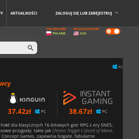
WY
AKTUALNOŚCI
ZALOGUJ SIĘ LUB ZAREJESTRUJ
YOU ARE HERE
WE ALSO SUPPORT
Dark
POLAND
USA
mode
PC
awcy
37.42
zł
38.67
zł
PC
PC
hołd dla klasycznych 16-bitowych gier RPG z ery SNES,
sowe przygody, takie jak
Chrono Trigger
i
Secret of Mana
.
e Concept Games, zapewnia bogate, fabularne