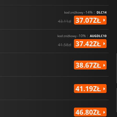
-14% :
kod zniżkowy
DLC14
37.07ZŁ
43.11zł
-10% :
kod zniżkowy
AUGDLC10
37.42ZŁ
41.58zł
38.67ZŁ
41.19ZŁ
46.80ZŁ