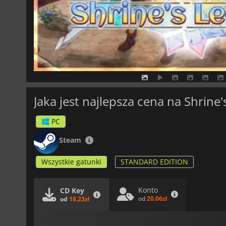
Jaka jest najlepsza cena na Shrine'
PC
Steam
Wszystkie gatunki
STANDARD EDITION
Konto
CD Key
od
20.06zł
od
18.23zł