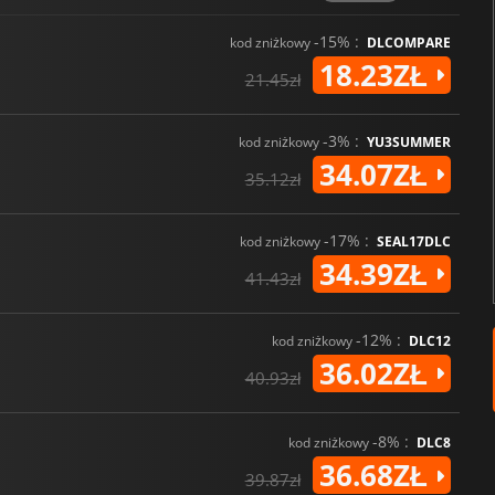
Shrine’s Legacy
oferuje fanom 
-15% :
kod zniżkowy
DLCOMPARE
18.23ZŁ
21.45zł
-3% :
kod zniżkowy
YU3SUMMER
34.07ZŁ
35.12zł
-17% :
kod zniżkowy
SEAL17DLC
34.39ZŁ
41.43zł
-12% :
kod zniżkowy
DLC12
36.02ZŁ
40.93zł
-8% :
kod zniżkowy
DLC8
36.68ZŁ
39.87zł