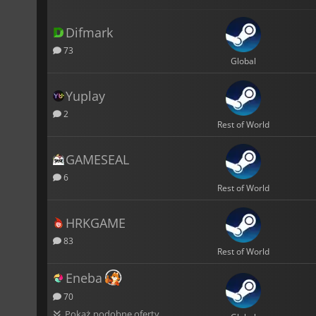
Difmark
73
Global
Yuplay
2
Rest of World
GAMESEAL
6
Rest of World
HRKGAME
83
Rest of World
Eneba
70
Pokaż podobne oferty