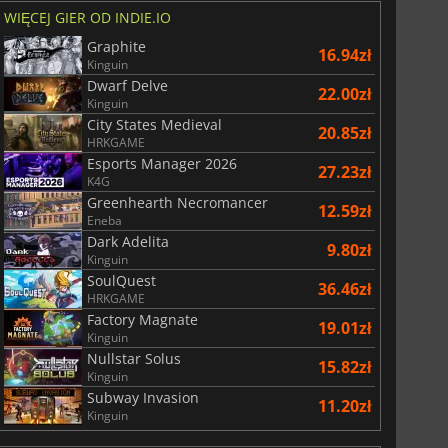
WIĘCEJ GIER OD INDIE.IO
Graphite
16.94zł
Kinguin
Dwarf Delve
22.00zł
Kinguin
City States Medieval
20.85zł
HRKGAME
Esports Manager 2026
27.23zł
K4G
Greenhearth Necromancer
12.59zł
Eneba
Dark Adelita
9.80zł
Kinguin
SoulQuest
36.46zł
HRKGAME
Factory Magnate
19.01zł
Kinguin
Nullstar Solus
15.82zł
Kinguin
Subway Invasion
11.20zł
Kinguin