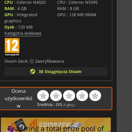
CPU
: Celeron N4020
CPU : Celeron N5095
RAM
: 4 GB
RAM : 8 GB
gatunku zarówno nostalgię, jak i świeżą rozgrywkę.
GPU
: Integrated
GPU : 128 MB VRAM
graphics
Dysk
: 120 MB
Kategoria wiekowa
Steam Deck:
Zweryfikowana
38 Osiągnięcia Steam
Ocena
użytkownikó
Średnia :
0
/
5
w
(
0
głosy)
Featuring a total prize pool of