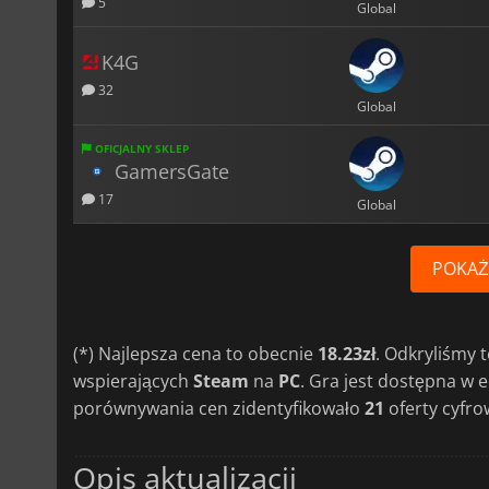
5
Global
K4G
32
Global
OFICJALNY SKLEP
GamersGate
17
Global
POKAŻ
(*) Najlepsza cena to obecnie
18.23zł
. Odkryliśmy
wspierających
Steam
na
PC
. Gra jest dostępna w 
porównywania cen zidentyfikowało
21
oferty cyfro
Opis aktualizacji