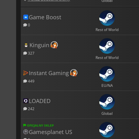
Global
Game Boost
0
Rest of World
Kinguin
327
Rest of World
Instant Gaming
449
EU/NA
LOADED
242
Global
OFICJALNY SKLEP
Gamesplanet US