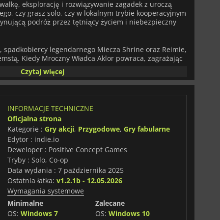
walkę, eksplorację i rozwiązywanie zagadek z uroczą
tego, czy grasz solo, czy w lokalnym trybie kooperacyjnym
scynującą podróż przez tętniący życiem i niebezpieczny
e, spadkobiercy legendarnego Miecza Shrine oraz Reimie,
stą. Kiedy Mroczny Władca Aklor powraca, zagrażając
haterów musi odzyskać osiem klejnotów żywiołów, aby
Czytaj więcej
za. Ich misja poprowadzi graczy przez rozległe światy,
nic krajobrazy, łącząc głębię narracji z eksploracją i
INFORMACJE TECHNICZNE
ączy walkę mieczem w czasie rzeczywistym z magicznymi
Oficjalna strona
ełączać się między umiejętnościami walki wręcz Rio a
Kategorie :
Gry akcji
,
Przygodowe
,
Gry fabularne
y pokonywać wrogów i rozwiązywać zagadki
trategia i wyczucie czasu są niezbędne do osiągnięcia
Edytor : indie.io
odróży obie postacie zdobywają nowe umiejętności i
Deweloper : Positive Concept Games
erymentowania i zwiększa regrywalność. System magii
Tryby : Solo, Co-op
ej głębi, pozwalając graczom wykorzystać moc klejnotów
Data wydania : 7 października 2025
rozwiązywania zagadek i zmieniania losów bitwy.
Ostatnia łatka:
v1.2.1b - 12.05.2026
Wymagania systemowe
się żywą, 16-bitową oprawą graficzną, która oddaje urok
czna ścieżka dźwiękowa dostosowuje się do rozwijającej
Minimalne
Zalecane
acji po napięte starcia. Połączenie grafiki pikselowej i
OS:
Windows 7
OS:
Windows 10
ferę, która wciąga graczy w świat Ardemii.