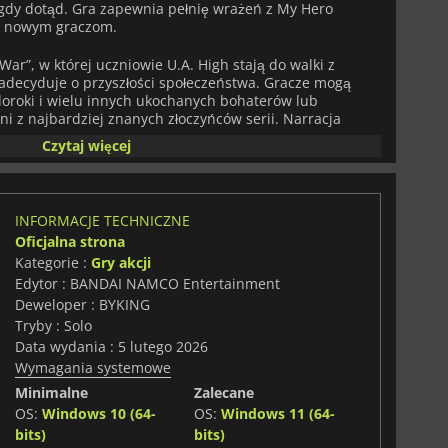
nigdy dotąd. Gra zapewnia pełnię wrażeń z My Hero
i nowym graczom.
War”, w której uczniowie U.A. High stają do walki z
zadecyduje o przyszłości społeczeństwa. Gracze mogą
doroki i wielu innych ukochanych bohaterów lub
ni z najbardziej znanych złoczyńców serii. Narracja
owym, które odtwarzają najbardziej pamiętne momenty
Czytaj więcej
wością.
h bitwach 3 na 3 na arenie, gdzie strategia i praca
surowa siła. Każda postać ma unikalne zdolności i
INFORMACJE TECHNICZNE
zwala na dynamiczną walkę i wybuchowe kombinacje.
Oficjalna strona
ych bohaterów i złoczyńców gracze mogą łączyć i
Kategorie :
Gry akcji
y wyprowadzać niszczycielskie ataki i pokazywać swoje
Edytor : BANDAI NAMCO Entertainment
Deweloper : BYKING
owej zawartości dostępnych jest kilka edycji z
Tryby : Solo
a Deluxe zawiera przepustkę sezonową z nadchodzącą
Data wydania : 5 lutego 2026
imate dodaje ekskluzywne pakiety kostiumów, banery HUD
Wymagania systemowe
tóre poprawiają wrażenia wizualne.
Minimalne
Zalecane
ice
oferuje wciągające, pełne akcji doświadczenie.
OS:
Windows 10 (64-
OS:
Windows 11 (64-
ojej Osobliwości, skoordynuj działania z drużyną i zanurz
bits)
bits)