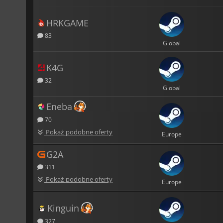
HRKGAME
83
Global
K4G
32
Global
Eneba
70
Pokaż podobne oferty
Europe
G2A
311
Pokaż podobne oferty
Europe
Kinguin
327