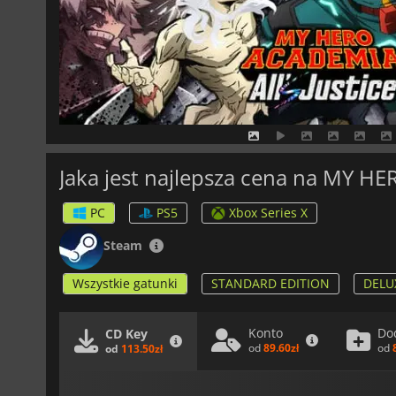
Jaka jest najlepsza cena na MY HE
PC
PS5
Xbox Series X
Steam
Wszystkie gatunki
STANDARD EDITION
DELU
Konto
Do
CD Key
od
89.60zł
od
od
113.50zł