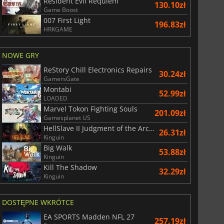
Resident Evil Requiem
130.10zł
Game Boost
007 First Light
196.83zł
HRKGAME
NOWE GRY
ReStory Chill Electronics Repairs
30.24zł
GamersGate
Montabi
52.99zł
LOADED
Marvel Tokon Fighting Souls
201.09zł
Gamesplanet US
HellSlave II Judgment of the Archon
26.31zł
Kinguin
Big Walk
53.88zł
Kinguin
Kill The Shadow
32.29zł
Kinguin
DOSTĘPNE WKRÓTCE
EA SPORTS Madden NFL 27
257.19zł