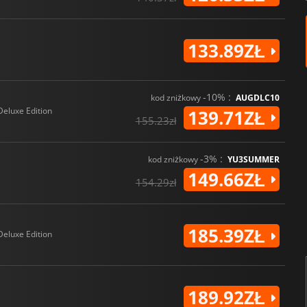
133.89ZŁ
-10% :
kod zniżkowy
AUGDLC10
Deluxe Edition
139.71ZŁ
155.23zł
-3% :
kod zniżkowy
YU3SUMMER
149.66ZŁ
154.29zł
185.39ZŁ
Deluxe Edition
189.92ZŁ