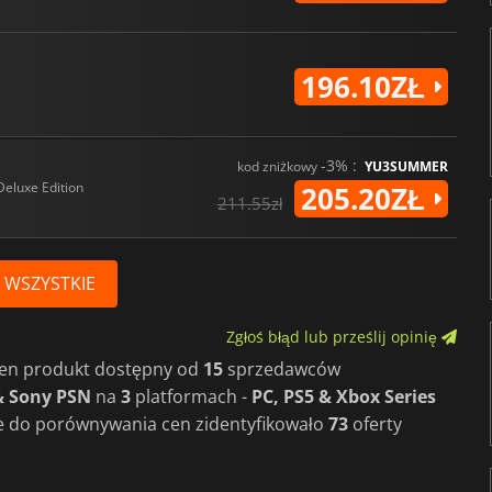
196.10ZŁ
-3% :
kod zniżkowy
YU3SUMMER
Deluxe Edition
205.20ZŁ
211.55zł
 WSZYSTKIE
Zgłoś błąd lub prześlij opinię
 ten produkt dostępny od
15
sprzedawców
& Sony PSN
na
3
platformach -
PC, PS5 & Xbox Series
e do porównywania cen zidentyfikowało
73
oferty