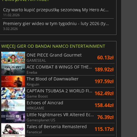
Czy warto kupić przepustkę sezonową My Hero Academia: All's Justice?
11.02.2026
Premiery gier wideo w tym tygodniu - luty 2026 (tydzień 6)
3.02.2026
WIĘCEJ GIER OD BANDAI NAMCO ENTERTAINMENT
ONE PIECE Grand Gourmet
60.13zł
GAMESEAL
ACE COMBAT 8 WINGS OF THEVE
189.92zł
Eneba
The Blood of Dawnwalker
197.59zł
Kinguin
CAPTAIN TSUBASA 2 WORLD FIGHTERS
162.49zł
Game Boost
Echoes of Aincrad
158.44zł
156.57
zł
175.00
zł
HRKGAME
Little Nightmares VR Altered Echoes
76.39zł
Gamesplanet US
Tales of Berseria Remastered
115.17zł
Fanatical