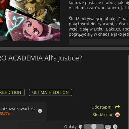
kultowe postacie i fabułę jak 
Academia zarówno fanom, jak 
Śledź porywającą fabułę „Final 
potężnymi złoczyńcami, która 
wcielić się w Deku, Bakugo, To
pogrążyć się w chaosie jako jed
ożywa dzięki sekwencjom film
anime z niesamowitą szczegóło
Rozgrywka skupia się na szybkic
RO ACADEMIA All’s Justice?
zespołowa są równie ważne jak 
specjalne umiejętności, co po
Dzięki obsadzie pełnej ulubion
dopasowywać swoje drużyny, ab
ostateczne formy.
Dla fanów poszukujących dodatk
XE EDITION
ULTIMATE EDITION
dodatkowymi funkcjami. Edycj
zawartością DLC, a edycja Ult
Udostępnij
i inne bonusowe przedmioty, k
datkowa zawartość
83.77zł
Śledź cenę
MY HERO ACADEMIA: All's Just
Opłaty
Przygotuj się na uwolnienie sw
Opłaty