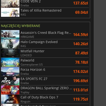
CODE VEIN 2
137.65zł
r's Gate 3
Elden Ring
Eneba
Tales of Xillia Remastered
69.04zł
K4G
NAJCZĘŚCIEJ WYBIERANE
Assassin's Creed Black Flag Resynced
164.59zł
HRKGAME
Halo Campaign Evolved
140.26zł
K4G
Mistfall Hunter
87.49zł
LOADED
Palworld
78.18zł
Gamesplanet US
Forza Horizon 6
174.02zł
Eneba
EA SPORTS FC 27
196.69zł
Eneba
DRAGON BALL Sparking! ZERO Super Limit Breaking NEO
113.01zł
Yuplay
Call of Duty Black Ops 7
119.75zł
Kinguin