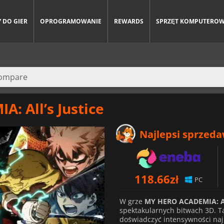
 DO GIER
OPROGRAMOWANIE
REWARDS
SPRZĘT KOMPUTERO
: All’s Justice
Najlepsi sprzed
118.66
zł
PC
W grze
MY HERO ACADEMIA: All
spektakularnych bitwach 3D. T
doświadczyć intensywności na