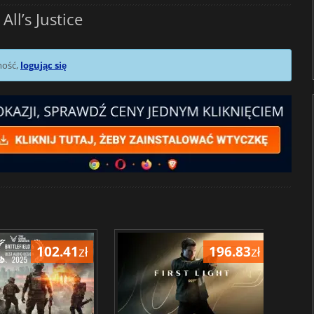
l’s Justice
mość,
logując się
102.41
zł
196.83
zł