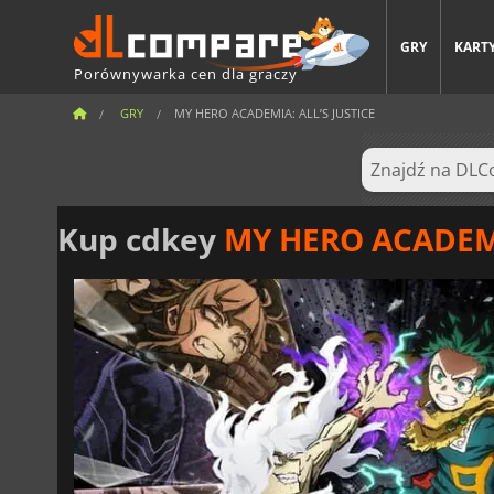
GRY
KARTY
Porównywarka cen dla graczy
GRY
MY HERO ACADEMIA: ALL’S JUSTICE
Kup cdkey
MY HERO ACADEMIA