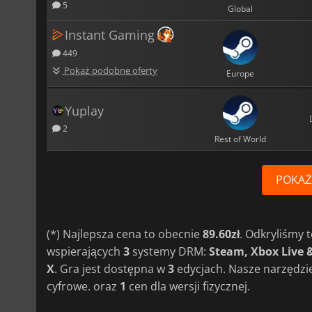
5
Global
Instant Gaming
449
Pokaż podobne oferty
Europe
Yuplay
2
Rest of World
POKAŻ
(*) Najlepsza cena to obecnie
89.60zł
. Odkryliśmy
wspierających
3
systemy DRM:
Steam, Xbox Live 
X
. Gra jest dostępna w
3
edycjach. Nasze narzędzi
cyfrowe. oraz
1
cen dla wersji fizycznej.