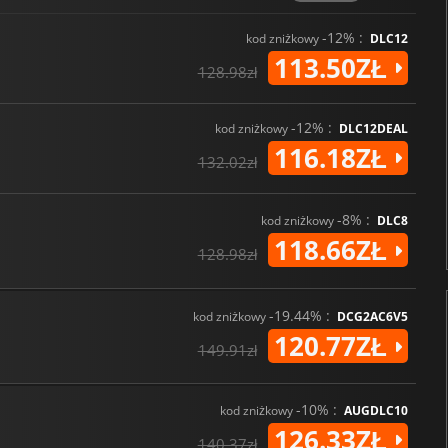
się w najbardziej epickich bitw
czeka, a walka dopiero się zacz
-12% :
kod zniżkowy
DLC12
113.50ZŁ
128.98zł
-12% :
kod zniżkowy
DLC12DEAL
116.18ZŁ
132.02zł
-8% :
kod zniżkowy
DLC8
118.66ZŁ
128.98zł
-19.44% :
kod zniżkowy
DCG2AC6V5
120.77ZŁ
149.91zł
-10% :
kod zniżkowy
AUGDLC10
126.33ZŁ
140.37zł