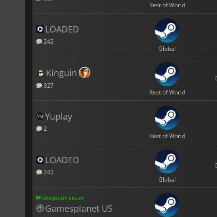
Rest of World
LOADED
242
Global
Kinguin
327
Rest of World
Yuplay
2
Rest of World
LOADED
242
Global
OFICJALNY SKLEP
Gamesplanet US