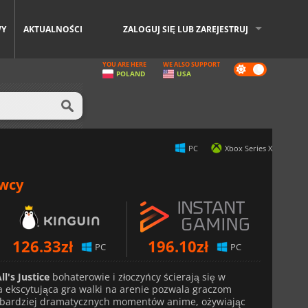
WY
AKTUALNOŚCI
ZALOGUJ SIĘ LUB ZAREJESTRUJ
YOU ARE HERE
WE ALSO SUPPORT
Dark
POLAND
USA
mode
PC
Xbox Series X
awcy
126.33
zł
196.10
zł
PC
PC
's Justice
bohaterowie i złoczyńcy ścierają się w
a ekscytująca gra walki na arenie pozwala graczom
jbardziej dramatycznych momentów anime, ożywiając