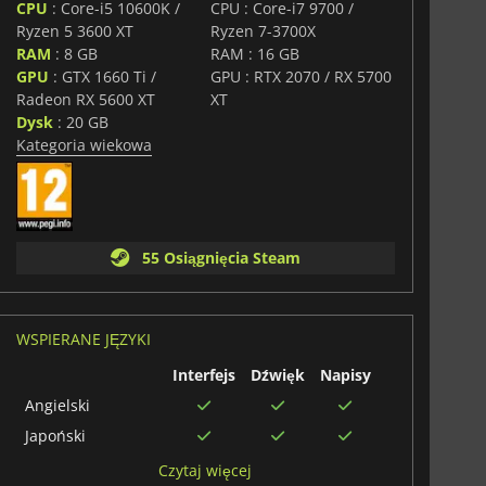
ach, jakie kiedykolwiek widziała seria. Sprawiedliwość
CPU
: Core-i5 10600K /
CPU : Core-i7 9700 /
yna.
Ryzen 5 3600 XT
Ryzen 7-3700X
RAM
: 8 GB
RAM : 16 GB
GPU
: GTX 1660 Ti /
GPU : RTX 2070 / RX 5700
Radeon RX 5600 XT
XT
Dysk
: 20 GB
Kategoria wiekowa
55 Osiągnięcia Steam
WSPIERANE JĘZYKI
Interfejs
Dźwięk
Napisy
Angielski
Japoński
Niemiecki
Czytaj więcej