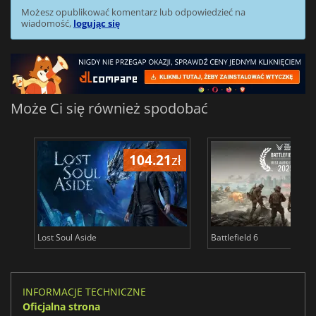
Możesz opublikować komentarz lub odpowiedzieć na
wiadomość,
logując się
Może Ci się również spodobać
104.21
zł
1
Lost Soul Aside
Battlefield 6
INFORMACJE TECHNICZNE
Oficjalna strona