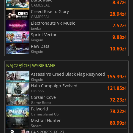
8.37zł
GAMESEAL
Creed Rise to Glory
28.94zł
GAMESEAL
Electronauts VR Music
7.52zł
Eneba
Sprint Vector
9.88zł
Kinguin
Raw Data
10.60zł
Kinguin
NAJCZĘŚCIEJ WYBIERANE
Assassin's Creed Black Flag Resynced
155.39zł
Kinguin
Halo Campaign Evolved
121.85zł
LDShop
Corsair Cove
72.23zł
Game Boost
Palworld
78.22zł
Gamesplanet US
Mistfall Hunter
80.99zł
Steam
EA SPORTS FC 27