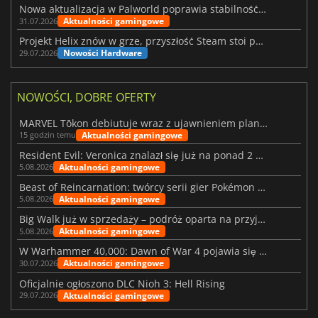
Nowa aktualizacja w Palworld poprawia stabilność Sunreach i walk z bossami
Aktualności gamingowe
31.07.2026
Projekt Helix znów w grze, przyszłość Steam stoi pod znakiem zapytania
Nowości Hardware
29.07.2026
NOWOŚCI, DOBRE OFERTY
MARVEL Tōkon debiutuje wraz z ujawnieniem planu rozwoju na pierwszy rok
Aktualności gamingowe
15 godzin temu
Resident Evil: Veronica znalazł się już na ponad 2 milionach list życzeń
Aktualności gamingowe
5.08.2026
Beast of Reincarnation: twórcy serii gier Pokémon wkraczają na nową ścieżkę
Aktualności gamingowe
5.08.2026
Big Walk już w sprzedaży – podróż oparta na przyjaźni
Aktualności gamingowe
5.08.2026
W Warhammer 40,000: Dawn of War 4 pojawia się frakcja Nekronów
Aktualności gamingowe
30.07.2026
Oficjalnie ogłoszono DLC Nioh 3: Hell Rising
Aktualności gamingowe
29.07.2026