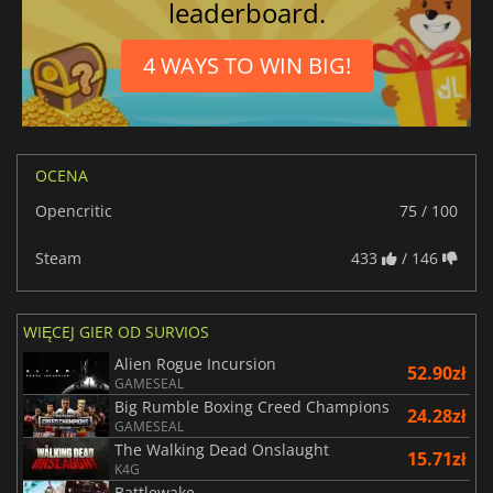
leaderboard.
4 WAYS TO WIN BIG!
OCENA
Opencritic
75 / 100
Steam
433
/ 146
WIĘCEJ GIER OD SURVIOS
Alien Rogue Incursion
52.90zł
GAMESEAL
Big Rumble Boxing Creed Champions
24.28zł
GAMESEAL
The Walking Dead Onslaught
15.71zł
K4G
Battlewake