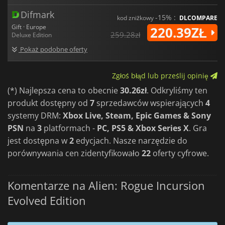
Difmark
-15% :
kod zniżkowy
DLCOMPARE
Gift · Europe
220.39ZŁ
259.28zł
Deluxe Edition
Pokaż podobne oferty
Zgłoś błąd lub prześlij opinię
(*) Najlepsza cena to obecnie
30.26zł
. Odkryliśmy ten
produkt dostępny od
7
sprzedawców wspierających
4
systemy DRM:
Xbox Live, Steam, Epic Games & Sony
PSN
na
3
platformach -
PC, PS5 & Xbox Series X
. Gra
jest dostępna w
2
edycjach. Nasze narzędzie do
porównywania cen zidentyfikowało
22
oferty cyfrowe.
Komentarze na Alien: Rogue Incursion
Evolved Edition