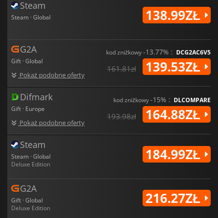
Steam
138.99ZŁ
Steam · Global
G2A
-13.77% :
kod zniżkowy
DCG2AC6V5
Gift · Global
139.53ZŁ
161.81zł
Pokaż podobne oferty
Difmark
-15% :
kod zniżkowy
DLCOMPARE
Gift · Europe
164.88ZŁ
193.98zł
Pokaż podobne oferty
Steam
184.99ZŁ
Steam · Global
Deluxe Edition
G2A
216.27ZŁ
Gift · Global
Deluxe Edition