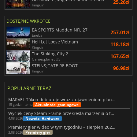
25.26zł
Kinguin
DOSTĘPNE WKRÓTCE
EA SPORTS Madden NFL 27
257.01zł
Eneba
Hell Let Loose Vietnam
118.18zł
Kinguin
The Sinking City 2
167.65zł
Gamesplanet US
STEINS;GATE RE BOOT
96.98zł
Kinguin
POPULARNE TERAZ
MARVEL Tōkon debiutuje wraz z ujawnieniem planu rozwoju na pierwszy rok
Aktualności gamingowe
15 godzin temu
Wyciek ceny Steam Frame przekreśla marzenia o tanim zestawie VR
Nowości Hardware
4.08.2026
Premiery gier wideo w tym tygodniu – sierpień 2026 r. (32. tydzień)
Premiery gier
3.08.2026