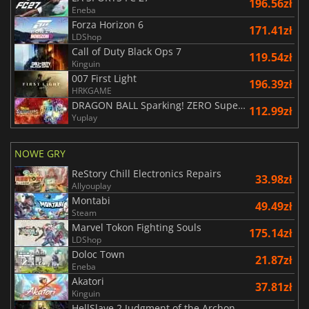
196.56zł
Eneba
Forza Horizon 6
171.41zł
LDShop
Call of Duty Black Ops 7
119.54zł
Kinguin
007 First Light
196.39zł
HRKGAME
DRAGON BALL Sparking! ZERO Super Limit Breaking NEO
112.99zł
Yuplay
NOWE GRY
ReStory Chill Electronics Repairs
33.98zł
Allyouplay
Montabi
49.49zł
Steam
Marvel Tokon Fighting Souls
175.14zł
LDShop
Doloc Town
21.87zł
Eneba
Akatori
37.81zł
Kinguin
HellSlave 2 Judgment of the Archon