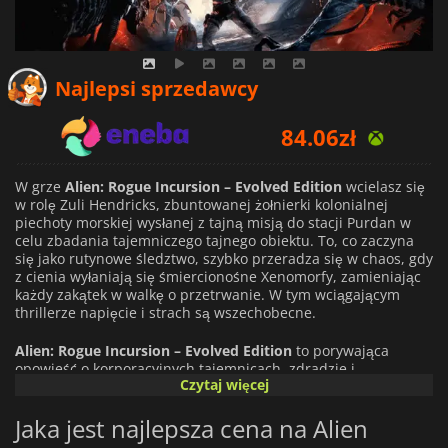
Najlepsi sprzedawcy
84.06
zł
132.28
zł
W grze
Alien: Rogue Incursion – Evolved Edition
wcielasz się
89.53
zł
w rolę Zuli Hendricks, zbuntowanej żołnierki kolonialnej
piechoty morskiej wysłanej z tajną misją do stacji Purdan w
celu zbadania tajemniczego tajnego obiektu. To, co zaczyna
się jako rutynowe śledztwo, szybko przeradza się w chaos, gdy
z cienia wyłaniają się śmiercionośne Xenomorfy, zamieniając
każdy zakątek w walkę o przetrwanie. W tym wciągającym
thrillerze napięcie i strach są wszechobecne.
Alien: Rogue Incursion – Evolved Edition
to porywająca
opowieść o korporacyjnych tajemnicach, zdradzie i
Czytaj więcej
nieustępliwym polowaniu na najbardziej przerażające
stworzenia w galaktyce. Gracze będą śledzić zmagania Zuli,
Jaka jest najlepsza cena na Alien
która wraz ze swoim lojalnym syntetycznym towarzyszem,
Davisem 01, przemierza niebezpieczny obiekt, stawiając czoła