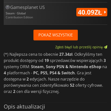
Gamesplanet US
40.09ZŁ
Steam · Global
Contribution Edition
POKAŻ WSZYSTKIE
Zgłoś błąd lub prześlij opinię
(*) Najlepsza cena to obecnie
27.34zł
. Odkryliśmy ten
produkt dostępny od
19
sprzedawców wspierających
3
systemy DRM:
Steam, Sony PSN & Nintendo eShop
na
4
platformach -
PC, PS5, PS4 & Switch
. Gra jest
dostępna w
2
edycjach. Nasze narzędzie do
porównywania cen zidentyfikowało
52
oferty cyfrowe.
oraz
2
cen dla wersji fizycznej.
Opis aktualizacji