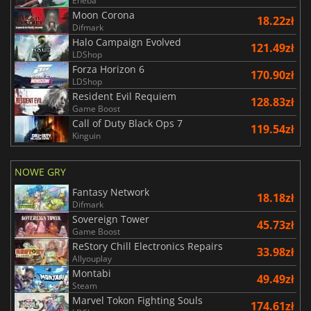
Eneba
Moon Corona
18.22zł
Difmark
Halo Campaign Evolved
121.49zł
LDShop
Forza Horizon 6
170.90zł
LDShop
Resident Evil Requiem
128.83zł
Game Boost
Call of Duty Black Ops 7
119.54zł
Kinguin
NOWE GRY
Fantasy Network
18.18zł
Difmark
Sovereign Tower
45.73zł
Game Boost
ReStory Chill Electronics Repairs
33.98zł
Allyouplay
Montabi
49.49zł
Steam
Marvel Tokon Fighting Souls
174.61zł