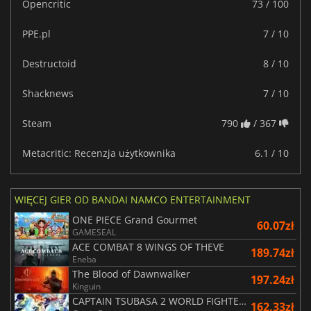
Opencritic
73 / 100
PPE.pl
7 / 10
Destructoid
8 / 10
Shacknews
7 / 10
Steam
790
/ 367
Metacritic: Recenzja użytkownika
6.1 / 10
WIĘCEJ GIER OD BANDAI NAMCO ENTERTAINMENT
ONE PIECE Grand Gourmet
60.07zł
GAMESEAL
ACE COMBAT 8 WINGS OF THEVE
189.74zł
Eneba
The Blood of Dawnwalker
197.24zł
Kinguin
CAPTAIN TSUBASA 2 WORLD FIGHTERS
162.33zł