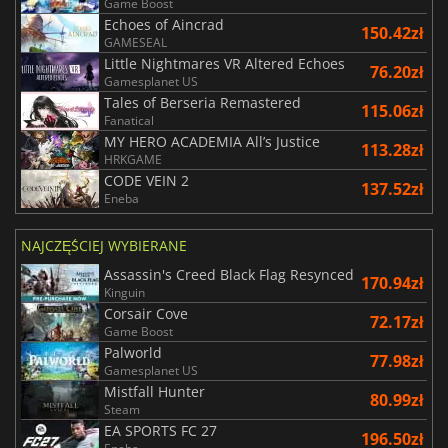
Game Boost
Echoes of Aincrad
150.42zł
GAMESEAL
Little Nightmares VR Altered Echoes
76.20zł
Gamesplanet US
Tales of Berseria Remastered
115.06zł
Fanatical
MY HERO ACADEMIA All’s Justice
113.28zł
HRKGAME
CODE VEIN 2
137.52zł
Eneba
NAJCZĘŚCIEJ WYBIERANE
Assassin's Creed Black Flag Resynced
170.94zł
Kinguin
Corsair Cove
72.17zł
Game Boost
Palworld
77.98zł
Gamesplanet US
Mistfall Hunter
80.99zł
Steam
EA SPORTS FC 27
196.50zł