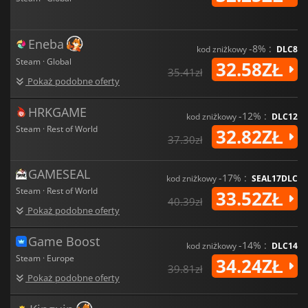
Eneba
-8% :
kod zniżkowy
DLC8
Steam · Global
32.58ZŁ
35.41zł
Pokaż podobne oferty
HRKGAME
-12% :
kod zniżkowy
DLC12
Steam · Rest of World
32.82ZŁ
37.30zł
GAMESEAL
-17% :
kod zniżkowy
SEAL17DLC
Steam · Rest of World
33.52ZŁ
40.39zł
Pokaż podobne oferty
Game Boost
-14% :
kod zniżkowy
DLC14
Steam · Europe
34.24ZŁ
39.81zł
Pokaż podobne oferty