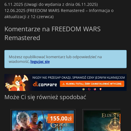
6.11.2025 (Uwagi do wydania z dnia 06.11.2025)
12.06.2025 (FREEDOM WARS Remastered – Informacja o
aktualizacji z 12 czerwca)
Komentarze na FREEDOM WARS
Remastered
Możesz opublikować komentarz lub odpowiedzieć na
wiadomość,
logując się
Może Ci się również spodobać
155.00
zł
175