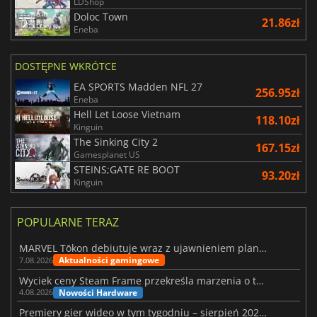
LDShop
Doloc Town
21.86zł
Eneba
DOSTĘPNE WKRÓTCE
EA SPORTS Madden NFL 27
256.95zł
Eneba
Hell Let Loose Vietnam
118.10zł
Kinguin
The Sinking City 2
167.15zł
Gamesplanet US
STEINS;GATE RE BOOT
93.20zł
Kinguin
POPULARNE TERAZ
MARVEL Tōkon debiutuje wraz z ujawnieniem planu rozwoju na pierwszy rok
Aktualności gamingowe
7.08.2026
Wyciek ceny Steam Frame przekreśla marzenia o tanim zestawie VR
Nowości Hardware
4.08.2026
Premiery gier wideo w tym tygodniu – sierpień 2026 r. (32. tydzień)