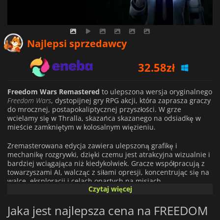
32.58
zł
Najlepsi sprzedawcy
34.54
zł
42.94
zł
Freedom Wars Remastered
to ulepszona wersja oryginalnego
Freedom Wars
, dystopijnej gry RPG akcji, która zaprasza graczy
do mrocznej, postapokaliptycznej przyszłości. W grze
wcielamy się w Thralla, skazańca skazanego na odsiadkę w
mieście zamkniętym w kolosalnym więzieniu.
Zremasterowana edycja zawiera ulepszoną grafikę i
mechanikę rozgrywki, dzięki czemu jest atrakcyjna wizualnie i
bardziej wciągająca niż kiedykolwiek. Gracze współpracują z
towarzyszami AI, walcząc z siłami opresji, koncentrując się na
walce, eksploracji i celach opartych na misjach.
Czytaj więcej
Freedom Wars Remastered
obraca się wokół wolności
Jaka jest najlepsza cena na FREEDOM
osobistej i walki z totalitarnym reżimem, który stara się
kontrolować każdy aspekt życia. Gra pozwala graczom