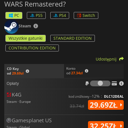
WARS Remastered?
dostosować swoje postacie, broń i umiejętności, oferując
zróżnicowane wrażenia z walki.
PC
PS5
PS4
Switch
W miarę postępów będziesz angażować się w misje, które nie
tylko rozwijają fabułę, ale także przyczyniają się do rozwoju
Steam
twojej postaci. Połączenie akcji, strategii i elementów
fabularnych zapewnia fascynujące wrażenia, zachęcając
Wszystkie gatunki
STANDARD EDITION
graczy do zagłębienia się w narrację gry i budowanie świata.
CONTRIBUTION EDITION
Udostępnij
Konto
CD Key
od
27.34zł
od
29.69zł
Opłaty
Opłaty
K4G
-12% :
kod zniżkowy
DLC12DEAL
Steam · Europe
29.69ZŁ
33.74zł
Gamesplanet US
32.25ZŁ
Steam · Global