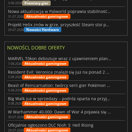
Premiery gier
3.08.2026
Nowa aktualizacja w Palworld poprawia stabilność Sunreach i walk z bossami
Aktualności gamingowe
31.07.2026
Projekt Helix znów w grze, przyszłość Steam stoi pod znakiem zapytania
Nowości Hardware
29.07.2026
NOWOŚCI, DOBRE OFERTY
MARVEL Tōkon debiutuje wraz z ujawnieniem planu rozwoju na pierwszy rok
Aktualności gamingowe
7.08.2026
Resident Evil: Veronica znalazł się już na ponad 2 milionach list życzeń
Aktualności gamingowe
5.08.2026
Beast of Reincarnation: twórcy serii gier Pokémon wkraczają na nową ścieżkę
Aktualności gamingowe
5.08.2026
Big Walk już w sprzedaży – podróż oparta na przyjaźni
Aktualności gamingowe
5.08.2026
W Warhammer 40,000: Dawn of War 4 pojawia się frakcja Nekronów
Aktualności gamingowe
30.07.2026
Oficjalnie ogłoszono DLC Nioh 3: Hell Rising
Aktualności gamingowe
29.07.2026