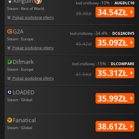
Kinguin
-10% :
kod zniżkowy
AUGDLC10
Steam · Rest of World
34.54ZŁ
38.38zł
Pokaż podobne oferty
G2A
-24.4% :
kod zniżkowy
DCG2AC6V5
Steam · Europe
35.09ZŁ
46.42zł
Pokaż podobne oferty
Difmark
-15% :
kod zniżkowy
DLCOMPARE
Steam · Europe
35.31ZŁ
41.54zł
Pokaż podobne oferty
LOADED
35.99ZŁ
Steam · Global
Fanatical
38.61ZŁ
Steam · Global