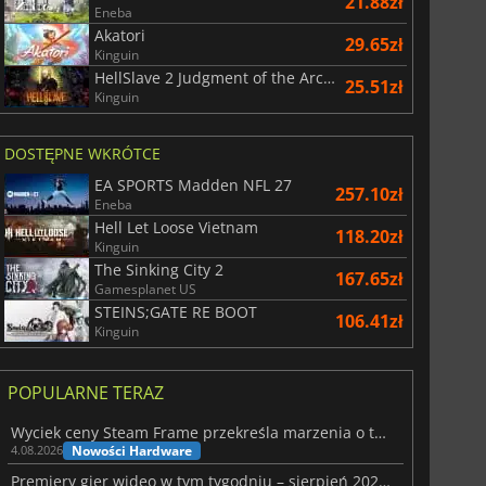
21.88zł
Eneba
Akatori
29.65zł
Kinguin
HellSlave 2 Judgment of the Archon
25.51zł
Kinguin
DOSTĘPNE WKRÓTCE
EA SPORTS Madden NFL 27
257.10zł
Eneba
Hell Let Loose Vietnam
118.20zł
Kinguin
The Sinking City 2
167.65zł
Gamesplanet US
STEINS;GATE RE BOOT
106.41zł
Kinguin
POPULARNE TERAZ
Wyciek ceny Steam Frame przekreśla marzenia o tanim zestawie VR
Nowości Hardware
4.08.2026
Premiery gier wideo w tym tygodniu – sierpień 2026 r. (32. tydzień)