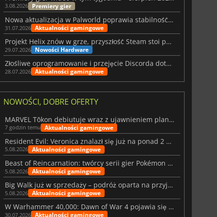
Premiery gier
3.08.2026
Nowa aktualizacja w Palworld poprawia stabilność Sunreach i walk z bossami
Aktualności gamingowe
31.07.2026
Projekt Helix znów w grze, przyszłość Steam stoi pod znakiem zapytania
Nowości Hardware
29.07.2026
Złośliwe oprogramowanie i przejęcie Discorda dotknęły Meccha Chameleon
Aktualności gamingowe
28.07.2026
NOWOŚCI, DOBRE OFERTY
MARVEL Tōkon debiutuje wraz z ujawnieniem planu rozwoju na pierwszy rok
Aktualności gamingowe
7 godzin temu
Resident Evil: Veronica znalazł się już na ponad 2 milionach list życzeń
Aktualności gamingowe
5.08.2026
Beast of Reincarnation: twórcy serii gier Pokémon wkraczają na nową ścieżkę
Aktualności gamingowe
5.08.2026
Big Walk już w sprzedaży – podróż oparta na przyjaźni
Aktualności gamingowe
5.08.2026
W Warhammer 40,000: Dawn of War 4 pojawia się frakcja Nekronów
Aktualności gamingowe
30.07.2026