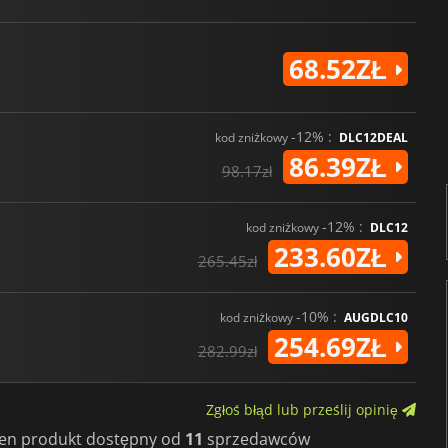
68.52ZŁ
-12% :
kod zniżkowy
DLC12DEAL
86.39ZŁ
98.17zł
-12% :
kod zniżkowy
DLC12
233.60ZŁ
265.45zł
-10% :
kod zniżkowy
AUGDLC10
254.69ZŁ
282.99zł
Zgłoś błąd lub prześlij opinię
 ten produkt dostępny od
11
sprzedawców