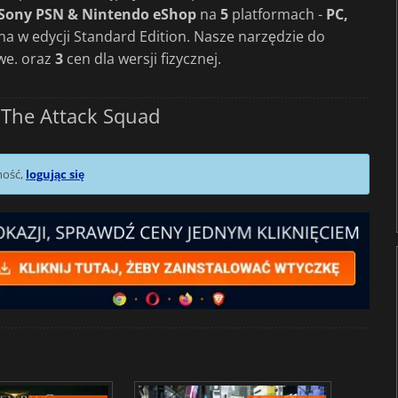
 Sony PSN & Nintendo eShop
na
5
platformach -
PC,
pna w edycji Standard Edition. Nasze narzędzie do
we. oraz
3
cen dla wersji fizycznej.
 The Attack Squad
mość,
logując się