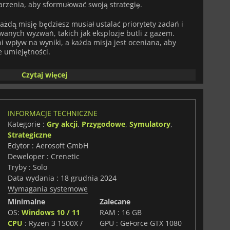
rzenia, aby sformułować swoją strategię.
żdą misję będziesz musiał ustalać priorytety zadań i
anych wyzwań, takich jak eksplozje butli z gazem.
 wpływ na wyniki, a każda misja jest oceniana, aby
e umiejętności.
wania kryzysowego z perspektywy pierwszej osoby,
Czytaj więcej
 wchodź w interakcje z innymi postaciami, jednocześnie
obie i innym.
Emergency Call 112: The Attack Squad
 na dynamiczny świat służb ratunkowych.
INFORMACJE TECHNICZNE
Kategorie :
Gry akcji
,
Przygodowe
,
Symulatory
,
Strategiczne
Edytor : Aerosoft GmbH
Deweloper : Crenetic
Tryby : Solo
Data wydania : 18 grudnia 2024
Wymagania systemowe
Minimalne
Zalecane
OS:
Windows 10 / 11
RAM : 16 GB
CPU
: Ryzen 3 1500X /
GPU : GeForce GTX 1080