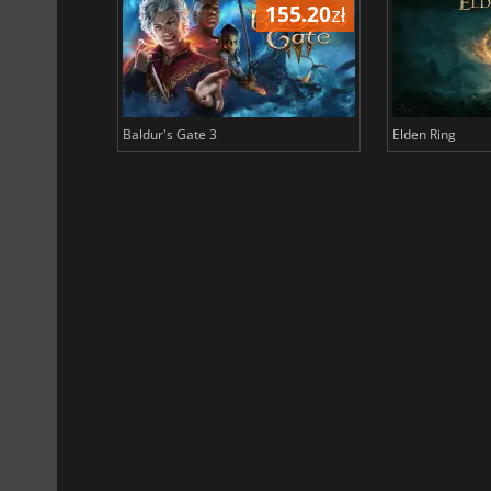
196.56
zł
155.20
zł
Baldur's Gate 3
Elden Ring