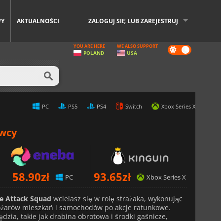
WY
AKTUALNOŚCI
ZALOGUJ SIĘ LUB ZAREJESTRUJ
YOU ARE HERE
WE ALSO SUPPORT
Dark
POLAND
USA
mode
PC
PS5
PS4
Switch
Xbox Series X
awcy
58.90
zł
93.65
zł
PC
Xbox Series X
he Attack Squad
wcielasz się w rolę strażaka, wykonując
pożarów mieszkań i samochodów po akcje ratunkowe.
ia, takie jak drabina obrotowa i środki gaśnicze,