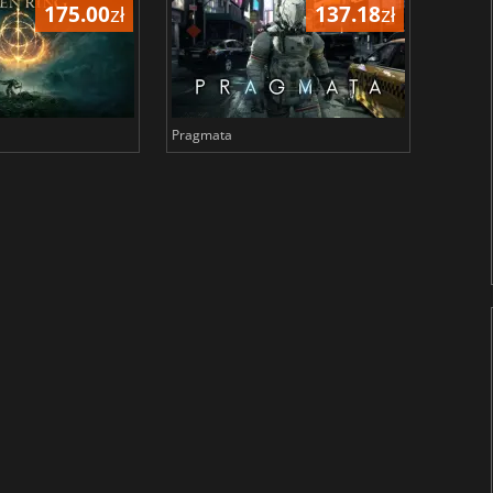
175.00
zł
137.18
zł
Pragmata
Total 