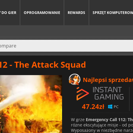
 DO GIER
OPROGRAMOWANIE
REWARDS
SPRZĘT KOMPUTERO
12 - The Attack Squad
Najlepsi sprzed
47.24
zł
PC
W grze
Emergency Call 112: T
różne ekscytujące misje - od 
Wyposażony w niezbędne narzędz