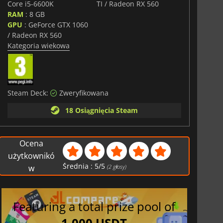
Core i5-6600K
TI / Radeon RX 560
RAM
: 8 GB
GPU
: GeForce GTX 1060
/ Radeon RX 560
Kategoria wiekowa
Steam Deck:
Zweryfikowana
18 Osiągnięcia Steam
Ocena
użytkownikó
Średnia :
5
/
5
w
(
2
głosy)
Featuring a total prize pool of
1,000 USDT