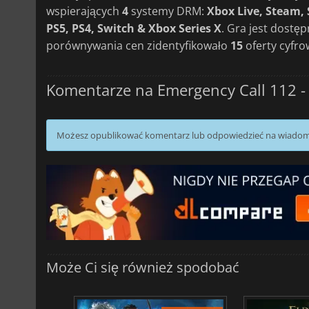
wspierających
4
systemy DRM:
Xbox Live, Steam,
PS5, PS4, Switch & Xbox Series X
. Gra jest dostę
porównywania cen zidentyfikowało
15
oferty cyfro
Komentarze na Emergency Call 112 -
Możesz opublikować komentarz lub odpowiedzieć na wiado
Może Ci się również spodobać