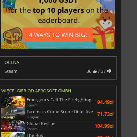
for the
top 10 players
on the
leaderboard.
4 WAYS TO WIN BIG!
OCENA
Steam
36
/ 37
WIĘCEJ GIER OD AEROSOFT GMBH
Emergency Call The Firefighting Simulation 3
94.49zł
Steam
Forensics Crime Scene Detective
71.73zł
Kinguin
Global Rescue
104.99zł
Steam
The Bus