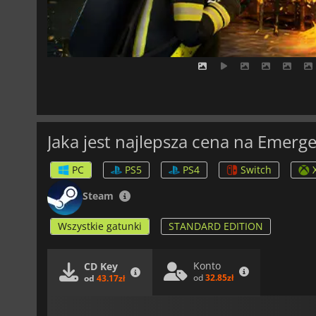
Jaka jest najlepsza cena na Emerg
PC
PS5
PS4
Switch
Steam
Wszystkie gatunki
STANDARD EDITION
Konto
CD Key
od
32.85zł
od
43.17zł