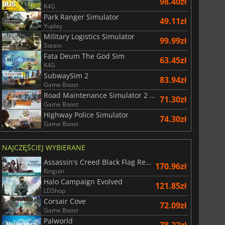
98.40zł
K4G
Park Ranger Simulator
49.11zł
Yuplay
Military Logistics Simulator
99.99zł
Steam
Fata Deum The God Sim
63.45zł
K4G
SubwaySim 2
83.94zł
Game Boost
Road Maintenance Simulator 2 Winter Services
71.30zł
Game Boost
Highway Police Simulator
74.30zł
Game Boost
NAJCZĘŚCIEJ WYBIERANE
Assassin's Creed Black Flag Resynced
170.96zł
Kinguin
Halo Campaign Evolved
121.85zł
LDShop
Corsair Cove
72.09zł
Game Boost
Palworld
78.22zł