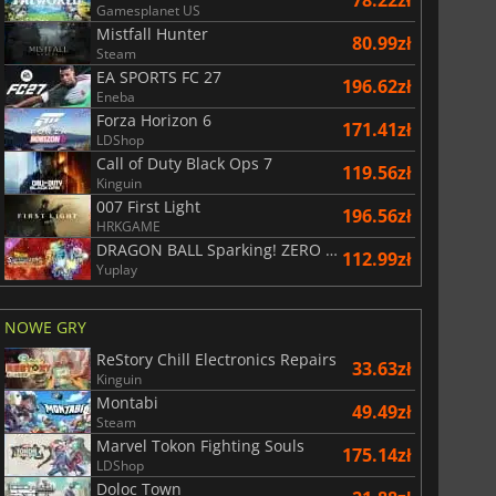
29.01
zł
66.54
zł
Gamesplanet US
Mistfall Hunter
80.99zł
Steam
EA SPORTS FC 27
196.62zł
Eneba
Forza Horizon 6
171.41zł
War WARHAMMER 3
Lies Of P
LDShop
Call of Duty Black Ops 7
119.56zł
Kinguin
007 First Light
196.56zł
HRKGAME
DRAGON BALL Sparking! ZERO Super Limit Breaking NEO
112.99zł
Yuplay
NOWE GRY
ReStory Chill Electronics Repairs
33.63zł
Kinguin
Montabi
49.49zł
Steam
Marvel Tokon Fighting Souls
175.14zł
LDShop
Doloc Town