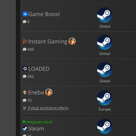
Game Boost
0
Global
Instant Gaming
449
Global
LOADED
242
Global
Eneba
70
Pokaż podobne oferty
Europe
OFICJALNY SKLEP
Steam