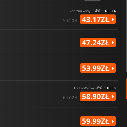
-14% :
kod zniżkowy
DLC14
43.17ZŁ
50.20zł
47.24ZŁ
53.99ZŁ
-8% :
kod zniżkowy
DLC8
58.90ZŁ
64.02zł
59.99ZŁ