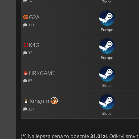
15
Global
G2A
311
Europe
K4G
32
Europe
HRKGAME
83
Global
Kinguin
327
Global
(*) Najlepsza cena to obecnie
31.01zł
. Odkryliśmy