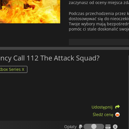
zaczynasz od oceny miejsca zda
Podczas przechodzenia przez ka
dostosowywać się do nieoczekiw
Twoje wybory mają bezpośredni
pomóc ci stale doskonalić swoj
Doświadcz intensywności reago
zarządzaj swoim ekwipunkiem i
zapewniając bezpieczeństwo s
oferuje wciągające spojrzenie
ency Call 112 The Attack Squad?
Xbox Series X
Udostępnij
Śledź cenę
Opłaty
Opłaty