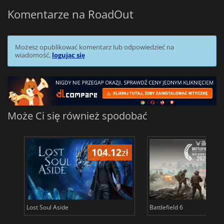
Komentarze na RoadOut
Możesz opublikować komentarz lub odpowiedzieć na
wiadomość,
logując się
Może Ci się również spodobać
104.12
zł
1
Lost Soul Aside
Battlefield 6