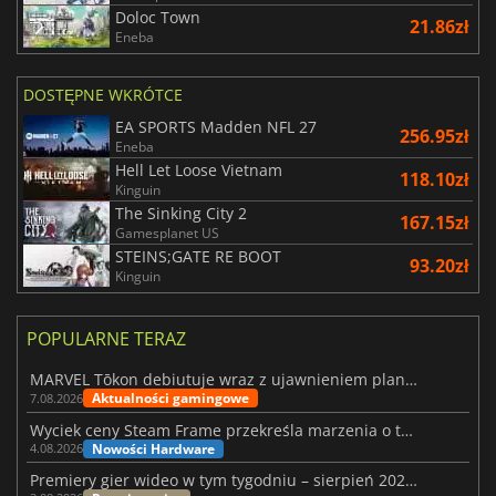
Doloc Town
21.86zł
Eneba
DOSTĘPNE WKRÓTCE
EA SPORTS Madden NFL 27
256.95zł
Eneba
Hell Let Loose Vietnam
118.10zł
Kinguin
The Sinking City 2
167.15zł
Gamesplanet US
STEINS;GATE RE BOOT
93.20zł
Kinguin
POPULARNE TERAZ
MARVEL Tōkon debiutuje wraz z ujawnieniem planu rozwoju na pierwszy rok
Aktualności gamingowe
7.08.2026
Wyciek ceny Steam Frame przekreśla marzenia o tanim zestawie VR
Nowości Hardware
4.08.2026
Premiery gier wideo w tym tygodniu – sierpień 2026 r. (32. tydzień)