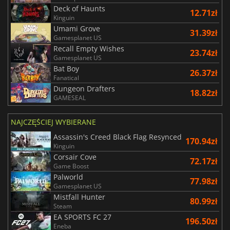
Deck of Haunts
12.71zł
Kinguin
Umami Grove
31.39zł
Gamesplanet US
Recall Empty Wishes
23.74zł
Gamesplanet US
Bat Boy
26.37zł
Fanatical
Dungeon Drafters
18.82zł
GAMESEAL
NAJCZĘŚCIEJ WYBIERANE
Assassin's Creed Black Flag Resynced
170.94zł
Kinguin
Corsair Cove
72.17zł
Game Boost
Palworld
77.98zł
Gamesplanet US
Mistfall Hunter
80.99zł
Steam
EA SPORTS FC 27
196.50zł
Eneba