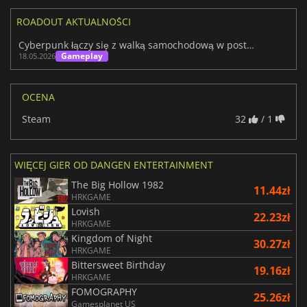
ROADOUT AKTUALNOŚCI
Cyberpunk łączy się z walką samochodową w postapokaliptycznym RoadOut
Gameplay
18.05.2026
OCENA
Steam
32
/ 1
WIĘCEJ GIER OD DANGEN ENTERTAINMENT
The Big Hollow 1982
11.44zł
HRKGAME
Lovish
22.23zł
HRKGAME
Kingdom of Night
30.27zł
HRKGAME
Bittersweet Birthday
19.16zł
HRKGAME
FOMOGRAPHY
25.26zł
Gamesplanet US