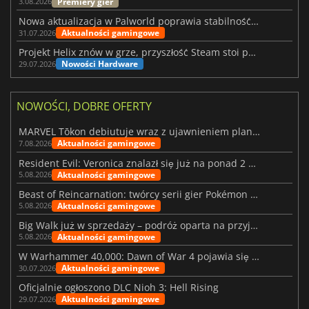
Premiery gier
3.08.2026
Nowa aktualizacja w Palworld poprawia stabilność Sunreach i walk z bossami
Aktualności gamingowe
31.07.2026
Projekt Helix znów w grze, przyszłość Steam stoi pod znakiem zapytania
Nowości Hardware
29.07.2026
NOWOŚCI, DOBRE OFERTY
MARVEL Tōkon debiutuje wraz z ujawnieniem planu rozwoju na pierwszy rok
Aktualności gamingowe
7.08.2026
Resident Evil: Veronica znalazł się już na ponad 2 milionach list życzeń
Aktualności gamingowe
5.08.2026
Beast of Reincarnation: twórcy serii gier Pokémon wkraczają na nową ścieżkę
Aktualności gamingowe
5.08.2026
Big Walk już w sprzedaży – podróż oparta na przyjaźni
Aktualności gamingowe
5.08.2026
W Warhammer 40,000: Dawn of War 4 pojawia się frakcja Nekronów
Aktualności gamingowe
30.07.2026
Oficjalnie ogłoszono DLC Nioh 3: Hell Rising
Aktualności gamingowe
29.07.2026