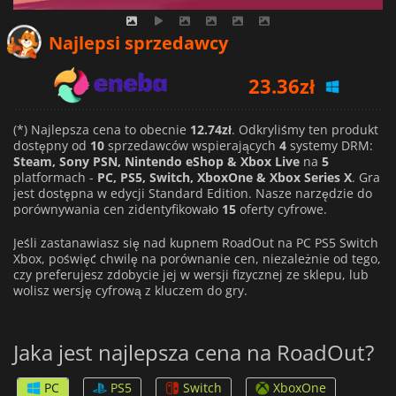
Najlepsi sprzedawcy
23.36
zł
24.66
zł
55.84
zł
(*) Najlepsza cena to obecnie
12.74zł
. Odkryliśmy ten produkt
dostępny od
10
sprzedawców wspierających
4
systemy DRM:
Steam, Sony PSN, Nintendo eShop & Xbox Live
na
5
platformach -
PC, PS5, Switch, XboxOne & Xbox Series X
. Gra
jest dostępna w edycji Standard Edition. Nasze narzędzie do
porównywania cen zidentyfikowało
15
oferty cyfrowe.
Jeśli zastanawiasz się nad kupnem RoadOut na PC PS5 Switch
Xbox, poświęć chwilę na porównanie cen, niezależnie od tego,
czy preferujesz zdobycie jej w wersji fizycznej ze sklepu, lub
wolisz wersję cyfrową z kluczem do gry.
Jaka jest najlepsza cena na RoadOut?
PC
PS5
Switch
XboxOne