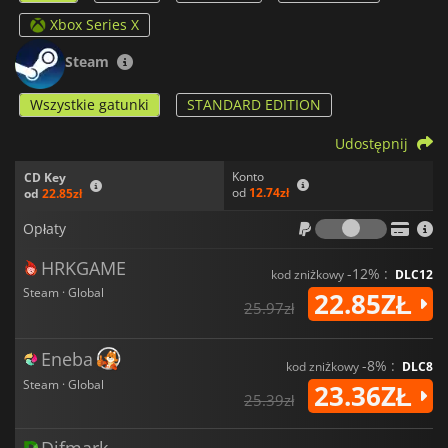
Xbox Series X
Steam
Wszystkie gatunki
STANDARD EDITION
Udostępnij
Konto
CD Key
od
12.74zł
od
22.85zł
Opłaty
Opłaty
HRKGAME
-12% :
kod zniżkowy
DLC12
Steam · Global
22.85ZŁ
25.97zł
Eneba
-8% :
kod zniżkowy
DLC8
Steam · Global
23.36ZŁ
25.39zł
Difmark