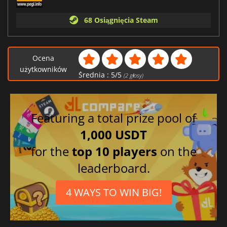
68 Osiągnięcia Steam
Ocena
użytkowników
Średnia :
5
/
5
(
2
głosy)
Featuring a total prize pool of
1,000 USDT
for the
top 10 players
on the
leaderboard.
4 WAYS TO WIN BIG!