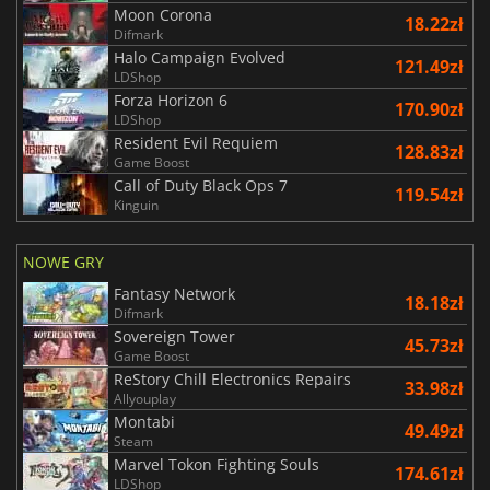
Moon Corona
18.22zł
Difmark
Halo Campaign Evolved
121.49zł
LDShop
Forza Horizon 6
170.90zł
LDShop
Resident Evil Requiem
128.83zł
Game Boost
Call of Duty Black Ops 7
119.54zł
Kinguin
NOWE GRY
Fantasy Network
18.18zł
Difmark
Sovereign Tower
45.73zł
Game Boost
ReStory Chill Electronics Repairs
33.98zł
Allyouplay
Montabi
49.49zł
Steam
Marvel Tokon Fighting Souls
174.61zł
LDShop