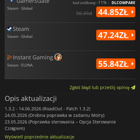
GamersGate
-11% :
kod zniżkowy
DLCOMPARE
Steam · Global
44.85ZŁ
50.39zł
Steam
47.24ZŁ
Steam · Global
Instant Gaming
55.84ZŁ
Steam · EU/NA
Zgłoś błąd lub prześlij opinię
Opis aktualizacji
1.3.2 -
14.06.2026 (RoadOut - Patch 1.3.2)
24.05.2026 (Drobna poprawka w zadaniu Moïry)
23.05.2026 (Poprawka sterowania – Opcja Sterowanie
Czołgiem)
Wyświetl poprzednie aktualizacje