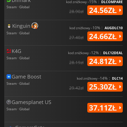
-15% :
kod zniżkowy
DLCOMPARE
Steam · Global
24.56ZŁ
28.90zł
Kinguin
-10% :
kod zniżkowy
AUGDLC10
Steam · Global
24.66ZŁ
27.40zł
K4G
-12% :
kod zniżkowy
DLC12DEAL
Steam · Global
24.81ZŁ
28.19zł
Game Boost
-14% :
kod zniżkowy
DLC14
Steam · Global
25.30ZŁ
29.42zł
Gamesplanet US
37.11ZŁ
Steam · Global