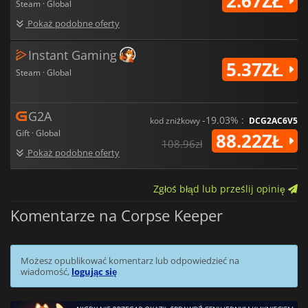
2.67ZŁ
Steam · Global
Pokaż podobne oferty
Instant Gaming
5.37ZŁ
Steam · Global
G2A
-19.03% :
kod zniżkowy
DCG2AC6V5
Gift · Global
88.22ZŁ
108.96zł
Pokaż podobne oferty
Zgłoś błąd lub prześlij opinię
Komentarze na Corpse Keeper
Możesz opublikować komentarz lub odpowiedzieć na
wiadomość,
logując się