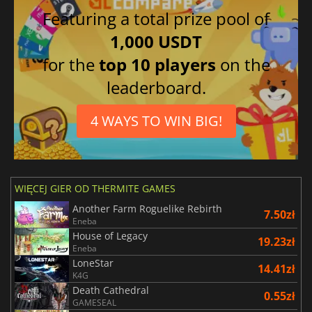
Featuring a total prize pool of
1,000 USDT
for the
top 10 players
on the
leaderboard.
4 WAYS TO WIN BIG!
WIĘCEJ GIER OD THERMITE GAMES
Another Farm Roguelike Rebirth
7.50zł
Eneba
House of Legacy
19.23zł
Eneba
LoneStar
14.41zł
K4G
Death Cathedral
0.55zł
GAMESEAL