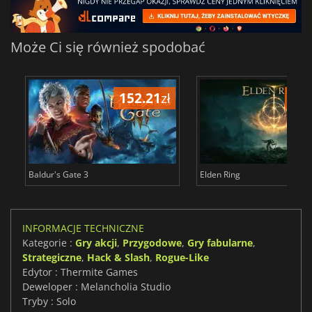
Może Ci się również spodobać
152.21
zł
175
Baldur's Gate 3
Elden Ring
INFORMACJE TECHNICZNE
Kategorie :
Gry akcji
,
Przygodowe
,
Gry fabularne
,
Strategiczne
,
Hack & Slash
,
Rogue-Like
Edytor : Thermite Games
Deweloper : Melancholia Studio
Tryby : Solo