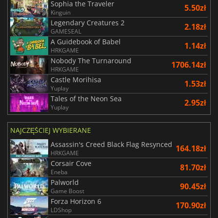
Sophia the Traveler
5.50zł
Kinguin
Legendary Creatures 2
2.18zł
GAMESEAL
A Guidebook of Babel
1.14zł
HRKGAME
Nobody The Turnaround
1706.14zł
HRKGAME
Castle Morihisa
1.53zł
Yuplay
Tales of the Neon Sea
2.95zł
Yuplay
NAJCZĘŚCIEJ WYBIERANE
Assassin's Creed Black Flag Resynced
164.18zł
HRKGAME
Corsair Cove
81.70zł
Eneba
Palworld
90.45zł
Game Boost
Forza Horizon 6
170.90zł
LDShop