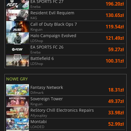
EA SPORTS FC 27
196.20zł
Eneba
Resident Evil Requiem
130.65zł
K4G
Call of Duty Black Ops 7
119.54zł
Kinguin
Halo Campaign Evolved
121.49zł
LDShop
EA SPORTS FC 26
59.27zł
Eneba
Battlefield 6
100.31zł
LDShop
NOWE GRY
Fantasy Network
18.31zł
Difmark
Sovereign Tower
49.37zł
Kinguin
ReStory Chill Electronics Repairs
33.98zł
Allyouplay
Montabi
52.99zł
LOADED