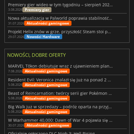
Premiery gier wideo w tym tygodniu – sierpień 2026 r. (32. tydzień)
Premiery gier
3.08.2026
Nowa aktualizacja w Palworld poprawia stabilność Sunreach i walk z bossami
Aktualności gamingowe
31.07.2026
Projekt Helix znów w grze, przyszłość Steam stoi pod znakiem zapytania
Nowości Hardware
29.07.2026
NOWOŚCI, DOBRE OFERTY
MARVEL Tōkon debiutuje wraz z ujawnieniem planu rozwoju na pierwszy rok
Aktualności gamingowe
7.08.2026
Resident Evil: Veronica znalazł się już na ponad 2 milionach list życzeń
Aktualności gamingowe
5.08.2026
Beast of Reincarnation: twórcy serii gier Pokémon wkraczają na nową ścieżkę
Aktualności gamingowe
5.08.2026
Big Walk już w sprzedaży – podróż oparta na przyjaźni
Aktualności gamingowe
5.08.2026
W Warhammer 40,000: Dawn of War 4 pojawia się frakcja Nekronów
Aktualności gamingowe
30.07.2026
Oficjalnie ogłoszono DLC Nioh 3: Hell Rising