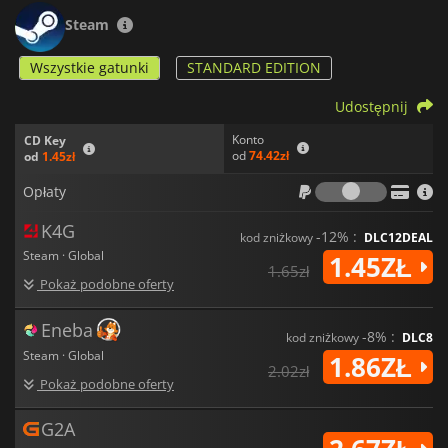
Steam
Wszystkie gatunki
STANDARD EDITION
Udostępnij
Konto
CD Key
od
74.42zł
od
1.45zł
Opłaty
Opłaty
K4G
-12% :
kod zniżkowy
DLC12DEAL
Steam · Global
1.45ZŁ
1.65zł
Pokaż podobne oferty
Eneba
-8% :
kod zniżkowy
DLC8
Steam · Global
1.86ZŁ
2.02zł
Pokaż podobne oferty
G2A