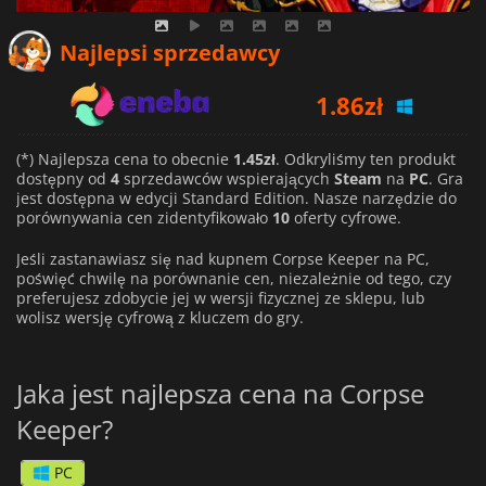
Najlepsi sprzedawcy
1.86
zł
5.37
zł
(*) Najlepsza cena to obecnie
1.45zł
. Odkryliśmy ten produkt
1.45
zł
dostępny od
4
sprzedawców wspierających
Steam
na
PC
. Gra
jest dostępna w edycji Standard Edition. Nasze narzędzie do
porównywania cen zidentyfikowało
10
oferty cyfrowe.
Jeśli zastanawiasz się nad kupnem Corpse Keeper na PC,
poświęć chwilę na porównanie cen, niezależnie od tego, czy
preferujesz zdobycie jej w wersji fizycznej ze sklepu, lub
wolisz wersję cyfrową z kluczem do gry.
Jaka jest najlepsza cena na Corpse
Keeper?
PC