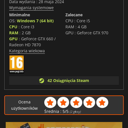
Data wydania : 28 maja 2024
Wymagania systemowe
Minimalne
Zalecane
OS:
Windows 7 (64 bit)
CPU : Core i5
CPU
: Core i3
RAM : 4 GB
RAM
: 2 GB
GPU : Geforce GTX 970
GPU
: GeForce GTX 660 /
Radeon HD 7870
Kategoria wiekowa
42 Osiągnięcia Steam
Ocena
użytkowników
Średnia :
5
/
5
(
2
głosy)