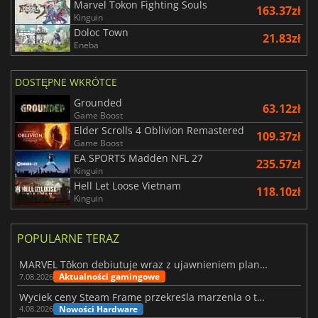
Marvel Tokon Fighting Souls
163.37zł
Kinguin
Doloc Town
21.83zł
Eneba
DOSTĘPNE WKRÓTCE
Grounded
63.12zł
Game Boost
Elder Scrolls 4 Oblivion Remastered
109.37zł
Game Boost
EA SPORTS Madden NFL 27
235.57zł
Kinguin
Hell Let Loose Vietnam
118.10zł
Kinguin
POPULARNE TERAZ
MARVEL Tōkon debiutuje wraz z ujawnieniem planu rozwoju na pierwszy rok
Aktualności gamingowe
7.08.2026
Wyciek ceny Steam Frame przekreśla marzenia o tanim zestawie VR
Nowości Hardware
4.08.2026