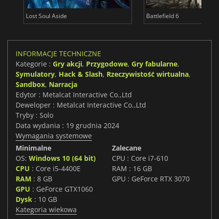
Lost Soul Aside
Battlefield 6
INFORMACJE TECHNICZNE
Kategorie :
Gry akcji
,
Przygodowe
,
Gry fabularne
,
Symulatory
,
Hack & Slash
,
Rzeczywistość wirtualna
,
Sandbox
,
Narracja
Edytor : Metalcat Interactive Co.,Ltd
Deweloper : Metalcat Interactive Co.,Ltd
Tryby : Solo
Data wydania : 19 grudnia 2024
Wymagania systemowe
Minimalne
Zalecane
OS:
Windows 10 (64 bit)
CPU : Core i7-610
CPU
: Core i5-4400E
RAM : 16 GB
RAM
: 8 GB
GPU : GeForce RTX 3070
GPU
: GeForce GTX1060
Dysk
: 10 GB
Kategoria wiekowa