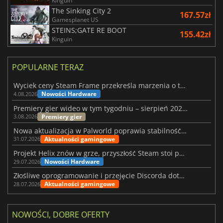
Kinguin
The Sinking City 2
167.57zł
Gamesplanet US
STEINS;GATE RE BOOT
155.42zł
Kinguin
POPULARNE TERAZ
Wyciek ceny Steam Frame przekreśla marzenia o tanim zestawie VR
Nowości Hardware
4.08.2026
Premiery gier wideo w tym tygodniu – sierpień 2026 r. (32. tydzień)
Premiery gier
3.08.2026
Nowa aktualizacja w Palworld poprawia stabilność Sunreach i walk z bossami
Aktualności gamingowe
31.07.2026
Projekt Helix znów w grze, przyszłość Steam stoi pod znakiem zapytania
Nowości Hardware
29.07.2026
Złośliwe oprogramowanie i przejęcie Discorda dotknęły Meccha Chameleon
Aktualności gamingowe
28.07.2026
NOWOŚCI, DOBRE OFERTY