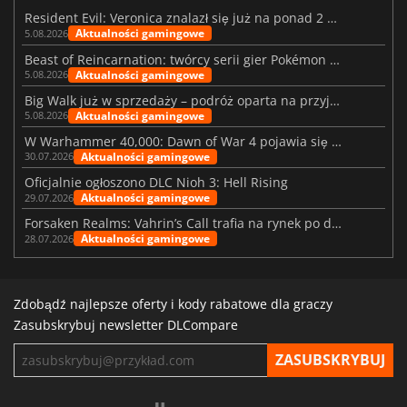
Resident Evil: Veronica znalazł się już na ponad 2 milionach list życzeń
Aktualności gamingowe
5.08.2026
Beast of Reincarnation: twórcy serii gier Pokémon wkraczają na nową ścieżkę
Aktualności gamingowe
5.08.2026
Big Walk już w sprzedaży – podróż oparta na przyjaźni
Aktualności gamingowe
5.08.2026
W Warhammer 40,000: Dawn of War 4 pojawia się frakcja Nekronów
Aktualności gamingowe
30.07.2026
Oficjalnie ogłoszono DLC Nioh 3: Hell Rising
Aktualności gamingowe
29.07.2026
Forsaken Realms: Vahrin’s Call trafia na rynek po dziesięciu latach prac
Aktualności gamingowe
28.07.2026
Zdobądź najlepsze oferty i kody rabatowe dla graczy
Zasubskrybuj newsletter DLCompare