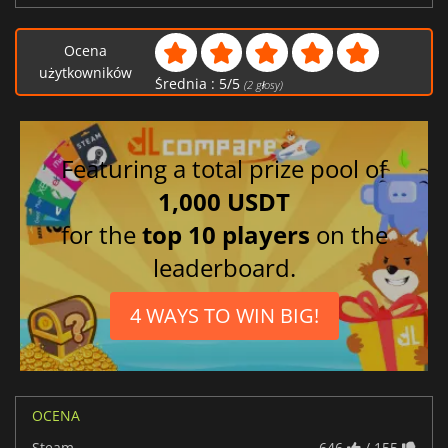
Ocena
użytkowników
Średnia :
5
/
5
(
2
głosy)
Featuring a total prize pool of
1,000 USDT
for the
top 10 players
on the
leaderboard.
4 WAYS TO WIN BIG!
OCENA
Steam
646
/ 155