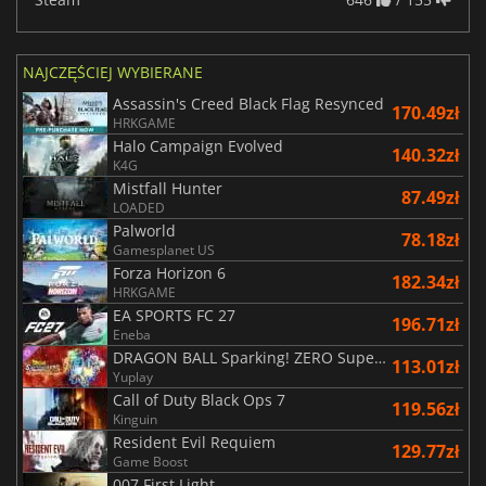
NAJCZĘŚCIEJ WYBIERANE
Assassin's Creed Black Flag Resynced
170.49zł
HRKGAME
Halo Campaign Evolved
140.32zł
K4G
Mistfall Hunter
87.49zł
LOADED
Palworld
78.18zł
Gamesplanet US
Forza Horizon 6
182.34zł
HRKGAME
EA SPORTS FC 27
196.71zł
Eneba
DRAGON BALL Sparking! ZERO Super Limit Breaking NEO
113.01zł
Yuplay
Call of Duty Black Ops 7
119.56zł
Kinguin
Resident Evil Requiem
129.77zł
Game Boost
007 First Light