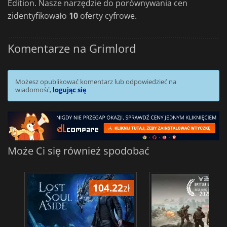
Edition. Nasze narzędzie do porównywania cen
zidentyfikowało
10
oferty cyfrowe.
Komentarze na Grimlord
Możesz opublikować komentarz lub odpowiedzieć na
wiadomość,
logując się
Może Ci się również spodobać
104.22
zł
1