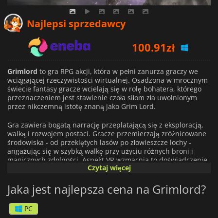
Najlepsi sprzedawcy
100.91
zł
117.13
zł
Grimlord
to gra RPG akcji, która w pełni zanurza graczy we
wciągającej rzeczywistości wirtualnej. Osadzona w mrocznym
świecie fantasy gracze wcielają się w rolę bohatera, którego
108.21
zł
przeznaczeniem jest stawienie czoła siłom zła uwolnionym
przez nikczemną istotę znaną jako Grim Lord.
Gra zawiera bogatą narrację przeplatającą się z eksploracją,
walką i rozwojem postaci. Gracze przemierzają zróżnicowane
środowiska - od przeklętych lasów po złowieszcze lochy -
angażując się w szybką walkę przy użyciu różnych broni i
magicznych zdolności. Aspekt VR wzmacnia to doświadczenie,
Czytaj więcej
pozwalając graczom fizycznie zaangażować się w świat gry,
dzięki czemu każde uderzenie i rzucone zaklęcie wydaje się
Jaka jest najlepsza cena na Grimlord?
bardziej realistyczne.
Personalizacja postaci odgrywa istotną rolę, umożliwiając
PC
graczom dostosowanie ich umiejętności, wyglądu i ekwipunku