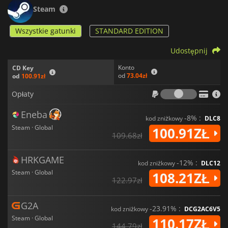
do ich unikalnego stylu gry. Oprócz dynamicznych zadań i
Steam
wymagających przeciwników,
Grimlord
oferuje opcje
kooperacji dla wielu graczy, pozwalając graczom łączyć siły z
Wszystkie gatunki
STANDARD EDITION
przyjaciółmi, aby wspólnie stawić czoła potężnym wrogom i
odkrywać ukryte sekrety.
Udostępnij
Dzięki oszałamiającej grafice, wciągającej fabule i intuicyjnej
Konto
CD Key
mechanice VR,
Grimlord
zapewnia epicką przygodę.
od
73.04zł
od
100.91zł
Opłaty
Opłaty
Eneba
-8% :
kod zniżkowy
DLC8
Steam · Global
100.91ZŁ
109.68zł
HRKGAME
-12% :
kod zniżkowy
DLC12
Steam · Global
108.21ZŁ
122.97zł
G2A
-23.91% :
kod zniżkowy
DCG2AC6V5
Steam · Global
110.17ZŁ
144.79zł