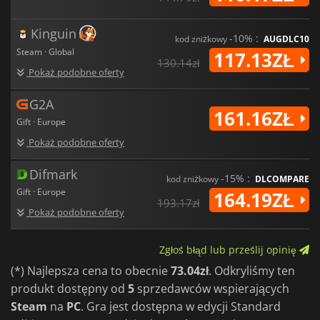
Kinguin
-10% :
kod zniżkowy
AUGDLC10
Steam · Global
117.13ZŁ
130.14zł
Pokaż podobne oferty
G2A
161.16ZŁ
Gift · Europe
Pokaż podobne oferty
Difmark
-15% :
kod zniżkowy
DLCOMPARE
Gift · Europe
164.19ZŁ
193.17zł
Pokaż podobne oferty
Zgłoś błąd lub prześlij opinię
(*) Najlepsza cena to obecnie
73.04zł
. Odkryliśmy ten
produkt dostępny od
5
sprzedawców wspierających
Steam
na
PC
. Gra jest dostępna w edycji Standard