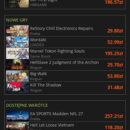
196.57zł
HRKGAME
NOWE GRY
ReStory Chill Electronics Repairs
29.80zł
Eneba
Montabi
52.99zł
LOADED
Marvel Tokon Fighting Souls
195.25zł
Game Boost
HellSlave 2 Judgment of the Archon
25.70zł
Kinguin
Big Walk
53.80zł
Kinguin
Kill The Shadow
31.48zł
Kinguin
DOSTĘPNE WKRÓTCE
EA SPORTS Madden NFL 27
257.21zł
Eneba
Hell Let Loose Vietnam
118.20zł