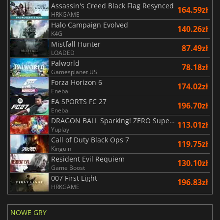
Assassin's Creed Black Flag Resynced
164.59zł
HRKGAME
Halo Campaign Evolved
140.26zł
K4G
Mistfall Hunter
87.49zł
LOADED
Palworld
78.18zł
Gamesplanet US
Forza Horizon 6
174.02zł
Eneba
EA SPORTS FC 27
196.70zł
Eneba
DRAGON BALL Sparking! ZERO Super Limit Breaking NEO
113.01zł
Yuplay
Call of Duty Black Ops 7
119.75zł
Kinguin
Resident Evil Requiem
130.10zł
Game Boost
007 First Light
196.83zł
HRKGAME
NOWE GRY