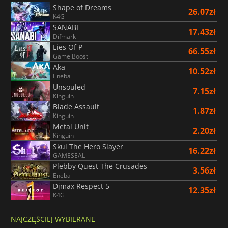
Shape of Dreams
26.07zł
K4G
SANABI
17.43zł
Difmark
Lies Of P
66.55zł
Game Boost
Aka
10.52zł
Eneba
Unsouled
7.15zł
Kinguin
Blade Assault
1.87zł
Kinguin
Metal Unit
2.20zł
Kinguin
Skul The Hero Slayer
16.22zł
GAMESEAL
Plebby Quest The Crusades
3.56zł
Eneba
Djmax Respect 5
12.35zł
K4G
NAJCZĘŚCIEJ WYBIERANE