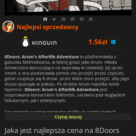
1.56
zł
Najlepsi sprzedawcy
3.40
zł
5.12
zł
8Doors: Arum's Afterlife Adventure
to platformówka z
gatunku Metroidvania, w której grasz jako Arum, młoda
dziewczyna wyruszająca na wyprawę w zaświaty. Jej ojciec
zmarł, a ona postanowiła pomóc mu przejść przez czyściec,
gdzie znajduje się 8 drzwi, przez które musi przejść, aby jego
dusza spoczęła w pokoju. Po drodze Arum napotka wiele
tajemnic.
8Doors: Arum's Afterlife Adventure
jest
inspirowana koreańskim folklorem, zarówno pod względem
fabularnym, jak i estetycznym.
Gra posiada ręcznie rysowaną grafikę w czarno-białych
Czytaj więcej
odcieniach z domieszką czerwieni. Zabierze Cię przez 8
poziomów czyśćca, z których wszystkie są równie
Jaka jest najlepsza cena na 8Doors
niebezpieczne i zawierają 36 różnych typów wrogów oraz 21
unikalnych bossów. Arum będzie miał do dyspozycji 7 różnych