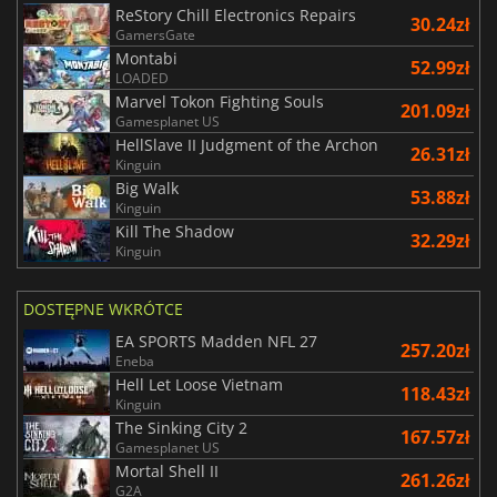
ReStory Chill Electronics Repairs
30.24zł
GamersGate
Montabi
52.99zł
LOADED
Marvel Tokon Fighting Souls
201.09zł
Gamesplanet US
HellSlave II Judgment of the Archon
26.31zł
Kinguin
Big Walk
53.88zł
Kinguin
Kill The Shadow
32.29zł
Kinguin
DOSTĘPNE WKRÓTCE
EA SPORTS Madden NFL 27
257.20zł
Eneba
Hell Let Loose Vietnam
118.43zł
Kinguin
The Sinking City 2
167.57zł
Gamesplanet US
Mortal Shell II
261.26zł
G2A