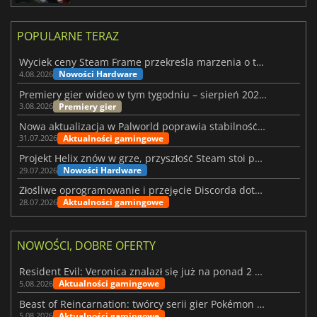
POPULARNE TERAZ
Wyciek ceny Steam Frame przekreśla marzenia o tanim zestawie VR
Nowości Hardware
4.08.2026
Premiery gier wideo w tym tygodniu – sierpień 2026 r. (32. tydzień)
Premiery gier
3.08.2026
Nowa aktualizacja w Palworld poprawia stabilność Sunreach i walk z bossami
Aktualności gamingowe
31.07.2026
Projekt Helix znów w grze, przyszłość Steam stoi pod znakiem zapytania
Nowości Hardware
29.07.2026
Złośliwe oprogramowanie i przejęcie Discorda dotknęły Meccha Chameleon
Aktualności gamingowe
28.07.2026
NOWOŚCI, DOBRE OFERTY
Resident Evil: Veronica znalazł się już na ponad 2 milionach list życzeń
Aktualności gamingowe
5.08.2026
Beast of Reincarnation: twórcy serii gier Pokémon wkraczają na nową ścieżkę
Aktualności gamingowe
5.08.2026