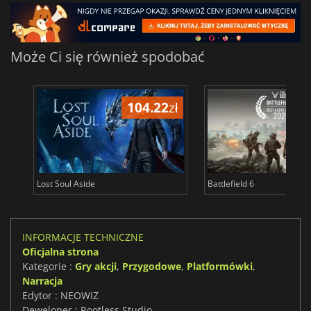
Może Ci się również spodobać
104.22
zł
1
Lost Soul Aside
Battlefield 6
INFORMACJE TECHNICZNE
Oficjalna strona
Kategorie :
Gry akcji
,
Przygodowe
,
Platformówki
,
Narracja
Edytor : NEOWIZ
Deweloper : Rootless Studio