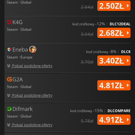
Steam · Global
2.50ZŁ
2.84zł
K4G
-12% :
kod zniżkowy
DLC12DEAL
Steam · Global
2.68ZŁ
3.04zł
Eneba
-8% :
kod zniżkowy
DLC8
Steam · Europe
3.40ZŁ
3.70zł
Pokaż podobne oferty
G2A
4.81ZŁ
Steam · Global
Pokaż podobne oferty
Difmark
-15% :
kod zniżkowy
DLCOMPARE
Steam · Global
4.91ZŁ
5.78zł
Pokaż podobne oferty