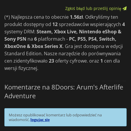
Zgłoś błąd lub prześlij opinię
(*) Najlepsza cena to obecnie
1.56zł
. Odkryliśmy ten
produkt dostępny od
12
sprzedawców wspierających
4
systemy DRM:
Steam, Xbox Live, Nintendo eShop &
Sony PSN
na
6
platformach -
PC, PS5, PS4, Switch,
XboxOne & Xbox Series X
. Gra jest dostępna w edycji
Standard Edition. Nasze narzędzie do porównywania
cen zidentyfikowało
23
oferty cyfrowe. oraz
1
cen dla
wersji fizycznej.
Komentarze na 8Doors: Arum's Afterlife
Adventure
Możesz opublikować komentarz lub odpowiedzieć na
wiadomość,
logując się