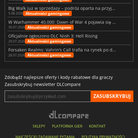
Big Walk już w sprzedaży – podróż oparta na przyjaźni
Aktualności gamingowe
5.08.2026
W Warhammer 40,000: Dawn of War 4 pojawia się frakcja Nekronów
Aktualności gamingowe
30.07.2026
Oficjalnie ogłoszono DLC Nioh 3: Hell Rising
Aktualności gamingowe
29.07.2026
Forsaken Realms: Vahrin’s Call trafia na rynek po dziesięciu latach prac
Aktualności gamingowe
28.07.2026
Zdobądź najlepsze oferty i kody rabatowe dla graczy
Zasubskrybuj newsletter DLCompare
SKLEPY
PLATFORMA GIER
KONTAKT
NAJCZĘŚCIEJ ZADAWANE PYTANIA
POLITYKA PRYWATNOŚCI