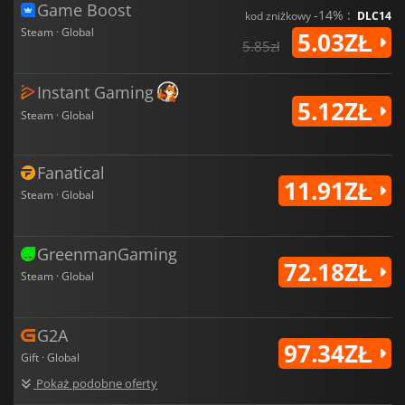
Game Boost
-14% :
kod zniżkowy
DLC14
Steam · Global
5.03ZŁ
5.85zł
Instant Gaming
5.12ZŁ
Steam · Global
Fanatical
11.91ZŁ
Steam · Global
GreenmanGaming
72.18ZŁ
Steam · Global
G2A
97.34ZŁ
Gift · Global
Pokaż podobne oferty