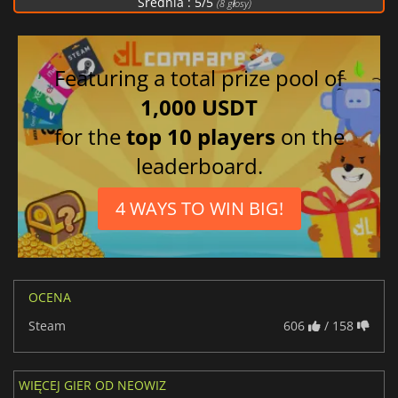
Średnia :
5
/
5
(
8
głosy)
Featuring a total prize pool of
1,000 USDT
for the
top 10 players
on the
leaderboard.
4 WAYS TO WIN BIG!
OCENA
Steam
606
/ 158
WIĘCEJ GIER OD NEOWIZ