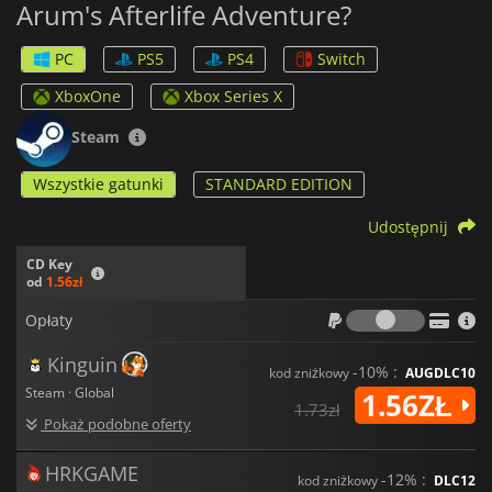
Arum's Afterlife Adventure?
rodzajów broni, aby ich pokonać.
8Doors: Arum's Afterlife Adventure
zabierze Cię w
PC
PS5
PS4
Switch
porywającą przygodę. Na co czekasz, czas uratować duszę
swojego ojca!
XboxOne
Xbox Series X
Steam
Wszystkie gatunki
STANDARD EDITION
Udostępnij
CD Key
od
1.56zł
Opłaty
Opłaty
Kinguin
-10% :
kod zniżkowy
AUGDLC10
Steam · Global
1.56ZŁ
1.73zł
Pokaż podobne oferty
HRKGAME
-12% :
kod zniżkowy
DLC12