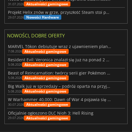
Aktualności gamingowe
31.07.2026
Projekt Helix znów w grze, przyszłość Steam stoi pod znakiem zapytania
Nowości Hardware
29.07.2026
NOWOŚCI, DOBRE OFERTY
MARVEL Tōkon debiutuje wraz z ujawnieniem planu rozwoju na pierwszy rok
Aktualności gamingowe
7.08.2026
Resident Evil: Veronica znalazł się już na ponad 2 milionach list życzeń
Aktualności gamingowe
5.08.2026
Beast of Reincarnation: twórcy serii gier Pokémon wkraczają na nową ścieżkę
Aktualności gamingowe
5.08.2026
Big Walk już w sprzedaży – podróż oparta na przyjaźni
Aktualności gamingowe
5.08.2026
W Warhammer 40,000: Dawn of War 4 pojawia się frakcja Nekronów
Aktualności gamingowe
30.07.2026
Oficjalnie ogłoszono DLC Nioh 3: Hell Rising
Aktualności gamingowe
29.07.2026