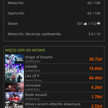
Metacritic
60 / 100
Opencritic
65 / 100
Steam
331
/ 112
Metacritic: Recenzja użytkownika
5.0 / 10
WIĘCEJ GIER OD NEOWIZ
Shape of Dreams
26.72zł
GAMESEAL
SANABI
15.69zł
GAMESEAL
Lies Of P
66.49zł
Game Boost
Unsouled
6.26zł
GAMESEAL
Blade Assault
1.78zł
GAMESEAL
8Doors Arum's Afterlife Adventure
2.55zł