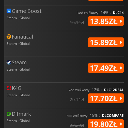
Game Boost
-14% :
kod zniżkowy
DLC14
Steam · Global
13.85ZŁ
16.11zł
Fanatical
15.89ZŁ
Steam · Global
Steam
17.49ZŁ
Steam · Global
K4G
-12% :
kod zniżkowy
DLC12DEAL
Steam · Global
17.70ZŁ
20.11zł
Difmark
-15% :
kod zniżkowy
DLCOMPARE
Steam · Global
19.80ZŁ
23.29zł