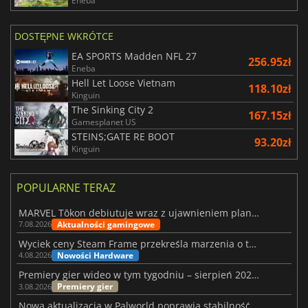
Eneba
DOSTĘPNE WKRÓTCE
EA SPORTS Madden NFL 27
256.95zł
Eneba
Hell Let Loose Vietnam
118.10zł
Kinguin
The Sinking City 2
167.15zł
Gamesplanet US
STEINS;GATE RE BOOT
93.20zł
Kinguin
POPULARNE TERAZ
MARVEL Tōkon debiutuje wraz z ujawnieniem planu rozwoju na pierwszy rok
Aktualności gamingowe
7.08.2026
Wyciek ceny Steam Frame przekreśla marzenia o tanim zestawie VR
Nowości Hardware
4.08.2026
Premiery gier wideo w tym tygodniu – sierpień 2026 r. (32. tydzień)
Premiery gier
3.08.2026
Nowa aktualizacja w Palworld poprawia stabilność Sunreach i walk z bossami