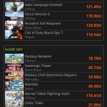
Halo Campaign Evolved
121.49zł
LDShop
Forza Horizon 6
170.90zł
LDShop
Resident Evil Requiem
128.83zł
Game Boost
Call of Duty Black Ops 7
119.54zł
Kinguin
NOWE GRY
Fantasy Network
18.18zł
Difmark
Sovereign Tower
45.73zł
Game Boost
ReStory Chill Electronics Repairs
33.98zł
Allyouplay
Montabi
49.49zł
Steam
Marvel Tokon Fighting Souls
174.61zł
LDShop
Doloc Town
21.86zł