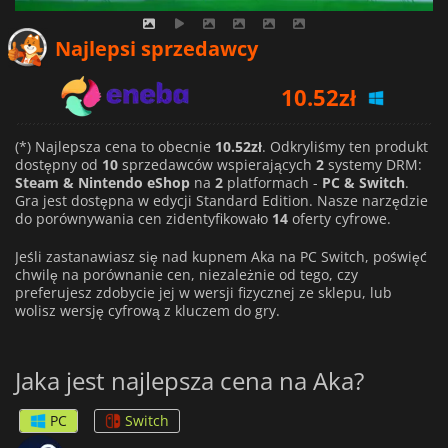
Najlepsi sprzedawcy
10.52
zł
11.08
zł
(*) Najlepsza cena to obecnie
10.52zł
. Odkryliśmy ten produkt
11.00
zł
dostępny od
10
sprzedawców wspierających
2
systemy DRM:
Steam & Nintendo eShop
na
2
platformach -
PC & Switch
.
Gra jest dostępna w edycji Standard Edition. Nasze narzędzie
do porównywania cen zidentyfikowało
14
oferty cyfrowe.
Jeśli zastanawiasz się nad kupnem Aka na PC Switch, poświęć
chwilę na porównanie cen, niezależnie od tego, czy
preferujesz zdobycie jej w wersji fizycznej ze sklepu, lub
wolisz wersję cyfrową z kluczem do gry.
Jaka jest najlepsza cena na Aka?
PC
Switch