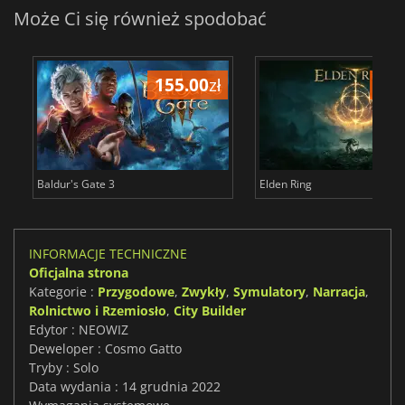
Może Ci się również spodobać
155.00
zł
175
Baldur's Gate 3
Elden Ring
INFORMACJE TECHNICZNE
Oficjalna strona
Kategorie :
Przygodowe
,
Zwykły
,
Symulatory
,
Narracja
,
Rolnictwo i Rzemiosło
,
City Builder
Edytor : NEOWIZ
Deweloper : Cosmo Gatto
Tryby : Solo
Data wydania : 14 grudnia 2022