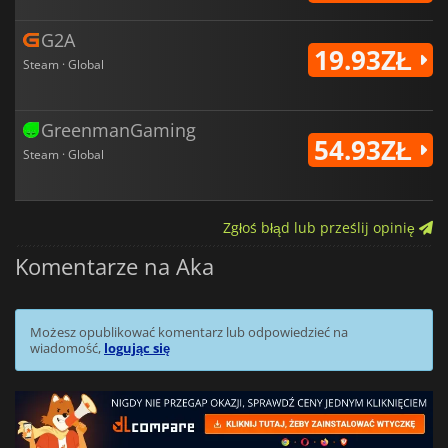
G2A
19.93ZŁ
Steam · Global
GreenmanGaming
54.93ZŁ
Steam · Global
Zgłoś błąd lub prześlij opinię
Komentarze na Aka
Możesz opublikować komentarz lub odpowiedzieć na
wiadomość,
logując się