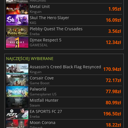
HRKGAME
Metal Unit
1.95zł
Kinguin
Skul The Hero Slayer
16.09zł
K4G
Plebby Quest The Crusades
3.56zł
Eneba
Djmax Respect 5
12.34zł
GAMESEAL
NAJCZĘŚCIEJ WYBIERANE
Assassin's Creed Black Flag Resynced
170.94zł
Kinguin
Corsair Cove
72.17zł
Game Boost
Palworld
77.98zł
Gamesplanet US
Mistfall Hunter
80.99zł
Steam
EA SPORTS FC 27
196.50zł
Eneba
Moon Corona
18.22zł
Difmark