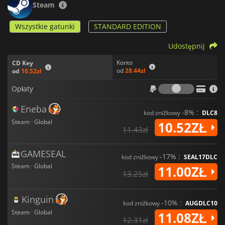
Steam
Wszystkie gatunki
STANDARD EDITION
Udostępnij
Konto
CD Key
od
28.44zł
od
10.52zł
Opłaty
Opłaty
Eneba
-8% :
kod zniżkowy
DLC8
Steam · Global
10.52ZŁ
11.43zł
GAMESEAL
-17% :
kod zniżkowy
SEAL17DLC
Steam · Global
11.00ZŁ
13.25zł
Kinguin
-10% :
kod zniżkowy
AUGDLC10
Steam · Global
11.08ZŁ
12.31zł