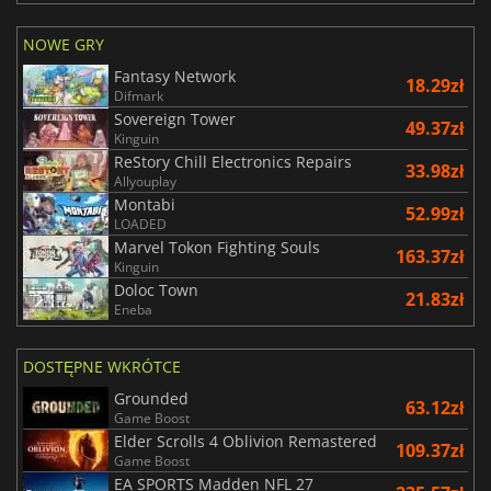
NOWE GRY
Fantasy Network
18.29zł
Difmark
Sovereign Tower
49.37zł
Kinguin
ReStory Chill Electronics Repairs
33.98zł
Allyouplay
Montabi
52.99zł
LOADED
Marvel Tokon Fighting Souls
163.37zł
Kinguin
Doloc Town
21.83zł
Eneba
DOSTĘPNE WKRÓTCE
Grounded
63.12zł
Game Boost
Elder Scrolls 4 Oblivion Remastered
109.37zł
Game Boost
EA SPORTS Madden NFL 27