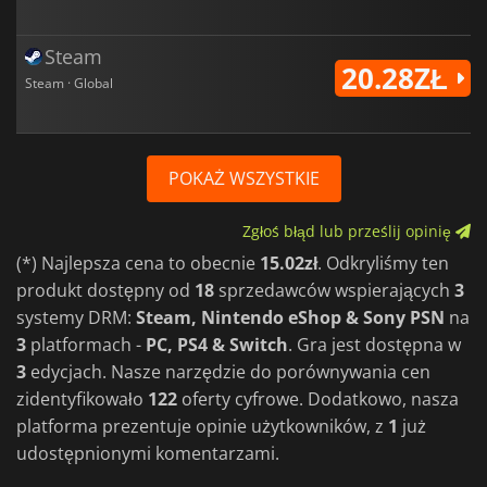
Steam
20.28ZŁ
Steam · Global
POKAŻ WSZYSTKIE
Zgłoś błąd lub prześlij opinię
(*) Najlepsza cena to obecnie
15.02zł
. Odkryliśmy ten
produkt dostępny od
18
sprzedawców wspierających
3
systemy DRM:
Steam, Nintendo eShop & Sony PSN
na
3
platformach -
PC, PS4 & Switch
. Gra jest dostępna w
3
edycjach. Nasze narzędzie do porównywania cen
zidentyfikowało
122
oferty cyfrowe. Dodatkowo, nasza
platforma prezentuje opinie użytkowników, z
1
już
udostępnionymi komentarzami.