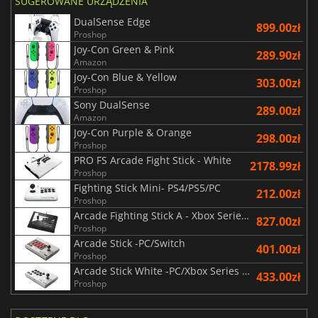
SUGEROWANE URZĄDZENIA
DualSense Edge
899.00zł
Proshop
Joy-Con Green & Pink
289.90zł
Amazon
Joy-Con Blue & Yellow
303.00zł
Proshop
Sony DualSense
289.00zł
Amazon
Joy-Con Purple & Orange
298.00zł
Proshop
PRO FS Arcade Fight Stick - White
2178.99zł
Proshop
Fighting Stick Mini- PS4/PS5/PC
212.00zł
Proshop
Arcade Fighting Stick A - Xbox Series X | S/Xbox One/PC
827.00zł
Proshop
Arcade Stick -PC/Switch
401.00zł
Proshop
Arcade Stick White -PC/Xbox Series X|S/Xbox One
433.00zł
Proshop