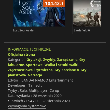
104.42
zł
1
Lost Soul Aside
Battlefield 6
INFORMACJE TECHNICZNE
Oficjalna strona
Kategorie :
Gry akcji
,
Zwykły
,
Zarządzanie
,
Gry
fabularne
,
Sportowe
,
Walka i sztuki walki
,
Zręcznościowe i rytmiczne
,
Gry Karciane & Gry
planszowe
,
Narracja
Edytor : BANDAI NAMCO Entertainment
Deweloper : Tamsoft
Tryby : Solo, Multiplayer, Co-op
Data wydania : 28 września 2020
Switch / PS4 / PC : 28 sierpnia 2020
Wymagania systemowe