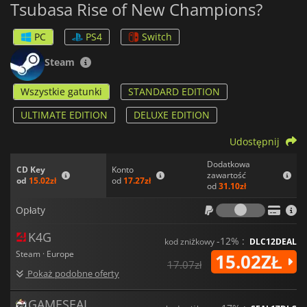
Tsubasa Rise of New Champions?
Misaki, Hikaru Matsuyama i Jun Misugi są również
potwierdzeni.
PC
PS4
Switch
Steam
Wszystkie gatunki
STANDARD EDITION
ULTIMATE EDITION
DELUXE EDITION
Udostępnij
Dodatkowa
Konto
CD Key
zawartość
od
17.27zł
od
15.02zł
od
31.10zł
Opłaty
Opłaty
K4G
-12% :
kod zniżkowy
DLC12DEAL
Steam · Europe
15.02ZŁ
17.07zł
Pokaż podobne oferty
GAMESEAL