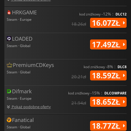
HRKGAME
-12% :
kod zniżkowy
DLC12
Steam · Europe
16.07ZŁ
18.26zł
LOADED
17.49ZŁ
Steam · Global
PremiumCDKeys
-8% :
kod zniżkowy
DLC8
Steam · Global
18.59ZŁ
20.21zł
Difmark
-15% :
kod zniżkowy
DLCOMPARE
Steam · Europe
18.65ZŁ
21.94zł
Pokaż podobne oferty
Fanatical
18.77ZŁ
Steam · Global