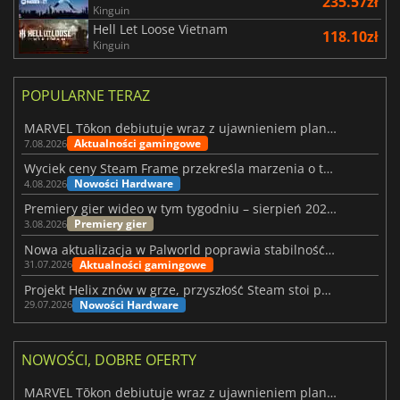
235.57zł
Kinguin
Hell Let Loose Vietnam
118.10zł
Kinguin
POPULARNE TERAZ
MARVEL Tōkon debiutuje wraz z ujawnieniem planu rozwoju na pierwszy rok
Aktualności gamingowe
7.08.2026
Wyciek ceny Steam Frame przekreśla marzenia o tanim zestawie VR
Nowości Hardware
4.08.2026
Premiery gier wideo w tym tygodniu – sierpień 2026 r. (32. tydzień)
Premiery gier
3.08.2026
Nowa aktualizacja w Palworld poprawia stabilność Sunreach i walk z bossami
Aktualności gamingowe
31.07.2026
Projekt Helix znów w grze, przyszłość Steam stoi pod znakiem zapytania
Nowości Hardware
29.07.2026
NOWOŚCI, DOBRE OFERTY
MARVEL Tōkon debiutuje wraz z ujawnieniem planu rozwoju na pierwszy rok