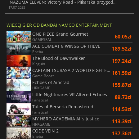
INAZUMA ELEVEN: Victory Road - Piłkarska przygoda zmienia zasady gry
17.07.2025
WIĘCEJ GIER OD BANDAI NAMCO ENTERTAINMENT
ONE PIECE Grand Gourmet
60.05zł
GAMESEAL
ACE COMBAT 8 WINGS OF THEVE
189.52zł
Eneba
The Blood of Dawnwalker
197.24zł
Kinguin
CAPTAIN TSUBASA 2 WORLD FIGHTERS
161.59zł
Game Boost
Echoes of Aincrad
155.87zł
HRKGAME
Little Nightmares VR Altered Echoes
89.73zł
Fanatical
Tales of Berseria Remastered
114.53zł
Fanatical
MY HERO ACADEMIA All’s Justice
113.39zł
HRKGAME
CODE VEIN 2
137.36zł
Eneba