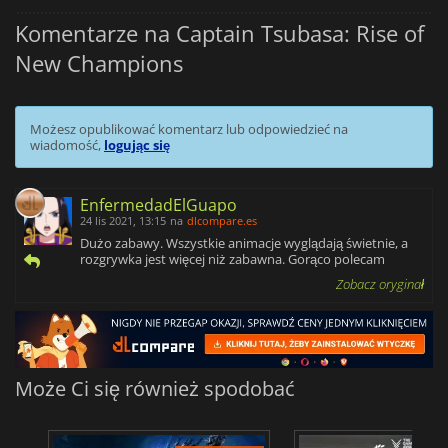
Komentarze na Captain Tsubasa: Rise of
New Champions
Możesz opublikować komentarz lub odpowiedzieć na
wiadomość,
logując się
EnfermedadElGuapo
24 lis 2021, 13:15
na
dlcompare.es
Dużo zabawy. Wszystkie animacje wyglądają świetnie, a
rozgrywka jest więcej niż zabawna. Gorąco polecam
Zobacz oryginał
Może Ci się również spodobać