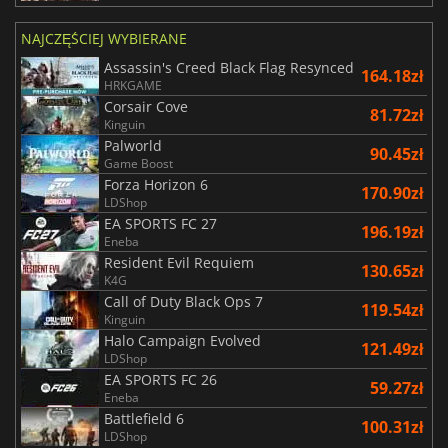
NAJCZĘŚCIEJ WYBIERANE
Assassin's Creed Black Flag Resynced
164.18zł
HRKGAME
Corsair Cove
81.72zł
Kinguin
Palworld
90.45zł
Game Boost
Forza Horizon 6
170.90zł
LDShop
EA SPORTS FC 27
196.19zł
Eneba
Resident Evil Requiem
130.65zł
K4G
Call of Duty Black Ops 7
119.54zł
Kinguin
Halo Campaign Evolved
121.49zł
LDShop
EA SPORTS FC 26
59.27zł
Eneba
Battlefield 6
100.31zł
LDShop