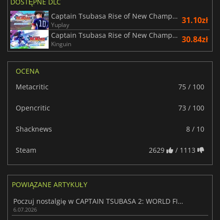
DOSTĘPNE DLC
Captain Tsubasa Rise of New Champions Character Mission Pass
31.10zł
Yuplay
Captain Tsubasa Rise of New Champions Character Pass
30.84zł
Kinguin
OCENA
Metacritic
75 / 100
Opencritic
73 / 100
Shacknews
8 / 10
Steam
2629
/ 1113
POWIĄZANE ARTYKUŁY
Poczuj nostalgię w CAPTAIN TSUBASA 2: WORLD FIGHTERS
6.07.2026