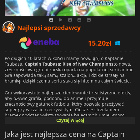
Najlepsi sprzedawcy
15.20
zł
15.66
zł
20.59
zł
Po długich 10 latach w końcu mamy nową grę o Kaptanie
Tsubasa.
Captain Tsubasa: Rise of New Champions
to nowa,
zręcznościowa gra piłkarska oparta na popularnej serii anime.
Gra zapowiada taką samą szaloną akcję i dzikie strzały na
bramkę, dzięki czemu seria stała się hitem na całym świecie.
Gra wykorzystuje najlepsze cieniowanie i realistyczne efekty,
aby ożywić grafikę podobną do anime i przyjmuje
zręcznościowy gatunek futbolu, który pozwala przeżywać
super gry w czasie rzeczywistym. Ciesz się strzelaniem
bramek podczas wykrzystywania bajecznych umiejętności
Czytaj więcej
przeciwko przeciwnikom z dużą prędkością, opanowując
proste sterowanie. Przedstawione zostaną najpopularniejsze
Jaka jest najlepsza cena na Captain
postacie z serii wraz z własnymi stylami kickera. Oprócz
Tsubasy Ozora, Kojiro Hyuga, Genzo Wakabayashi, Taro