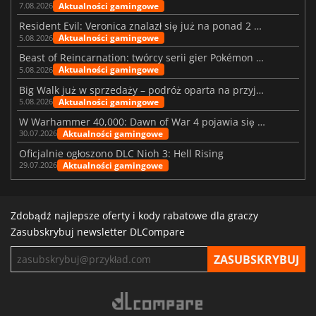
Aktualności gamingowe
7.08.2026
Resident Evil: Veronica znalazł się już na ponad 2 milionach list życzeń
Aktualności gamingowe
5.08.2026
Beast of Reincarnation: twórcy serii gier Pokémon wkraczają na nową ścieżkę
Aktualności gamingowe
5.08.2026
Big Walk już w sprzedaży – podróż oparta na przyjaźni
Aktualności gamingowe
5.08.2026
W Warhammer 40,000: Dawn of War 4 pojawia się frakcja Nekronów
Aktualności gamingowe
30.07.2026
Oficjalnie ogłoszono DLC Nioh 3: Hell Rising
Aktualności gamingowe
29.07.2026
Zdobądź najlepsze oferty i kody rabatowe dla graczy
Zasubskrybuj newsletter DLCompare