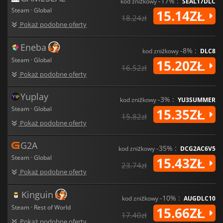
-17% :
kod zniżkowy
SEAL17DLC
Steam · Global
15.14ZŁ
18.24zł
Pokaż podobne oferty
Eneba
-8% :
kod zniżkowy
DLC8
Steam · Global
15.20ZŁ
16.52zł
Pokaż podobne oferty
Yuplay
-3% :
kod zniżkowy
YU3SUMMER
Steam · Global
15.35ZŁ
15.82zł
Pokaż podobne oferty
G2A
-35% :
kod zniżkowy
DCG2AC6V5
Steam · Global
15.43ZŁ
23.74zł
Pokaż podobne oferty
Kinguin
-10% :
kod zniżkowy
AUGDLC10
Steam · Rest of World
15.66ZŁ
17.40zł
Pokaż podobne oferty