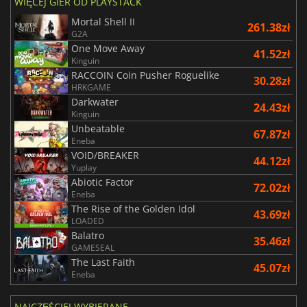
WIĘCEJ GIER OD PLAYSTACK
Mortal Shell II
261.38zł
G2A
One Move Away
41.52zł
Kinguin
RACCOIN Coin Pusher Roguelike
30.28zł
HRKGAME
Darkwater
24.43zł
Kinguin
Unbeatable
67.87zł
Eneba
VOID/BREAKER
44.12zł
Yuplay
Abiotic Factor
72.02zł
Eneba
The Rise of the Golden Idol
43.69zł
LOADED
Balatro
35.46zł
GAMESEAL
The Last Faith
45.07zł
Eneba
NAJCZĘŚCIEJ WYBIERANE