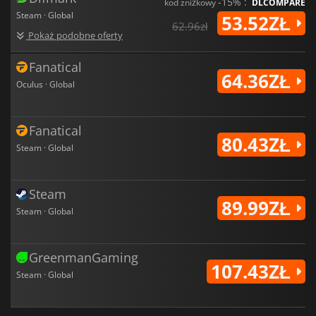
-15% :
kod zniżkowy
DLCOMPARE
Steam · Global
53.52ZŁ
62.96zł
Pokaż podobne oferty
Fanatical
64.36ZŁ
Oculus · Global
Fanatical
80.43ZŁ
Steam · Global
Steam
89.99ZŁ
Steam · Global
GreenmanGaming
107.43ZŁ
Steam · Global