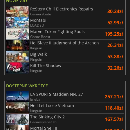
NOWE GRY
ReStory Chill Electronics Repairs
30.24zł
GamersGate
Montabi
52.99zł
LOADED
Marvel Tokon Fighting Souls
195.25zł
Game Boost
HellSlave II Judgment of the Archon
26.31zł
Kinguin
Big Walk
53.88zł
Kinguin
Kill The Shadow
32.26zł
Kinguin
DOSTĘPNE WKRÓTCE
EA SPORTS Madden NFL 27
257.21zł
Eneba
Hell Let Loose Vietnam
118.40zł
Kinguin
The Sinking City 2
167.57zł
Gamesplanet US
Mortal Shell II