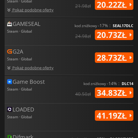
Steam · Global
20.22ZŁ
21.98zł
Pokaż podobne oferty
GAMESEAL
-17% :
kod zniżkowy
SEAL17DLC
Steam · Global
20.73ZŁ
24.98zł
G2A
28.73ZŁ
Steam · Global
Pokaż podobne oferty
Game Boost
-14% :
kod zniżkowy
DLC14
Steam · Global
34.83ZŁ
40.50zł
LOADED
41.19ZŁ
Steam · Global
Difmark