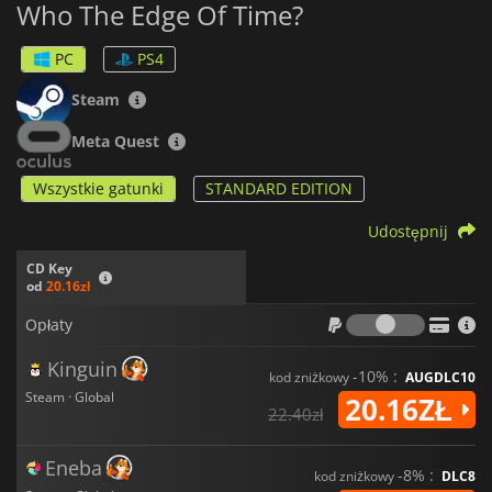
Who The Edge Of Time?
przy Twoim biodrze.
PC
PS4
Steam
Meta Quest
Wszystkie gatunki
STANDARD EDITION
Udostępnij
CD Key
od
20.16zł
Opłaty
Opłaty
Kinguin
-10% :
kod zniżkowy
AUGDLC10
Steam · Global
20.16ZŁ
22.40zł
Eneba
-8% :
kod zniżkowy
DLC8