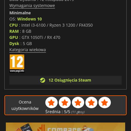
Wymagania systemowe
Minimalne
OS:
Windows 10
CPU
: Intel i3-6100 / Ryzen 3 1200 / FX4350
RAM
: 8 GB
GPU
: GTX 1050Ti / RX 470
Dysk
: 5 GB
Kategoria wiekowa
12 Osiągnięcia Steam
Ocena
użytkowników
Średnia :
5
/
5
(
11
głosy)