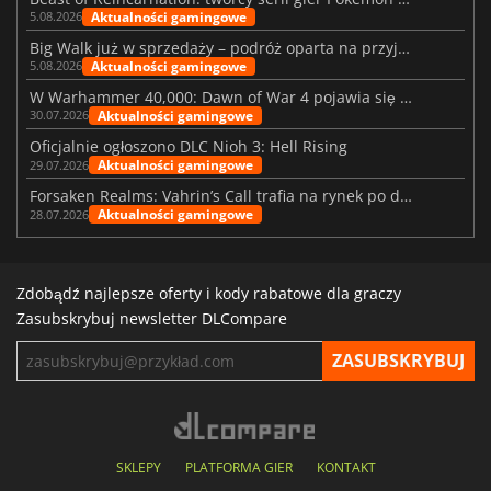
Aktualności gamingowe
5.08.2026
Big Walk już w sprzedaży – podróż oparta na przyjaźni
Aktualności gamingowe
5.08.2026
W Warhammer 40,000: Dawn of War 4 pojawia się frakcja Nekronów
Aktualności gamingowe
30.07.2026
Oficjalnie ogłoszono DLC Nioh 3: Hell Rising
Aktualności gamingowe
29.07.2026
Forsaken Realms: Vahrin’s Call trafia na rynek po dziesięciu latach prac
Aktualności gamingowe
28.07.2026
Zdobądź najlepsze oferty i kody rabatowe dla graczy
Zasubskrybuj newsletter DLCompare
SKLEPY
PLATFORMA GIER
KONTAKT