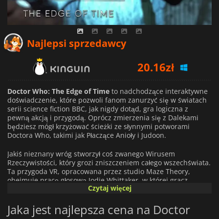
20.16
zł
Najlepsi sprzedawcy
20.22
zł
20.73
zł
Doctor Who: The Edge of Time
to nadchodzące interaktywne
doświadczenie, które pozwoli fanom zanurzyć się w światach
serii science fiction BBC, jak nigdy dotąd, gra logiczna z
pewną akcją i przygodą. Oprócz zmierzenia się z Dalekami
będziesz mógł krzyżować ścieżki ze słynnymi potworami
Doctora Who, takimi jak Płaczące Anioły i Judoon.
Jakiś nieznany wróg stworzył coś zwanego Wirusem
Rzeczywistości, który grozi zniszczeniem całego wszechświata.
Ta przygoda VR, opracowana przez studio Maze Theory,
obejmuje pracę głosową Jodie Whittaker, w której gracz
Czytaj więcej
obsadzany jest jako towarzysz Doktora. W grze używa się
zestawu słuchawkowego VR, słuchawek i dwóch joysticków -
Jaka jest najlepsza cena na Doctor
lewy joystick kontroluje twoje ruchy, a prawy kontroluje
umiejscowienie kamery i śrubokręt soniczny umiejscowiony