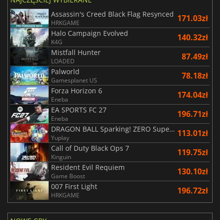
Assassin's Creed Black Flag Resynced
171.03zł
HRKGAME
Halo Campaign Evolved
140.32zł
K4G
Mistfall Hunter
87.49zł
LOADED
Palworld
78.18zł
Gamesplanet US
Forza Horizon 6
174.04zł
Eneba
EA SPORTS FC 27
196.71zł
Eneba
DRAGON BALL Sparking! ZERO Super Limit Breaking NEO
113.01zł
Yuplay
Call of Duty Black Ops 7
119.75zł
Kinguin
Resident Evil Requiem
130.10zł
Game Boost
007 First Light
196.72zł
HRKGAME