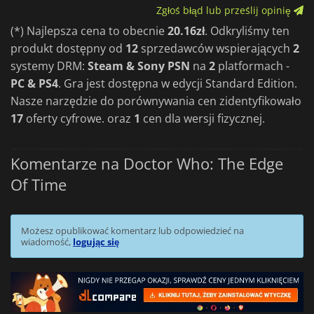
Zgłoś błąd lub prześlij opinię
(*) Najlepsza cena to obecnie
20.16zł
. Odkryliśmy ten
produkt dostępny od
12
sprzedawców wspierających
2
systemy DRM:
Steam & Sony PSN
na
2
platformach -
PC & PS4
. Gra jest dostępna w edycji Standard Edition.
Nasze narzędzie do porównywania cen zidentyfikowało
17
oferty cyfrowe. oraz
1
cen dla wersji fizycznej.
Komentarze na Doctor Who: The Edge
Of Time
Możesz opublikować komentarz lub odpowiedzieć na
wiadomość,
logując się