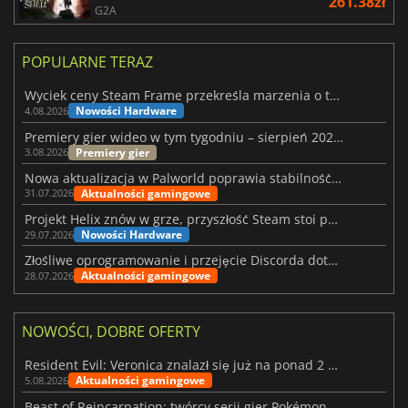
261.38zł
G2A
POPULARNE TERAZ
Wyciek ceny Steam Frame przekreśla marzenia o tanim zestawie VR
Nowości Hardware
4.08.2026
Premiery gier wideo w tym tygodniu – sierpień 2026 r. (32. tydzień)
Premiery gier
3.08.2026
Nowa aktualizacja w Palworld poprawia stabilność Sunreach i walk z bossami
Aktualności gamingowe
31.07.2026
Projekt Helix znów w grze, przyszłość Steam stoi pod znakiem zapytania
Nowości Hardware
29.07.2026
Złośliwe oprogramowanie i przejęcie Discorda dotknęły Meccha Chameleon
Aktualności gamingowe
28.07.2026
NOWOŚCI, DOBRE OFERTY
Resident Evil: Veronica znalazł się już na ponad 2 milionach list życzeń
Aktualności gamingowe
5.08.2026
Beast of Reincarnation: twórcy serii gier Pokémon wkraczają na nową ścieżkę