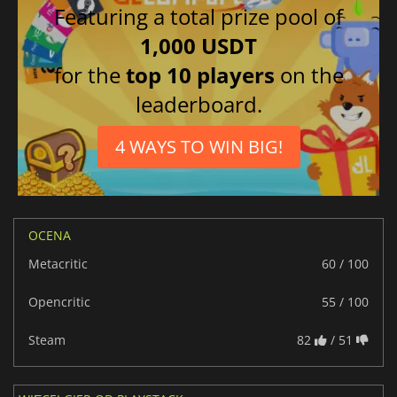
Featuring a total prize pool of
1,000 USDT
for the
top 10 players
on the
leaderboard.
4 WAYS TO WIN BIG!
OCENA
Metacritic
60 / 100
Opencritic
55 / 100
Steam
82
/ 51