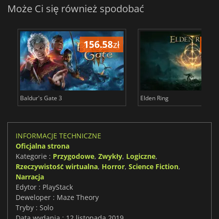
Może Ci się również spodobać
156.58
zł
175
Baldur's Gate 3
Elden Ring
INFORMACJE TECHNICZNE
Oficjalna strona
Kategorie :
Przygodowe
,
Zwykły
,
Logiczne
,
Rzeczywistość wirtualna
,
Horror
,
Science Fiction
,
Narracja
Edytor : PlayStack
Deweloper : Maze Theory
Tryby : Solo
Data wydania : 12 listopada 2019