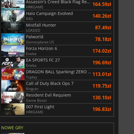
Assassin's Creed Black Flag Resynced
164.59zł
HRKGAME
Halo Campaign Evolved
140.26zł
K4G
Mistfall Hunter
87.49zł
LOADED
Palworld
78.18zł
Gamesplanet US
Forza Horizon 6
174.02zł
Eneba
EA SPORTS FC 27
196.69zł
Eneba
DRAGON BALL Sparking! ZERO Super Limit Breaking NEO
113.01zł
Yuplay
Call of Duty Black Ops 7
119.75zł
Kinguin
Resident Evil Requiem
130.10zł
Game Boost
007 First Light
196.83zł
HRKGAME
NOWE GRY