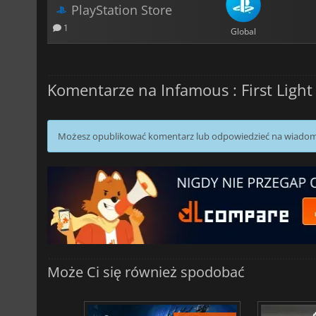
PlayStation Store
1
Global
Komentarze na Infamous : First Light
Możesz opublikować komentarz lub odpowiedzieć na wiado
Może Ci się również spodobać