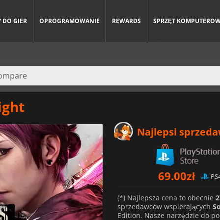
 DO GIER
OPROGRAMOWANIE
REWARDS
SPRZĘT KOMPUTERO
ight
Najlepsi sprzed
69.00
zł
PS
(*) Najlepsza cena to obecnie
2
sprzedawców wspierających
S
Edition. Nasze narzędzie do p