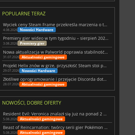
POPULARNE TERAZ
Wyciek ceny Steam Frame przekreśla marzenia o tanim zestawie VR
Nowości Hardware
4.08.2026
Premiery gier wideo w tym tygodniu – sierpień 2026 r. (32. tydzień)
Premiery gier
3.08.2026
Nowa aktualizacja w Palworld poprawia stabilność Sunreach i walk z bossami
Aktualności gamingowe
31.07.2026
Projekt Helix znów w grze, przyszłość Steam stoi pod znakiem zapytania
Nowości Hardware
29.07.2026
Złośliwe oprogramowanie i przejęcie Discorda dotknęły Meccha Chameleon
Aktualności gamingowe
28.07.2026
NOWOŚCI, DOBRE OFERTY
Resident Evil: Veronica znalazł się już na ponad 2 milionach list życzeń
Aktualności gamingowe
5.08.2026
Beast of Reincarnation: twórcy serii gier Pokémon wkraczają na nową ścieżkę
Aktualności gamingowe
5.08.2026