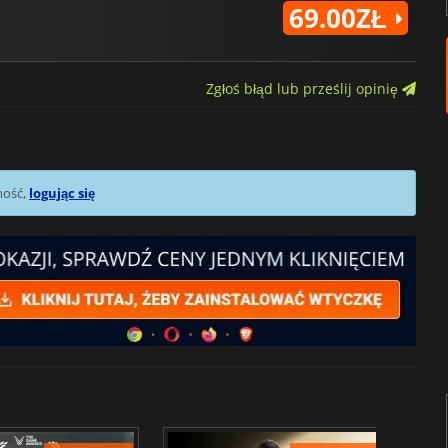
69.00ZŁ
Zgłoś błąd lub prześlij opinię
mość,
logując się