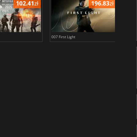
102.41
zł
196.83
zł
007 First Light
Baldu