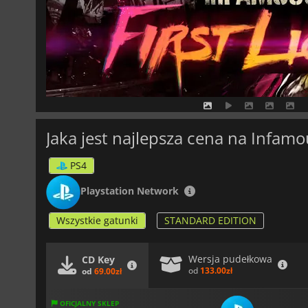
Jaka jest najlepsza cena na Infamou
PS4
Playstation Network
Wszystkie gatunki
STANDARD EDITION
Wersja pudełkowa
CD Key
od
133.00zł
od
69.00zł
OFICJALNY SKLEP