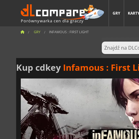
GRY
KARTY
Porównywarka cen dla graczy
GRY
INFAMOUS : FIRST LIGHT
Kup cdkey
Infamous : First L