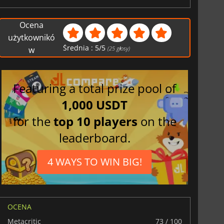
Ocena
użytkownikó
Średnia :
5
/
5
w
(
25
głosy)
Featuring a total prize pool of
1,000 USDT
for the
top 10 players
on the
leaderboard.
4 WAYS TO WIN BIG!
OCENA
Metacritic
73 / 100