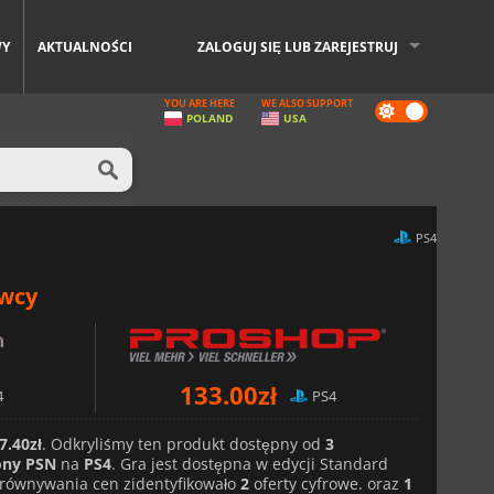
WY
AKTUALNOŚCI
ZALOGUJ SIĘ LUB ZAREJESTRUJ
YOU ARE HERE
WE ALSO SUPPORT
Dark
POLAND
USA
mode
PS4
awcy
133.00
zł
4
PS4
7.40zł
. Odkryliśmy ten produkt dostępny od
3
ony PSN
na
PS4
. Gra jest dostępna w edycji Standard
orównywania cen zidentyfikowało
2
oferty cyfrowe. oraz
1