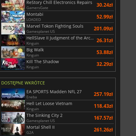
ReStory Chill Electronics Repairs
30.24zł
GamersGate
Montabi
52.99zł
LOADED
Marvel Tokon Fighting Souls
201.09zł
Gamesplanet US
HellSlave II Judgment of the Archon
26.31zł
Kinguin
Big Walk
53.88zł
Kinguin
Kill The Shadow
32.29zł
Kinguin
DOSTĘPNE WKRÓTCE
EA SPORTS Madden NFL 27
257.19zł
Eneba
Hell Let Loose Vietnam
118.43zł
Kinguin
The Sinking City 2
167.57zł
Gamesplanet US
Mortal Shell II
261.26zł
G2A