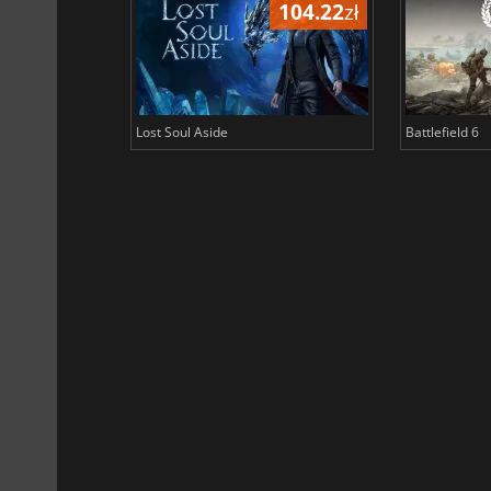
104.22
zł
Lost Soul Aside
Battlefield 6