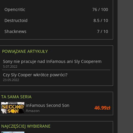
156.57
zł
175.00
zł
Opencritic
76 / 100
Destructoid
8.5 / 10
Shacknews
7 / 10
r's Gate 3
Elden Ring
POWIĄZANE ARTYKUŁY
Sony nie pracuje nad InFamous ani Sly Cooperem
5.07.2022
Czy Sly Cooper wkrótce powróci?
23.05.2022
TA SAMA SERIA
inFamous Second Son
46.99zł
Amazon
NAJCZĘŚCIEJ WYBIERANE