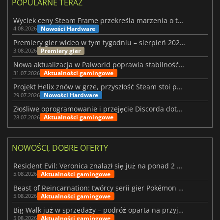
POPULARNE TERAZ
Wyciek ceny Steam Frame przekreśla marzenia o tanim zestawie VR
Nowości Hardware
4.08.2026
Premiery gier wideo w tym tygodniu – sierpień 2026 r. (32. tydzień)
Premiery gier
3.08.2026
Nowa aktualizacja w Palworld poprawia stabilność Sunreach i walk z bossami
Aktualności gamingowe
31.07.2026
Projekt Helix znów w grze, przyszłość Steam stoi pod znakiem zapytania
Nowości Hardware
29.07.2026
Złośliwe oprogramowanie i przejęcie Discorda dotknęły Meccha Chameleon
Aktualności gamingowe
28.07.2026
NOWOŚCI, DOBRE OFERTY
Resident Evil: Veronica znalazł się już na ponad 2 milionach list życzeń
Aktualności gamingowe
5.08.2026
Beast of Reincarnation: twórcy serii gier Pokémon wkraczają na nową ścieżkę
Aktualności gamingowe
5.08.2026
Big Walk już w sprzedaży – podróż oparta na przyjaźni
Aktualności gamingowe
5.08.2026