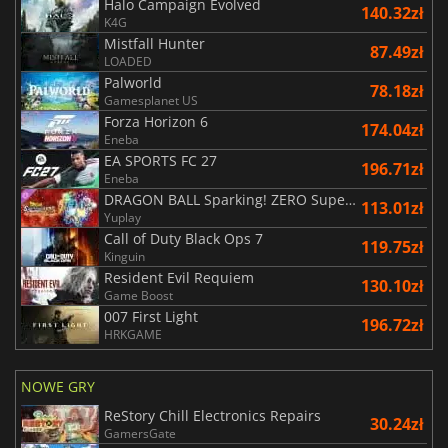
Halo Campaign Evolved
140.32zł
K4G
Mistfall Hunter
87.49zł
LOADED
Palworld
78.18zł
Gamesplanet US
Forza Horizon 6
174.04zł
Eneba
EA SPORTS FC 27
196.71zł
Eneba
DRAGON BALL Sparking! ZERO Super Limit Breaking NEO
113.01zł
Yuplay
Call of Duty Black Ops 7
119.75zł
Kinguin
Resident Evil Requiem
130.10zł
Game Boost
007 First Light
196.72zł
HRKGAME
NOWE GRY
ReStory Chill Electronics Repairs
30.24zł
GamersGate