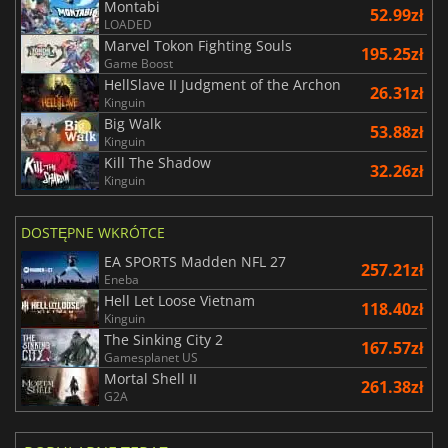
Montabi
52.99zł
LOADED
Marvel Tokon Fighting Souls
195.25zł
Game Boost
HellSlave II Judgment of the Archon
26.31zł
Kinguin
Big Walk
53.88zł
Kinguin
Kill The Shadow
32.26zł
Kinguin
DOSTĘPNE WKRÓTCE
EA SPORTS Madden NFL 27
257.21zł
Eneba
Hell Let Loose Vietnam
118.40zł
Kinguin
The Sinking City 2
167.57zł
Gamesplanet US
Mortal Shell II
261.38zł
G2A