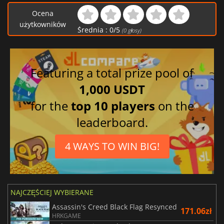
Ocena
użytkowników
Średnia :
0
/
5
(
0
głosy)
Featuring a total prize pool of
1,000 USDT
for the
top 10 players
on the
leaderboard.
4 WAYS TO WIN BIG!
NAJCZĘŚCIEJ WYBIERANE
Assassin's Creed Black Flag Resynced
171.06zł
HRKGAME