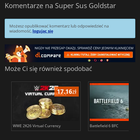
Komentarze na Super Sus Goldstar
Możesz opublikować komentarz lub odpowiedzieć na
wiadomość,
logując się
Może Ci się również spodobać
17.16
zł
34
WWE 2K26 Virtual Currency
Battlefield 6 BFC