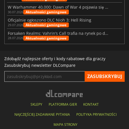
W Warhammer 40,000: Dawn of War 4 pojawia się frakcja Nekronów
Aktualności gamingowe
30.07.2026
Oficjalnie ogłoszono DLC Nioh 3: Hell Rising
Aktualności gamingowe
29.07.2026
Forsaken Realms: Vahrin’s Call trafia na rynek po dziesięciu latach prac
Aktualności gamingowe
28.07.2026
Zdobądź najlepsze oferty i kody rabatowe dla graczy
Zasubskrybuj newsletter DLCompare
SKLEPY
PLATFORMA GIER
KONTAKT
NAJCZĘŚCIEJ ZADAWANE PYTANIA
POLITYKA PRYWATNOŚCI
MAPA STRONY