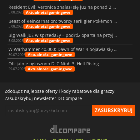
Resident Evil: Veronica znalazł się już na ponad 2 milionach list życzeń
Aktualności gamingowe
5.08.2026
Beast of Reincarnation: twórcy serii gier Pokémon wkraczają na nową ścieżkę
Aktualności gamingowe
5.08.2026
Big Walk już w sprzedaży – podróż oparta na przyjaźni
Aktualności gamingowe
5.08.2026
W Warhammer 40,000: Dawn of War 4 pojawia się frakcja Nekronów
Aktualności gamingowe
30.07.2026
Oficjalnie ogłoszono DLC Nioh 3: Hell Rising
Aktualności gamingowe
29.07.2026
Zdobądź najlepsze oferty i kody rabatowe dla graczy
Zasubskrybuj newsletter DLCompare