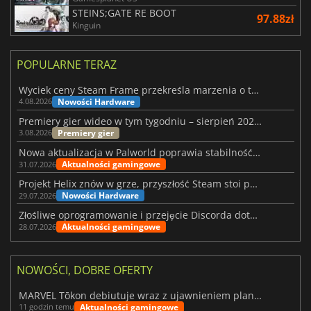
STEINS;GATE RE BOOT
97.88zł
Kinguin
POPULARNE TERAZ
Wyciek ceny Steam Frame przekreśla marzenia o tanim zestawie VR
Nowości Hardware
4.08.2026
Premiery gier wideo w tym tygodniu – sierpień 2026 r. (32. tydzień)
Premiery gier
3.08.2026
Nowa aktualizacja w Palworld poprawia stabilność Sunreach i walk z bossami
Aktualności gamingowe
31.07.2026
Projekt Helix znów w grze, przyszłość Steam stoi pod znakiem zapytania
Nowości Hardware
29.07.2026
Złośliwe oprogramowanie i przejęcie Discorda dotknęły Meccha Chameleon
Aktualności gamingowe
28.07.2026
NOWOŚCI, DOBRE OFERTY
MARVEL Tōkon debiutuje wraz z ujawnieniem planu rozwoju na pierwszy rok
Aktualności gamingowe
11 godzin temu