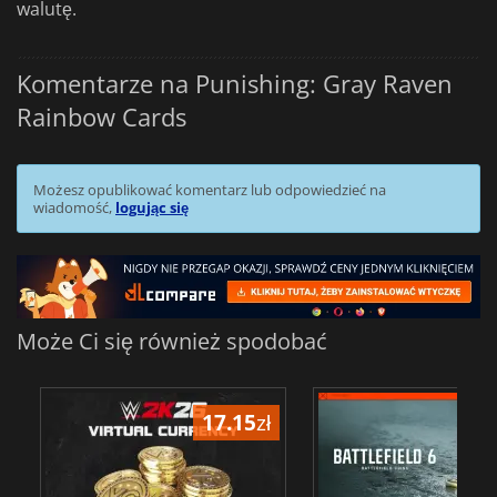
walutę.
Komentarze na Punishing: Gray Raven
Rainbow Cards
Możesz opublikować komentarz lub odpowiedzieć na
wiadomość,
logując się
Może Ci się również spodobać
17.15
zł
34