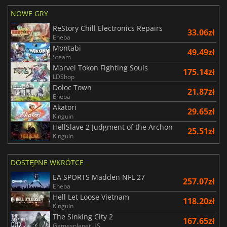
NOWE GRY
ReStory Chill Electronics Repairs
33.06zł
Eneba
Montabi
49.49zł
Steam
Marvel Tokon Fighting Souls
175.14zł
LDShop
Doloc Town
21.87zł
Eneba
Akatori
29.65zł
Kinguin
HellSlave 2 Judgment of the Archon
25.51zł
Kinguin
DOSTĘPNE WKRÓTCE
EA SPORTS Madden NFL 27
257.07zł
Eneba
Hell Let Loose Vietnam
118.20zł
Kinguin
The Sinking City 2
167.65zł
Gamesplanet US