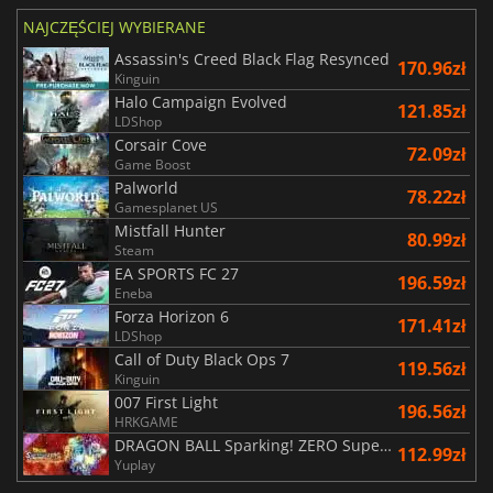
NAJCZĘŚCIEJ WYBIERANE
Assassin's Creed Black Flag Resynced
170.96zł
Kinguin
Halo Campaign Evolved
121.85zł
LDShop
Corsair Cove
72.09zł
Game Boost
Palworld
78.22zł
Gamesplanet US
Mistfall Hunter
80.99zł
Steam
EA SPORTS FC 27
196.59zł
Eneba
Forza Horizon 6
171.41zł
LDShop
Call of Duty Black Ops 7
119.56zł
Kinguin
007 First Light
196.56zł
HRKGAME
DRAGON BALL Sparking! ZERO Super Limit Breaking NEO
112.99zł
Yuplay