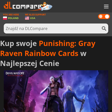
YOU ARE HERE
WE ALSO SUPPORT
Dark
GRY
POLAND
USA
mode
KARTY DO GIER
OPROGRAMOWANIE
Kup swoje
Punishing: Gray
REWARDS
Raven Rainbow Cards
w
SPRZĘT KOMPUTEROWY
Najlepszej Cenie
AKTUALNOŚCI
ZALOGUJ SIĘ LUB ZAREJESTRUJ