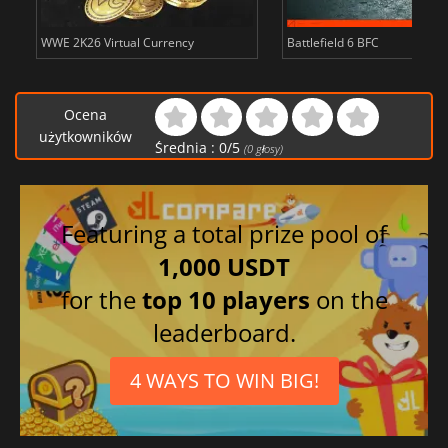
WWE 2K26 Virtual Currency
Battlefield 6 BFC
Ocena
użytkowników
Średnia :
0
/
5
(
0
głosy)
Featuring a total prize pool of
1,000 USDT
for the
top 10 players
on the
leaderboard.
4 WAYS TO WIN BIG!