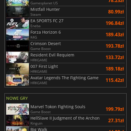
78.23zł
Gamesplanet US
Mistfall Hunter
80.99zł
Steam
EA SPORTS FC 27
196.84zł
Eneba
Forza Horizon 6
189.43zł
K4G
Crimson Desert
193.78zł
Game Boost
Resident Evil Requiem
133.72zł
HRKGAME
007 First Light
189.18zł
HRKGAME
Avatar Legends The Fighting Game
115.42zł
HRKGAME
NOWE GRY
Marvel Tokon Fighting Souls
199.79zł
Game Boost
HellSlave II Judgment of the Archon
27.31zł
Kinguin
Big Walk