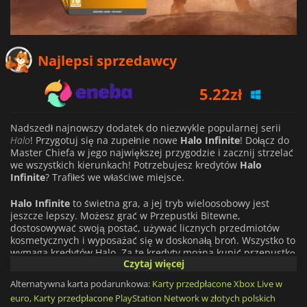
Najlepsi sprzedawcy
5.22
zł
5.90
zł
6.69
zł
Nadszedł najnowszy dodatek do niezwykle popularnej serii
Halo
! Przygotuj się na zupełnie nowe
Halo Infinite
! Dołącz do
Master Chiefa w jego największej przygodzie i zacznij strzelać
we wszystkich kierunkach! Potrzebujesz kredytów
Halo
Infinite
? Trafiłeś we właściwe miejsce.
Halo Infinite
to świetna gra, a jej tryb wieloosobowy jest
jeszcze lepszy. Możesz grać w Przepustki Bitewne,
dostosowywać swoją postać, używać licznych przedmiotów
kosmetycznych i wyposażać się w doskonałą broń. Wszystko to
wymaga kredytów Halo. Za te kredyty można kupić przepustkę
Czytaj więcej
bojową lub inne przedmioty kosmetyczne, takie jak skórki
broni, nieśmiertelniki, pojazdy i inne. Co kilka miesięcy
Alternatywna karta podarunkowa:
Karty przedpłacone Xbox Live w
rozpoczyna się nowy sezon, a każdy sezon ma własną
euro
,
Karty przedpłacone PlayStation Network w złotych polskich
przepustkę bojową. Przepustka bojowa oferuje graczom