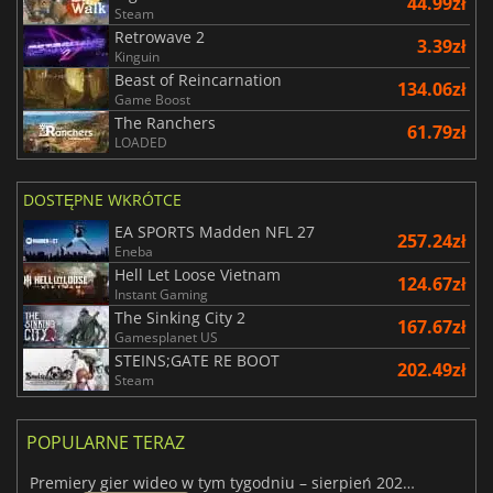
44.99zł
Steam
Retrowave 2
3.39zł
Kinguin
Beast of Reincarnation
134.06zł
Game Boost
The Ranchers
61.79zł
LOADED
DOSTĘPNE WKRÓTCE
EA SPORTS Madden NFL 27
257.24zł
Eneba
Hell Let Loose Vietnam
124.67zł
Instant Gaming
The Sinking City 2
167.67zł
Gamesplanet US
STEINS;GATE RE BOOT
202.49zł
Steam
POPULARNE TERAZ
Premiery gier wideo w tym tygodniu – sierpień 2026 r. (32. tydzień)