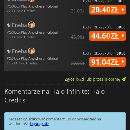
-3% :
kod zniżkowy
3DLC
PC/Xbox Play Anywhere · Global
20.40ZŁ
21.03zł
2200 Halo Credits
Eneba
-3% :
kod zniżkowy
3DLC
PC/Xbox Play Anywhere · Global
44.60ZŁ
45.98zł
5600 Halo Credits
Eneba
-3% :
kod zniżkowy
3DLC
PC/Xbox Play Anywhere · Global
91.04ZŁ
93.86zł
11500 Halo Credits
Zgłoś błąd lub prześlij opinię
Komentarze na Halo Infinite: Halo
Credits
Możesz opublikować komentarz lub odpowiedzieć na
wiadomość,
logując się