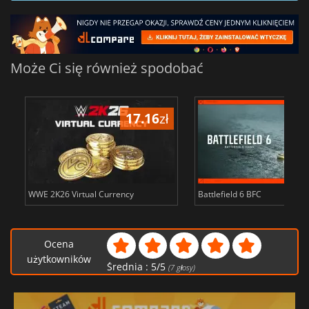
Może Ci się również spodobać
17.16
zł
34
WWE 2K26 Virtual Currency
Battlefield 6 BFC
Ocena
użytkowników
Średnia :
5
/
5
(
7
głosy)