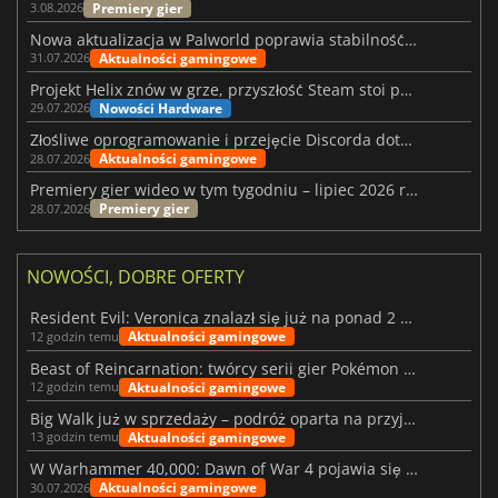
Premiery gier
3.08.2026
Nowa aktualizacja w Palworld poprawia stabilność Sunreach i walk z bossami
Aktualności gamingowe
31.07.2026
Projekt Helix znów w grze, przyszłość Steam stoi pod znakiem zapytania
Nowości Hardware
29.07.2026
Złośliwe oprogramowanie i przejęcie Discorda dotknęły Meccha Chameleon
Aktualności gamingowe
28.07.2026
Premiery gier wideo w tym tygodniu – lipiec 2026 r. (tydzień 31)
Premiery gier
28.07.2026
NOWOŚCI, DOBRE OFERTY
Resident Evil: Veronica znalazł się już na ponad 2 milionach list życzeń
Aktualności gamingowe
12 godzin temu
Beast of Reincarnation: twórcy serii gier Pokémon wkraczają na nową ścieżkę
Aktualności gamingowe
12 godzin temu
Big Walk już w sprzedaży – podróż oparta na przyjaźni
Aktualności gamingowe
13 godzin temu
W Warhammer 40,000: Dawn of War 4 pojawia się frakcja Nekronów
Aktualności gamingowe
30.07.2026