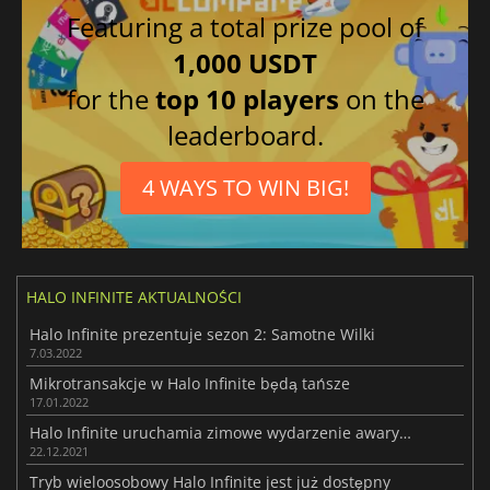
Featuring a total prize pool of
1,000 USDT
for the
top 10 players
on the
leaderboard.
4 WAYS TO WIN BIG!
HALO INFINITE AKTUALNOŚCI
Halo Infinite prezentuje sezon 2: Samotne Wilki
7.03.2022
Mikrotransakcje w Halo Infinite będą tańsze
17.01.2022
Halo Infinite uruchamia zimowe wydarzenie awaryjne
22.12.2021
Tryb wieloosobowy Halo Infinite jest już dostępny