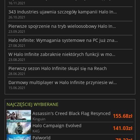
16.11.2021
343 Industries ujawnia szczegóły kampanii Halo Infinite
26.10.2021
Pierwsze spojrzenie na tryb wieloosobowy Halo Infinite
23.09.2021
Halo Infinite: Wymagania systemowe na PC już znane
27.08.2021
W Halo Infinite zabraknie niektórych funkcji w momencie premiery
23.08.2021
Pierwszy sezon Halo Infinite skupi się na Reach
28.06.2021
Darmowy multiplayer w Halo Infinite przyniesie wiele niespodzianek
15.06.2021
NAJCZĘŚCIEJ WYBIERANE
Assassin's Creed Black Flag Resynced
155.68zł
Kinguin
Halo Campaign Evolved
141.03zł
K4G
Palworld