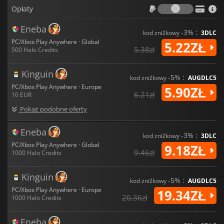
Opłaty
Opłaty
Eneba
-3% :
kod zniżkowy
3DLC
PC/Xbox Play Anywhere · Global
5.22ZŁ
5.38zł
500 Halo Credits
Kinguin
-5% :
kod zniżkowy
AUGDLC5
PC/Xbox Play Anywhere · Europe
5.90ZŁ
6.21zł
10 EUR
Pokaż podobne oferty
Eneba
-3% :
kod zniżkowy
3DLC
PC/Xbox Play Anywhere · Global
9.18ZŁ
9.46zł
1000 Halo Credits
Kinguin
-5% :
kod zniżkowy
AUGDLC5
PC/Xbox Play Anywhere · Europe
19.34ZŁ
20.36zł
1000 Halo Credits
Eneba