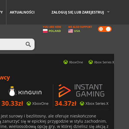
WY
AKTUALNOŚCI
ZALOGUJ SIĘ LUB ZAREJESTRUJ
YOU ARE HERE
WE ALSO SUPPORT
Dark
POLAND
USA
mode
XboxOne
Xbox Series X
awcy
30.33
zł
34.37
zł
XboxOne
Xbox Series X
jest surowy i bezlitosny, ale oferuje nieskończone
cą zanurzyć się w epickiej przygodzie w stylu zachodnim,
ne, wieloosobową opcję gry, w której dzielisz się akcją z