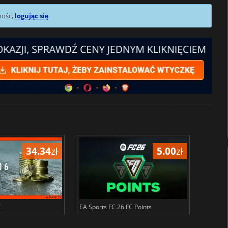
mość,
logując się
34.34
zł
5.00
zł
C
EA Sports FC 26 FC Points
NBA 2K2