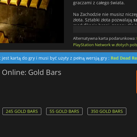
graczami z całego świata.
Na Zachodzie nie musisz niczeg
złota. Sztabki złota pozwalają
s
modyfikacje broni, zapasy dla 
marginesie społeczeństwa niesi
niepewności kilkoma sztabkami 
Alternatywna karta podarunkowa:
PlayStation Network w złotych pol
Kup
Red Dead Online: Sztabki 
wszelkiego rodzaju produktów 
jest kartą do gry i musi być użyty z pełną wersją gry :
Red Dead R
do PD
i imponującej gamy prze
w Red Dead Online.
 Online: Gold Bars
Wrzuć wyższy bieg dzięki
Szta
245 GOLD BARS
55 GOLD BARS
350 GOLD BARS