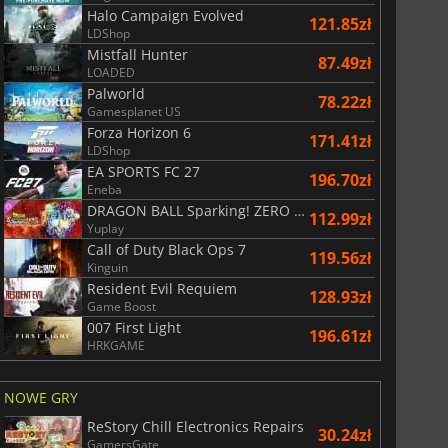
Halo Campaign Evolved
121.85zł
LDShop
Mistfall Hunter
87.49zł
LOADED
Palworld
78.22zł
Gamesplanet US
Forza Horizon 6
171.41zł
LDShop
EA SPORTS FC 27
196.70zł
Eneba
DRAGON BALL Sparking! ZERO Super Limit Breaking NEO
112.99zł
Yuplay
Call of Duty Black Ops 7
119.56zł
Kinguin
Resident Evil Requiem
128.93zł
Game Boost
007 First Light
196.61zł
HRKGAME
NOWE GRY
ReStory Chill Electronics Repairs
30.24zł
GamersGate