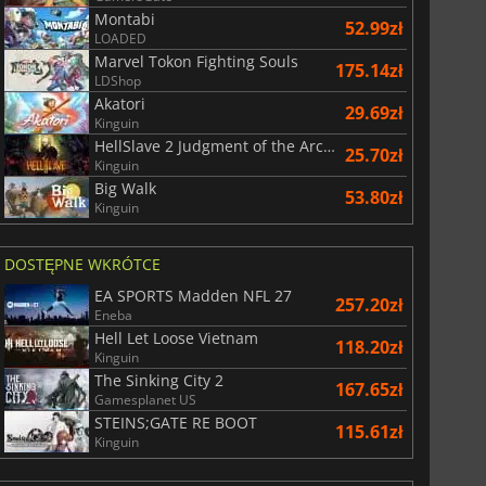
Montabi
52.99zł
LOADED
Marvel Tokon Fighting Souls
175.14zł
LDShop
Akatori
29.69zł
Kinguin
HellSlave 2 Judgment of the Archon
25.70zł
Kinguin
Big Walk
53.80zł
Kinguin
DOSTĘPNE WKRÓTCE
EA SPORTS Madden NFL 27
257.20zł
Eneba
Hell Let Loose Vietnam
118.20zł
Kinguin
The Sinking City 2
167.65zł
Gamesplanet US
STEINS;GATE RE BOOT
115.61zł
Kinguin