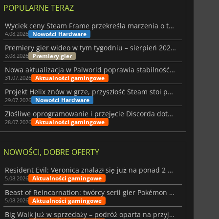
POPULARNE TERAZ
Wyciek ceny Steam Frame przekreśla marzenia o tanim zestawie VR
Nowości Hardware
4.08.2026
Premiery gier wideo w tym tygodniu – sierpień 2026 r. (32. tydzień)
Premiery gier
3.08.2026
Nowa aktualizacja w Palworld poprawia stabilność Sunreach i walk z bossami
Aktualności gamingowe
31.07.2026
Projekt Helix znów w grze, przyszłość Steam stoi pod znakiem zapytania
Nowości Hardware
29.07.2026
Złośliwe oprogramowanie i przejęcie Discorda dotknęły Meccha Chameleon
Aktualności gamingowe
28.07.2026
15.72
zł
32.00
zł
NOWOŚCI, DOBRE OFERTY
Resident Evil: Veronica znalazł się już na ponad 2 milionach list życzeń
Aktualności gamingowe
5.08.2026
Beast of Reincarnation: twórcy serii gier Pokémon wkraczają na nową ścieżkę
6 Virtual Currency
Madden NFL 26 Points
Aktualności gamingowe
5.08.2026
Big Walk już w sprzedaży – podróż oparta na przyjaźni