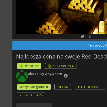
Ten produkt 
Najlepsza cena na swoje Red Dead
XboxOne
Xbox Series X
Xbox Play Anywhere
Wszystkie gatunki
10 EUR
150 GOLD BARS
25 GOLD BARS