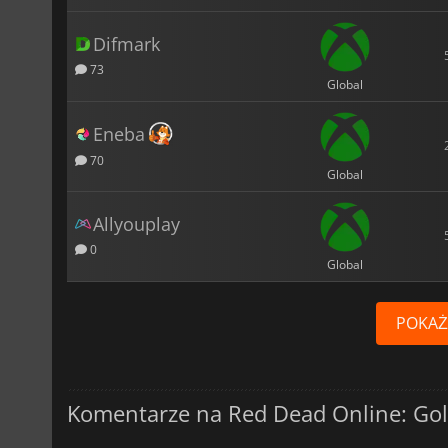
Difmark
73
Global
Eneba
70
Global
Allyouplay
0
Global
POKAŻ
Komentarze na Red Dead Online: Gol