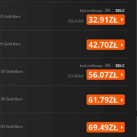
-3% :
kod zniżkowy
3DLC
55 Gold Bars
32.91ZŁ
33.93zł
42.70ZŁ
25 Gold Bars
-3% :
kod zniżkowy
3DLC
150 Gold Bars
56.07ZŁ
57.80zł
61.79ZŁ
150 Gold Bars
69.49ZŁ
245 Gold Bars