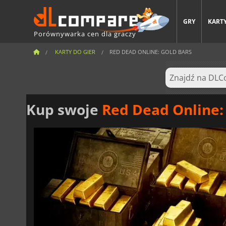
GRY
KARTY
Porównywarka cen dla graczy
KARTY DO GIER
RED DEAD ONLINE: GOLD BARS
Kup swoje
Red Dead Online: