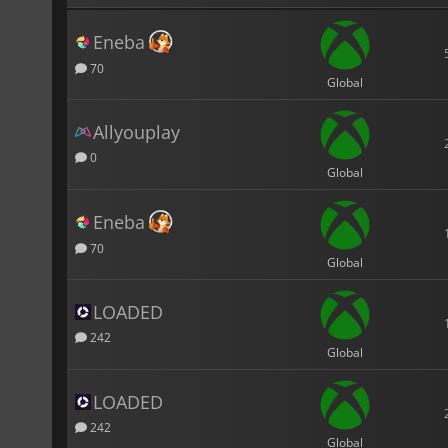
Eneba
70
Global
Allyouplay
0
Global
Eneba
70
Global
LOADED
242
Global
LOADED
242
Global