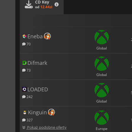
CD Key
od
12.44zł
Eneba
70
Global
Difmark
73
Global
LOADED
242
Global
Kinguin
327
Pokaż podobne oferty
Europe