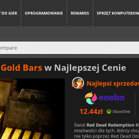
 DO GIER
OPROGRAMOWANIE
REWARDS
SPRZĘT KOMPUTERO
 Gold Bars
w Najlepszej Cenie
Najlepsi sprzed
12.44
zł
XboxOne
Świat
Red Dead Redemption II
możliwości dla tych, którzy ch
nie tylko poprzez Red Dead Onli