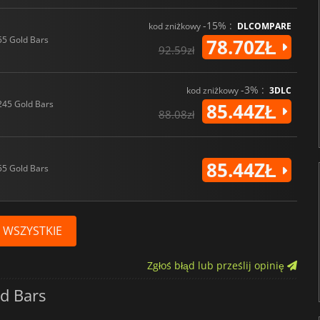
-15% :
kod zniżkowy
DLCOMPARE
55 Gold Bars
78.70ZŁ
92.59zł
-3% :
kod zniżkowy
3DLC
245 Gold Bars
85.44ZŁ
88.08zł
85.44ZŁ
55 Gold Bars
 WSZYSTKIE
Zgłoś błąd lub prześlij opinię
d Bars