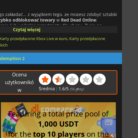
o zakładać... z wyjątkiem tego, że możesz zdobyć sztabki
zybko odblokować towary
w
Red Dead Online
:
konia lub unikalne przedmioty dla obozu. Życie na
Czytaj więcej
e ze sobą wiele wątpliwości, więc złagodź swoje
złota.
Karty przedpłacone Xbox Live w euro
,
Karty przedpłacone
skich
Złota
, a będziesz mógł je wykorzystać do zakupu
w sklepie w grze, w tym
przepustek bojowych
,
premii
edemption 2
dmiotów kosmetycznych do personalizacji swojej postaci
Ocena
bkom Złota w Red Dead Online
.
użytkownikó
Średnia :
1.6
/
5
w
(
56
głosy)
Featuring a total prize pool of
1,000 USDT
for the
top 10 players
on the