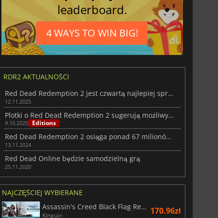
leaderboard.
4 WAYS TO WIN BIG!
RDR2 AKTUALNOŚCI
Red Dead Redemption 2 jest czwartą najlepiej sprzedającą się grą w historii
12.11.2025
Plotki o Red Dead Redemption 2 sugerują możliwy port na Switch 2
Editions
9.10.2025
Red Dead Redemption 2 osiąga ponad 67 milionów sprzedanych egzemplarzy
13.11.2024
Red Dead Online będzie samodzielną grą
25.11.2020
NAJCZĘŚCIEJ WYBIERANE
Assassin's Creed Black Flag Resynced
170.96zł
Kinguin