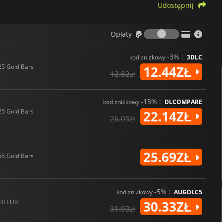
Udostępnij
Opłaty
Opłaty
-3% :
kod zniżkowy
3DLC
25 Gold Bars
12.44ZŁ
12.82zł
-15% :
kod zniżkowy
DLCOMPARE
25 Gold Bars
22.14ZŁ
26.05zł
25.69ZŁ
55 Gold Bars
-5% :
kod zniżkowy
AUGDLC5
10 EUR
30.33ZŁ
31.93zł