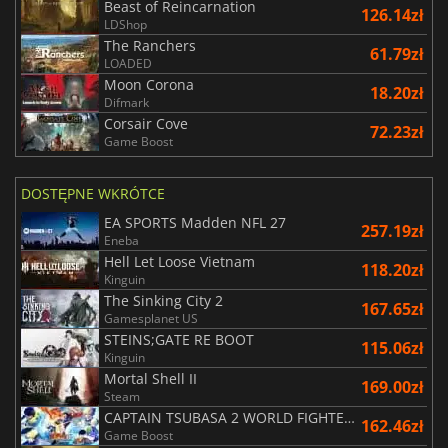
Beast of Reincarnation
126.14zł
LDShop
The Ranchers
61.79zł
LOADED
Moon Corona
18.20zł
Difmark
Corsair Cove
72.23zł
Game Boost
DOSTĘPNE WKRÓTCE
EA SPORTS Madden NFL 27
257.19zł
Eneba
Hell Let Loose Vietnam
118.20zł
Kinguin
The Sinking City 2
167.65zł
Gamesplanet US
STEINS;GATE RE BOOT
115.06zł
Kinguin
Mortal Shell II
169.00zł
Steam
CAPTAIN TSUBASA 2 WORLD FIGHTERS
162.46zł
Game Boost