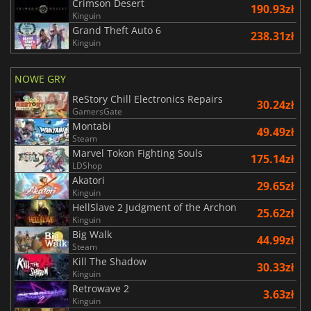
Crimson Desert
190.93zł
Kinguin
Grand Theft Auto 6
238.31zł
Kinguin
NOWE GRY
ReStory Chill Electronics Repairs
30.24zł
GamersGate
Montabi
49.49zł
Steam
Marvel Tokon Fighting Souls
175.14zł
LDShop
Akatori
29.65zł
Kinguin
HellSlave 2 Judgment of the Archon
25.62zł
Kinguin
Big Walk
44.99zł
Steam
Kill The Shadow
30.33zł
Kinguin
Retrowave 2
3.63zł
Kinguin