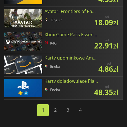
Avatar: Frontiers of Pandora Tokens
od
18.09
zł
Kinguin
Xbox Game Pass Essential
od
22.91
zł
K4G
Karty upominkowe Amazon w polskich złotych
od
4.86
zł
Eneba
Karty doładowujące PlayStation Network w złotych polskich
od
48.35
zł
Eneba
1
2
3
4