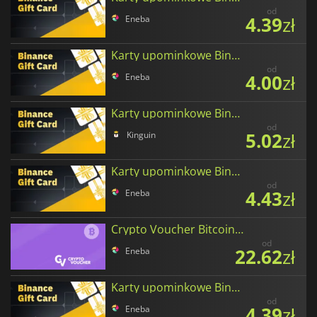
od
4.39
zł
Eneba
Karty upominkowe Binance w Tether
od
4.00
zł
Eneba
Karty upominkowe Binance w Binance Coin
od
5.02
zł
Kinguin
Karty upominkowe Binance w Ethereum
od
4.43
zł
Eneba
Crypto Voucher Bitcoin (BTC)
od
22.62
zł
Eneba
Karty upominkowe Binance w Bitcoin
od
4.39
zł
Eneba