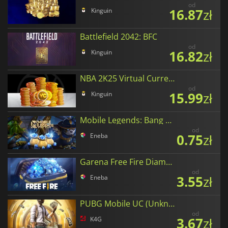
od
16.87
zł
Kinguin
Battlefield 2042: BFC
od
16.82
zł
Kinguin
NBA 2K25 Virtual Currency
od
15.99
zł
Kinguin
Mobile Legends: Bang Bang Diamonds
od
0.75
zł
Eneba
Garena Free Fire Diamonds
od
3.55
zł
Eneba
PUBG Mobile UC (Unknown Cash)
od
3.67
zł
K4G