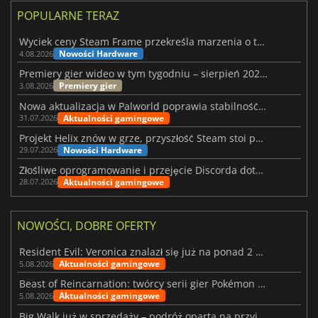
POPULARNE TERAZ
Wyciek ceny Steam Frame przekreśla marzenia o tanim zestawie VR
Nowości Hardware
4.08.2026
Premiery gier wideo w tym tygodniu – sierpień 2026 r. (32. tydzień)
Premiery gier
3.08.2026
Nowa aktualizacja w Palworld poprawia stabilność Sunreach i walk z bossami
Aktualności gamingowe
31.07.2026
Projekt Helix znów w grze, przyszłość Steam stoi pod znakiem zapytania
Nowości Hardware
29.07.2026
Złośliwe oprogramowanie i przejęcie Discorda dotknęły Meccha Chameleon
Aktualności gamingowe
28.07.2026
NOWOŚCI, DOBRE OFERTY
Resident Evil: Veronica znalazł się już na ponad 2 milionach list życzeń
Aktualności gamingowe
5.08.2026
Beast of Reincarnation: twórcy serii gier Pokémon wkraczają na nową ścieżkę
Aktualności gamingowe
5.08.2026
Big Walk już w sprzedaży – podróż oparta na przyjaźni