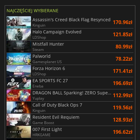
NAJCZĘŚCIEJ WYBIERANE
Assassin's Creed Black Flag Resynced
170.96zł
Kinguin
Halo Campaign Evolved
121.85zł
LDShop
Mistfall Hunter
80.99zł
Steam
Palworld
78.22zł
Gamesplanet US
Forza Horizon 6
171.41zł
LDShop
EA SPORTS FC 27
196.69zł
Eneba
DRAGON BALL Sparking! ZERO Super Limit Breaking NEO
112.99zł
Yuplay
Call of Duty Black Ops 7
119.56zł
Kinguin
Resident Evil Requiem
128.93zł
Game Boost
007 First Light
196.62zł
HRKGAME