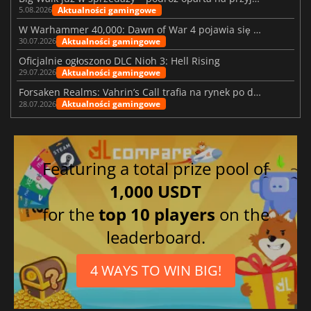
Aktualności gamingowe
5.08.2026
W Warhammer 40,000: Dawn of War 4 pojawia się frakcja Nekronów
Aktualności gamingowe
30.07.2026
Oficjalnie ogłoszono DLC Nioh 3: Hell Rising
Aktualności gamingowe
29.07.2026
Forsaken Realms: Vahrin’s Call trafia na rynek po dziesięciu latach prac
Aktualności gamingowe
28.07.2026
Featuring a total prize pool of
1,000 USDT
for the
top 10 players
on the
leaderboard.
4 WAYS TO WIN BIG!