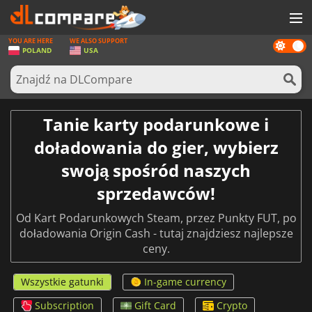
YOU ARE HERE
WE ALSO SUPPORT
Dark
GRY
POLAND
USA
mode
KARTY DO GIER
OPROGRAMOWANIE
Tanie karty podarunkowe i
REWARDS
doładowania do gier, wybierz
SPRZĘT KOMPUTEROWY
swoją spośród naszych
AKTUALNOŚCI
sprzedawców!
ZALOGUJ SIĘ LUB ZAREJESTRUJ
Od Kart Podarunkowych Steam, przez Punkty FUT, po
doładowania Origin Cash - tutaj znajdziesz najlepsze
ceny.
Wszystkie gatunki
In-game currency
Subscription
Gift Card
Crypto