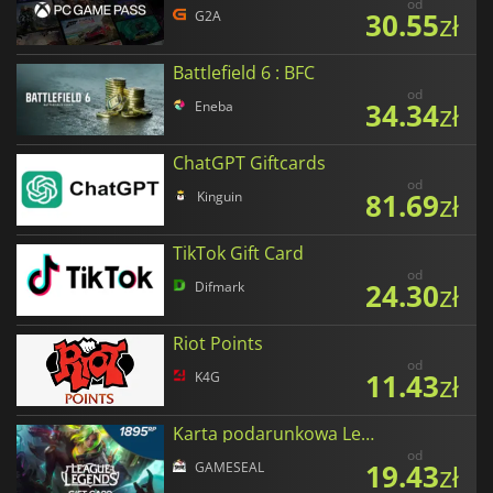
od
30.55
zł
G2A
Battlefield 6 : BFC
od
34.34
zł
Eneba
ChatGPT Giftcards
od
81.69
zł
Kinguin
TikTok Gift Card
od
24.30
zł
Difmark
Riot Points
od
11.43
zł
K4G
Karta podarunkowa League of Legends
od
19.43
zł
GAMESEAL