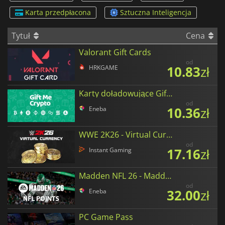
Karta przedpłacona
Sztuczna Inteligencja
Tytuł
Cena
Valorant Gift Cards
od
10.83
zł
HRKGAME
Karty doładowujące Gift Me Crypto w polskich złotych
od
10.36
zł
Eneba
WWE 2K26 - Virtual Currency
od
17.16
zł
Instant Gaming
Madden NFL 26 - Madden Points
od
32.00
zł
Eneba
PC Game Pass