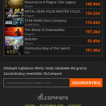
Resonance A Plague Tale Legacy
149.99zł
Steam
METAL GEAR SOLID MASTER COLLECTION Vol.2
134.22zł
Kinguin
STAR WARS Zero Company
174.64zł
GAMESEAL
The Blood of Dawnwalker
197.26zł
Kinguin
BioEden
55.49zł
Steam
Onimusha Way of the Sword
191.48zł
K4G
Zdobądź najlepsze oferty i kody rabatowe dla graczy
Zasubskrybuj newsletter DLCompare
SKLEPY
PLATFORMA GIER
KONTAKT