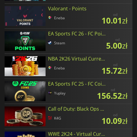
Valorant - Points
od
10.01
zł
Eneba
EA Sports FC 26 - FC Points
od
5.00
zł
Steam
NBA 2K26 Virtual Currency
od
15.72
zł
Eneba
EA Sports FC 25 - FC Coins
od
156.52
zł
Yuplay
Call of Duty: Black Ops 6 Points
od
10.09
zł
K4G
WWE 2K24 - Virtual Currency