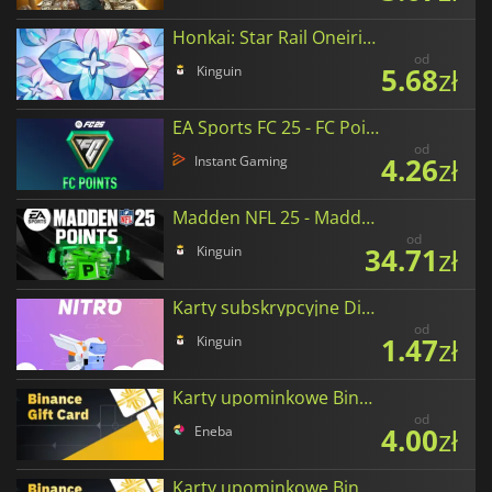
Honkai: Star Rail Oneiric Shards
od
5.68
zł
Kinguin
EA Sports FC 25 - FC Points
od
4.26
zł
Instant Gaming
Madden NFL 25 - Madden Points
od
34.71
zł
Kinguin
Karty subskrypcyjne Discord Nitro
od
1.47
zł
Kinguin
Karty upominkowe Binance w USD Coin
od
4.00
zł
Eneba
Karty upominkowe Binance w XRP