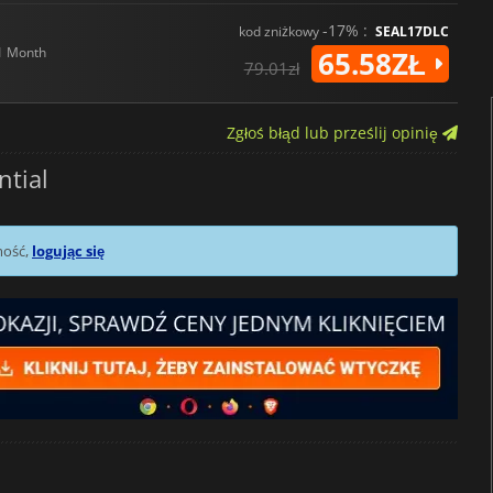
-17% :
kod zniżkowy
SEAL17DLC
1 Month
65.58ZŁ
79.01zł
Zgłoś błąd lub prześlij opinię
tial
mość,
logując się