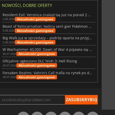
NOWOŚCI, DOBRE OFERTY
Resident Evil: Veronica znalazł się już na ponad 2 milionach list życzeń
Aktualności gamingowe
5.08.2026
Beast of Reincarnation: twórcy serii gier Pokémon wkraczają na nową ścieżkę
Aktualności gamingowe
5.08.2026
Big Walk już w sprzedaży – podróż oparta na przyjaźni
Aktualności gamingowe
5.08.2026
W Warhammer 40,000: Dawn of War 4 pojawia się frakcja Nekronów
Aktualności gamingowe
30.07.2026
Oficjalnie ogłoszono DLC Nioh 3: Hell Rising
Aktualności gamingowe
29.07.2026
Forsaken Realms: Vahrin’s Call trafia na rynek po dziesięciu latach prac
Aktualności gamingowe
28.07.2026