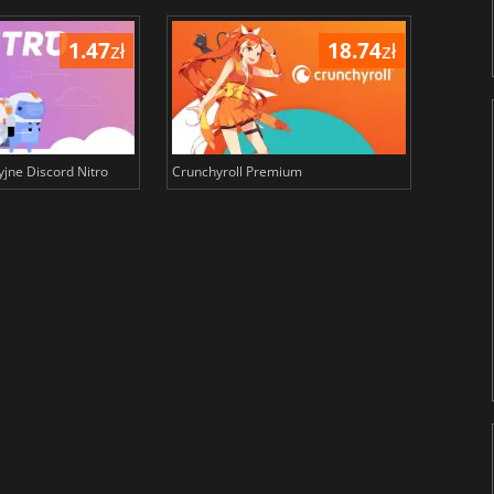
1.47
zł
18.74
zł
yjne Discord Nitro
Crunchyroll Premium
Spotify