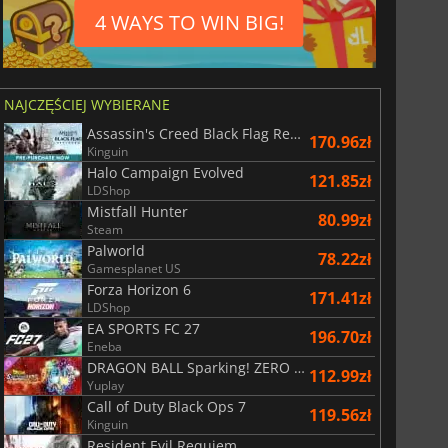
4 WAYS TO WIN BIG!
NAJCZĘŚCIEJ WYBIERANE
Assassin's Creed Black Flag Resynced
170.96zł
Kinguin
Halo Campaign Evolved
121.85zł
LDShop
Mistfall Hunter
80.99zł
Steam
Palworld
78.22zł
Gamesplanet US
Forza Horizon 6
171.41zł
LDShop
EA SPORTS FC 27
196.70zł
Eneba
DRAGON BALL Sparking! ZERO Super Limit Breaking NEO
112.99zł
Yuplay
Call of Duty Black Ops 7
119.56zł
Kinguin
Resident Evil Requiem