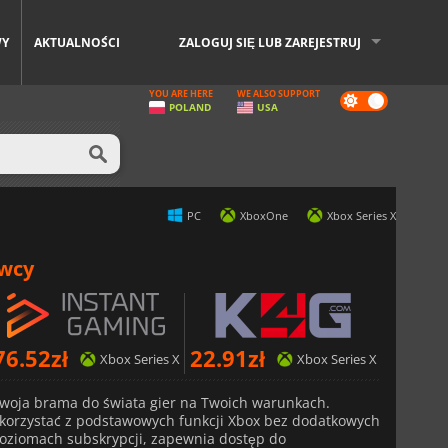
WY
AKTUALNOŚCI
ZALOGUJ SIĘ LUB ZAREJESTRUJ
YOU ARE HERE
WE ALSO SUPPORT
Dark
POLAND
USA
mode
PC
XboxOne
Xbox Series X
awcy
76.52
zł
22.91
zł
Xbox Series X
Xbox Series X
woja brama do świata gier na Twoich warunkach.
ą korzystać z podstawowych funkcji Xbox bez dodatkowych
oziomach subskrypcji, zapewnia dostęp do