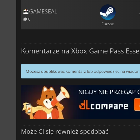
GAMESEAL
6
Europe
Komentarze na Xbox Game Pass Essen
Możesz opublikować komentarz lub odpowiedzieć na wiado
Może Ci się również spodobać