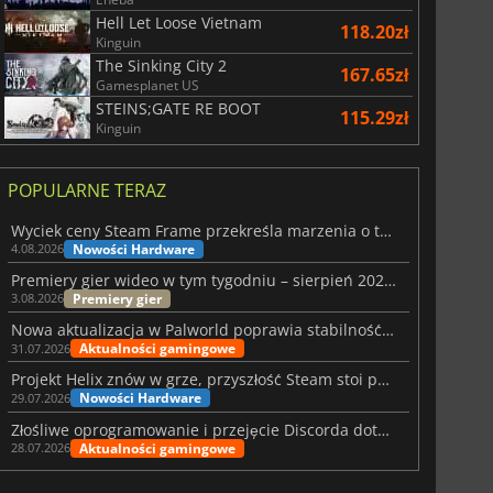
Hell Let Loose Vietnam
118.20zł
Kinguin
The Sinking City 2
167.65zł
Gamesplanet US
STEINS;GATE RE BOOT
115.29zł
Kinguin
POPULARNE TERAZ
Wyciek ceny Steam Frame przekreśla marzenia o tanim zestawie VR
Nowości Hardware
4.08.2026
Premiery gier wideo w tym tygodniu – sierpień 2026 r. (32. tydzień)
Premiery gier
3.08.2026
Nowa aktualizacja w Palworld poprawia stabilność Sunreach i walk z bossami
Aktualności gamingowe
31.07.2026
Projekt Helix znów w grze, przyszłość Steam stoi pod znakiem zapytania
Nowości Hardware
29.07.2026
Złośliwe oprogramowanie i przejęcie Discorda dotknęły Meccha Chameleon
Aktualności gamingowe
28.07.2026