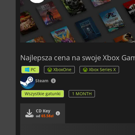
Najlepsza cena na swoje Xbox Gam
PC
XboxOne
Xbox Series X
Steam
Wszystkie gatunki
1 MONTH
CD Key
od
65.58zł