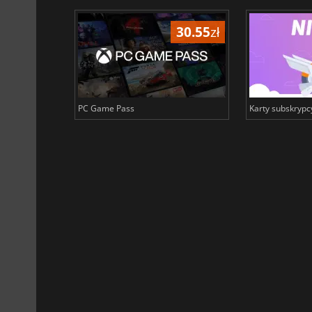
38.42
zł
30.55
zł
Membership
PC Game Pass
Karty subskrypc