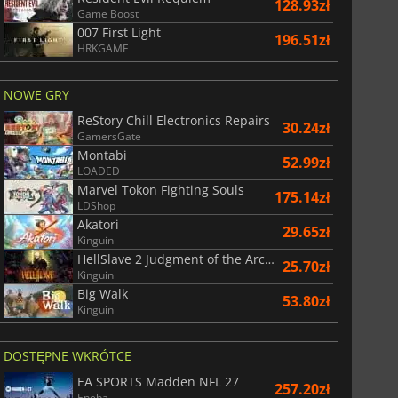
128.93zł
Game Boost
007 First Light
5.32
zł
17.50
zł
196.51zł
HRKGAME
NOWE GRY
ReStory Chill Electronics Repairs
30.24zł
GamersGate
 Premium
Karty subskrypcyjne EA Play
Montabi
52.99zł
LOADED
Marvel Tokon Fighting Souls
175.14zł
LDShop
Akatori
29.65zł
Kinguin
HellSlave 2 Judgment of the Archon
25.70zł
Kinguin
Big Walk
53.80zł
Kinguin
DOSTĘPNE WKRÓTCE
EA SPORTS Madden NFL 27
257.20zł
Eneba