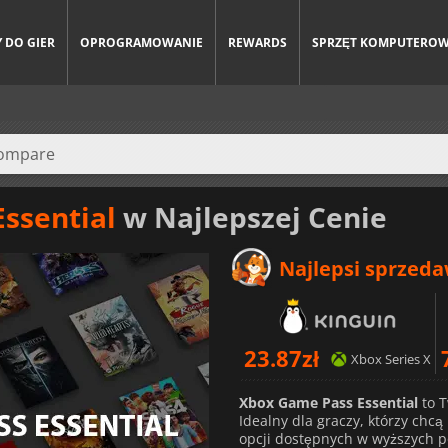
 DO GIER
OPROGRAMOWANIE
REWARDS
SPRZĘT KOMPUTERO
ssential
w Najlepszej Cenie
Najlepsi sprzed
23.87
zł
Xbox Series X
Xbox Game Pass Essential
to T
Idealny dla graczy, którzy chc
opcji dostępnych w wyższych p