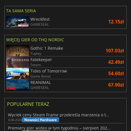
TA SAMA SERIA
Wreckfest
12.15zł
GAMESEAL
WIĘCEJ GIER OD THQ NORDIC
Gothic 1 Remake
107.03zł
Yuplay
Fatekeeper
42.49zł
Steam
Tides of Tomorrow
54.60zł
Game Boost
REANIMAL
67.90zł
GAMESEAL
POPULARNE TERAZ
Wyciek ceny Steam Frame przekreśla marzenia o tanim zestawie VR
Nowości Hardware
4.08.2026
Premiery gier wideo w tym tygodniu – sierpień 2026 r. (32. tydzień)