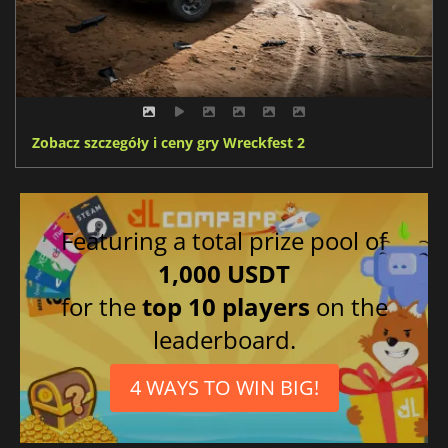
Zobacz szczegóły i ceny gry Wreckfest 2
Featuring a total prize pool of
1,000 USDT
for the
top 10 players
on the
leaderboard.
4 WAYS TO WIN BIG!