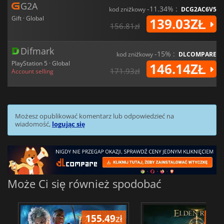
G2A
-11.34% :
kod zniżkowy
DCG2AC6V5
Gift · Global
139.03ZŁ
156.81zł
Difmark
-15% :
kod zniżkowy
DLCOMPARE
PlayStation 5 · Global
146.14ZŁ
171.93zł
Account selling
Możesz opublikować komentarz lub odpowiedzieć na
wiadomość,
logując się
Może Ci się również spodobać
155.49
zł
175