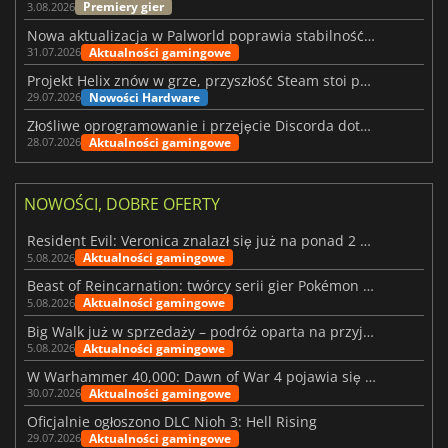
Premiery gier
3.08.2026
Nowa aktualizacja w Palworld poprawia stabilność Sunreach i walk z bossami
Aktualności gamingowe
31.07.2026
Projekt Helix znów w grze, przyszłość Steam stoi pod znakiem zapytania
Nowości Hardware
29.07.2026
Złośliwe oprogramowanie i przejęcie Discorda dotknęły Meccha Chameleon
Aktualności gamingowe
28.07.2026
NOWOŚCI, DOBRE OFERTY
Resident Evil: Veronica znalazł się już na ponad 2 milionach list życzeń
Aktualności gamingowe
5.08.2026
Beast of Reincarnation: twórcy serii gier Pokémon wkraczają na nową ścieżkę
Aktualności gamingowe
5.08.2026
Big Walk już w sprzedaży – podróż oparta na przyjaźni
Aktualności gamingowe
5.08.2026
W Warhammer 40,000: Dawn of War 4 pojawia się frakcja Nekronów
Aktualności gamingowe
30.07.2026
Oficjalnie ogłoszono DLC Nioh 3: Hell Rising
Aktualności gamingowe
29.07.2026