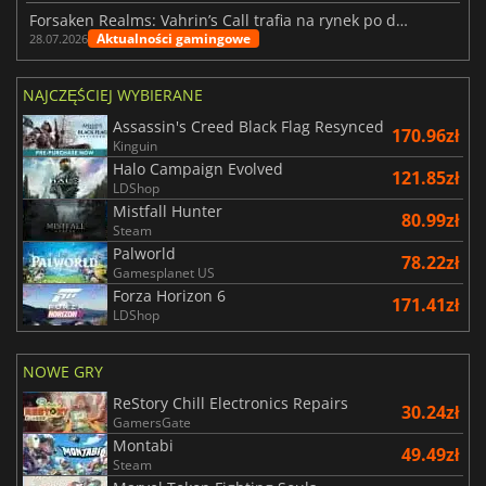
Forsaken Realms: Vahrin’s Call trafia na rynek po dziesięciu latach prac
Aktualności gamingowe
28.07.2026
NAJCZĘŚCIEJ WYBIERANE
Assassin's Creed Black Flag Resynced
170.96zł
Kinguin
Halo Campaign Evolved
121.85zł
LDShop
Mistfall Hunter
80.99zł
Steam
Palworld
78.22zł
Gamesplanet US
Forza Horizon 6
171.41zł
LDShop
NOWE GRY
ReStory Chill Electronics Repairs
30.24zł
GamersGate
Montabi
49.49zł
Steam