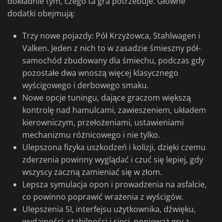
dokładnie tym, czego ta gra potrzebuje. Główne
dodatki obejmują:
Trzy nowe pojazdy: Pół Krzyżowca, Stahlwagen i
Valken. Jeden z nich to w zasadzie śmieszny pół-
samochód zbudowany dla śmiechu, podczas gdy
pozostałe dwa wnoszą więcej klasycznego
wyścigowego i derbowego smaku.
Nowe opcje tuningu, dające graczom większą
kontrolę nad hamulcami, zawieszeniem, układem
kierowniczym, przełożeniami, ustawieniami
mechanizmu różnicowego i nie tylko.
Ulepszona fizyka uszkodzeń i kolizji, dzięki czemu
zderzenia powinny wyglądać i czuć się lepiej, gdy
wszyscy zaczną zamieniać się w złom.
Lepsza symulacja opon i prowadzenia na asfalcie,
co powinno poprawić wrażenia z wyścigów.
Ulepszenia SI, interfejsu użytkownika, dźwięku,
wydajności, stabilności i sieci, ponieważ gry z