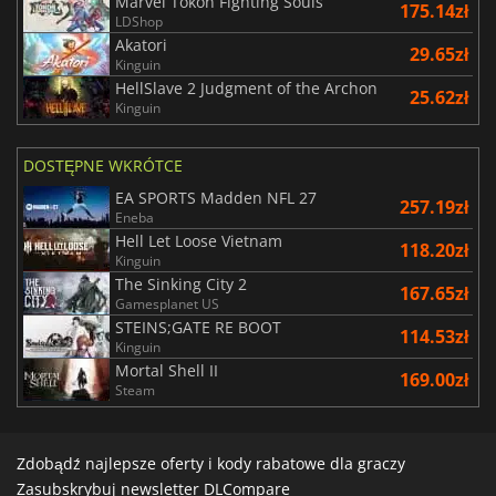
Marvel Tokon Fighting Souls
175.14zł
LDShop
Akatori
29.65zł
Kinguin
HellSlave 2 Judgment of the Archon
25.62zł
Kinguin
DOSTĘPNE WKRÓTCE
EA SPORTS Madden NFL 27
257.19zł
Eneba
Hell Let Loose Vietnam
118.20zł
Kinguin
The Sinking City 2
167.65zł
Gamesplanet US
STEINS;GATE RE BOOT
114.53zł
Kinguin
Mortal Shell II
169.00zł
Steam
Zdobądź najlepsze oferty i kody rabatowe dla graczy
Zasubskrybuj newsletter DLCompare