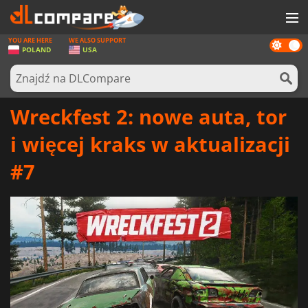
YOU ARE HERE
WE ALSO SUPPORT
Dark
GRY
POLAND
USA
mode
KARTY DO GIER
OPROGRAMOWANIE
Wreckfest 2: nowe auta, tor
REWARDS
i więcej kraks w aktualizacji
SPRZĘT KOMPUTEROWY
#7
AKTUALNOŚCI
ZALOGUJ SIĘ LUB ZAREJESTRUJ