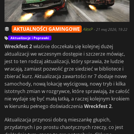
AKTUALNOŚCI GAMINGOWE
AlexP
-
21 maj 2026, 19:22
Aktualizacje i Poprawki
Wreckfest 2
właśnie doczekała się kolejnej dużej
aktualizacji we wczesnym dostępie i szczerze mówiąc,
jest to ten rodzaj aktualizacji, który sprawia, że ludzie
wracają, zamiast pozwolić grze siedzieć w bibliotece i
zbierać kurz. Aktualizacja zawartości nr 7 dodaje nowe
samochody, nową lokację wyścigową, nowy tryb i kilka
istotnych zmian w rozgrywce, które sprawiają, że całość
nie wydaje się być małą łatką, a raczej kolejnym krokiem
w kierunku pełnego doświadczenia
Wreckfest 2
.
Aktualizacja przynosi dobrą mieszankę głupich,
przydatnych i po prostu chaotycznych rzeczy, co jest