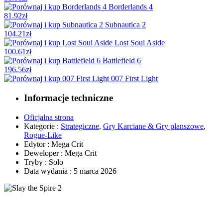
Borderlands 4
81.92
zł
Subnautica 2
104.21
zł
Lost Soul Aside
100.61
zł
Battlefield 6
196.56
zł
007 First Light
Informacje techniczne
Oficjalna strona
Kategorie :
Strategiczne
,
Gry Karciane & Gry planszowe
,
Rogue-Like
Edytor : Mega Crit
Deweloper : Mega Crit
Tryby : Solo
Data wydania : 5 marca 2026