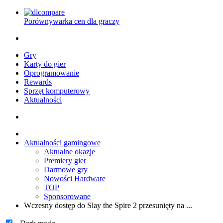
Porównywarka cen dla graczy
Gry
Karty do gier
Oprogramowanie
Rewards
Sprzęt komputerowy
Aktualności
Aktualności gamingowe
Aktualne okazje
Premiery gier
Darmowe gry
Nowości Hardware
TOP
Sponsorowane
Wczesny dostęp do Slay the Spire 2 przesunięty na ...