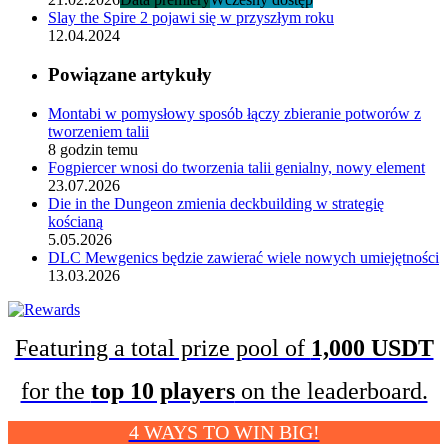
Slay the Spire 2 pojawi się w przyszłym roku
12.04.2024
Powiązane artykuły
Montabi w pomysłowy sposób łączy zbieranie potworów z
tworzeniem talii
8 godzin temu
Fogpiercer wnosi do tworzenia talii genialny, nowy element
23.07.2026
Die in the Dungeon zmienia deckbuilding w strategię
kościaną
5.05.2026
DLC Mewgenics będzie zawierać wiele nowych umiejętności
13.03.2026
Featuring a total prize pool of
1,000 USDT
for the
top 10 players
on the leaderboard.
4 WAYS TO WIN BIG!