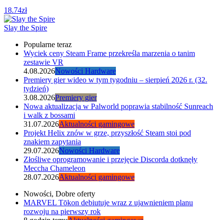
18.74zł
Slay the Spire
Popularne teraz
Wyciek ceny Steam Frame przekreśla marzenia o tanim
zestawie VR
4.08.2026
Nowości Hardware
Premiery gier wideo w tym tygodniu – sierpień 2026 r. (32.
tydzień)
3.08.2026
Premiery gier
Nowa aktualizacja w Palworld poprawia stabilność Sunreach
i walk z bossami
31.07.2026
Aktualności gamingowe
Projekt Helix znów w grze, przyszłość Steam stoi pod
znakiem zapytania
29.07.2026
Nowości Hardware
Złośliwe oprogramowanie i przejęcie Discorda dotknęły
Meccha Chameleon
28.07.2026
Aktualności gamingowe
Nowości, Dobre oferty
MARVEL Tōkon debiutuje wraz z ujawnieniem planu
rozwoju na pierwszy rok