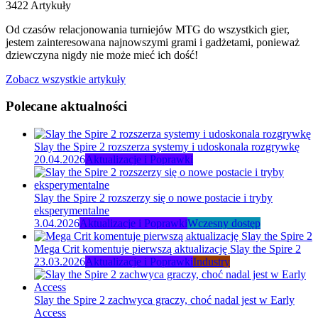
3422 Artykuły
Od czasów relacjonowania turniejów MTG do wszystkich gier,
jestem zainteresowana najnowszymi grami i gadżetami, ponieważ
dziewczyna nigdy nie może mieć ich dość!
Zobacz wszystkie artykuły
Polecane aktualności
Slay the Spire 2 rozszerza systemy i udoskonala rozgrywkę
20.04.2026
Aktualizacje i Poprawki
Slay the Spire 2 rozszerzy się o nowe postacie i tryby
eksperymentalne
3.04.2026
Aktualizacje i Poprawki
Wczesny dostęp
Mega Crit komentuje pierwszą aktualizację Slay the Spire 2
23.03.2026
Aktualizacje i Poprawki
Industry
Slay the Spire 2 zachwyca graczy, choć nadal jest w Early
Access