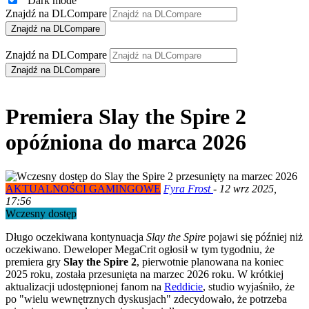
Dark mode
Znajdź na DLCompare
Znajdź na DLCompare
Premiera Slay the Spire 2
opóźniona do marca 2026
AKTUALNOŚCI GAMINGOWE
Fyra Frost
-
12 wrz 2025,
17:56
Wczesny dostęp
Długo oczekiwana kontynuacja
Slay the Spire
pojawi się później niż
oczekiwano. Deweloper MegaCrit ogłosił w tym tygodniu, że
premiera gry
Slay the Spire 2
, pierwotnie planowana na koniec
2025 roku, została przesunięta na marzec 2026 roku. W krótkiej
aktualizacji udostępnionej fanom na
Reddicie
, studio wyjaśniło, że
po "wielu wewnętrznych dyskusjach" zdecydowało, że potrzeba