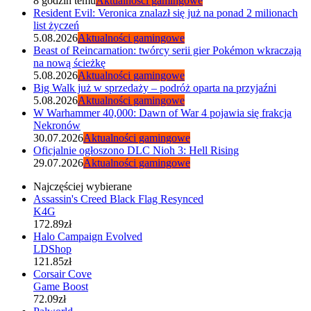
8 godzin temu
Aktualności gamingowe
Resident Evil: Veronica znalazł się już na ponad 2 milionach
list życzeń
5.08.2026
Aktualności gamingowe
Beast of Reincarnation: twórcy serii gier Pokémon wkraczają
na nową ścieżkę
5.08.2026
Aktualności gamingowe
Big Walk już w sprzedaży – podróż oparta na przyjaźni
5.08.2026
Aktualności gamingowe
W Warhammer 40,000: Dawn of War 4 pojawia się frakcja
Nekronów
30.07.2026
Aktualności gamingowe
Oficjalnie ogłoszono DLC Nioh 3: Hell Rising
29.07.2026
Aktualności gamingowe
Najczęściej wybierane
Assassin's Creed Black Flag Resynced
K4G
172.89zł
Halo Campaign Evolved
LDShop
121.85zł
Corsair Cove
Game Boost
72.09zł