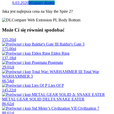
6.03.2026
Wczesny dostęp
Jaka jest najlepsza cena na Slay the Spire 2?
Może Ci się również spodobać
155.20
zł
Baldur's Gate 3
175.00
zł
Elden Ring
137.18
zł
Pragmata
29.01
zł
Total War
WARHAMMER 3
66.54
zł
Lies Of P
145.22
zł
METAL GEAR SOLID DELTA SNAKE EATER
86.62
zł
Civilization 7
88.61
zł