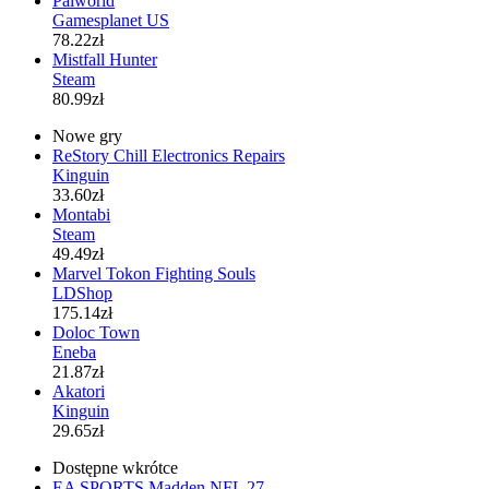
Palworld
Gamesplanet US
78.22zł
Mistfall Hunter
Steam
80.99zł
Nowe gry
ReStory Chill Electronics Repairs
Kinguin
33.60zł
Montabi
Steam
49.49zł
Marvel Tokon Fighting Souls
LDShop
175.14zł
Doloc Town
Eneba
21.87zł
Akatori
Kinguin
29.65zł
Dostępne wkrótce
EA SPORTS Madden NFL 27