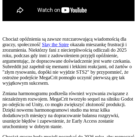
Chociaż opóźnienia są zawsze rozczarowującą wiadomością dla
graczy, społeczność
Slay the Spire
okazała mieszankę frustracji i
zrozumienia. Niektórzy fani z niecierpliwością odliczali do 2025
roku, podczas gdy inni z zadowoleniem przyjęli opóźnienie,
argumentując, że dopracowane doświadczenie jest warte czekania.
Subreddit już zapełnił się memami i lekkimi reakcjami, od żartów o
"złym rysowaniu, dopóki nie wyjdzie STS2" by przypomnieć, że
ostrożne podejście MegaCrit pomogło uczynić pierwszą grę tak
wyjątkowym sukcesem.
Zmiana harmonogramu podkreśla również wyzwania związane z
niezależnym rozwojem. MegaCrit tworzyło sequel na silniku Godot
po odejściu od Unity, co mogło zwiększyć złożoność produkcji.
Dzięki nowemu harmonogramowi studio ma teraz kilka
dodatkowych miesięcy na dopracowanie balansu rozgrywki,
usunięcie błędów i zapewnienie, że Early Access zostanie
uruchomiony w dobrym stanie.
Chociaż gracze będą musieli poczekać do 2026 roku, aby rozpocząć