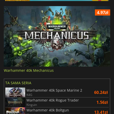
4.97zł
Warhammer 40k Mechanicus
TA SAMA SERIA
Warhammer 40k Space Marine 2
60.24zł
K4G
Warhammer 40k Rogue Trader
1.56zł
Kinguin
Warhammer 40k Boltgun
13.41zł