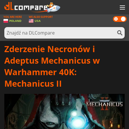
YOU ARE HERE
WE ALSO SUPPORT
Dark
GRY
POLAND
USA
mode
KARTY DO GIER
OPROGRAMOWANIE
Zderzenie Necronów i
REWARDS
Adeptus Mechanicus w
SPRZĘT KOMPUTEROWY
Warhammer 40K:
AKTUALNOŚCI
Mechanicus II
ZALOGUJ SIĘ LUB ZAREJESTRUJ