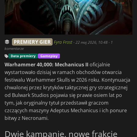
PREMIERY GIER
Fyra Frost
-
22 maj 2026, 10:48
- 1
komentarze
Data premiery
Gameplay
Warhammer 40,000: Mechanicus II
oficjalnie
wystartowało dzisiaj w ramach obchodów otwarcia
festiwalu Warhammer Skulls w 2026 roku. Kontynuacja
chwalonej przez krytyków taktycznej gry strategicznej
od Bulwark Studios pojawia się prawie osiem lat po
tym, jak oryginalny tytuł przedstawił graczom
czczących maszyny Adeptus Mechanicus i ich ponure
bitwy z Necronami.
Dwie kampanie, nowe frakcje