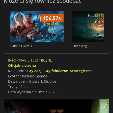
Może Ci się również spodobać
156.57
zł
175
Baldur's Gate 3
Elden Ring
INFORMACJE TECHNICZNE
Oficjalna strona
Kategorie :
Gry akcji
,
Gry fabularne
,
Strategiczne
Edytor : Kasedo Games
Deweloper : Bulwark Studios
Tryby : Solo
Data wydania : 21 maja 2026