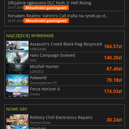
Oficjalnie ogłoszono DLC Nioh 3: Hell Rising
Aktualności gamingowe
29.07.2026
Forsaken Realms: Vahrin’s Call trafia na rynek po dziesięciu latach prac
Aktualności gamingowe
28.07.2026
NAJCZĘŚCIEJ WYBIERANE
Assassin's Creed Black Flag Resynced
164.57zł
HRKGAME
Halo Campaign Evolved
140.26zł
K4G
Mistfall Hunter
87.49zł
LOADED
Palworld
78.18zł
Gamesplanet US
Forza Horizon 6
174.03zł
Eneba
NOWE GRY
ReStory Chill Electronics Repairs
30.24zł
GamersGate
Montabi