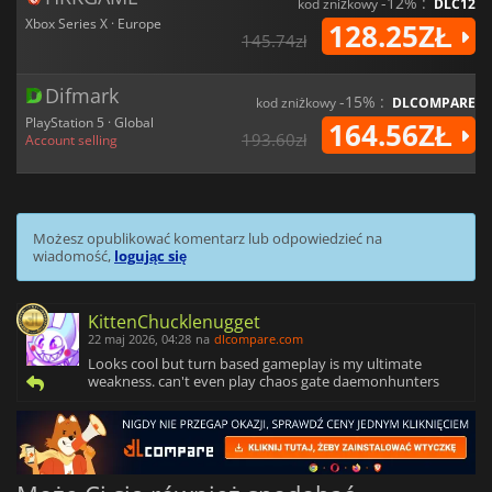
-12% :
kod zniżkowy
DLC12
Xbox Series X · Europe
128.25ZŁ
145.74zł
Difmark
-15% :
kod zniżkowy
DLCOMPARE
PlayStation 5 · Global
164.56ZŁ
193.60zł
Account selling
Możesz opublikować komentarz lub odpowiedzieć na
wiadomość,
logując się
KittenChucklenugget
22 maj 2026, 04:28
na
dlcompare.com
Looks cool but turn based gameplay is my ultimate
weakness. can't even play chaos gate daemonhunters