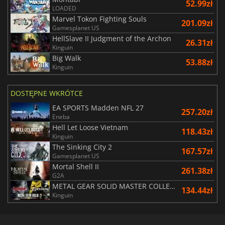
52.99zł
LOADED
Marvel Tokon Fighting Souls
201.09zł
Gamesplanet US
HellSlave II Judgment of the Archon
26.31zł
Kinguin
Big Walk
53.88zł
Kinguin
DOSTĘPNE WKRÓTCE
EA SPORTS Madden NFL 27
257.20zł
Eneba
Hell Let Loose Vietnam
118.43zł
Kinguin
The Sinking City 2
167.57zł
Gamesplanet US
Mortal Shell II
261.38zł
G2A
METAL GEAR SOLID MASTER COLLECTION Vol.2
134.44zł
Kinguin