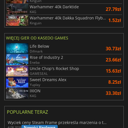
Kinguin
Warhammer 40k Darktide
27.79zł
K4G
Warhammer 40k Dakka Squadron Flyboyz Edition
1.52zł
Kinguin
WIĘCEJ GIER OD KASEDO GAMES
Life Below
30.73zł
Difmark
Rise of Industry 2
23.66zł
Eneba
Uncle Chop's Rocket Shop
15.63zł
GAMESEAL
Sweet Dreams Alex
8.25zł
Yuplay
IXION
33.30zł
K4G
POPULARNE TERAZ
Wyciek ceny Steam Frame przekreśla marzenia o tanim zestawie VR
Nowości Hardware
4.08.2026