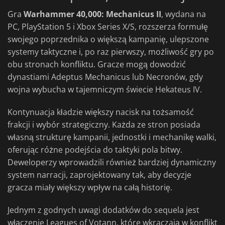
Gra
Warhammer 40,000: Mechanicus II
, wydana na
PC, PlayStation 5 i Xbox Series X/S, rozszerza formułę
swojego poprzednika o większą kampanię, ulepszone
systemy taktyczne i, po raz pierwszy, możliwość gry po
obu stronach konfliktu. Gracze mogą dowodzić
dynastiami Adeptus Mechanicus lub Necronów, gdy
wojna wybucha w tajemniczym świecie Hekateus IV.
Kontynuacja kładzie większy nacisk na tożsamość
frakcji i wybór strategiczny. Każda ze stron posiada
własną strukturę kampanii, jednostki i mechanikę walki,
oferując różne podejścia do taktyki pola bitwy.
Deweloperzy wprowadzili również bardziej dynamiczny
system narracji, zaprojektowany tak, aby decyzje
gracza miały większy wpływ na całą historię.
Jednym z godnych uwagi dodatków do sequela jest
włączenie Leagues of Votann, które wkraczają w konflikt