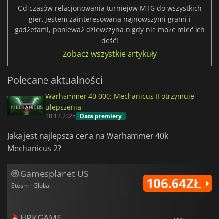
Od czasów relacjonowania turniejów MTG do wszystkich
gier, jestem zainteresowana najnowszymi grami i
gadżetami, ponieważ dziewczyna nigdy nie może mieć ich
dość!
Zobacz wszystkie artykuły
Polecane aktualności
Warhammer 40,000: Mechanicus II otrzymuje
ulepszenia
18.12.2025
Data premiery
Jaka jest najlepsza cena na Warhammer 40k
Mechanicus 2?
Gamesplanet US
106.64ZŁ
Steam · Global
HRKGAME