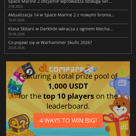
Space Marine 2 oficjalnie wprowadza obsługę serwisu Steam Workshop
3.08.2026
Aktualizacja 14 w Space Marine 2 z nowymi broniami heroicznych
10.07.2026
Klasa Skitarii w Darktide wkracza z ogniem Mechanicus
30.06.2026
Co pojawi się w Warhammer Skulls 2026?
20.05.2026
Featuring a total prize pool of
1,000 USDT
for the
top 10 players
on the
leaderboard.
4 WAYS TO WIN BIG!