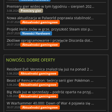
Premiery gier wideo w tym tygodniu – sierpień 2026 r. (32. tydzień)
Premiery gier
3.08.2026
Nowa aktualizacja w Palworld poprawia stabilność Sunreach i walk z bossami
Aktualności gamingowe
31.07.2026
Projekt Helix znów w grze, przyszłość Steam stoi pod znakiem zapytania
Nowości Hardware
29.07.2026
Złośliwe oprogramowanie i przejęcie Discorda dotknęły Meccha Chameleon
Aktualności gamingowe
28.07.2026
NOWOŚCI, DOBRE OFERTY
Resident Evil: Veronica znalazł się już na ponad 2 milionach list życzeń
Aktualności gamingowe
5.08.2026
Beast of Reincarnation: twórcy serii gier Pokémon wkraczają na nową ścieżkę
Aktualności gamingowe
5.08.2026
Big Walk już w sprzedaży – podróż oparta na przyjaźni
Aktualności gamingowe
5.08.2026
W Warhammer 40,000: Dawn of War 4 pojawia się frakcja Nekronów
Aktualności gamingowe
30.07.2026