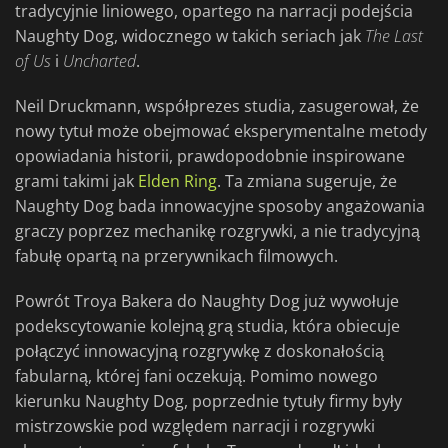
tradycyjnie liniowego, opartego na narracji podejścia
Naughty Dog, widocznego w takich seriach jak
The Last
of Us
i
Uncharted
.
Neil Druckmann, współprezes studia, zasugerował, że
nowy tytuł może obejmować eksperymentalne metody
opowiadania historii, prawdopodobnie inspirowane
grami takimi jak
Elden Ring
. Ta zmiana sugeruje, że
Naughty Dog bada innowacyjne sposoby angażowania
graczy poprzez mechanikę rozgrywki, a nie tradycyjną
fabułę opartą na przerywnikach filmowych.
Powrót Troya Bakera do Naughty Dog już wywołuje
podekscytowanie kolejną grą studia, która obiecuje
połączyć innowacyjną rozgrywkę z doskonałością
fabularną, której fani oczekują. Pomimo nowego
kierunku Naughty Dog, poprzednie tytuły firmy były
mistrzowskie pod względem narracji i rozgrywki