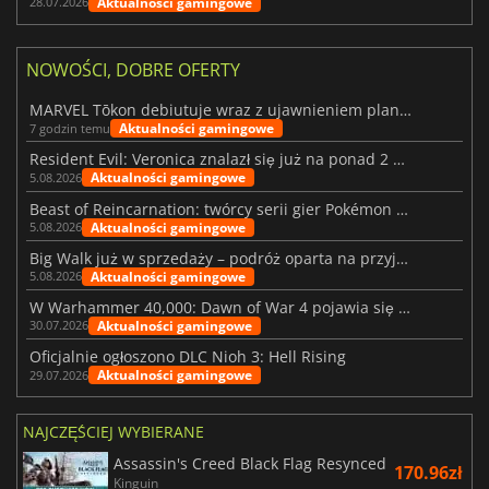
Aktualności gamingowe
28.07.2026
NOWOŚCI, DOBRE OFERTY
MARVEL Tōkon debiutuje wraz z ujawnieniem planu rozwoju na pierwszy rok
Aktualności gamingowe
7 godzin temu
Resident Evil: Veronica znalazł się już na ponad 2 milionach list życzeń
Aktualności gamingowe
5.08.2026
Beast of Reincarnation: twórcy serii gier Pokémon wkraczają na nową ścieżkę
Aktualności gamingowe
5.08.2026
Big Walk już w sprzedaży – podróż oparta na przyjaźni
Aktualności gamingowe
5.08.2026
W Warhammer 40,000: Dawn of War 4 pojawia się frakcja Nekronów
Aktualności gamingowe
30.07.2026
Oficjalnie ogłoszono DLC Nioh 3: Hell Rising
Aktualności gamingowe
29.07.2026
NAJCZĘŚCIEJ WYBIERANE
Assassin's Creed Black Flag Resynced
170.96zł
Kinguin