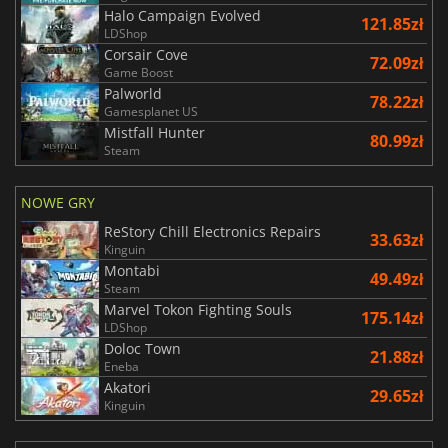
Halo Campaign Evolved
121.85zł
LDShop
Corsair Cove
72.09zł
Game Boost
Palworld
78.22zł
Gamesplanet US
Mistfall Hunter
80.99zł
Steam
NOWE GRY
ReStory Chill Electronics Repairs
33.63zł
Kinguin
Montabi
49.49zł
Steam
Marvel Tokon Fighting Souls
175.14zł
LDShop
Doloc Town
21.88zł
Eneba
Akatori
29.65zł
Kinguin