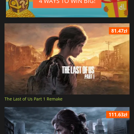
4 WAYS TO WIN BIG!
81.47zł
The Last of Us Part 1 Remake
111.63zł