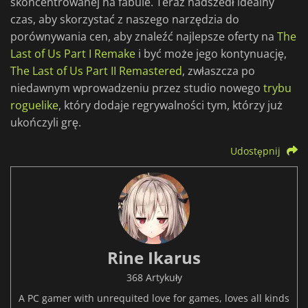
skoncentrowanej na fabule. Teraz nadszedł idealny
czas, aby skorzystać z naszego narzędzia do
porównywania cen, aby znaleźć najlepsze oferty na
The
Last of Us Part I Remake
i być może jego kontynuację,
The Last of Us Part II Remastered
, zwłaszcza po
niedawnym wprowadzeniu przez studio nowego
trybu
roguelike
, który dodaje regrywalności tym, którzy już
ukończyli grę.
Udostępnij
Rine Ikarus
368 Artykuły
A PC gamer with unrequited love for games, loves all kinds