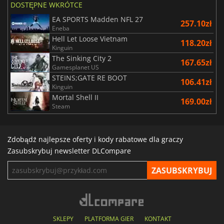
DOSTĘPNE WKRÓTCE
EA SPORTS Madden NFL 27
257.10zł
Eneba
Hell Let Loose Vietnam
118.20zł
Kinguin
The Sinking City 2
167.65zł
Gamesplanet US
STEINS;GATE RE BOOT
106.41zł
Kinguin
Mortal Shell II
169.00zł
Steam
Zdobądź najlepsze oferty i kody rabatowe dla graczy
Zasubskrybuj newsletter DLCompare
SKLEPY
PLATFORMA GIER
KONTAKT