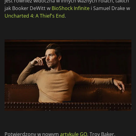
jest również widoczna w innych ważnych rolach, takich
jak Booker DeWitt w
BioShock Infinite
i Samuel Drake w
Uncharted 4: A Thief's End
.
Potwierdzony w nowym
artykule GQ
, Troy Baker,