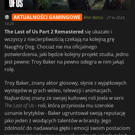
AKTUALNOŚCI GAMINGOWE
Rine Ikarus
-
27 lis 2024,
14:26
The Last of Us Part 2 Remastered
się ukazało i
wszyscy z niecierpliwością czekają na kolejną grę
Naughty Dog. Chociaż nie ma oficjalnego
potwierdzenia, jaki będzie kolejny projekt studia, jedno
jest pewne: Troy Baker na pewno odegra w nim jakąś
rolę.
Troy Baker, znany aktor głosowy, słynie z wyjątkowych
występów w grach wideo, telewizji i animacjach.
Najbardziej znany ze swojej kultowej roli Joela w serii
The Last of Us
- roli, która przyniosła mu szerokie
uznanie krytyków - Baker ugruntował swoją reputację
jako jeden z wiodących talentów w branży. Jego
zdolność do nadawania głębi i emocji swoim postaciom