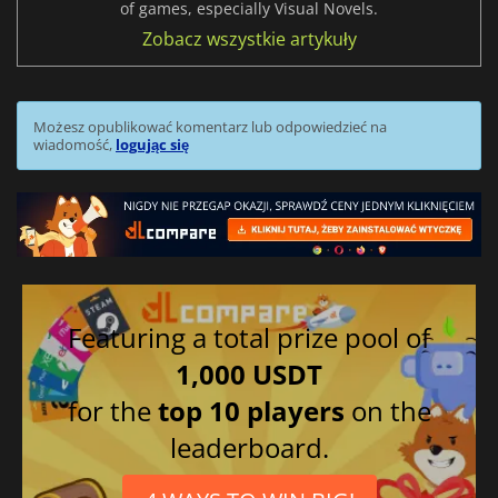
of games, especially Visual Novels.
Zobacz wszystkie artykuły
Możesz opublikować komentarz lub odpowiedzieć na
wiadomość,
logując się
Featuring a total prize pool of
1,000 USDT
for the
top 10 players
on the
leaderboard.