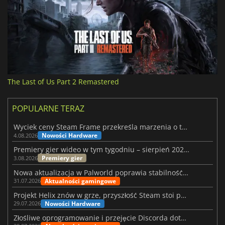
The Last of Us Part 2 Remastered
POPULARNE TERAZ
Wyciek ceny Steam Frame przekreśla marzenia o tanim zestawie VR
Nowości Hardware
4.08.2026
Premiery gier wideo w tym tygodniu – sierpień 2026 r. (32. tydzień)
Premiery gier
3.08.2026
Nowa aktualizacja w Palworld poprawia stabilność Sunreach i walk z bossami
Aktualności gamingowe
31.07.2026
Projekt Helix znów w grze, przyszłość Steam stoi pod znakiem zapytania
Nowości Hardware
29.07.2026
Złośliwe oprogramowanie i przejęcie Discorda dotknęły Meccha Chameleon