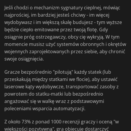
Jeśli chodzi o mechanizm sygnatury cieplnej, mówiąc
najprościej, im bardziej jesteś chciwy - im więcej
wydobywasz i im większą skalę budujesz - tym wyższe
będzie ciepło emitowane przez twoją flotę. Gdy
osiągnie próg ostrzegawczy, obcy cię wykryją. W tym
momencie musisz użyć systemów obronnych i okrętów
wojennych zaprojektowanych przez siebie, aby chronić
swoje osiągnięcia.
Gracze bezpośrednio "pilotują" każdy statek (lub
przeskakują między statkami we flocie), aby ustawić
laserowe kąty wydobywcze, transportować zasoby z
powrotem do statku-matki lub bezpośrednio
angażować się w walkę wraz z podstawowymi
poleceniami wsparcia automatyzacji.
Z około 73% z ponad 1000 recenzji graczy i oceną "w
większości pozytywną", gra obiecuje dostarczyć