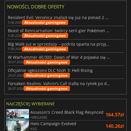
NOWOŚCI, DOBRE OFERTY
Resident Evil: Veronica znalazł się już na ponad 2 milionach list życzeń
Aktualności gamingowe
5.08.2026
Beast of Reincarnation: twórcy serii gier Pokémon wkraczają na nową ścieżkę
Aktualności gamingowe
5.08.2026
Big Walk już w sprzedaży – podróż oparta na przyjaźni
Aktualności gamingowe
5.08.2026
W Warhammer 40,000: Dawn of War 4 pojawia się frakcja Nekronów
Aktualności gamingowe
30.07.2026
Oficjalnie ogłoszono DLC Nioh 3: Hell Rising
Aktualności gamingowe
29.07.2026
Forsaken Realms: Vahrin’s Call trafia na rynek po dziesięciu latach prac
Aktualności gamingowe
28.07.2026
NAJCZĘŚCIEJ WYBIERANE
Assassin's Creed Black Flag Resynced
164.57zł
HRKGAME
Halo Campaign Evolved
140.26zł
K4G