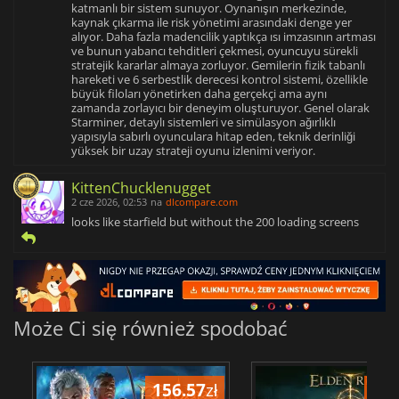
katmanlı bir sistem sunuyor. Oynanışın merkezinde,
kaynak çıkarma ile risk yönetimi arasındaki denge yer
alıyor. Daha fazla madencilik yaptıkça ısı imzasının artması
ve bunun yabancı tehditleri çekmesi, oyuncuyu sürekli
stratejik kararlar almaya zorluyor. Gemilerin fizik tabanlı
hareketi ve 6 serbestlik derecesi kontrol sistemi, özellikle
büyük filoları yönetirken daha gerçekçi ama aynı
zamanda zorlayıcı bir deneyim oluşturuyor. Genel olarak
Starminer, detaylı sistemleri ve simülasyon ağırlıklı
yapısıyla sabırlı oyunculara hitap eden, teknik derinliği
yüksek bir uzay strateji oyunu izlenimi veriyor.
KittenChucklenugget
2 cze 2026, 02:53
na
dlcompare.com
looks like starfield but without the 200 loading screens
Może Ci się również spodobać
156.57
zł
175