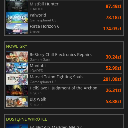
Mistfall Hunter
87.49zł
LOADED
Palworld
78.18zł
Gamesplanet US
Forza Horizon 6
174.03zł
Eneba
NOWE GRY
ReStory Chill Electronics Repairs
30.24zł
GamersGate
Montabi
52.99zł
LOADED
Marvel Tokon Fighting Souls
201.09zł
Gamesplanet US
HellSlave II Judgment of the Archon
26.31zł
Kinguin
Big Walk
53.88zł
Kinguin
DOSTĘPNE WKRÓTCE
EA SPORTS Madden NFL 27