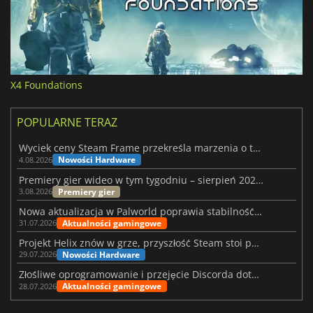
X4 Foundations
POPULARNE TERAZ
Wyciek ceny Steam Frame przekreśla marzenia o tanim zestawie VR
Nowości Hardware
4.08.2026
Premiery gier wideo w tym tygodniu – sierpień 2026 r. (32. tydzień)
Premiery gier
3.08.2026
Nowa aktualizacja w Palworld poprawia stabilność Sunreach i walk z bossami
Aktualności gamingowe
31.07.2026
Projekt Helix znów w grze, przyszłość Steam stoi pod znakiem zapytania
Nowości Hardware
29.07.2026
Złośliwe oprogramowanie i przejęcie Discorda dotknęły Meccha Chameleon
Aktualności gamingowe
28.07.2026