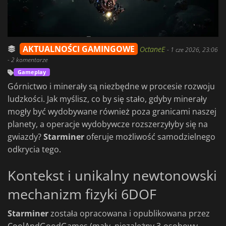
AKTUALNOŚCI GAMINGOWE
OctaneE
-
1 cze 2026, 23:06
- 2 komentarze
Gameplay
Górnictwo i minerały są niezbędne w procesie rozwoju
ludzkości. Jak myślisz, co by się stało, gdyby minerały
mogły być wydobywane również poza granicami naszej
planety, a operacje wydobywcze rozszerzyłyby się na
gwiazdy?
Starminer
oferuje możliwość samodzielnego
odkrycia tego.
Kontekst i unikalny newtonowski
mechanizm fizyki 6DOF
Starminer
została opracowana i opublikowana przez