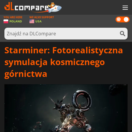
YOU ARE HERE
WE ALSO SUPPORT
Dark
GRY
POLAND
USA
mode
KARTY DO GIER
OPROGRAMOWANIE
Starminer: Fotorealistyczna
REWARDS
symulacja kosmicznego
SPRZĘT KOMPUTEROWY
górnictwa
AKTUALNOŚCI
ZALOGUJ SIĘ LUB ZAREJESTRUJ