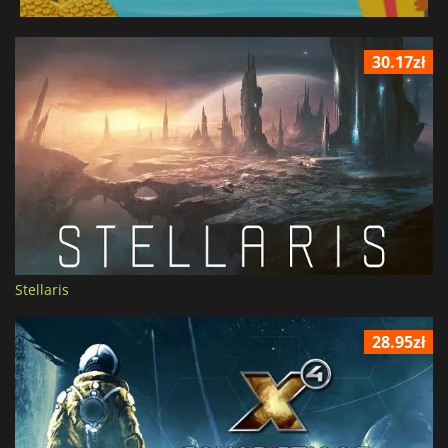
30.17zł
Stellaris
28.95zł