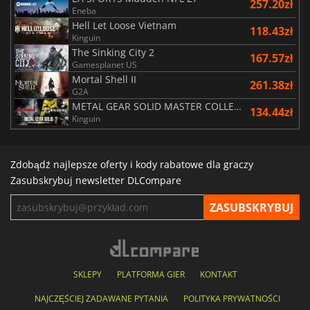
257.20zł
Eneba
Hell Let Loose Vietnam
118.43zł
Kinguin
The Sinking City 2
167.57zł
Gamesplanet US
Mortal Shell II
261.38zł
G2A
METAL GEAR SOLID MASTER COLLECTION Vol.2
134.44zł
Kinguin
Zdobądź najlepsze oferty i kody rabatowe dla graczy
Zasubskrybuj newsletter DLCompare
SKLEPY
PLATFORMA GIER
KONTAKT
NAJCZĘŚCIEJ ZADAWANE PYTANIA
POLITYKA PRYWATNOŚCI