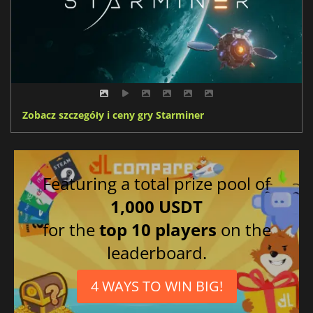
Zobacz szczegóły i ceny gry Starminer
Featuring a total prize pool of
1,000 USDT
for the
top 10 players
on the
leaderboard.
4 WAYS TO WIN BIG!