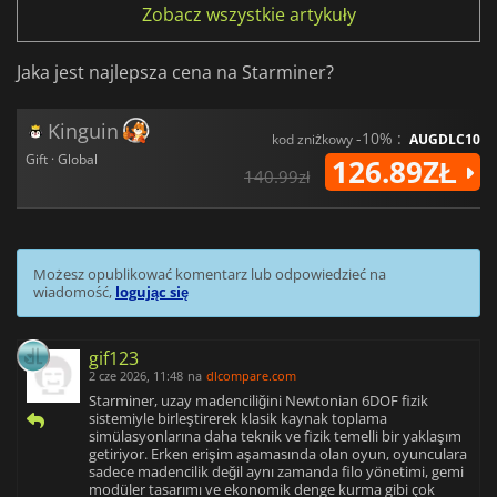
Zobacz wszystkie artykuły
Jaka jest najlepsza cena na Starminer?
Kinguin
-10% :
kod zniżkowy
AUGDLC10
Gift · Global
126.89ZŁ
140.99zł
Możesz opublikować komentarz lub odpowiedzieć na
wiadomość,
logując się
gif123
2 cze 2026, 11:48
na
dlcompare.com
Starminer, uzay madenciliğini Newtonian 6DOF fizik
sistemiyle birleştirerek klasik kaynak toplama
simülasyonlarına daha teknik ve fizik temelli bir yaklaşım
getiriyor. Erken erişim aşamasında olan oyun, oyunculara
sadece madencilik değil aynı zamanda filo yönetimi, gemi
modüler tasarımı ve ekonomik denge kurma gibi çok