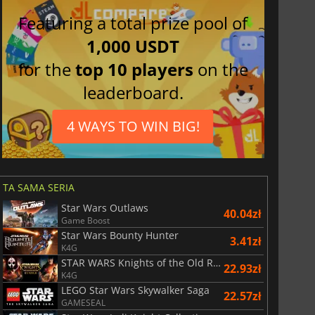
Featuring a total prize pool of
1,000 USDT
for the
top 10 players
on the
leaderboard.
4 WAYS TO WIN BIG!
TA SAMA SERIA
Star Wars Outlaws
40.04zł
Game Boost
Star Wars Bounty Hunter
3.41zł
K4G
STAR WARS Knights of the Old Republic Bundle
22.93zł
K4G
LEGO Star Wars Skywalker Saga
22.57zł
GAMESEAL