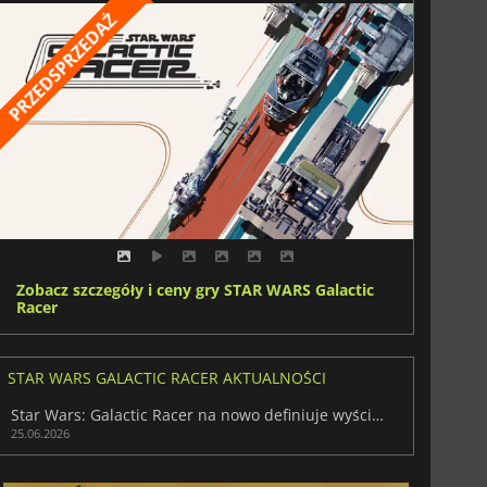
Zobacz szczegóły i ceny gry STAR WARS Galactic
Racer
STAR WARS GALACTIC RACER AKTUALNOŚCI
Star Wars: Galactic Racer na nowo definiuje wyścigi podów
25.06.2026