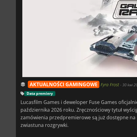
AKTUALNOŚCI GAMINGOWE
Fyra Frost
-
30 kwi 2
Data premiery
Lucasfilm Games i deweloper Fuse Games oficjalnie 
października 2026 roku. Zręcznościowy tytuł wyścigo
zamówienia przedpremierowe są już dostępne na 
zwiastuna rozgrywki.