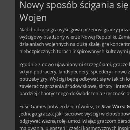
Nowy sposób ścigania si
Wojen
Nadchodząca gra wyścigowa przenosi graczy poza t
wyścigowy osadzony w erze Nowej Republiki. Zamias
działaniach wojennych na dużą skalę, gra koncentr
niebezpiecznych torach inspirowanych kultowymi
Zgodnie z nowo ujawnionymi szczegółami, gracze b
w tym podracery, landspeedery, speedery i nowo
potrzeby gry. Wyścigi będą odbywać się w takich lok
zawierać zagrożenia środowiskowe, skróty i inter
bardziej chaotycznego doświadczenia zręczności
Fuse Games potwierdziło również, że
Star Wars: G
jednego gracza, jak i sieciowe wyścigi wieloosobo
odgrywać ważną rolę, umożliwiając graczom pers
malowania, ulepszeń i części kosmetycznych inspi