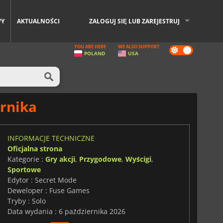
WY
AKTUALNOŚCI
ZALOGUJ SIĘ LUB ZAREJESTRUJ
YOU ARE HERE
WE ALSO SUPPORT
Dark
POLAND
USA
mode
ernika
INFORMACJE TECHNICZNE
Oficjalna strona
Kategorie :
Gry akcji
,
Przygodowe
,
Wyścigi
,
Sportowe
Edytor : Secret Mode
Deweloper : Fuse Games
Tryby : Solo
Data wydania : 6 października 2026