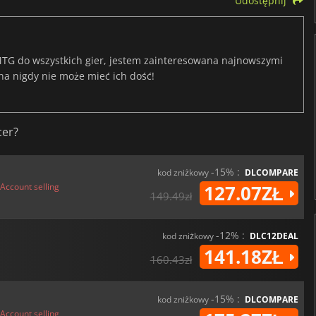
Udostępnij
TG do wszystkich gier, jestem zainteresowana najnowszymi
na nigdy nie może mieć ich dość!
cer?
-15% :
kod zniżkowy
DLCOMPARE
Account selling
127.07ZŁ
149.49zł
-12% :
kod zniżkowy
DLC12DEAL
141.18ZŁ
160.43zł
-15% :
kod zniżkowy
DLCOMPARE
Account selling