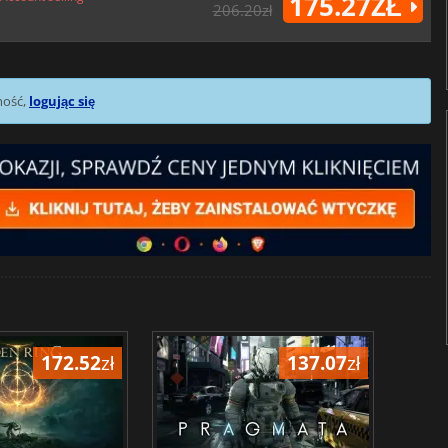
175.27ZŁ
206.20zł
mość,
logując się
172.52
zł
137.07
zł