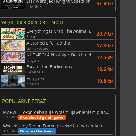
Star Wars Jedi Knight Collection
51.49zł
LOADED
WIĘCEJ GIER OD SECRET MODE
Everything is Crab The Animal Evolution Roguelite
20.79zł
Steam
A Storied Life Tabitha
17.80zł
GamersGate
NUTMEG! A Nostalgic Deckbuilding Football Manager
12.56zł
Kinguin
Escape the Backrooms
18.64zł
GAMESEAL
Empyreal
10.84zł
Kinguin
POPULARNE TERAZ
MARVEL Tōkon debiutuje wraz z ujawnieniem planu rozwoju na pierwszy rok
Aktualności gamingowe
7.08.2026
Wyciek ceny Steam Frame przekreśla marzenia o tanim zestawie VR
Nowości Hardware
4.08.2026