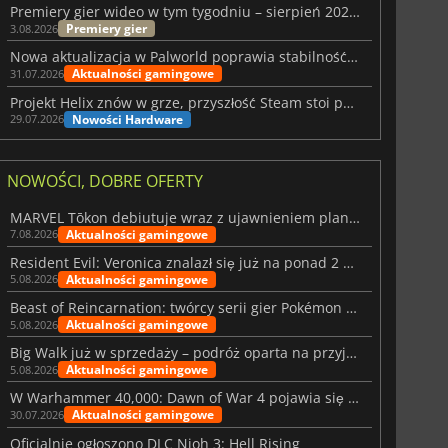
Premiery gier wideo w tym tygodniu – sierpień 2026 r. (32. tydzień)
Premiery gier
3.08.2026
Nowa aktualizacja w Palworld poprawia stabilność Sunreach i walk z bossami
Aktualności gamingowe
31.07.2026
Projekt Helix znów w grze, przyszłość Steam stoi pod znakiem zapytania
Nowości Hardware
29.07.2026
NOWOŚCI, DOBRE OFERTY
MARVEL Tōkon debiutuje wraz z ujawnieniem planu rozwoju na pierwszy rok
Aktualności gamingowe
7.08.2026
Resident Evil: Veronica znalazł się już na ponad 2 milionach list życzeń
Aktualności gamingowe
5.08.2026
Beast of Reincarnation: twórcy serii gier Pokémon wkraczają na nową ścieżkę
Aktualności gamingowe
5.08.2026
Big Walk już w sprzedaży – podróż oparta na przyjaźni
Aktualności gamingowe
5.08.2026
W Warhammer 40,000: Dawn of War 4 pojawia się frakcja Nekronów
Aktualności gamingowe
30.07.2026
Oficjalnie ogłoszono DLC Nioh 3: Hell Rising