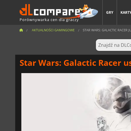
GRY
KARTY
Porównywarka cen dla graczy
AKTUALNOŚCI GAMINGOWE
STAR WARS: GALACTIC RACER JUŻ
Star Wars: Galactic Racer u