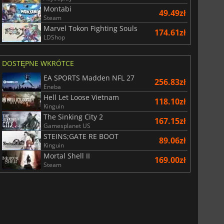
Montabi
49.49zł
Steam
Marvel Tokon Fighting Souls
174.61zł
LDShop
DOSTĘPNE WKRÓTCE
EA SPORTS Madden NFL 27
256.83zł
Eneba
Hell Let Loose Vietnam
118.10zł
Kinguin
The Sinking City 2
167.15zł
Gamesplanet US
STEINS;GATE RE BOOT
89.06zł
Kinguin
Mortal Shell II
169.00zł
Steam
28.99
zł
66.59
zł