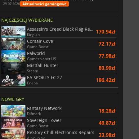
Aktualności gamingowe
29.07.2026
NAJCZĘŚCIEJ WYBIERANE
Assassin's Creed Black Flag Resynced
170.94zł
Kinguin
Corsair Cove
72.17zł
Game Boost
Palworld
77.98zł
Gamesplanet US
Mistfall Hunter
80.99zł
Steam
EA SPORTS FC 27
196.42zł
Eneba
NOWE GRY
Fantasy Network
18.28zł
Difmark
Sovereign Tower
46.87zł
Game Boost
ReStory Chill Electronics Repairs
33.98zł
Allyouplay