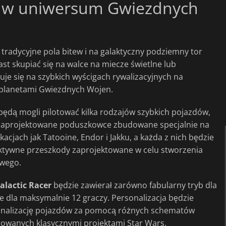
ę w uniwersum Gwiezdnych
radycyjne pola bitew i na galaktyczny podziemny tor
t skupiać się na walce na miecze świetlne lub
uje się na szybkich wyścigach rywalizacyjnych na
 planetami Gwiezdnych Wojen.
ędą mogli pilotować kilka rodzajów szybkich pojazdów,
 zaprojektowane poduszkowce zbudowane specjalnie na
acjach jak Tatooine, Endor i Jakku, a każda z nich będzie
aktywne przeszkody zaprojektowane w celu stworzenia
owego.
alactic Racer
będzie zawierał zarówno fabularny tryb dla
we dla maksymalnie 12 graczy. Personalizacja będzie
onalizację pojazdów za pomocą różnych schematów
rowanych klasycznymi projektami Star Wars.