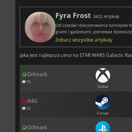
Fyra Frost
3422 Artykuły
Od czasów relacjonowania turniejów M
grami i gadżetami, ponieważ dziewczy
Zobacz wszystkie artykuły
Jaka jest najlepsza cena na STAR WARS Galactic Ra
Difmark
73
Global
K4G
32
Europe
Difmark