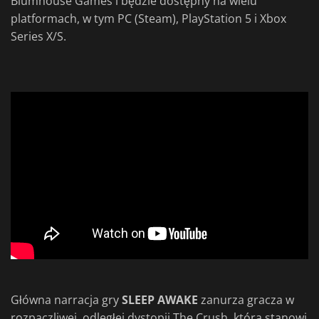
Blumhouse Games i będzie dostępny na wielu
platformach, w tym PC (Steam), PlayStation 5 i Xbox
Series X/S.
Główna narracja gry
SLEEP AWAKE
zanurza gracza w
rozpaczliwej, odległej dystopii The Crush, która stanowi