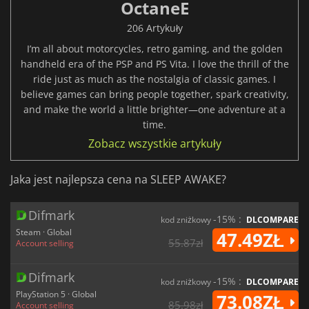
OctaneE
206 Artykuły
I’m all about motorcycles, retro gaming, and the golden
handheld era of the PSP and PS Vita. I love the thrill of the
ride just as much as the nostalgia of classic games. I
believe games can bring people together, spark creativity,
and make the world a little brighter—one adventure at a
time.
Zobacz wszystkie artykuły
Jaka jest najlepsza cena na SLEEP AWAKE?
Difmark
-15% :
kod zniżkowy
DLCOMPARE
Steam · Global
47.49ZŁ
55.87zł
Account selling
Difmark
-15% :
kod zniżkowy
DLCOMPARE
PlayStation 5 · Global
73.08ZŁ
85.98zł
Account selling