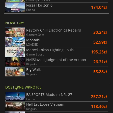
Forza Horizon 6
174.04zł
Eneba
NOWE GRY
ReStory Chill Electronics Repairs
30.24zł
GamersGate
Montabi
52.99zł
LOADED
Marvel Tokon Fighting Souls
195.25zł
Game Boost
HellSlave II Judgment of the Archon
26.31zł
Kinguin
Big Walk
53.88zł
Kinguin
DOSTĘPNE WKRÓTCE
EA SPORTS Madden NFL 27
257.21zł
Eneba
Hell Let Loose Vietnam
118.40zł
Kinguin