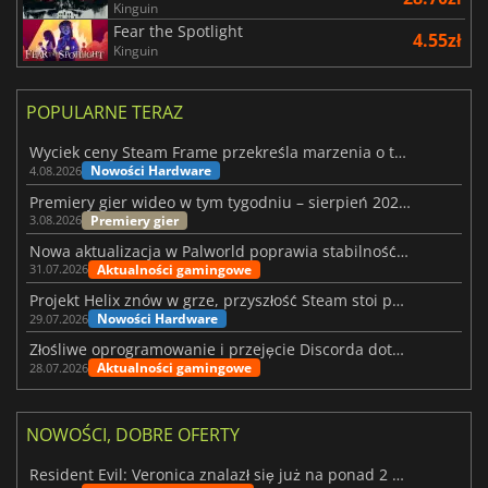
Kinguin
Fear the Spotlight
4.55zł
Kinguin
POPULARNE TERAZ
Wyciek ceny Steam Frame przekreśla marzenia o tanim zestawie VR
Nowości Hardware
4.08.2026
Premiery gier wideo w tym tygodniu – sierpień 2026 r. (32. tydzień)
Premiery gier
3.08.2026
Nowa aktualizacja w Palworld poprawia stabilność Sunreach i walk z bossami
Aktualności gamingowe
31.07.2026
Projekt Helix znów w grze, przyszłość Steam stoi pod znakiem zapytania
Nowości Hardware
29.07.2026
Złośliwe oprogramowanie i przejęcie Discorda dotknęły Meccha Chameleon
Aktualności gamingowe
28.07.2026
NOWOŚCI, DOBRE OFERTY
Resident Evil: Veronica znalazł się już na ponad 2 milionach list życzeń