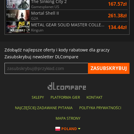
The Sinking City 2
167.57zł
Gamesplanet US
Mortal Shell II
261.38zł
G2A
METAL GEAR SOLID MASTER COLLECTION Vol.2
134.44zł
Kinguin
Zdobądź najlepsze oferty i kody rabatowe dla graczy
Zasubskrybuj newsletter DLCompare
SKLEPY
PLATFORMA GIER
KONTAKT
NAJCZĘŚCIEJ ZADAWANE PYTANIA
POLITYKA PRYWATNOŚCI
MAPA STRONY
POLAND