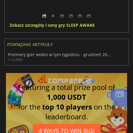
Zobacz szczegóły i ceny gry SLEEP AWAKE
POWIĄZANE ARTYKUŁY
Premiery gier wideo w tym tygodniu - grudzień 2025 (tydzień 49)
1.12.2025
Featuring a total prize pool of
1,000 USDT
for the
top 10 players
on the
leaderboard.
4 WAYS TO WIN BIG!