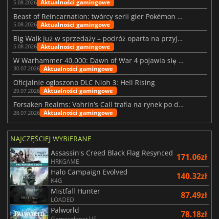
Aktualności gamingowe
5.08.2026
Beast of Reincarnation: twórcy serii gier Pokémon wkraczają na nową ścieżkę
Aktualności gamingowe
5.08.2026
Big Walk już w sprzedaży – podróż oparta na przyjaźni
Aktualności gamingowe
5.08.2026
W Warhammer 40,000: Dawn of War 4 pojawia się frakcja Nekronów
Aktualności gamingowe
30.07.2026
Oficjalnie ogłoszono DLC Nioh 3: Hell Rising
Aktualności gamingowe
29.07.2026
Forsaken Realms: Vahrin’s Call trafia na rynek po dziesięciu latach prac
Aktualności gamingowe
28.07.2026
NAJCZĘŚCIEJ WYBIERANE
Assassin's Creed Black Flag Resynced
171.06zł
HRKGAME
Halo Campaign Evolved
140.32zł
K4G
Mistfall Hunter
87.49zł
LOADED
Palworld
78.18zł
Gamesplanet US