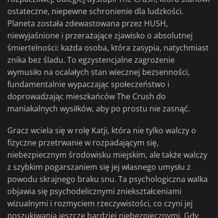
ostateczne, niepewne schronienie dla ludzkości.
Planeta została zdewastowana przez HUSH,
niewyjaśnione i przerażające zjawisko o absolutnej
śmiertelności: każda osoba, która zasypia, natychmiast
znika bez śladu. To egzystencjalne zagrożenie
wymusiło na ocalałych stan wiecznej bezsenności,
fundamentalnie wypaczając społeczeństwo i
doprowadzając mieszkańców The Crush do
maniakalnych wysiłków, aby po prostu nie zasnąć.
Gracz wciela się w rolę Katji, która nie tylko walczy o
fizyczne przetrwanie w rozpadającym się,
niebezpiecznym środowisku miejskim, ale także walczy
z szybkim pogarszaniem się jej własnego umysłu z
powodu skrajnego braku snu. Ta psychologiczna walka
objawia się psychodelicznymi zniekształceniami
wizualnymi i rozmyciem rzeczywistości, co czyni jej
poszukiwania jeszcze bardziej niebezpiecznymi. Gdy