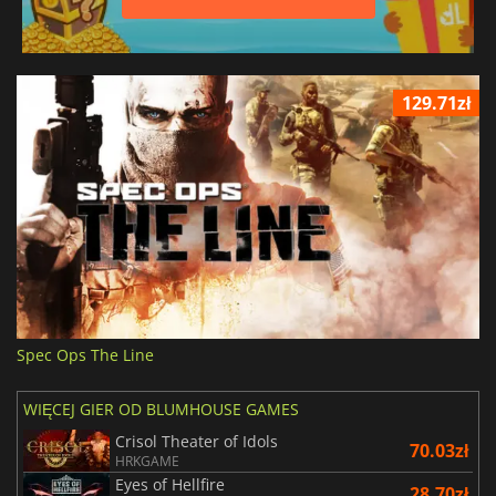
129.71zł
Spec Ops The Line
WIĘCEJ GIER OD BLUMHOUSE GAMES
Crisol Theater of Idols
70.03zł
HRKGAME
Eyes of Hellfire
28.70zł