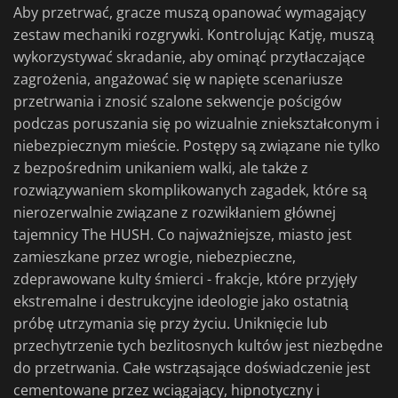
Aby przetrwać, gracze muszą opanować wymagający
zestaw mechaniki rozgrywki. Kontrolując Katję, muszą
wykorzystywać skradanie, aby ominąć przytłaczające
zagrożenia, angażować się w napięte scenariusze
przetrwania i znosić szalone sekwencje pościgów
podczas poruszania się po wizualnie zniekształconym i
niebezpiecznym mieście. Postępy są związane nie tylko
z bezpośrednim unikaniem walki, ale także z
rozwiązywaniem skomplikowanych zagadek, które są
nierozerwalnie związane z rozwikłaniem głównej
tajemnicy The HUSH. Co najważniejsze, miasto jest
zamieszkane przez wrogie, niebezpieczne,
zdeprawowane kulty śmierci - frakcje, które przyjęły
ekstremalne i destrukcyjne ideologie jako ostatnią
próbę utrzymania się przy życiu. Uniknięcie lub
przechytrzenie tych bezlitosnych kultów jest niezbędne
do przetrwania. Całe wstrząsające doświadczenie jest
cementowane przez wciągający, hipnotyczny i