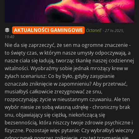
AKTUALNOŚCI GAMINGOWE
OctaneE
-
27 lis 2025,
19:40
Nie da się zaprzeczyć, że sen ma ogromne znaczenie -
to święty czas, w którym nasze umysły odpoczywają, a
nasze ciała się ładują, tworząc tkankę naszej codziennej
witalności. Wyobraźmy sobie jednak mrożący krew w
żyłach scenariusz: Co by było, gdyby zasypianie
oznaczało zniknięcie w zapomnieniu? Aby przetrwać,
musiałbyś całkowicie zrezygnować ze snu,
rozpoczynając życie w nieustannym czuwaniu. Ale ten
wybór niesie ze sobą własną udrękę - chroniczny brak
snu, objawiający się ciężką, niekończącą się
bezsennością, która niszczy twoje zdrowie psychiczne i
fizyczne. Pozostaje więc pytanie: Czy wybrałbyś wieczny
odpoczynek poprzez zniknięcie, czy też trzymanie się