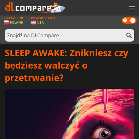
YOU ARE HERE
WE ALSO SUPPORT
Dark
GRY
POLAND
USA
mode
KARTY DO GIER
OPROGRAMOWANIE
SLEEP AWAKE: Znikniesz czy
REWARDS
będziesz walczyć o
SPRZĘT KOMPUTEROWY
przetrwanie?
AKTUALNOŚCI
ZALOGUJ SIĘ LUB ZAREJESTRUJ