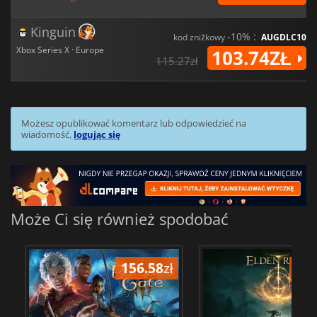
Kinguin
-10% :
kod zniżkowy
AUGDLC10
Xbox Series X · Europe
103.74ZŁ
115.27zł
Możesz opublikować komentarz lub odpowiedzieć na
wiadomość,
logując się
Może Ci się również spodobać
156.58
zł
175