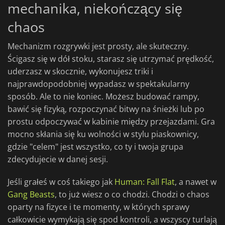
mechanika, niekończący się
chaos
Mechanizm rozgrywki jest prosty, ale skuteczny.
Ścigasz się w dół stoku, starasz się utrzymać prędkość,
uderzasz w skocznie, wykonujesz triki i
najprawdopodobniej wypadasz w spektakularny
sposób. Ale to nie koniec. Możesz budować rampy,
bawić się fizyką, rozpoczynać bitwy na śnieżki lub po
prostu odpoczywać w kabinie między przejazdami. Gra
mocno skłania się ku wolności w stylu piaskownicy,
gdzie "celem" jest wszystko, co ty i twoja grupa
zdecydujecie w danej sesji.
Jeśli grałeś w coś takiego jak
Human: Fall Flat
, a nawet w
Gang Beasts
, to już wiesz o co chodzi. Chodzi o chaos
oparty na fizyce i te momenty, w których sprawy
całkowicie wymykają się spod kontroli, a wszyscy turlają