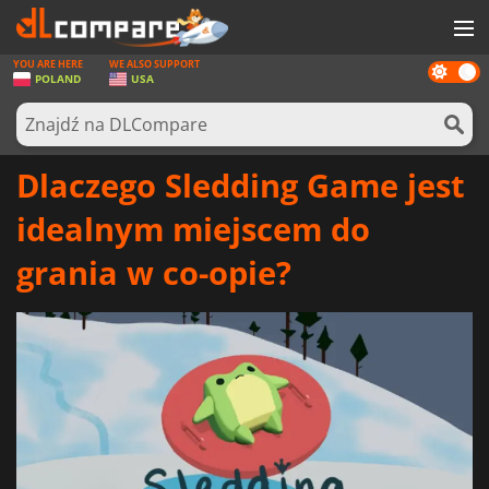
YOU ARE HERE
WE ALSO SUPPORT
Dark
GRY
POLAND
USA
mode
KARTY DO GIER
OPROGRAMOWANIE
Dlaczego Sledding Game jest
REWARDS
idealnym miejscem do
SPRZĘT KOMPUTEROWY
grania w co-opie?
AKTUALNOŚCI
ZALOGUJ SIĘ LUB ZAREJESTRUJ