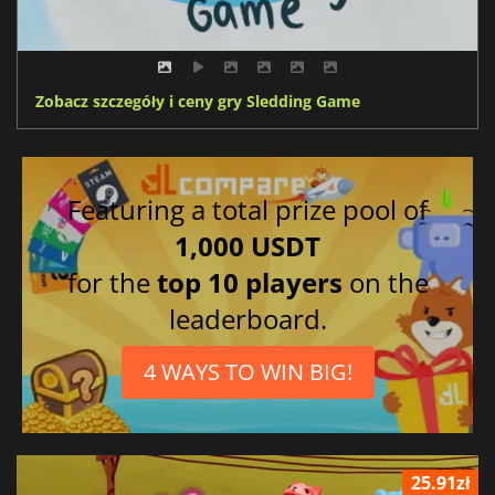
Zobacz szczegóły i ceny gry Sledding Game
Featuring a total prize pool of
1,000 USDT
for the
top 10 players
on the
leaderboard.
4 WAYS TO WIN BIG!
25.91zł