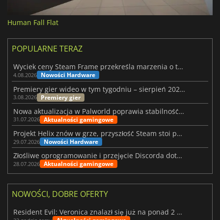
Human Fall Flat
POPULARNE TERAZ
Wyciek ceny Steam Frame przekreśla marzenia o tanim zestawie VR
Nowości Hardware
4.08.2026
Premiery gier wideo w tym tygodniu – sierpień 2026 r. (32. tydzień)
Premiery gier
3.08.2026
Nowa aktualizacja w Palworld poprawia stabilność Sunreach i walk z bossami
Aktualności gamingowe
31.07.2026
Projekt Helix znów w grze, przyszłość Steam stoi pod znakiem zapytania
Nowości Hardware
29.07.2026
Złośliwe oprogramowanie i przejęcie Discorda dotknęły Meccha Chameleon
Aktualności gamingowe
28.07.2026
NOWOŚCI, DOBRE OFERTY
Resident Evil: Veronica znalazł się już na ponad 2 milionach list życzeń