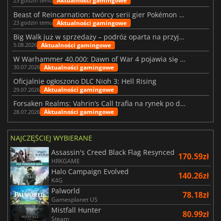
Aktualności gamingowe
23 godzin temu
Beast of Reincarnation: twórcy serii gier Pokémon wkraczają na nową ścieżkę
Aktualności gamingowe
23 godzin temu
Big Walk już w sprzedaży – podróż oparta na przyjaźni
Aktualności gamingowe
5.08.2026
W Warhammer 40,000: Dawn of War 4 pojawia się frakcja Nekronów
Aktualności gamingowe
30.07.2026
Oficjalnie ogłoszono DLC Nioh 3: Hell Rising
Aktualności gamingowe
29.07.2026
Forsaken Realms: Vahrin’s Call trafia na rynek po dziesięciu latach prac
Aktualności gamingowe
28.07.2026
NAJCZĘŚCIEJ WYBIERANE
Assassin's Creed Black Flag Resynced
170.59zł
HRKGAME
Halo Campaign Evolved
140.26zł
K4G
Palworld
78.18zł
Gamesplanet US
Mistfall Hunter
80.99zł
Steam