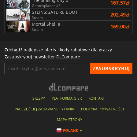
The Sinking City 2
167.57zł
Gamesplanet US
STEINS;GATE RE BOOT
202.49zł
Steam
Mortal Shell II
169.00zł
Steam
Zdobądź najlepsze oferty i kody rabatowe dla graczy
Zasubskrybuj newsletter DLCompare
SKLEPY
PLATFORMA GIER
KONTAKT
NAJCZĘŚCIEJ ZADAWANE PYTANIA
POLITYKA PRYWATNOŚCI
MAPA STRONY
POLAND