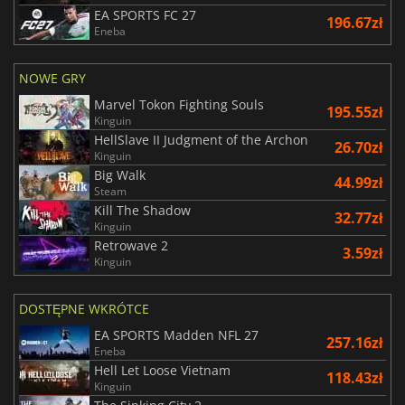
EA SPORTS FC 27
196.67zł
Eneba
NOWE GRY
Marvel Tokon Fighting Souls
195.55zł
Kinguin
HellSlave II Judgment of the Archon
26.70zł
Kinguin
Big Walk
44.99zł
Steam
Kill The Shadow
32.77zł
Kinguin
Retrowave 2
3.59zł
Kinguin
DOSTĘPNE WKRÓTCE
EA SPORTS Madden NFL 27
257.16zł
Eneba
Hell Let Loose Vietnam
118.43zł
Kinguin