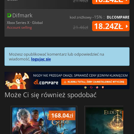
21.46zł
Difmark
-15% :
kod zniżkowy
DLCOMPARE
Xbox Series X · Global
18.24ZŁ
21.46zł
Account selling
Możesz opublikować komentarz lub odpowiedzieć na
wiadomość,
logując się
Może Ci się również spodobać
168.04
zł
175