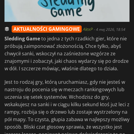
AKTUALNOŚCI GAMINGOWE
AlexP
-
4 maj 2026, 18:54
Sledding Game
to jedna z tych rzadkich gier, które nie
próbują zaimponować złożonością. Chce tylko, abyś
chwycił sanki, wskoczył na zaśnieżone wzgórze ze
znajomymi i zobaczył, jaki chaos wydarzy się po drodze
w dół. I szczerze mówiąc, właśnie dlatego to działa.
Jest to rodzaj gry, którą uruchamiasz, gdy nie jesteś w
nastroju do pocenia się w meczach rankingowych lub
uczenia się setek systemów. Wchodzisz do gry,
wskakujesz na sanki i w ciągu kilku sekund ktoś już leci z
rampy, rozbija się o drzewo lub zostaje wystrzelony na
pół mapy. To czysta, głupia zabawa w najlepszy możliwy
sposób. Bliski czat głosowy sprawia, że wszystko jest