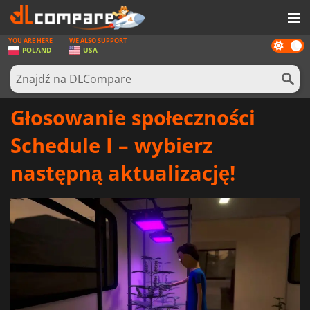
YOU ARE HERE
WE ALSO SUPPORT
Dark
GRY
POLAND
USA
mode
KARTY DO GIER
OPROGRAMOWANIE
Głosowanie społeczności
REWARDS
Schedule I – wybierz
SPRZĘT KOMPUTEROWY
następną aktualizację!
AKTUALNOŚCI
ZALOGUJ SIĘ LUB ZAREJESTRUJ