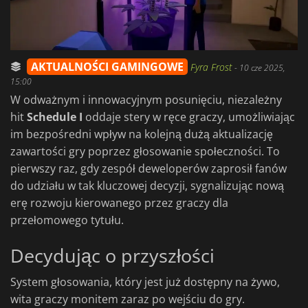
AKTUALNOŚCI GAMINGOWE
Fyra Frost
-
10 cze 2025,
15:00
W odważnym i innowacyjnym posunięciu, niezależny
hit
Schedule I
oddaje stery w ręce graczy, umożliwiając
im bezpośredni wpływ na kolejną dużą aktualizację
zawartości gry poprzez głosowanie społeczności. To
pierwszy raz, gdy zespół deweloperów zaprosił fanów
do udziału w tak kluczowej decyzji, sygnalizując nową
erę rozwoju kierowanego przez graczy dla
przełomowego tytułu.
Decydując o przyszłości
System głosowania, który jest już dostępny na żywo,
wita graczy monitem zaraz po wejściu do gry.