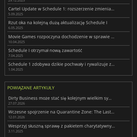
29.12.2025
Cartel Update w Schedule 1: rozszerzenie zmieniające zasady gry
5.09.2025
Rzut oka na kolejną dużą aktualizację Schedule I
6.05.2025
Movie Games rozpoczyna dochodzenie w sprawie potencjalnego naruszenia praw autorskich w Schedule I
10.04.2025
Schedule I otrzymał nową zawartość
7.04.2025
Schedule 1 zdobywa dzikie pochwały i rywalizuje z tytułami AAA pod względem sprzedaży
1.04.2025
POWIĄZANE ARTYKUŁY
Dirty Business może stać się kolejnym wielkim symulatorem przestępczości
27.07.2026
Wczesne spojrzenie na Quarantine Zone: The Last Check i jego rosnący szum
12.01.2026
Wesprzyj słuszną sprawę z pakietem charytatywnym Movember od Fanatical
3.11.2025