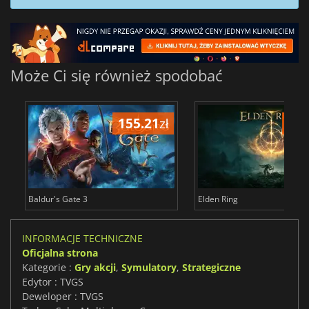
Może Ci się również spodobać
155.21
zł
175
Baldur's Gate 3
Elden Ring
INFORMACJE TECHNICZNE
Oficjalna strona
Kategorie :
Gry akcji
,
Symulatory
,
Strategiczne
Edytor : TVGS
Deweloper : TVGS