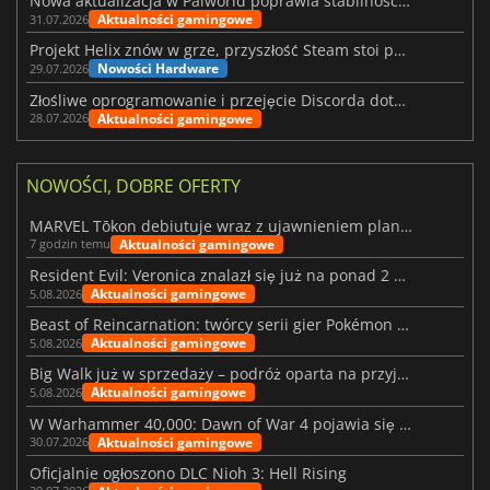
Nowa aktualizacja w Palworld poprawia stabilność Sunreach i walk z bossami
Aktualności gamingowe
31.07.2026
Projekt Helix znów w grze, przyszłość Steam stoi pod znakiem zapytania
Nowości Hardware
29.07.2026
Złośliwe oprogramowanie i przejęcie Discorda dotknęły Meccha Chameleon
Aktualności gamingowe
28.07.2026
NOWOŚCI, DOBRE OFERTY
MARVEL Tōkon debiutuje wraz z ujawnieniem planu rozwoju na pierwszy rok
Aktualności gamingowe
7 godzin temu
Resident Evil: Veronica znalazł się już na ponad 2 milionach list życzeń
Aktualności gamingowe
5.08.2026
Beast of Reincarnation: twórcy serii gier Pokémon wkraczają na nową ścieżkę
Aktualności gamingowe
5.08.2026
Big Walk już w sprzedaży – podróż oparta na przyjaźni
Aktualności gamingowe
5.08.2026
W Warhammer 40,000: Dawn of War 4 pojawia się frakcja Nekronów
Aktualności gamingowe
30.07.2026
Oficjalnie ogłoszono DLC Nioh 3: Hell Rising