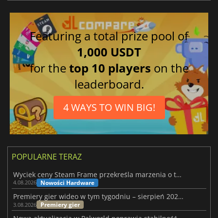
Featuring a total prize pool of
1,000 USDT
for the
top 10 players
on the
leaderboard.
4 WAYS TO WIN BIG!
POPULARNE TERAZ
Wyciek ceny Steam Frame przekreśla marzenia o tanim zestawie VR
Nowości Hardware
4.08.2026
Premiery gier wideo w tym tygodniu – sierpień 2026 r. (32. tydzień)
Premiery gier
3.08.2026