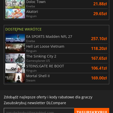
Doloc Town
21.88zł
Eneba
Akatori
29.65zł
Kinguin
DOSTĘPNE WKRÓTCE
EA SPORTS Madden NFL 27
257.10zł
Eneba
Hell Let Loose Vietnam
118.20zł
Kinguin
The Sinking City 2
167.65zł
Gamesplanet US
STEINS;GATE RE BOOT
106.41zł
Kinguin
Mortal Shell II
169.00zł
Steam
Zdobądź najlepsze oferty i kody rabatowe dla graczy
Zasubskrybuj newsletter DLCompare