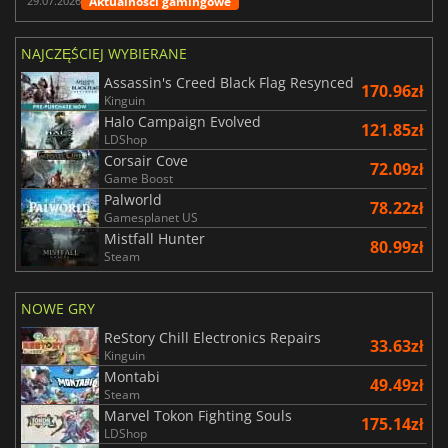
Aktualności gamingowe
29.07.2026
NAJCZĘŚCIEJ WYBIERANE
Assassin's Creed Black Flag Resynced
170.96zł
Kinguin
Halo Campaign Evolved
121.85zł
LDShop
Corsair Cove
72.09zł
Game Boost
Palworld
78.22zł
Gamesplanet US
Mistfall Hunter
80.99zł
Steam
NOWE GRY
ReStory Chill Electronics Repairs
33.63zł
Kinguin
Montabi
49.49zł
Steam
Marvel Tokon Fighting Souls
175.14zł
LDShop