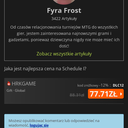
Fyra Frost
3422 Artykuły
Od czasów relacjonowania turniejów MTG do wszystkich
gier, jestem zainteresowana najnowszymi grami i
gadżetami, ponieważ dziewczyna nigdy nie może mieć ich
dość!
Zobacz wszystkie artykuły
Jaka jest najlepsza cena na Schedule I?
HRKGAME
-12% :
kod zniżkowy
DLC12
Gift · Global
77.71ZŁ
88.31zł
Możesz opublikować komentarz lub odpowiedzieć na
wiadomość,
logując się