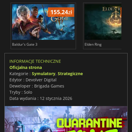
155.24
zł
175
Baldur's Gate 3
Elden Ring
INFORMACJE TECHNICZNE
Oficjalna strona
Kategorie :
Symulatory
,
Strategiczne
Edytor : Devolver Digital
Deweloper : Brigada Games
Tryby : Solo
Data wydania : 12 stycznia 2026