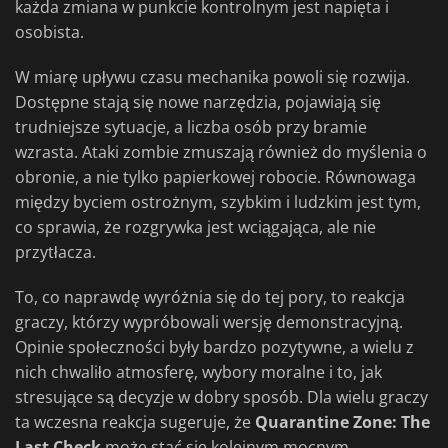
każda zmiana w punkcie kontrolnym jest napięta i
osobista.
W miarę upływu czasu mechanika powoli się rozwija.
Dostępne stają się nowe narzędzia, pojawiają się
trudniejsze sytuacje, a liczba osób przy bramie
wzrasta. Ataki zombie zmuszają również do myślenia o
obronie, a nie tylko papierkowej robocie. Równowaga
między byciem ostrożnym, szybkim i ludzkim jest tym,
co sprawia, że rozgrywka jest wciągająca, ale nie
przytłacza.
To, co naprawdę wyróżnia się do tej pory, to reakcja
graczy, którzy wypróbowali wersję demonstracyjną.
Opinie społeczności były bardzo pozytywne, a wielu z
nich chwaliło atmosferę, wybory moralne i to, jak
stresujące są decyzje w dobry sposób. Dla wielu graczy
ta wczesna reakcja sugeruje, że
Quarantine Zone: The
Last Check
może stać się kolejnym mocnym