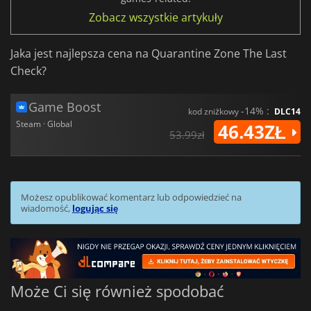
Zobacz wszystkie artykuły
Jaka jest najlepsza cena na Quarantine Zone The Last
Check?
Game Boost
-14% :
kod zniżkowy
DLC14
Steam · Global
46.43ZŁ
53.99zł
Możesz opublikować komentarz lub odpowiedzieć na
wiadomość,
logując się
Może Ci się również spodobać