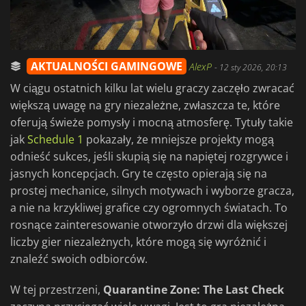
AKTUALNOŚCI GAMINGOWE
AlexP
-
12 sty 2026, 20:13
W ciągu ostatnich kilku lat wielu graczy zaczęło zwracać
większą uwagę na gry niezależne, zwłaszcza te, które
oferują świeże pomysły i mocną atmosferę. Tytuły takie
jak
Schedule 1
pokazały, że mniejsze projekty mogą
odnieść sukces, jeśli skupią się na napiętej rozgrywce i
jasnych koncepcjach. Gry te często opierają się na
prostej mechanice, silnych motywach i wyborze gracza,
a nie na krzykliwej grafice czy ogromnych światach. To
rosnące zainteresowanie otworzyło drzwi dla większej
liczby gier niezależnych, które mogą się wyróżnić i
znaleźć swoich odbiorców.
W tej przestrzeni,
Quarantine Zone: The Last Check