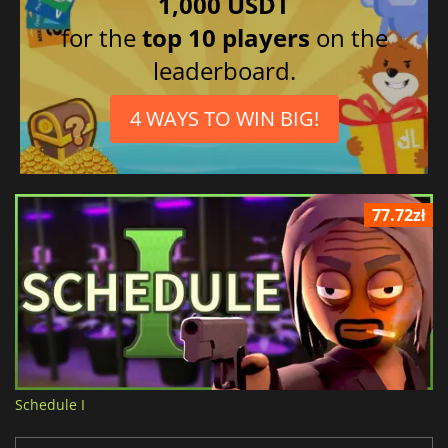
1,000 USDT
for the
top 10 players
on the
leaderboard.
4 WAYS TO WIN BIG!
77.72zł
Schedule I