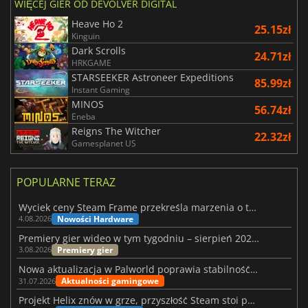
WIĘCEJ GIER OD DEVOLVER DIGITAL
Heave Ho 2
25.15zł
Kinguin
Dark Scrolls
24.71zł
HRKGAME
STARSEEKER Astroneer Expeditions
85.99zł
Instant Gaming
MINOS
56.74zł
Eneba
Reigns The Witcher
22.32zł
Gamesplanet US
POPULARNE TERAZ
Wyciek ceny Steam Frame przekreśla marzenia o tanim zestawie VR
Nowości Hardware
4.08.2026
Premiery gier wideo w tym tygodniu – sierpień 2026 r. (32. tydzień)
Premiery gier
3.08.2026
Nowa aktualizacja w Palworld poprawia stabilność Sunreach i walk z bossami
Aktualności gamingowe
31.07.2026
Projekt Helix znów w grze, przyszłość Steam stoi pod znakiem zapytania