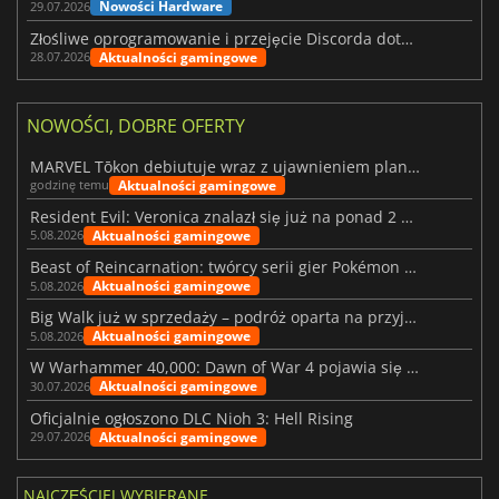
Nowości Hardware
29.07.2026
Złośliwe oprogramowanie i przejęcie Discorda dotknęły Meccha Chameleon
Aktualności gamingowe
28.07.2026
NOWOŚCI, DOBRE OFERTY
MARVEL Tōkon debiutuje wraz z ujawnieniem planu rozwoju na pierwszy rok
Aktualności gamingowe
godzinę temu
Resident Evil: Veronica znalazł się już na ponad 2 milionach list życzeń
Aktualności gamingowe
5.08.2026
Beast of Reincarnation: twórcy serii gier Pokémon wkraczają na nową ścieżkę
Aktualności gamingowe
5.08.2026
Big Walk już w sprzedaży – podróż oparta na przyjaźni
Aktualności gamingowe
5.08.2026
W Warhammer 40,000: Dawn of War 4 pojawia się frakcja Nekronów
Aktualności gamingowe
30.07.2026
Oficjalnie ogłoszono DLC Nioh 3: Hell Rising
Aktualności gamingowe
29.07.2026
NAJCZĘŚCIEJ WYBIERANE