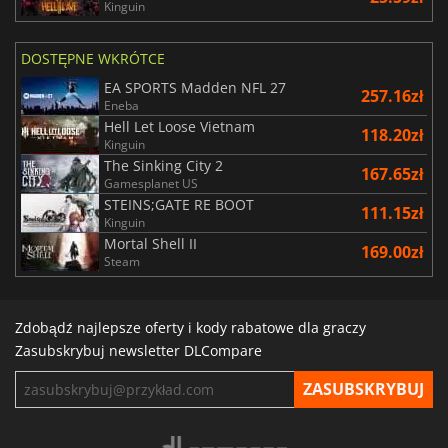
Kinguin
DOSTĘPNE WKRÓTCE
EA SPORTS Madden NFL 27
257.16zł
Eneba
Hell Let Loose Vietnam
118.20zł
Kinguin
The Sinking City 2
167.65zł
Gamesplanet US
STEINS;GATE RE BOOT
111.15zł
Kinguin
Mortal Shell II
169.00zł
Steam
Zdobądź najlepsze oferty i kody rabatowe dla graczy
Zasubskrybuj newsletter DLCompare