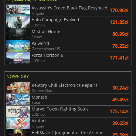
Assassin's Creed Black Flag Resynced
170.96zł
Kinguin
Halo Campaign Evolved
121.85zł
LDShop
Mistfall Hunter
80.99zł
Steam
Palworld
78.22zł
Gamesplanet US
Forza Horizon 6
171.41zł
LDShop
NOWE GRY
ReStory Chill Electronics Repairs
30.24zł
GamersGate
Montabi
49.49zł
Steam
Marvel Tokon Fighting Souls
175.14zł
LDShop
Akatori
29.65zł
Kinguin
HellSlave 2 Judgment of the Archon
25.59zł