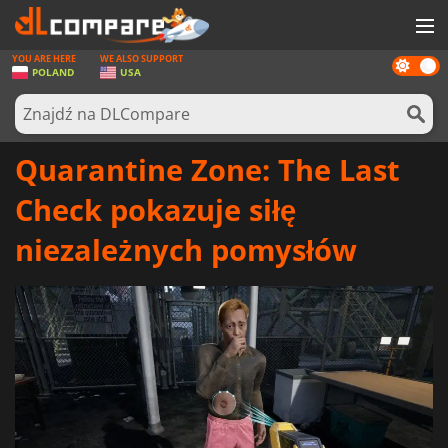
YOU ARE HERE
WE ALSO SUPPORT
Dark
GRY
POLAND
USA
mode
KARTY DO GIER
OPROGRAMOWANIE
Quarantine Zone: The Last
REWARDS
Check pokazuje siłę
SPRZĘT KOMPUTEROWY
niezależnych pomysłów
AKTUALNOŚCI
ZALOGUJ SIĘ LUB ZAREJESTRUJ