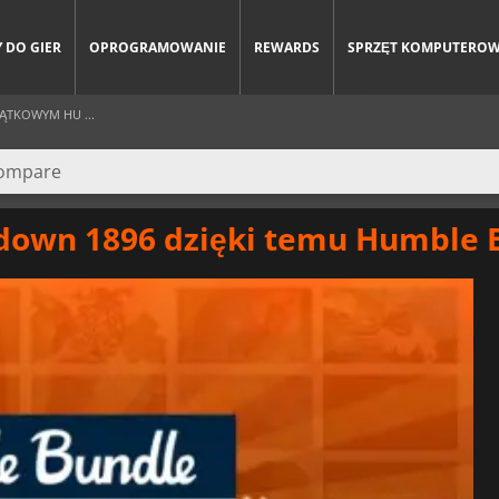
 DO GIER
OPROGRAMOWANIE
REWARDS
SPRZĘT KOMPUTERO
ĄTKOWYM HU ...
wdown 1896 dzięki temu Humble 