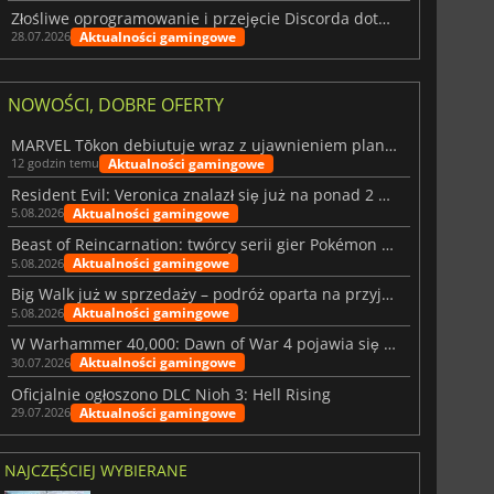
Złośliwe oprogramowanie i przejęcie Discorda dotknęły Meccha Chameleon
Aktualności gamingowe
28.07.2026
NOWOŚCI, DOBRE OFERTY
MARVEL Tōkon debiutuje wraz z ujawnieniem planu rozwoju na pierwszy rok
Aktualności gamingowe
12 godzin temu
Resident Evil: Veronica znalazł się już na ponad 2 milionach list życzeń
Aktualności gamingowe
5.08.2026
Beast of Reincarnation: twórcy serii gier Pokémon wkraczają na nową ścieżkę
Aktualności gamingowe
5.08.2026
Big Walk już w sprzedaży – podróż oparta na przyjaźni
Aktualności gamingowe
5.08.2026
W Warhammer 40,000: Dawn of War 4 pojawia się frakcja Nekronów
Aktualności gamingowe
30.07.2026
Oficjalnie ogłoszono DLC Nioh 3: Hell Rising
Aktualności gamingowe
29.07.2026
NAJCZĘŚCIEJ WYBIERANE