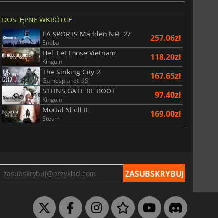
DOSTĘPNE WKRÓTCE
EA SPORTS Madden NFL 27
257.06zł
Eneba
Hell Let Loose Vietnam
118.20zł
Kinguin
The Sinking City 2
167.65zł
Gamesplanet US
STEINS;GATE RE BOOT
97.40zł
Kinguin
Mortal Shell II
169.00zł
Steam