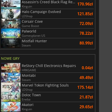
Assassin's Creed Black Flag Resynced
170.96zł
Kinguin
Halo Campaign Evolved
121.85zł
LDShop
Corsair Cove
72.09zł
Game Boost
Palworld
78.22zł
Gamesplanet US
Mistfall Hunter
80.99zł
Steam
NOWE GRY
ReStory Chill Electronics Repairs
0.04zł
HRKGAME
Montabi
49.49zł
Steam
Marvel Tokon Fighting Souls
175.14zł
LDShop
Doloc Town
21.87zł
Eneba
Akatori
29.65zł
Kinguin