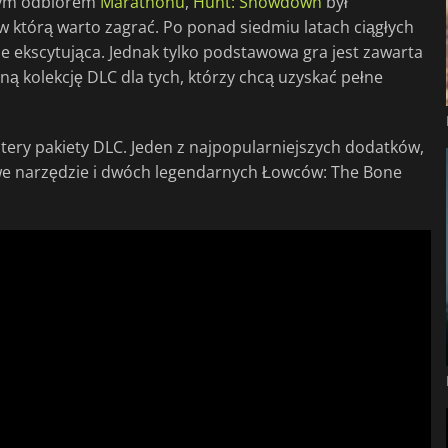
nym odbiorem
Marathonu
,
Hunt: Showdown
był
 którą warto zagrać. Po ponad siedmiu latach ciągłych
aje ekscytująca. Jednak tylko podstawowa gra jest zawarta
ą kolekcję DLC dla tych, którzy chcą uzyskać pełne
ztery pakiety DLC. Jeden z najpopularniejszych dodatków,
e narzędzie i dwóch legendarnych Łowców: The Bone