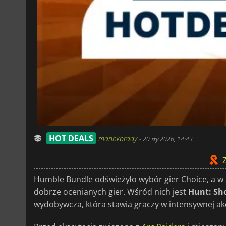
HOT DEALS
manhkbrady
-
20 sty 2026, 14:43
Humble Bundle odświeżyło wybór gier Choice, a w 
dobrze ocenianych gier. Wśród nich jest
Hunt: S
wydobywcza, która stawia graczy w intensywnej akc