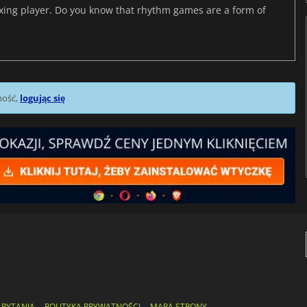
axing player. Do you know that rhythm games are a form of
mość,
logując się
 PYTANIA
POLITYKA PRYWATNOŚCI
MAPA STRONY