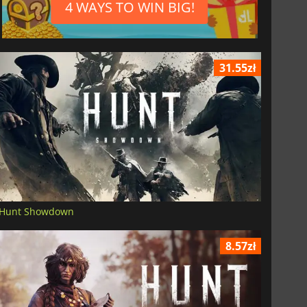
4 WAYS TO WIN BIG!
31.55zł
Hunt Showdown
8.57zł