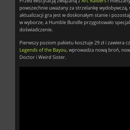
Przed ekscytacją związaną z
Arc Raiders
i miesza
powszechnie uważany za strzelankę wydobywczą, w
aktualizacji gra jest w doskonałym stanie i pozost
w wyborze, a Humble Bundle przygotowało specjaln
doświadczenie.
Pierwszy poziom pakietu kosztuje 29 zł i zawiera c
Legends of the Bayou
, wprowadza nową broń, now
Doctor i Weird Sister.