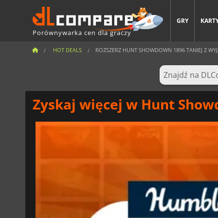
GRY
KARTY
Porównywarka cen dla graczy
HOT DEALS
ROZSZERZ HUNT SHOWDOWN 1896 TANIEJ Z WYJ
Zyskaj więcej w Hunt Sho