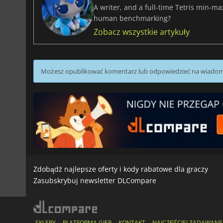
A writer, and a full-time Tetris min-m
human benchmarking?
Zobacz wszystkie artykuły
Możesz opublikować komentarz lub odpowiedzieć na wiado
Zdobądź najlepsze oferty i kody rabatowe dla graczy
Zasubskrybuj newsletter DLCompare
SKLEPY
PLATFORMA GIER
KONTAKT
NAJCZĘŚCIEJ ZADAWANE