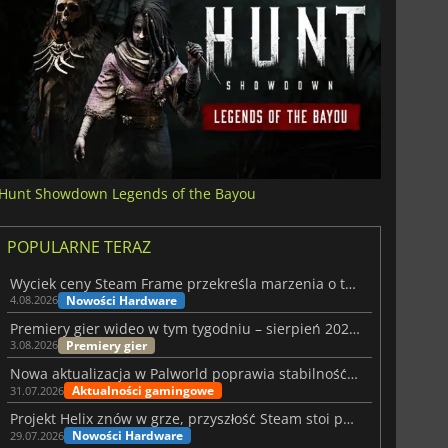
Hunt Showdown Legends of the Bayou
POPULARNE TERAZ
Wyciek ceny Steam Frame przekreśla marzenia o tanim zestawie VR
Nowości Hardware
4.08.2026
Premiery gier wideo w tym tygodniu – sierpień 2026 r. (32. tydzień)
Premiery gier
3.08.2026
Nowa aktualizacja w Palworld poprawia stabilność Sunreach i walk z bossami
Aktualności gamingowe
31.07.2026
Projekt Helix znów w grze, przyszłość Steam stoi pod znakiem zapytania
Nowości Hardware
29.07.2026