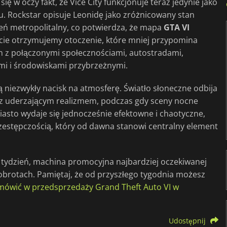
ię w oczy fakt, że Vice City funkcjonuje teraz jedynie jako
. Rockstar opisuje Leonidę jako zróżnicowany stan
eń metropolitalny, co potwierdza, że mapa
GTA VI
tacie otrzymujemy otoczenie, które mniej przypomina
an z połączonymi społecznościami, autostradami,
mi i środowiskami przybrzeżnymi.
niezwykły nacisk na atmosferę. Światło słoneczne odbija
 z uderzającym realizmem, podczas gdy sceny nocne
Miasto wydaje się jednocześnie efektowne i chaotyczne,
zestępczością, który od dawna stanowi centralny element
 tydzień, machina promocyjna najbardziej oczekiwanej
h obrotach. Pamiętaj, że od przyszłego tygodnia możesz
mówić w przedsprzedaży Grand Theft Auto VI w
Udostępnij