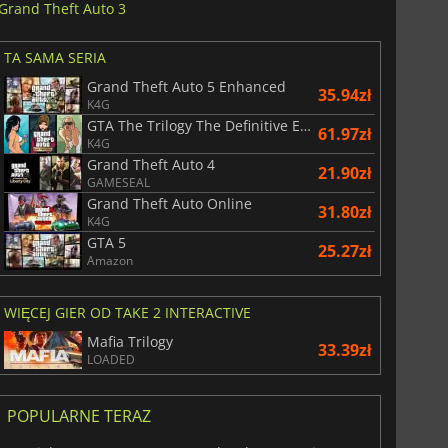
Grand Theft Auto 3
TA SAMA SERIA
Grand Theft Auto 5 Enhanced
35.94zł
K4G
GTA The Trilogy The Definitive Edition
61.97zł
K4G
Grand Theft Auto 4
21.90zł
GAMESEAL
Grand Theft Auto Online
31.80zł
K4G
GTA 5
25.27zł
Amazon
WIĘCEJ GIER OD TAKE 2 INTERACTIVE
Mafia Trilogy
33.39zł
LOADED
POPULARNE TERAZ