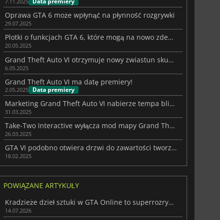
Data premiery
7.11.2025
Oprawa GTA 6 może wpłynąć na płynność rozgrywki
29.07.2025
Plotki o funkcjach GTA 6, które mogą na nowo zdefiniować gry z otwartym światem
20.05.2025
Grand Theft Auto VI otrzymuje nowy zwiastun skupiający się na Jasonie
6.05.2025
Grand Theft Auto VI ma datę premiery!
Data premiery
2.05.2025
Marketing Grand Theft Auto VI nabierze tempa bliżej premiery
31.03.2025
Take-Two Interactive wyłącza mod mapy Grand Theft Auto VI
26.03.2025
GTA VI podobno otwiera drzwi do zawartości tworzonej przez użytkowników
18.02.2025
POWIĄZANE ARTYKUŁY
Kradzieże dzieł sztuki w GTA Online to superrozrywka przed premierą GTA 6
14.07.2026