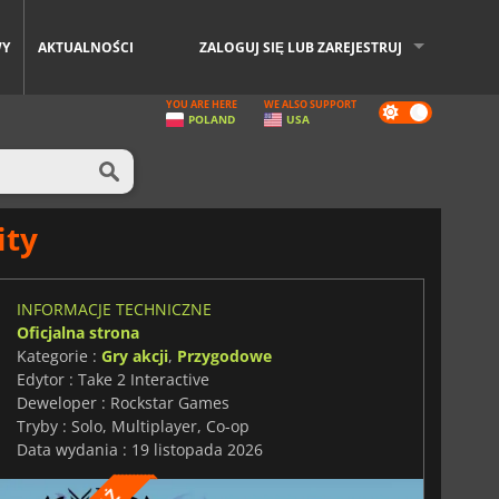
WY
AKTUALNOŚCI
ZALOGUJ SIĘ LUB ZAREJESTRUJ
YOU ARE HERE
WE ALSO SUPPORT
Dark
POLAND
USA
mode
ity
INFORMACJE TECHNICZNE
Oficjalna strona
Kategorie :
Gry akcji
,
Przygodowe
Edytor : Take 2 Interactive
Deweloper : Rockstar Games
Tryby : Solo, Multiplayer, Co-op
Data wydania : 19 listopada 2026