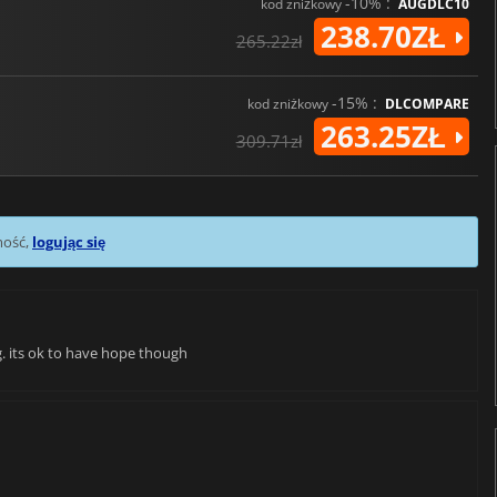
-10% :
kod zniżkowy
AUGDLC10
238.70ZŁ
265.22zł
-15% :
kod zniżkowy
DLCOMPARE
263.25ZŁ
309.71zł
mość,
logując się
. its ok to have hope though