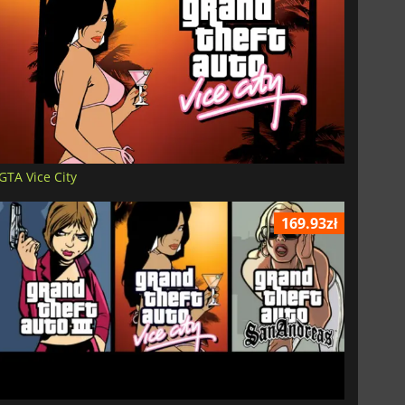
GTA Vice City
169.93zł