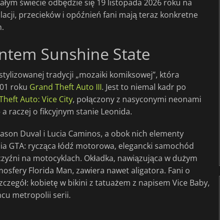
 całym świecie odbędzie się 19 listopada 2026 roku na
lacji, przecieków i opóźnień fani mają teraz konkretne
h.
entem Sunshine State
tylizowanej tradycji „mozaiki komiksowej”, która
001 roku
Grand Theft Auto III
. Jest to niemal kadr po
heft Auto: Vice City
, połączony z nasyconymi neonami
 a raczej o fikcyjnym stanie Leonida.
Jason Duval i Lucia Caminos, a obok nich elementy
ycia GTA: rycząca łódź motorowa, elegancki samochód
czyźni na motocyklach. Okładka, nawiązująca w dużym
osfery Florida Man, zawiera nawet aligatora. Fani o
zczegół: kobietę w bikini z tatuażem z napisem Vice Baby,
u metropolii serii.