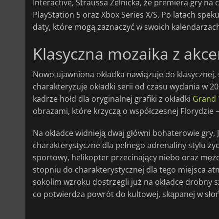
Interactive, Straussa Zelnicka, że premiera gry na
PlayStation 5 oraz Xbox Series X/S. Po latach speku
daty, które mogą zaznaczyć w swoich kalendarzac
Klasyczna mozaika z akc
Nowo ujawniona okładka nawiązuje do klasycznej, s
charakteryzuje okładki serii od czasu wydania w 2
kadrze hołd dla oryginalnej grafiki z okładki
Grand T
obrazami, które krzyczą o współczesnej Florydzie –
Na okładce widnieją dwaj główni bohaterowie gry, 
charakterystyczne dla pełnego adrenaliny stylu ż
sportowy, helikopter przecinający niebo oraz męż
stopniu do charakterystycznej dla tego miejsca atm
sokolim wzroku dostrzegli już na okładce drobny s
co potwierdza powrót do kultowej, skąpanej w słońc