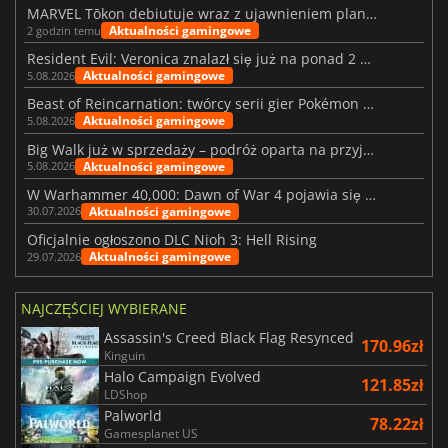
MARVEL Tōkon debiutuje wraz z ujawnieniem planu rozwoju na pierwszy rok
Aktualności gamingowe
2 godzin temu
Resident Evil: Veronica znalazł się już na ponad 2 milionach list życzeń
Aktualności gamingowe
5.08.2026
Beast of Reincarnation: twórcy serii gier Pokémon wkraczają na nową ścieżkę
Aktualności gamingowe
5.08.2026
Big Walk już w sprzedaży – podróż oparta na przyjaźni
Aktualności gamingowe
5.08.2026
W Warhammer 40,000: Dawn of War 4 pojawia się frakcja Nekronów
Aktualności gamingowe
30.07.2026
Oficjalnie ogłoszono DLC Nioh 3: Hell Rising
Aktualności gamingowe
29.07.2026
NAJCZĘŚCIEJ WYBIERANE
Assassin's Creed Black Flag Resynced
170.96zł
Kinguin
Halo Campaign Evolved
121.85zł
LDShop
Palworld
78.22zł
Gamesplanet US