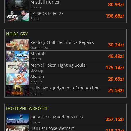
Mistfall Hunter
80.99zł
Steam
EA SPORTS FC 27
196.66zł
Eneba
NOWE GRY
ReStory Chill Electronics Repairs
30.24zł
GamersGate
Montabi
49.49zł
Steam
Marvel Tokon Fighting Souls
175.14zł
LDShop
Akatori
29.65zł
Kinguin
HellSlave 2 Judgment of the Archon
25.59zł
Kinguin
DOSTĘPNE WKRÓTCE
EA SPORTS Madden NFL 27
257.15zł
Eneba
Hell Let Loose Vietnam
118.20zł