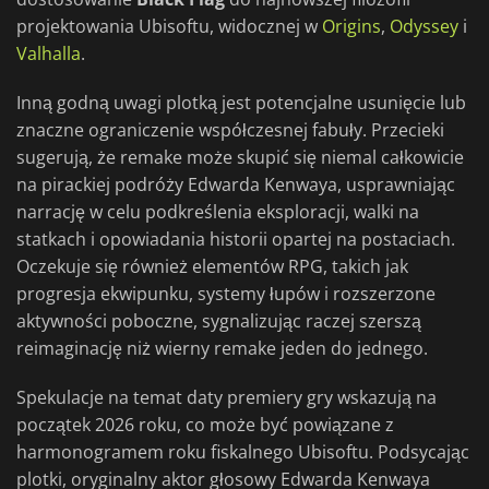
projektowania Ubisoftu, widocznej w
Origins
,
Odyssey
i
Valhalla
.
Inną godną uwagi plotką jest potencjalne usunięcie lub
znaczne ograniczenie współczesnej fabuły. Przecieki
sugerują, że remake może skupić się niemal całkowicie
na pirackiej podróży Edwarda Kenwaya, usprawniając
narrację w celu podkreślenia eksploracji, walki na
statkach i opowiadania historii opartej na postaciach.
Oczekuje się również elementów RPG, takich jak
progresja ekwipunku, systemy łupów i rozszerzone
aktywności poboczne, sygnalizując raczej szerszą
reimaginację niż wierny remake jeden do jednego.
Spekulacje na temat daty premiery gry wskazują na
początek 2026 roku, co może być powiązane z
harmonogramem roku fiskalnego Ubisoftu. Podsycając
plotki, oryginalny aktor głosowy Edwarda Kenwaya