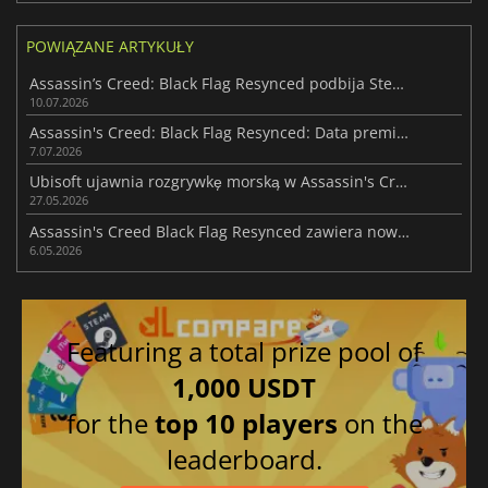
POWIĄZANE ARTYKUŁY
Assassin’s Creed: Black Flag Resynced podbija Steam
10.07.2026
Assassin's Creed: Black Flag Resynced: Data premiery i terminy pobierania
7.07.2026
Ubisoft ujawnia rozgrywkę morską w Assassin's Creed Black Flag Resynced
27.05.2026
Assassin's Creed Black Flag Resynced zawiera nowe systemy rozgrywki
6.05.2026
Featuring a total prize pool of
1,000 USDT
for the
top 10 players
on the
leaderboard.