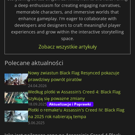
a deep enthusiasm for creating engaging narratives,
memorable characters, and immersive worlds that
enhance gameplay. I'm eager to collaborate with
developers and designers to craft meaningful player
experiences and grow within the interactive storytelling
space.
Zobacz wszystkie artykuły
Polecane aktualności
Nowy zwiastun Black Flag Resynced pokazuje
prawdziwy powrót piratów
24.04.2026
Według plotki w Assassin’s Creed 4: Black Flag
szykują się poważne zmiany
18.09.2025
Aktualizacje i Poprawki
Plotki o remake'u Assassin's Creed IV: Black Flag
na 2025 rok nabierają tempa
5.06.2025