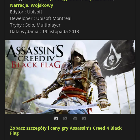
Narracja
,
Wojskowy
Edytor : Ubisoft
Deweloper : Ubisoft Montreal
Tryby : Solo, Multiplayer
Data wydania : 19 listopada 2013
Zobacz szczegóły i ceny gry Assassin's Creed 4 Black
Flag