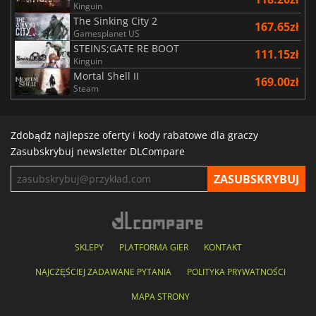
Kinguin
The Sinking City 2
167.65zł
Gamesplanet US
STEINS;GATE RE BOOT
111.15zł
Kinguin
Mortal Shell II
169.00zł
Steam
Zdobądź najlepsze oferty i kody rabatowe dla graczy
Zasubskrybuj newsletter DLCompare
SKLEPY
PLATFORMA GIER
KONTAKT
NAJCZĘŚCIEJ ZADAWANE PYTANIA
POLITYKA PRYWATNOŚCI
MAPA STRONY