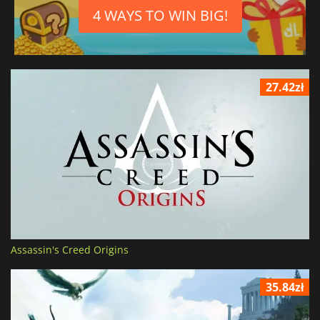
4 WAYS TO WIN BIG!
27.42zł
Assassin's Creed Origins
35.84zł