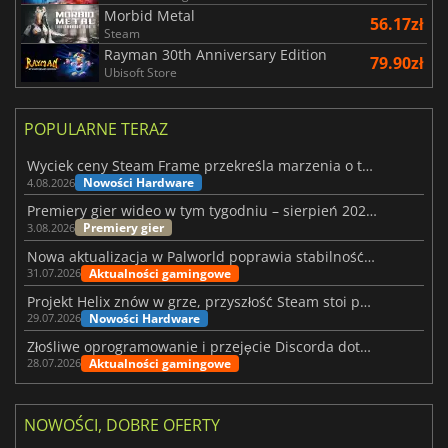
Morbid Metal
56.17zł
Steam
Rayman 30th Anniversary Edition
79.90zł
Ubisoft Store
POPULARNE TERAZ
Wyciek ceny Steam Frame przekreśla marzenia o tanim zestawie VR
Nowości Hardware
4.08.2026
Premiery gier wideo w tym tygodniu – sierpień 2026 r. (32. tydzień)
Premiery gier
3.08.2026
Nowa aktualizacja w Palworld poprawia stabilność Sunreach i walk z bossami
Aktualności gamingowe
31.07.2026
Projekt Helix znów w grze, przyszłość Steam stoi pod znakiem zapytania
Nowości Hardware
29.07.2026
Złośliwe oprogramowanie i przejęcie Discorda dotknęły Meccha Chameleon
Aktualności gamingowe
28.07.2026
NOWOŚCI, DOBRE OFERTY