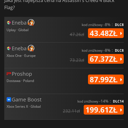
Jaka jest najlepsza cena na Assassin's Creed 4 Black
Flag?
Eneba
-8% :
kod zniżkowy
DLC8
Uplay · Global
43.48ZŁ
47.26zł
Eneba
-8% :
kod zniżkowy
DLC8
Xbox One · Europe
67.37ZŁ
73.23zł
Proshop
87.99ZŁ
Dostawa · Poland
Game Boost
-14% :
kod zniżkowy
DLC14
Xbox Series X · Global
199.61ZŁ
232.11zł