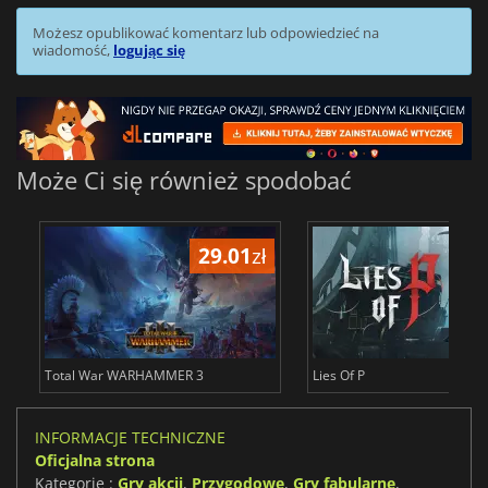
Możesz opublikować komentarz lub odpowiedzieć na
wiadomość,
logując się
Może Ci się również spodobać
29.01
zł
66.54
zł
ar WARHAMMER 3
Lies Of P
M
INFORMACJE TECHNICZNE
Oficjalna strona
Kategorie :
Gry akcji
,
Przygodowe
,
Gry fabularne
,