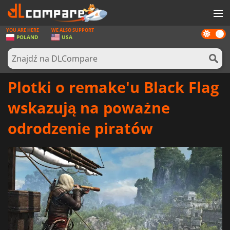
YOU ARE HERE
WE ALSO SUPPORT
Dark
GRY
POLAND
USA
mode
KARTY DO GIER
OPROGRAMOWANIE
Plotki o remake'u Black Flag
REWARDS
wskazują na poważne
SPRZĘT KOMPUTEROWY
odrodzenie piratów
AKTUALNOŚCI
ZALOGUJ SIĘ LUB ZAREJESTRUJ