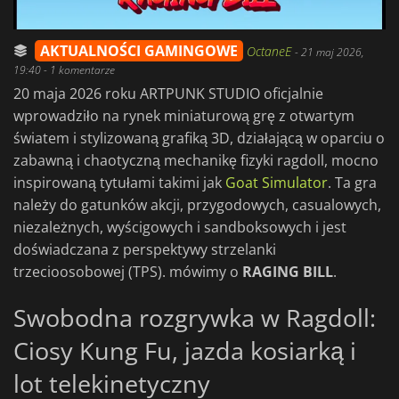
AKTUALNOŚCI GAMINGOWE
OctaneE
-
21 maj 2026,
19:40
- 1 komentarze
20 maja 2026 roku ARTPUNK STUDIO oficjalnie
wprowadziło na rynek miniaturową grę z otwartym
światem i stylizowaną grafiką 3D, działającą w oparciu o
zabawną i chaotyczną mechanikę fizyki ragdoll, mocno
inspirowaną tytułami takimi jak
Goat Simulator
. Ta gra
należy do gatunków akcji, przygodowych, casualowych,
niezależnych, wyścigowych i sandboksowych i jest
doświadczana z perspektywy strzelanki
trzecioosobowej (TPS). mówimy o
RAGING BILL
.
Swobodna rozgrywka w Ragdoll:
Ciosy Kung Fu, jazda kosiarką i
lot telekinetyczny