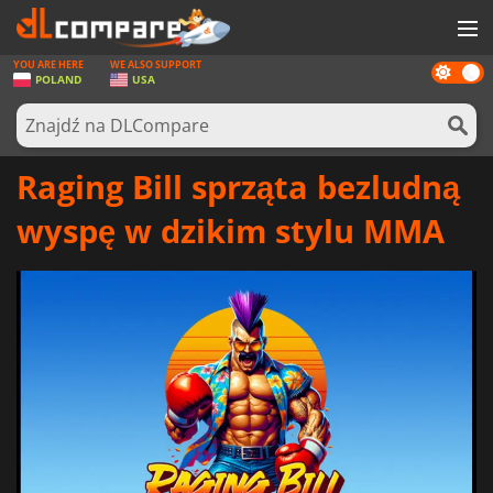
YOU ARE HERE
WE ALSO SUPPORT
Dark
GRY
POLAND
USA
mode
KARTY DO GIER
OPROGRAMOWANIE
Raging Bill sprząta bezludną
REWARDS
wyspę w dzikim stylu MMA
SPRZĘT KOMPUTEROWY
AKTUALNOŚCI
ZALOGUJ SIĘ LUB ZAREJESTRUJ