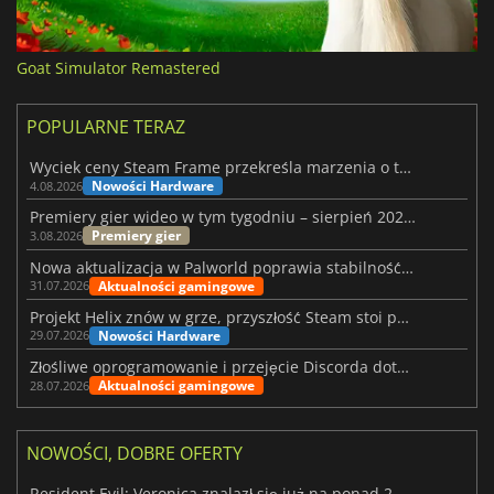
Goat Simulator Remastered
POPULARNE TERAZ
Wyciek ceny Steam Frame przekreśla marzenia o tanim zestawie VR
Nowości Hardware
4.08.2026
Premiery gier wideo w tym tygodniu – sierpień 2026 r. (32. tydzień)
Premiery gier
3.08.2026
Nowa aktualizacja w Palworld poprawia stabilność Sunreach i walk z bossami
Aktualności gamingowe
31.07.2026
Projekt Helix znów w grze, przyszłość Steam stoi pod znakiem zapytania
Nowości Hardware
29.07.2026
Złośliwe oprogramowanie i przejęcie Discorda dotknęły Meccha Chameleon
Aktualności gamingowe
28.07.2026
NOWOŚCI, DOBRE OFERTY
Resident Evil: Veronica znalazł się już na ponad 2 milionach list życzeń