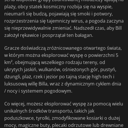
plaży, obcy statek kosmiczny rozbija się na wyspie,
nieumarli się budzą, pojawiają się smoki i potwory,
rozprzestrzenia się tajemniczy wirus, a pogoda zaczyna
się nieprzewidywalnie zmieniać. Nadszedł czas, aby Bill
założył rękawice i posprzątał ten bałagan.
Gracze doświadczą zróżnicowanego otwartego świata,
w którym można eksplorować wyspę o powierzchni 5
km², obejmującą wszelkiego rodzaju tereny, od
ukrytych jaskiń, wulkanów, ośnieżonych gór, pustyń,
dżungli, plaż, rzek i jezior po tajną stację high-tech i
luksusową willę Billa, wraz z dynamicznym cyklem dnia
/ nocy i systemem pogodowym.
Co więcej, możesz eksplorować wyspę za pomocą wielu
unikalnych środków transportu, takich jak
poduszkowce, tyrolki, zmodyfikowane kosiarki o dużej
mocy, magiczne buty, plecaki odrzutowe lub drewniane