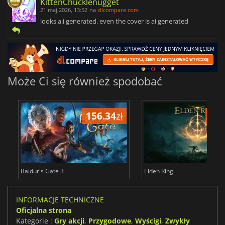
KittenChucklenugget
21 maj 2026, 13:52
na
dlcompare.com
looks a.i generated. even the cover is ai generated
Może Ci się również spodobać
156.34
zł
175
Baldur's Gate 3
Elden Ring
INFORMACJE TECHNICZNE
Oficjalna strona
Kategorie :
Gry akcji
,
Przygodowe
,
Wyścigi
,
Zwykły