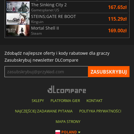
The Sinking City 2
167.65zł
Gamesplanet US
STEINS;GATE RE BOOT
115.29zł
Kinguin
Mortal Shell II
169.00zł
Steam
Zdobądź najlepsze oferty i kody rabatowe dla graczy
Zasubskrybuj newsletter DLCompare
SKLEPY
PLATFORMA GIER
KONTAKT
NAJCZĘŚCIEJ ZADAWANE PYTANIA
POLITYKA PRYWATNOŚCI
MAPA STRONY
POLAND