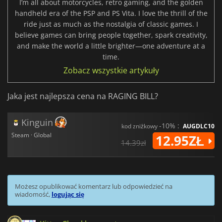
I’m all about motorcycles, retro gaming, and the golden
handheld era of the PSP and PS Vita. I love the thrill of the
ride just as much as the nostalgia of classic games. I
believe games can bring people together, spark creativity,
and make the world a little brighter—one adventure at a
time.
Zobacz wszystkie artykuły
Jaka jest najlepsza cena na RAGING BILL?
Kinguin
-10% :
kod zniżkowy
AUGDLC10
Steam · Global
12.95ZŁ
14.39zł
Możesz opublikować komentarz lub odpowiedzieć na
wiadomość,
logując się