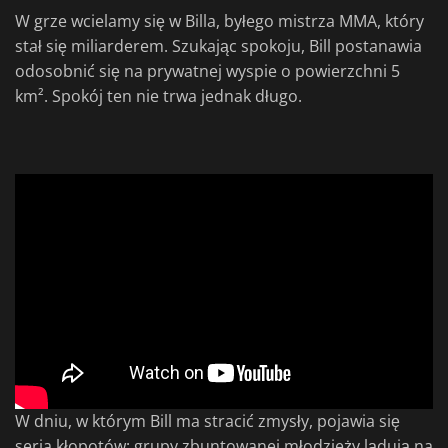
W grze wcielamy się w Billa, byłego mistrza MMA, który
stał się miliarderem. Szukając spokoju, Bill postanawia
odosobnić się na prywatnej wyspie o powierzchni 5
km². Spokój ten nie trwa jednak długo.
W dniu, w którym Bill ma stracić zmysły, pojawia się
seria kłopotów: grupy zbuntowanej młodzieży lądują na