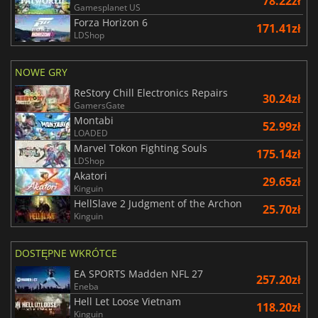
78.22zł
Gamesplanet US
Forza Horizon 6
171.41zł
LDShop
NOWE GRY
ReStory Chill Electronics Repairs
30.24zł
GamersGate
Montabi
52.99zł
LOADED
Marvel Tokon Fighting Souls
175.14zł
LDShop
Akatori
29.65zł
Kinguin
HellSlave 2 Judgment of the Archon
25.70zł
Kinguin
DOSTĘPNE WKRÓTCE
EA SPORTS Madden NFL 27
257.20zł
Eneba
Hell Let Loose Vietnam
118.20zł
Kinguin