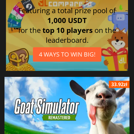
Featuring a total prize pool of
1,000 USDT
for the
top 10 players
on the
leaderboard.
4 WAYS TO WIN BIG!
33.92zł