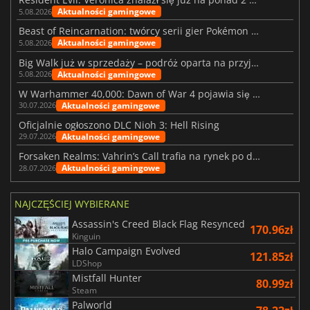
Aktualności gamingowe
5.08.2026
Beast of Reincarnation: twórcy serii gier Pokémon wkraczają na nową ścieżkę
Aktualności gamingowe
5.08.2026
Big Walk już w sprzedaży – podróż oparta na przyjaźni
Aktualności gamingowe
5.08.2026
W Warhammer 40,000: Dawn of War 4 pojawia się frakcja Nekronów
Aktualności gamingowe
30.07.2026
Oficjalnie ogłoszono DLC Nioh 3: Hell Rising
Aktualności gamingowe
29.07.2026
Forsaken Realms: Vahrin’s Call trafia na rynek po dziesięciu latach prac
Aktualności gamingowe
28.07.2026
NAJCZĘŚCIEJ WYBIERANE
Assassin's Creed Black Flag Resynced
170.96zł
Kinguin
Halo Campaign Evolved
121.85zł
LDShop
Mistfall Hunter
80.99zł
Steam
Palworld