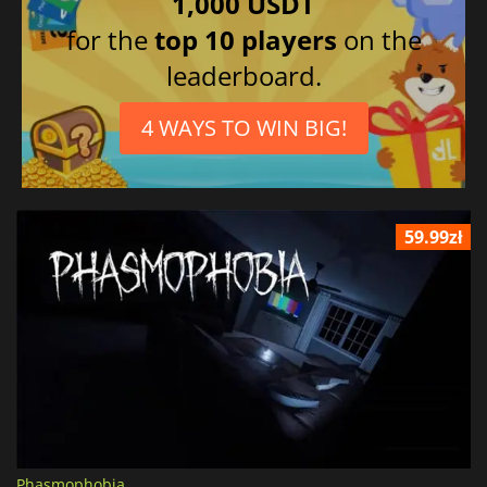
1,000 USDT
for the
top 10 players
on the
leaderboard.
4 WAYS TO WIN BIG!
59.99zł
Phasmophobia