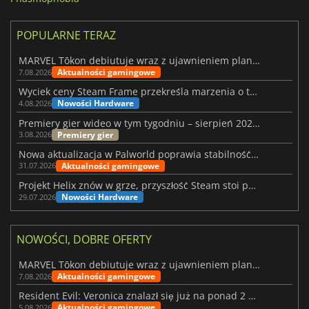
POPULARNE TERAZ
MARVEL Tōkon debiutuje wraz z ujawnieniem planu rozwoju na pierwszy rok
Aktualności gamingowe
7.08.2026
Wyciek ceny Steam Frame przekreśla marzenia o tanim zestawie VR
Nowości Hardware
4.08.2026
Premiery gier wideo w tym tygodniu – sierpień 2026 r. (32. tydzień)
Premiery gier
3.08.2026
Nowa aktualizacja w Palworld poprawia stabilność Sunreach i walk z bossami
Aktualności gamingowe
31.07.2026
Projekt Helix znów w grze, przyszłość Steam stoi pod znakiem zapytania
Nowości Hardware
29.07.2026
NOWOŚCI, DOBRE OFERTY
MARVEL Tōkon debiutuje wraz z ujawnieniem planu rozwoju na pierwszy rok
Aktualności gamingowe
7.08.2026
Resident Evil: Veronica znalazł się już na ponad 2 milionach list życzeń
Aktualności gamingowe
5.08.2026