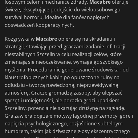
losowym celom i mechanice zdrady,
Macabre
oferuje
świeże, ekscytujące podejście do wieloosobowego
survival horroru, idealne dla fanów napiętych
doświadczeń kooperacyjnych.
Rozgrywka w
Macabre
opiera się na skradaniu i
strategii, stawiając przed graczami zadanie infiltracji
niestabilnych Szczelin w celu realizacji celów, które
zmieniają się nieoczekiwanie, wymagając szybkiego
myślenia. Proceduralnie generowane środowiska - od
klaustrofobicznych kabin po opuszczone ruiny na
odludziu - tworzą nawiedzoną, nieprzewidywalną
atmosferę. Gracze gromadzą zasoby, aby ulepszać
sprzęt i umiejętności, ale porażka grozi upadkiem
Szczeliny, potencjalnie skazując drużynę na zagładę.
Gra zawiera dojrzałe motywy łagodnej przemocy, gore i
napięcia psychologicznego, rozjaśnione subtelnym
humorem, takim jak dziwaczne głosy ekscentrycznego