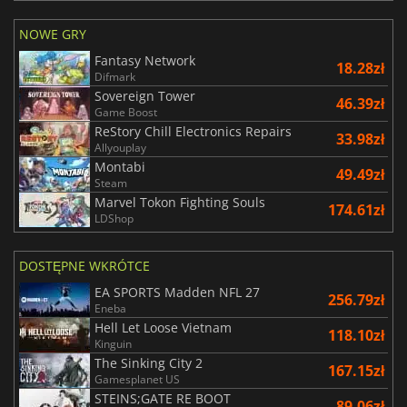
NOWE GRY
Fantasy Network
18.28zł
Difmark
Sovereign Tower
46.39zł
Game Boost
ReStory Chill Electronics Repairs
33.98zł
Allyouplay
Montabi
49.49zł
Steam
Marvel Tokon Fighting Souls
174.61zł
LDShop
DOSTĘPNE WKRÓTCE
EA SPORTS Madden NFL 27
256.79zł
Eneba
Hell Let Loose Vietnam
118.10zł
Kinguin
The Sinking City 2
167.15zł
Gamesplanet US
STEINS;GATE RE BOOT
89.06zł