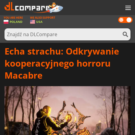
YOU ARE HERE
WE ALSO SUPPORT
Dark
GRY
POLAND
USA
mode
KARTY DO GIER
OPROGRAMOWANIE
Echa strachu: Odkrywanie
REWARDS
kooperacyjnego horroru
SPRZĘT KOMPUTEROWY
Macabre
AKTUALNOŚCI
ZALOGUJ SIĘ LUB ZAREJESTRUJ