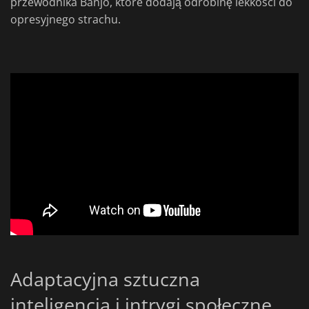
przewodnika Banjo, które dodają odrobinę lekkości do
opresyjnego strachu.
Adaptacyjna sztuczna
inteligencja i intrygi społeczne