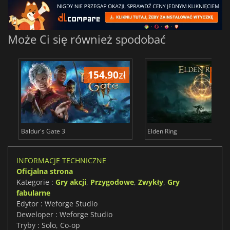
Może Ci się również spodobać
154.90
zł
172
Baldur's Gate 3
Elden Ring
INFORMACJE TECHNICZNE
Oficjalna strona
Kategorie :
Gry akcji
,
Przygodowe
,
Zwykły
,
Gry
fabularne
Edytor : Weforge Studio
Deweloper : Weforge Studio
Tryby : Solo, Co-op