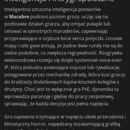
Inteligentna sztuczna inteligencja potworów
w
Macabre
podnosi poziom grozy, ucząc się na
podstawie działań gracza, aby omijać pułapki lub
celować w samotnych maruderów, zapewniając
przyprawiające o szybsze bicie serca potyczki. Losowe
mapy i cele gwarantują, że żadne dwie rundy nie są do
siebie podobne, co zwiększa regrywalność. Rozgrywka
wieloosobowa rozwija się dzięki systemowi voice-over-
IP, który pobudza powstające sojusze lub rywalizacje,
potęgowane przez mechanikę zdrady, która kusi graczy
do kradzieży dodatkowych łupów kosztem kolegów z
drużyny. Choć jest to wyłącznie gra PvE, dynamika ta
wprowadza paranoję i głębię do pracy zespołowej,
sprawiając, że każda decyzja jest pełna napięcia.
Gra zapewnia trzymające w napięciu skoki przerażenia i
klimatyczny horror, napędzany oszałamiającą grafiką