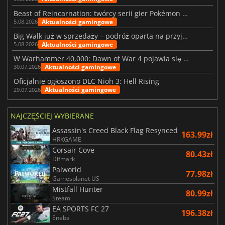
Beast of Reincarnation: twórcy serii gier Pokémon wkraczają na nową ścieżkę
Aktualności gamingowe
5.08.2026
Big Walk już w sprzedaży – podróż oparta na przyjaźni
Aktualności gamingowe
5.08.2026
W Warhammer 40,000: Dawn of War 4 pojawia się frakcja Nekronów
Aktualności gamingowe
30.07.2026
Oficjalnie ogłoszono DLC Nioh 3: Hell Rising
Aktualności gamingowe
29.07.2026
NAJCZĘŚCIEJ WYBIERANE
Assassin's Creed Black Flag Resynced
163.99zł
HRKGAME
Corsair Cove
80.43zł
Difmark
Palworld
77.98zł
Gamesplanet US
Mistfall Hunter
80.99zł
Steam
EA SPORTS FC 27
196.38zł
Eneba