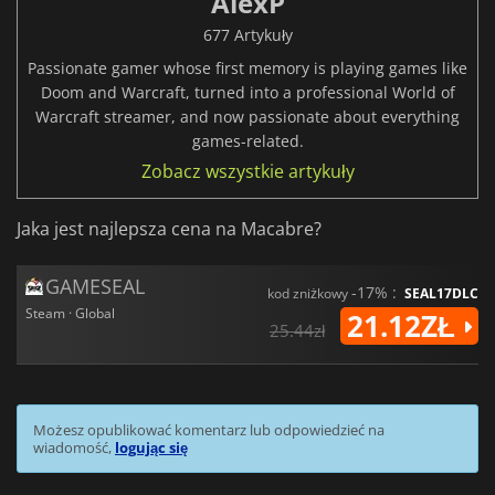
AlexP
677 Artykuły
Passionate gamer whose first memory is playing games like
Doom and Warcraft, turned into a professional World of
Warcraft streamer, and now passionate about everything
games-related.
Zobacz wszystkie artykuły
Jaka jest najlepsza cena na Macabre?
GAMESEAL
-17% :
kod zniżkowy
SEAL17DLC
Steam · Global
21.12ZŁ
25.44zł
Możesz opublikować komentarz lub odpowiedzieć na
wiadomość,
logując się