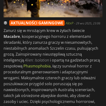
AKTUALNOŚCI GAMINGOWE
AlexP
-
29 wrz 2025, 23:06
Zanurz się w mrożącym krew w żyłach świecie
Macabre
, kooperacyjnego horroru z elementami
skradanki, który zanurza graczy w niesamowitych,
niestabilnych anomaliach Szczelin czasu, pulsujących
grozą. Zainspirowany nieustępliwą sztuczną
inteligencją
Alien: Isolation
i opartą na gadżetach pracą
zespołową
Phasmophobia
, łączy survival horror z
proceduralnym generowaniem i adaptacyjnymi
wrogami. Maksymalnie czterech graczy lub odważni
poszukiwacze przygód solo poruszają się po
nawiedzonych, inspirowanych Australią sceneriach,
takich jak ośnieżone alpejskie domki, aby zbierać
zasoby i uciec. Dzięki psychologicznemu horrorowi,