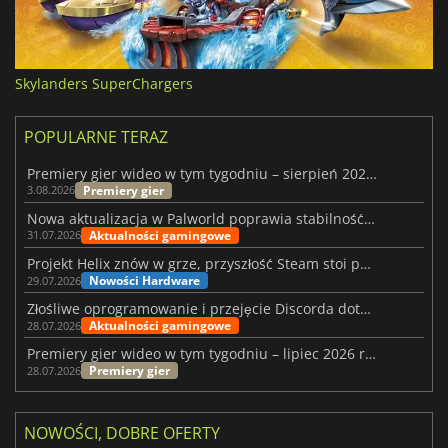
Skylanders SuperChargers
POPULARNE TERAZ
Premiery gier wideo w tym tygodniu – sierpień 2026 r. (32. tydzień)
Premiery gier
3.08.2026
Nowa aktualizacja w Palworld poprawia stabilność Sunreach i walk z bossami
Aktualności gamingowe
31.07.2026
Projekt Helix znów w grze, przyszłość Steam stoi pod znakiem zapytania
Nowości Hardware
29.07.2026
Złośliwe oprogramowanie i przejęcie Discorda dotknęły Meccha Chameleon
Aktualności gamingowe
28.07.2026
Premiery gier wideo w tym tygodniu – lipiec 2026 r. (tydzień 31)
Premiery gier
28.07.2026
NOWOŚCI, DOBRE OFERTY