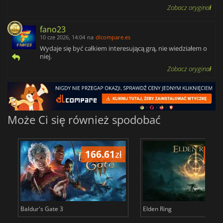
Zobacz oryginał
fano23
10 cze 2026, 14:04
na
dlcompare.es
Wydaje się być całkiem interesującą grą, nie wiedziałem o
niej.
Zobacz oryginał
Może Ci się również spodobać
166.61
zł
175
Baldur's Gate 3
Elden Ring