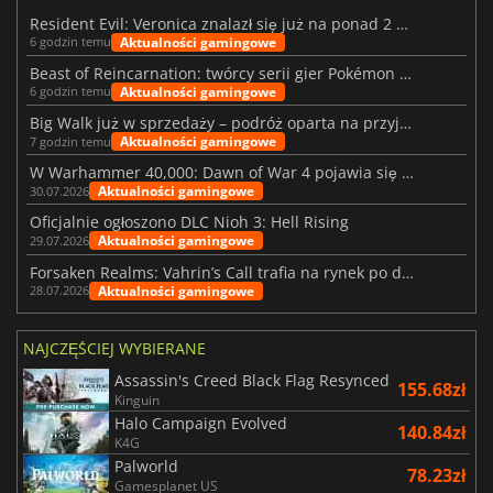
Resident Evil: Veronica znalazł się już na ponad 2 milionach list życzeń
Aktualności gamingowe
6 godzin temu
Beast of Reincarnation: twórcy serii gier Pokémon wkraczają na nową ścieżkę
Aktualności gamingowe
6 godzin temu
Big Walk już w sprzedaży – podróż oparta na przyjaźni
Aktualności gamingowe
7 godzin temu
W Warhammer 40,000: Dawn of War 4 pojawia się frakcja Nekronów
Aktualności gamingowe
30.07.2026
Oficjalnie ogłoszono DLC Nioh 3: Hell Rising
Aktualności gamingowe
29.07.2026
Forsaken Realms: Vahrin’s Call trafia na rynek po dziesięciu latach prac
Aktualności gamingowe
28.07.2026
NAJCZĘŚCIEJ WYBIERANE
Assassin's Creed Black Flag Resynced
155.68zł
Kinguin
Halo Campaign Evolved
140.84zł
K4G
Palworld
78.23zł
Gamesplanet US