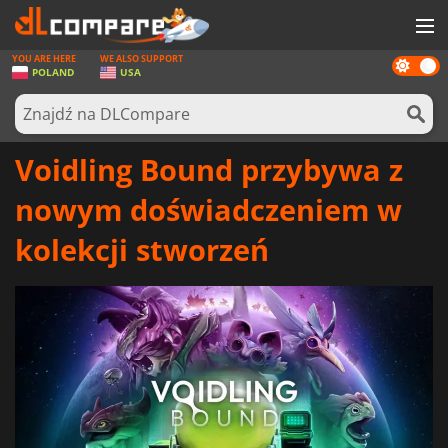
YOU ARE HERE
WE ALSO SUPPORT
Dark
GRY
POLAND
USA
mode
KARTY DO GIER
OPROGRAMOWANIE
Voidling Bound przybywa z
REWARDS
nowym doświadczeniem w
SPRZĘT KOMPUTEROWY
kolekcji stworzeń
AKTUALNOŚCI
ZALOGUJ SIĘ LUB ZAREJESTRUJ