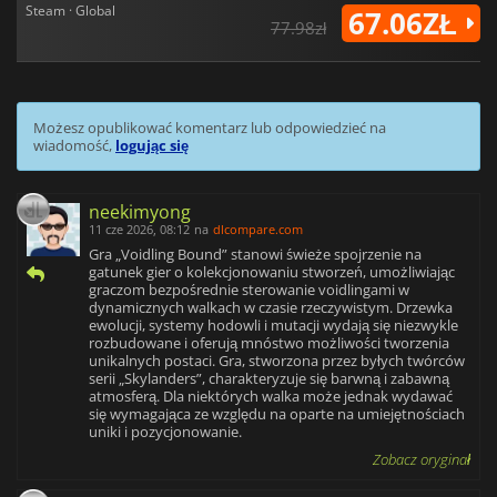
Steam · Global
67.06ZŁ
77.98zł
Możesz opublikować komentarz lub odpowiedzieć na
wiadomość,
logując się
neekimyong
11 cze 2026, 08:12
na
dlcompare.com
Gra „Voidling Bound” stanowi świeże spojrzenie na
gatunek gier o kolekcjonowaniu stworzeń, umożliwiając
graczom bezpośrednie sterowanie voidlingami w
dynamicznych walkach w czasie rzeczywistym. Drzewka
ewolucji, systemy hodowli i mutacji wydają się niezwykle
rozbudowane i oferują mnóstwo możliwości tworzenia
unikalnych postaci. Gra, stworzona przez byłych twórców
serii „Skylanders”, charakteryzuje się barwną i zabawną
atmosferą. Dla niektórych walka może jednak wydawać
się wymagająca ze względu na oparte na umiejętnościach
uniki i pozycjonowanie.
Zobacz oryginał