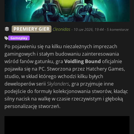
PREMIERY GIER
Cleonidas
-
10 cze 2026, 19:44
- 5 komentarze
Gameplay
Po pojawieniu się na kilku niezależnych imprezach
gamingowych i stałym budowaniu zainteresowania
wśród fanów gatunku, gra
Voidling Bound
oficjalnie
pojawiła się na PC. Stworzona przez Hatchery Games,
studio, w skład którego wchodzi kilku byłych
deweloperów serii
Skylanders
, gra przyjmuje inne
podejście do formuły kolekcjonowania stworów, kładąc
silny nacisk na walkę w czasie rzeczywistym i głęboką
personalizację stworzeń.