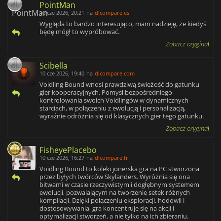
PointMan
10 cze 2026, 20:21
na
dlcompare.es
Wygląda to bardzo interesująco, mam nadzieję, że kiedyś
będę mógł to wypróbować.
Zobacz oryginał
Scibella
10 cze 2026, 19:40
na
dlcompare.com
Voidling Bound wnosi prawdziwą świeżość do gatunku
gier kooperacyjnych. Pomysł bezpośredniego
kontrolowania swoich Voidlingów w dynamicznych
starciach, w połączeniu z ewolucją i personalizacją,
wyraźnie odróżnia się od klasycznych gier tego gatunku.
Zobacz oryginał
FisheyePlacebo
10 cze 2026, 16:27
na
dlcompare.fr
Voidling Bound to kolekcjonerska gra na PC stworzona
przez byłych twórców Skylanders. Wyróżnia się ona
bitwami w czasie rzeczywistym i dogłębnym systemem
ewolucji, pozwalającym na tworzenie setek różnych
kompilacji. Dzięki połączeniu eksploracji, hodowli i
dostosowywania, gra koncentruje się na akcji i
optymalizacji stworzeń, a nie tylko na ich zbieraniu.