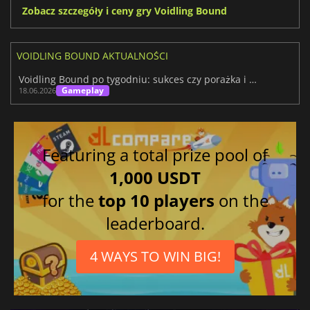
Zobacz szczegóły i ceny gry Voidling Bound
VOIDLING BOUND AKTUALNOŚCI
Voidling Bound po tygodniu: sukces czy porażka i co dalej?
Gameplay
18.06.2026
Featuring a total prize pool of
1,000 USDT
for the
top 10 players
on the
leaderboard.
4 WAYS TO WIN BIG!