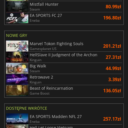
Mistfall Hunter
80.99zł
Steam
EA SPORTS FC 27
196.80zł
Eneba
NOWE GRY
Marvel Tokon Fighting Souls
201.21zł
Gamesplanet US
HellSlave II Judgment of the Archon
27.31zł
Kinguin
Big Walk
44.99zł
Steam
Retrowave 2
3.39zł
Kinguin
Beast of Reincarnation
136.05zł
Game Boost
DOSTĘPNE WKRÓTCE
EA SPORTS Madden NFL 27
257.17zł
Eneba
Hell Let Loose Vietnam