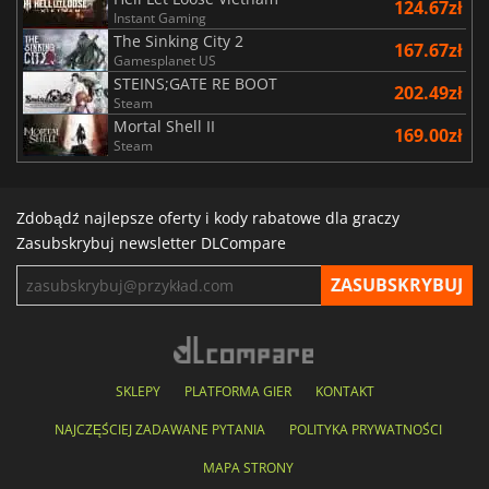
124.67zł
Instant Gaming
The Sinking City 2
167.67zł
Gamesplanet US
STEINS;GATE RE BOOT
202.49zł
Steam
Mortal Shell II
169.00zł
Steam
Zdobądź najlepsze oferty i kody rabatowe dla graczy
Zasubskrybuj newsletter DLCompare
SKLEPY
PLATFORMA GIER
KONTAKT
NAJCZĘŚCIEJ ZADAWANE PYTANIA
POLITYKA PRYWATNOŚCI
MAPA STRONY