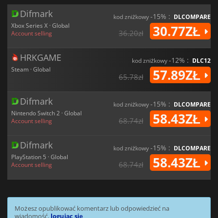
Difmark
-15% :
kod zniżkowy
DLCOMPARE
Xbox Series X · Global
30.77ZŁ
36.20zł
Account selling
HRKGAME
-12% :
kod zniżkowy
DLC12
Steam · Global
57.89ZŁ
65.78zł
Difmark
-15% :
kod zniżkowy
DLCOMPARE
Nintendo Switch 2 · Global
58.43ZŁ
68.74zł
Account selling
Difmark
-15% :
kod zniżkowy
DLCOMPARE
PlayStation 5 · Global
58.43ZŁ
68.74zł
Account selling
Możesz opublikować komentarz lub odpowiedzieć na
wiadomość,
logując się