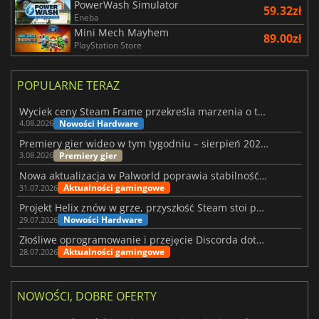
PowerWash Simulator
59.32zł
Eneba
Mini Mech Mayhem
89.00zł
PlayStation Store
POPULARNE TERAZ
Wyciek ceny Steam Frame przekreśla marzenia o tanim zestawie VR
Nowości Hardware
4.08.2026
Premiery gier wideo w tym tygodniu – sierpień 2026 r. (32. tydzień)
Premiery gier
3.08.2026
Nowa aktualizacja w Palworld poprawia stabilność Sunreach i walk z bossami
Aktualności gamingowe
31.07.2026
Projekt Helix znów w grze, przyszłość Steam stoi pod znakiem zapytania
Nowości Hardware
29.07.2026
Złośliwe oprogramowanie i przejęcie Discorda dotknęły Meccha Chameleon
Aktualności gamingowe
28.07.2026
NOWOŚCI, DOBRE OFERTY