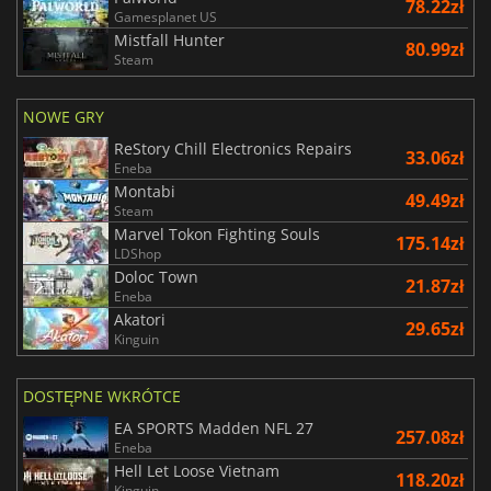
78.22zł
Gamesplanet US
Mistfall Hunter
80.99zł
Steam
NOWE GRY
ReStory Chill Electronics Repairs
33.06zł
Eneba
Montabi
49.49zł
Steam
Marvel Tokon Fighting Souls
175.14zł
LDShop
Doloc Town
21.87zł
Eneba
Akatori
29.65zł
Kinguin
DOSTĘPNE WKRÓTCE
EA SPORTS Madden NFL 27
257.08zł
Eneba
Hell Let Loose Vietnam
118.20zł
Kinguin