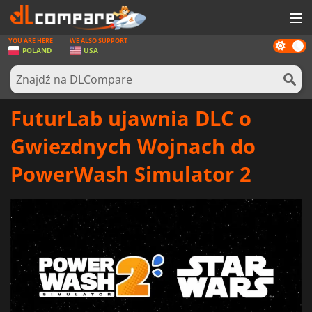
YOU ARE HERE
WE ALSO SUPPORT
Dark
GRY
POLAND
USA
mode
KARTY DO GIER
OPROGRAMOWANIE
FuturLab ujawnia DLC o
REWARDS
Gwiezdnych Wojnach do
SPRZĘT KOMPUTEROWY
PowerWash Simulator 2
AKTUALNOŚCI
ZALOGUJ SIĘ LUB ZAREJESTRUJ