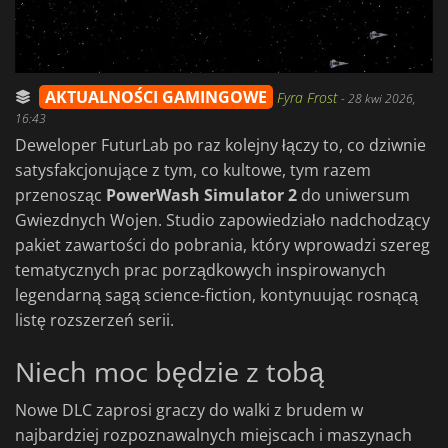
AKTUALNOŚCI GAMINGOWE
Fyra Frost
-
28 kwi 2026,
16:43
Deweloper FuturLab po raz kolejny łączy to, co dziwnie
satysfakcjonujące z tym, co kultowe, tym razem
przenosząc
PowerWash Simulator 2
do uniwersum
Gwiezdnych Wojen. Studio zapowiedziało nadchodzący
pakiet zawartości do pobrania, który wprowadzi szereg
tematycznych prac porządkowych inspirowanych
legendarną sagą science-fiction, kontynuując rosnącą
listę rozszerzeń serii.
Niech moc będzie z tobą
Nowe DLC zaprosi graczy do walki z brudem w
najbardziej rozpoznawalnych miejscach i maszynach