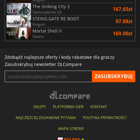
The Sinking City 2
167.65zł
Gamesplanet US
STEINS;GATE RE BOOT
97.88zł
Kinguin
Mortal Shell II
169.00zł
Steam
Zdobądź najlepsze oferty i kody rabatowe dla graczy
Zasubskrybuj newsletter DLCompare
SKLEPY
PLATFORMA GIER
KONTAKT
NAJCZĘŚCIEJ ZADAWANE PYTANIA
POLITYKA PRYWATNOŚCI
MAPA STRONY
POLAND