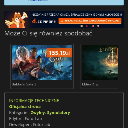
Może Ci się również spodobać
155.19
zł
175
Baldur's Gate 3
Elden Ring
INFORMACJE TECHNICZNE
Oficjalna strona
Kategorie :
Zwykły
,
Symulatory
Edytor : FuturLab
Deweloper : FuturLab