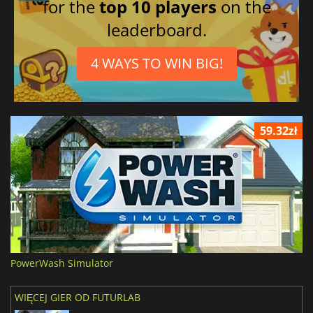
for the
top 10 players
on the
leaderboard.
4 WAYS TO WIN BIG!
59.32zł
PowerWash Simulator
WIĘCEJ GIER OD FUTURLAB