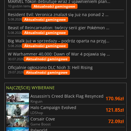
MARVEL Tōkon debiutuje wraz z ujawnieniem planu rozwoju na pierwszy rok
Aktualności gamingowe
10 godzin temu
Resident Evil: Veronica znalazł się już na ponad 2 milionach list życzeń
Aktualności gamingowe
5.08.2026
Beast of Reincarnation: twórcy serii gier Pokémon wkraczają na nową ścieżkę
Aktualności gamingowe
5.08.2026
Big Walk już w sprzedaży – podróż oparta na przyjaźni
Aktualności gamingowe
5.08.2026
W Warhammer 40,000: Dawn of War 4 pojawia się frakcja Nekronów
Aktualności gamingowe
30.07.2026
Oficjalnie ogłoszono DLC Nioh 3: Hell Rising
Aktualności gamingowe
29.07.2026
NAJCZĘŚCIEJ WYBIERANE
Assassin's Creed Black Flag Resynced
170.96zł
Kinguin
Halo Campaign Evolved
121.85zł
LDShop
Corsair Cove
72.09zł
Game Boost
Palworld